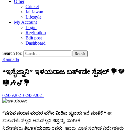
Other
Cricket
Jai Jawan
Lifestyle
My Account
Login
Regitration
Edit post
Dashboard
Search for:
Kannada
“ಇಸೈಜ್ನಾನಿ” ಇಳಯರಾಜ ಬತ್೯ಡೇ ಸ್ಪೆಷಲ್ 💐💜
🎼🎶🎷💐
02/06/2021
02/06/2021
“ನಗುವ ನಯನ ಮಧುರ ಮೌನ ಮಿಡಿವ ಹೃದಯ ಇರೆ ಮಾತೆಕೆ “
ಈ
ಸಾಲುಗಳು ಪಲ್ಲವಿ ಅನುಪಲ್ಲವಿ ಚಿತ್ರದ್ದು, ಸಂಗೀತ
ನಿರ್ದೇಶಕರು
ಶ್ರೀ.ಇಳಯರಾಜ
ರವರು. ಇವರು ಖ್ಯಾತ ಸಂಗೀತ ನಿರ್ದೇಶಕರು