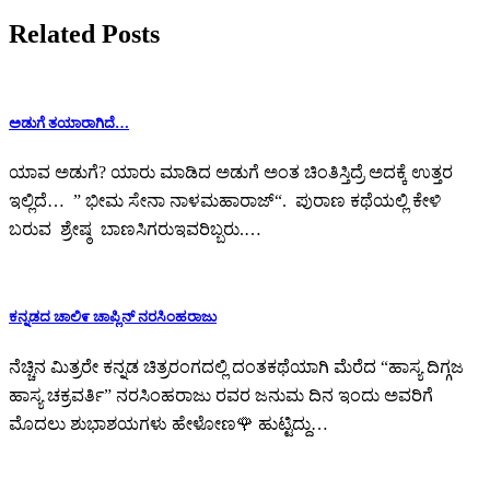
Related Posts
ಅಡುಗೆ ತಯಾರಾಗಿದೆ…
ಯಾವ ಅಡುಗೆ? ಯಾರು ಮಾಡಿದ ಅಡುಗೆ ಅಂತ ಚಿಂತಿಸ್ತಿದ್ರೆ ಅದಕ್ಕೆ ಉತ್ತರ
ಇಲ್ಲಿದೆ… ” ಭೀಮ ಸೇನಾ ನಾಳಮಹಾರಾಜ್“. ಪುರಾಣ ಕಥೆಯಲ್ಲಿ ಕೇಳಿ
ಬರುವ ಶ್ರೇಷ್ಠ ಬಾಣಸಿಗರುಇವರಿಬ್ಬರು.…
ಕನ್ನಡದ ಚಾಲಿ೯ ಚಾಪ್ಲಿನ್ ನರಸಿಂಹರಾಜು
ನೆಚ್ಚಿನ ಮಿತ್ರರೇ ಕನ್ನಡ ಚಿತ್ರರಂಗದಲ್ಲಿ ದಂತಕಥೆಯಾಗಿ ಮೆರೆದ “ಹಾಸ್ಯ ದಿಗ್ಗಜ
ಹಾಸ್ಯ ಚಕ್ರವರ್ತಿ” ನರಸಿಂಹರಾಜು ರವರ ಜನುಮ ದಿನ ಇಂದು ಅವರಿಗೆ
ಮೊದಲು ಶುಭಾಶಯಗಳು ಹೇಳೋಣ🌹 ಹುಟ್ಟಿದ್ದು…