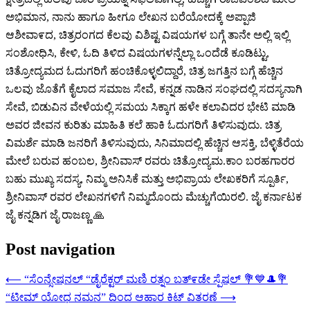
ಅಭಿಮಾನ, ನಾನು ಹಾಗೂ ಹೀಗೂ ಲೇಖನ ಬರೆಯೋದಕ್ಕೆ ಅಪ್ಪಾಜಿ
ಆಶೀವಾ೯ದ, ಚಿತ್ರರಂಗದ ಕೆಲವು ವಿಶಿಷ್ಟ ವಿಷಯಗಳ ಬಗ್ಗೆ ತಾನೇ ಅಲ್ಲಿ ಇಲ್ಲಿ
ಸಂಶೋಧಿಸಿ, ಕೇಳಿ, ಓದಿ ತಿಳಿದ ವಿಷಯಗಳನ್ನೆಲ್ಲಾ ಒಂದೆಡೆ ಕೂಡಿಟ್ಟು,
ಚಿತ್ರೋದ್ಯಮದ ಓದುಗರಿಗೆ ಹಂಚಿಕೊಳ್ಳಲಿದ್ದಾರೆ, ಚಿತ್ರ ಜಗತ್ತಿನ ಬಗ್ಗೆ ಹೆಚ್ಚಿನ
ಒಲವು ಜೊತೆಗೆ ಕೈಲಾದ ಸಮಾಜ ಸೇವೆ, ಕನ್ನಡ ನಾಡಿನ ಸಂಘದಲ್ಲಿ ಸದಸ್ಯನಾಗಿ
ಸೇವೆ, ಬಿಡುವಿನ ವೇಳೆಯಲ್ಲಿ ಸಮಯ ಸಿಕ್ಕಾಗ ಹಳೇ ಕಲಾವಿದರ ಭೇಟಿ ಮಾಡಿ
ಅವರ ಜೀವನ ಕುರಿತು ಮಾಹಿತಿ ಕಲೆ ಹಾಕಿ ಓದುಗರಿಗೆ ತಿಳಿಸುವುದು. ಚಿತ್ರ
ವಿಮರ್ಶೆ ಮಾಡಿ ಜನರಿಗೆ ತಿಳಿಸುವುದು, ಸಿನಿಮಾದಲ್ಲಿ ಹೆಚ್ಚಿನ ಆಸಕ್ತಿ, ಬೆಳ್ಳಿತೆರೆಯ
ಮೇಲೆ ಬರುವ ಹಂಬಲ, ಶ್ರೀನಿವಾಸ್ ರವರು ಚಿತ್ರೋದ್ಯಮ.ಕಾಂ ಬರಹಗಾರರ
ಬಹು ಮುಖ್ಯ ಸದಸ್ಯ, ನಿಮ್ಮ ಅನಿಸಿಕೆ ಮತ್ತು ಅಭಿಪ್ರಾಯ ಲೇಖಕರಿಗೆ ಸ್ಪೂರ್ತಿ,
ಶ್ರೀನಿವಾಸ್ ರವರ ಲೇಖನಗಳಿಗೆ ನಿಮ್ಮದೊಂದು ಮೆಚ್ಚುಗೆಯಿರಲಿ. ಜೈ ಕರ್ನಾಟಕ
ಜೈ ಕನ್ನಡಿಗ ಜೈ ರಾಜಣ್ಣ 🙏
Post navigation
⟵
“ಸೆಂನ್ಸೇಷನಲ್ “ಡೈರೆಕ್ಟರ್ ಮಣಿ ರತ್ನಂ ಬತ್೯ಡೇ ಸ್ಪೆಷಲ್ 💐💙🎩💐
“ಟೀಮ್ ಯೋಧ ನಮನ” ದಿಂದ ಆಹಾರ ಕಿಟ್ ವಿತರಣೆ
⟶