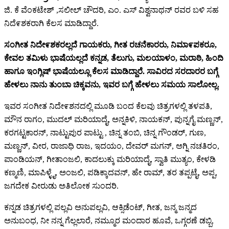
ಜಿ. ಕೆ ವೆಂಕಟೇಶ್ ,ಸಲೀಲ್ ಚೌದರಿ, ಎಂ. ಎಸ್ ವಿಶ್ವನಾಥನ್ ರವರ ಬಳಿ ಸಹ
ನಿದೆ೯ಶಕರಾಗಿ ಕೆಲಸ ಮಾಡಿದ್ದಾರೆ.
ಸಂಗೀತ ನಿದೇ೯ಶಕರಲ್ಲದೆ ಗಾಯಕರು, ಗೀತ ರಚನೆಕಾರರು, ನಿಮಾ೯ಪಕರೂ,
ಕೇವಲ ತಮಿಳು ಭಾಷೆಯಲ್ಲದೆ ಕನ್ನಡ, ತೆಲುಗು, ಮಲಯಾಳಂ, ಮರಾಠಿ, ಹಿಂದಿ
ಹಾಗೂ ಇಂಗ್ಲಿಷ್ ಭಾಷೆಯಲ್ಲೂ ಕೆಲಸ ಮಾಡಿದ್ದಾರೆ. ಸಾವಿರದ ಸರದಾರರ ಬಗ್ಗೆ
ಹೇಳಲು ನಾನು ತುಂಬಾ ಚಿಕ್ಕವನು, ಇವರ ಬಗ್ಗೆ ಹೇಳಲು ಸಮಯ ಸಾಲೋಲ್ಲ.
ಇವರ ಸಂಗೀತ ನಿದೇ೯ಶನದಲ್ಲಿ ಮೂಡಿ ಬಂದ ಕೆಲವು ಚಿತ್ರಗಳಲ್ಲಿ ತಳಪತಿ,
ಮೌನ ರಾಗಂ, ಮುದಲ್ ಮರಿಯಾದೈ, ಅನ್ನಕಿಳಿ, ನಾಯಕನ್, ಪುನ್ನಗೈ ಮಣ್ಣನ್,
ಕರಗಟ್ಟಕಾರನ್, ನಾಟ್ಟುಪುರ ಪಾಟ್ಟು , ಚಿನ್ನ ತಂಬಿ, ಚಿನ್ನ ಗೌಂಡರ್, ಗುಣ,
ಮಣ್ಣನ್, ವೀರ, ರಾಜಾಧಿ ರಾಜ, ಇದಯಂ, ದೇವರ್ ಮಗನ್, ಅಗ್ನಿ ನಚತಿರಂ,
ಪಾಂಡಿಯನ್, ಗೀತಾಂಜಲಿ, ಕಾದಲುಕ್ಕು ಮರಿಯಾದೈ, ಸ್ವಾತಿ ಮುತ್ಯಂ, ಕೇಳಡಿ
ಕಣ್ಮಣಿ, ಮಾಪಿಳ್ಳೈ, ಅಂಜಲಿ, ಪಡಿಕ್ಕಾದವನ್, ಹೇ ರಾಮ್, ತರ ತಪ್ಪಟೈ, ಅಪ್ಪ,
ಜಗದೇಕ ವೀರುಡು ಅತಿಲೋಕ ಸುಂದರಿ.
ಕನ್ನಡ ಚಿತ್ರಗಳಲ್ಲಿ ಪಲ್ಲವಿ ಅನುಪಲ್ಲವಿ, ಆಕ್ಸಿಡೆಂಟ್, ಗೀತ, ಜನ್ಮ ಜನ್ಮದ
ಅನುಬಂಧ, ನೀ ನನ್ನ ಗೆಲ್ಲಲಾರೆ, ನಮ್ಮೂರ ಮಂದಾರ ಹೂವೆ, ಒಗ್ಗರಣೆ ಡಬ್ಬಿ,