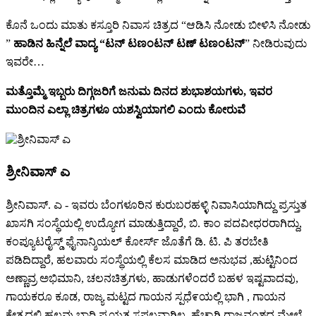
ಕೊನೆ ಒಂದು ಮಾತು ಕಸ್ತೂರಿ ನಿವಾಸ ಚಿತ್ರದ “ಆಡಿಸಿ ನೋಡು ಬೀಳಿಸಿ ನೋಡು
”
ಹಾಡಿನ ಹಿನ್ನೆಲೆ ವಾದ್ಯ “ಟನ್ ಟಣಂಟನ್ ಟಣ್ ಟಣಂಟನ್
” ನೀಡಿರುವುದು
ಇವರೇ…
ಮತ್ತೊಮ್ಮೆ ಇಬ್ಬರು ದಿಗ್ಗಜರಿಗೆ ಜನುಮ ದಿನದ ಶುಭಾಶಯಗಳು, ಇವರ
ಮುಂದಿನ ಎಲ್ಲಾ ಚಿತ್ರಗಳೂ ಯಶಸ್ವಿಯಾಗಲಿ ಎಂದು ಕೋರುವೆ
ಶ್ರೀನಿವಾಸ್ ಎ
ಶ್ರೀನಿವಾಸ್. ಎ - ಇವರು ಬೆಂಗಳೂರಿನ ಕುರುಬರಹಳ್ಳಿ ನಿವಾಸಿಯಾಗಿದ್ದು ಪ್ರಸ್ತುತ
ಖಾಸಗಿ ಸಂಸ್ಥೆಯಲ್ಲಿ ಉದ್ಯೋಗ ಮಾಡುತ್ತಿದ್ದಾರೆ, ಬಿ. ಕಾಂ ಪದವೀಧರರಾಗಿದ್ದು,
ಕಂಪ್ಯೂಟರೈಸ್ಡ್ ಫೈನಾನ್ಶಿಯಲ್ ಕೋರ್ಸ್ ಜೊತೆಗೆ ಡಿ. ಟಿ. ಪಿ ತರಬೇತಿ
ಪಡಿದಿದ್ದಾರೆ, ಹಲವಾರು ಸಂಸ್ಥೆಯಲ್ಲಿ ಕೆಲಸ ಮಾಡಿದ ಅನುಭವ ,ಹುಟ್ಟಿನಿಂದ
ಅಣ್ಣಾವ್ರ ಅಭಿಮಾನಿ, ಚಲನಚಿತ್ರಗಳು, ಹಾಡುಗಳೆಂದರೆ ಬಹಳ ಇಷ್ಟವಾದವು,
ಗಾಯಕರೂ ಕೂಡ, ರಾಜ್ಯ ಮಟ್ಟದ ಗಾಯನ ಸ್ಪಧೆ೯ಯಲ್ಲಿ ಭಾಗಿ , ಗಾಯನ
ಕ್ಷೇತ್ರದಲ್ಲಿ ಹಲವು ಬಾರಿ ಪ್ರಯತ್ನ ಸಫಲವಾಗಿಲ್ಲ, ಹೆಚ್ಚಾಗಿ ರಾಜವಂಶದ ಮೇಲೆ