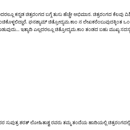
ಲ್ಲೂ ಕನ್ನಡ ಚಿತ್ರರಂಗದ ಬಗ್ಗೆ ತುಸು ಹೆಚ್ಚೇ ಅಭಿಮಾನ. ಚಿತ್ರರಂಗದ ಕೆಲವು ವಿಶಿಷ
ಹಂಚಿಕೊಳ್ಳಲಿದ್ದಾರೆ. ಘನಶ್ಯಾಮ್ ಚಿತ್ರೋದ್ಯಮ.ಕಾಂ ನ ಲೇಖಕರೆಂಬುವುದಕ್ಕಿಂತ
ುದು... ಇತ್ಯಾದಿ ಎಲ್ಲದರಲ್ಲೂ ಚಿತ್ರೋದ್ಯಮ.ಕಾಂ ತಂಡದ ಬಹು ಮುಖ್ಯ ಸದಸ್ಯ. ತೀ
ುತ್ರ ಶರತ್ ಲೋಹಿತಾಶ್ವ ರವರು ತಮ್ಮ ತಂದೆಯ ಹಾದಿಯಲ್ಲಿ ಚಿತ್ರರಂಗದಲ್ಲಿ ಸಾಕಷ