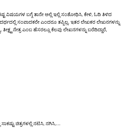
್ಟ ವಿಷಯಗಳ ಬಗ್ಗೆ ತಾನೇ ಅಲ್ಲಿ ಇಲ್ಲಿ ಸಂಶೋಧಿಸಿ, ಕೇಳಿ, ಓದಿ ತಿಳಿದ
 ಒಂದರ್ಥದಲ್ಲಿ ಸಂಪಾದಕರೇ ಎಂದರೂ ತಪ್ಪಿಲ್ಲ. ಇತರ ಲೇಖಕರ ಲೇಖನಗಳನ್ನು
ಕ್ಷ್ಣ ನೇತ್ರ ಎಂಬ ಹೆಸರಲ್ಲೂ ಕೆಲವು ಲೇಖನಗಳನ್ನು ಬರೆದಿದ್ದಾರೆ,
್ಟು ಚಿತ್ರಗಳಲ್ಲಿ ನಟಿಸಿ, ನಗಿಸಿ,…