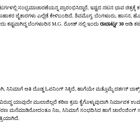
ಳಲ್ಲಿ ಸಂಭ್ರಮಾಚಾರಣೆಯನ್ನ ಪ್ರಾರಂಭಿಸಿದ್ದಾರೆ, ಇಷ್ಟದ ನಟನ ಭಾವ ಚಿತ್ರಕ್ಕೆ
ಹಾಕರ ಜೈಕಾರಗಳು ಎಲ್ಲೆಡೆ ಕೇಳಿಬಂದಿದೆ. ಶಿವಮೊಗ್ಗ, ಬೆಂಗಳೂರು, ಹಾಸನ, ಹೊಸಕೋಟ
 ಕಷ್ಟವಾಗಿದ್ದ ಬೆಂಗಳೂರಿನ M.G. ರೋಡ್ ನಲ್ಲಿ ಇಂದು
ರಾಬಾರ್ಟ್ನ 30
ಅಡಿ ಕಟೌ
ಗಿ, ಸಿನಿಮಾಗೆ ಅತಿ ದೊಡ್ಡ ಓಪನಿಂಗ್ ಸಿಕ್ಕಿದೆ, ಹಾಗೆಯೇ ಮತ್ತೊಮ್ಮೆ ದರ್ಶನ್ ಬಾಕ್
್ಧ ಯಾವುದೇ ಮುಲಾಜಿಲ್ಲದೆ ಕಠಿಣ ಕ್ರಮ ಕೈಗೊಳ್ಳುವುದಾಗಿ ನಿರ್ಮಾಪಕ ಉಮಾಪತಿ
ದ ವಾತಾವರಣ ಮನೆಮಾಡಿರೋದಂತೂ ನಿಜ, ಸಿನಿಮಾಗೆ ಸಂಭದಿಸಿದ ಹಾಗೆ ಚಾಲೆಂಜಿಂಗ
ರಿಯಾಗಿದೆ.