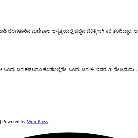
್ಟ್ ಮಾಡಿ ಬೆಂಗಳೂರಿನ ಮಣಿಪಾಲ ಆಸ್ಪತ್ರೆಯಲ್ಲಿ ಹೆಚ್ಚಿನ ಚಿಕಿತ್ಸೆಗಾಗಿ ಕರೆ ತಂದಿದ್
ೆನೇ ಒಂದು ದಿನ ಕಡಲನೂ ಕೂಡಬಲ್ಲೆನೇ ಒಂದು ದಿನ 🌹 ಇವರ 70 ನೇ ಜನುಮ
| Powered by
WordPress
.