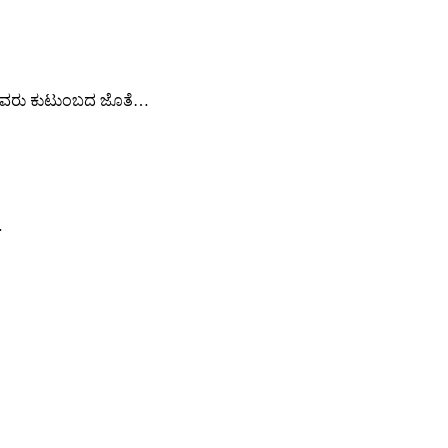
ದಾರೆ. ಅವರು ಕುಟುಂಬದ ಜೊತೆ…
…