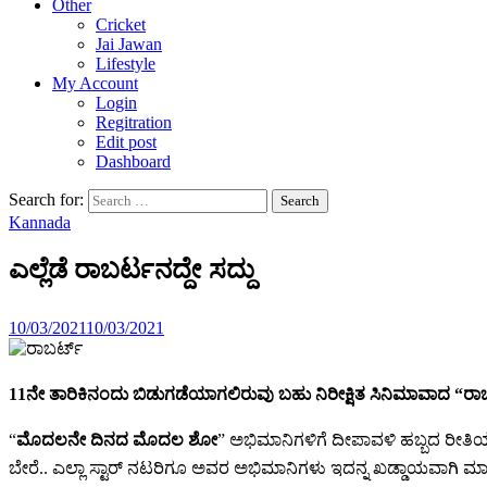
Other
Cricket
Jai Jawan
Lifestyle
My Account
Login
Regitration
Edit post
Dashboard
Search for:
Kannada
ಎಲ್ಲೆಡೆ ರಾಬರ್ಟನದ್ದೇ ಸದ್ದು
10/03/2021
10/03/2021
11ನೇ ತಾರಿಕಿನಂದು ಬಿಡುಗಡೆಯಾಗಲಿರುವು ಬಹು ನಿರೀಕ್ಷಿತ ಸಿನಿಮಾವಾದ “ರ
“
ಮೊದಲನೇ ದಿನದ ಮೊದಲ ಶೋ
” ಅಭಿಮಾನಿಗಳಿಗೆ ದೀಪಾವಳಿ ಹಬ್ಬದ ರೀತಿಯ
ಬೇರೆ.. ಎಲ್ಲಾ ಸ್ಟಾರ್ ನಟರಿಗೂ ಅವರ ಅಭಿಮಾನಿಗಳು ಇದನ್ನ ಖಡ್ಡಾಯವಾಗಿ ಮಾಡ್