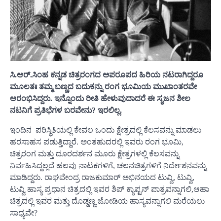
ಸಿ.ಆರ್.ಸಿಂಹ ಕನ್ನಡ ಚಿತ್ರರಂಗದ ಅಪರೂಪದ ಹಿರಿಯ ನಟರಾಗಿದ್ದರೂ
ಮೂಲತಃ ತಮ್ಮ ಬಣ್ಣದ ಬದುಕನ್ನು ರಂಗ ಭೂಮಿಯ ಮುಖಾಂತರವೇ
ಆರಂಭಿಸಿದ್ದರು. ಇನ್ನೊಂದು ರೀತಿ ಹೇಳುವುದಾದರೆ ಈ ಸೃಜನ ಶೀಲ
ನಟನಿಗೆ ಪ್ರತಿಭೆಗಳ ಬರವೇನು? ಇರಲಿಲ್ಲ.
ಇಂದಿನ ಪರಿಸ್ಥಿತಿಯಲ್ಲಿ ಕೇವಲ ಒಂದು ಕ್ಷೇತ್ರದಲ್ಲಿ ಕೆಲಸವನ್ನು ಮಾಡಲು
ಹರಸಾಹಸ ಪಡುತ್ತಿದ್ದಾರೆ. ಅಂತಹುದರಲ್ಲಿ ಇವರು ರಂಗ ಭೂಮಿ,
ಚಿತ್ರರಂಗ ಮತ್ತು ದೂರದರ್ಶನ ಮೂರು ಕ್ಷೇತ್ರಗಳಲ್ಲಿ ಕೆಲಸವನ್ನು
ನಿರ್ವಹಿಸಿದ್ದಲ್ಲದೆ ಹಲವು ನಾಟಕಗಳಿಗೆ, ಚಲನಚಿತ್ರಗಳಿಗೆ ನಿರ್ದೇಶನವನ್ನು
ಮಾಡಿದ್ದರು. ರಾಘವೇಂದ್ರ ರಾಜಕುಮಾರ್ ಅಭಿನಯದ ಟುವ್ವಿ, ಟುವ್ವಿ,
ಟುವ್ವಿ ಹಾಸ್ಯ ಪ್ರಧಾನ ಚಿತ್ರದಲ್ಲಿ ಇವರ ಶಿಪ್ ಕ್ಯಾಪ್ಟನ್ ಪಾತ್ರವನ್ನಾಗಲಿ,ಆಹಾ
ಚಿತ್ರದಲ್ಲಿ ಇವರ ಮತ್ತು ದೊಡ್ಡಣ್ಣ ಜೋಡಿಯ ಹಾಸ್ಯವನ್ನಾಗಲಿ ಮರೆಯಲು
ಸಾಧ್ಯವೇ?