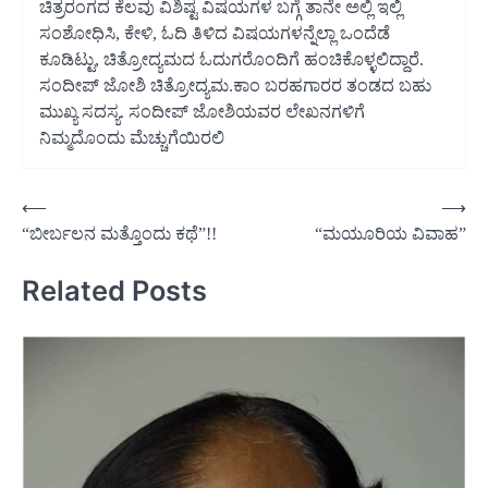
ಚಿತ್ರರಂಗದ ಕೆಲವು ವಿಶಿಷ್ಟ ವಿಷಯಗಳ ಬಗ್ಗೆ ತಾನೇ ಅಲ್ಲಿ ಇಲ್ಲಿ
ಸಂಶೋಧಿಸಿ, ಕೇಳಿ, ಓದಿ ತಿಳಿದ ವಿಷಯಗಳನ್ನೆಲ್ಲಾ ಒಂದೆಡೆ
ಕೂಡಿಟ್ಟು, ಚಿತ್ರೋದ್ಯಮದ ಓದುಗರೊಂದಿಗೆ ಹಂಚಿಕೊಳ್ಳಲಿದ್ದಾರೆ.
ಸಂದೀಪ್‌ ಜೋಶಿ ಚಿತ್ರೋದ್ಯಮ.ಕಾಂ ಬರಹಗಾರರ ತಂಡದ ಬಹು
ಮುಖ್ಯ ಸದಸ್ಯ. ಸಂದೀಪ್ ಜೋಶಿಯವರ ಲೇಖನಗಳಿಗೆ
ನಿಮ್ಮದೊಂದು ಮೆಚ್ಚುಗೆಯಿರಲಿ
Post
⟵
⟶
“ಬೀರ್ಬಲನ ಮತ್ತೊಂದು ಕಥೆ”!!
“ಮಯೂರಿಯ ವಿವಾಹ”
navigation
Related Posts