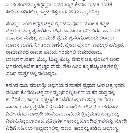
ಎಂಬ ತಂಡವನ್ನು ಕಟ್ಟಿದ್ದರು. ಇವರ ಖ್ಯಾತಿ ಕೇವಲ ನಾಟಕ ರಂಗಕ್ಕೆ
ಸೀಮಿತವಾಗಿರಲಿಲ್ಲ. ಕನ್ನಡ ಚಿತ್ರರಂಗದಲ್ಲಿಯು ವ್ಯಾಪಿಸಿತ್ತು.
ಸಂಸ್ಕಾರ ಎಂಬ ಕನ್ನಡ ಚಿತ್ರದಲ್ಲಿ ನಟಿಸುವುದರ ಮೂಲಕ ಕನ್ನಡ
ಚಿತ್ರರಂಗವನ್ನು ಪ್ರವೇಶಿಸಿ ಇಂದಿನ ರಾಮಾಯಣ,ನೀ ಬರೆದ ಕಾದಂಬರಿ,
ಕರ್ನಾಟಕ ಸುಪುತ್ರ, ಪರಮೇಶಿ ಪ್ರೇಮ ಪ್ರಸಂಗ,ರಾಯರು ಬಂದರು
ಮಾವನ ಮನೆಗೆ, ನೀ ತಂದೆ ಕಾಣಿಕೆ, ಪ್ರೇಮ ಪ್ರಸಂಗ, ನಮ್ಮೂರ ಹಮ್ಮೀರ,
ರಾಮಾಪುರದ ರಾವಣ,ಕುಬೇರ, ಗಂಡುಗಲಿ ಕುಮಾರರಾಮ,
ಜಾಕಿಚಾನ್,ಆಹಾ, ಟುವ್ವಿ, ಟುವ್ವಿ, ಟುವ್ವಿ, ಜೀವನ ಚಕ್ರ, ಭೂಮಿಗೆ ಬಂದ
ಭಗವಂತ,ಅಜಿತ್,ಕನ್ನೇಶ್ವರ ರಾಮ, ಸೇರಿ ೧೫೦ ಕ್ಕೂ ಹೆಚ್ಚು ಚಿತ್ರಗಳಲ್ಲಿ
ವಿವಿಧ ಪಾತ್ರಗಳಲ್ಲಿ ನಟಿಸಿದ್ದರು.
ಕನಸಿನ ರಾಣಿ ಮಾಲಾಶ್ರೀ ಅಭಿನಯದ ಸಾಹಸ ಪ್ರಧಾನ ವೀರ ಚಿತ್ರ ಇವರು
ನಟಿಸಿದ ಕೊನೆಯ ಚಿತ್ರವಾಗಿದ್ದು ಇದರಲ್ಲಿ ಖಳನಾಯಕನ ಪಾತ್ರದಲ್ಲಿ
ಕಾಣಿಸಿಕೊಂಡಿದ್ದರು. ಇಷ್ಟಲ್ಲದೆ ಕಿರುತೆರೆಯಲ್ಲಿಯು ತಮ್ಮ ನಟನೆಯ
ಸಾಮರ್ಥ್ಯವನ್ನು ಪ್ರದರ್ಶಿಸಿದ್ದ ಇವರು ಕರಾಟೆ ಕಿಂಗ್ ನಟ ಶಂಕರನಾಗ್
ನಿರ್ದೇಶನದ ಮಾಲ್ಗುಡಿ ಡೇಸ್ ಧಾರಾವಾಹಿಯಲ್ಲಿ ಪ್ರಮುಖ ಪಾತ್ರವನ್ನು
ನಿರ್ವಹಿಸಿದ್ದರು.ಇಂತಹ ಪ್ರತಿಭೆಗಳ ಗೂಡನ್ನು ಹೊಂದಿದ್ದ ಇವರನ್ನು ನೋಡಿ
ವಿಧಿಗೆ ಸಹಿಸಲು ಸಾಧ್ಯವಾಗಲಿಲ್ಲ. ಆದರೆ ಇವರನ್ನು ಕಾಡಿದ ಆರೋಗ್ಯ