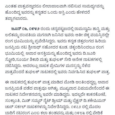
ಎಂತಹ ಪಾತ್ರವನ್ನಾದರೂ ಲೀಲಾಜಾಲವಾಗಿ ನಟಿಸುವ ಸಾಮರ್ಥ್ಯವನ್ನು
ಹೊಂದಿದ್ದ ಇವರನ್ನು ಕನ್ನಡದ ಒಂದು ಆಸ್ತಿ ಎಂದು ಹೇಳಿದರೆ
ತಪ್ಪಾಗಲಾರದು.
ಜೂನ್ ೧೬, ೧೯೪೨
ರಂದು ಚನ್ನಪಟ್ಟಣದಲ್ಲಿ ರಾಮಸ್ವಾಮಿ ಶಾಸ್ತ್ರಿ ಮತ್ತು
ಲಲಿತಮ್ಮ ದಂಪತಿಯ ಮಗನಾಗಿ ಜನಿಸಿದ ಇವರು ಅತೀ ಚಿಕ್ಕ ವಯಸ್ಸಿನಲ್ಲೇ
ರಂಗ ಭೂಮಿಯನ್ನು ಪ್ರವೇಶಿಸಿದ್ದರು. ಇವರು ಕನ್ನಡ ಚಿತ್ರರಂಗದ ಹಿರಿಯ
ಜನಪ್ರಿಯ ನಟ ಶ್ರೀನಾಥ್ ಸಹೋದರ ಕೂಡ. ಚಿಕ್ಕಂದಿನಿಂದಲೂ ರಂಗ
ಭೂಮಿಯಲ್ಲಿ ಅಪಾರ ಆಸಕ್ತಿಯನ್ನು ಹೊಂದಿದ್ದ ಇವರು ದಿ.ಜೂರಿ
ಸ್ಟೋರಿ,ಸೂರ್ಯ ಶಿಕಾರಿ ಮತ್ತು ತುಘಲಕ್ ಸೇರಿ ಅನೇಕ ನಾಟಕಗಳಲ್ಲಿ
ನಟಿಸಿದ್ದರು. ಅದರಲ್ಲೂ ನಾಟಕ ಪ್ರೇಮಿಗಳ ಮನಸ್ಸನ್ನು ಸೆಳೆದ
ಪಾತ್ರವೆಂದರೆ ತುಘಲಕ್ ನಾಟಕದಲ್ಲಿ ಇವರು ನಿರ್ವಹಿಸಿದ ತುಘಲಕ್ ಪಾತ್ರ.
ಈ ನಾಟಕದಲ್ಲಿ ತುಘಲಕ್ ಪಾತ್ರ ಮಾಡಿದ ಮೋಡಿ ಅಂತಿಂಥದ್ದಲ್ಲ. ಅಪಾರ
ಜನಪ್ರಿಯತೆ ಪಡೆದ ಪಾತ್ರವೂ ಆಗಿತ್ತು. ಮುಖ್ಯವಾದ ವಿಷಯವೇನೆಂದರೆ ಈ
ನಾಟಕದ ನಿರ್ದೇಶನವನ್ನು ಇವರೇ ಮಾಡಿದ್ದರು. ಇದಲ್ಲದೇ ಕಾಕನಕೋಟೆ,
ಸಂಕ್ರಾಂತಿ, ಮಿಡ್ ಸಮ್ಮರ್ ನೈಟ್ ಡ್ರೀಮ್ ಮತ್ತು ಬ್ರೆಕ್ಟನ್ ದಿ.ಕಕೇಷಿಯನ್
ಚಾರ್ ಸರ್ಕಲ್ ನಾಟಕಗಳನ್ನು ನಿರ್ದೇಶಿಸಿದ್ದರು. ೧೯೭೨ ರಲ್ಲಿ ಮೊದಲ
ಬಾರಿಗೆ ನಟರಂಗ ಎಂಬ ಕಲಾ ತಂಡವನ್ನು ಮತ್ತು ೧೯೮೩ ರಲ್ಲಿ ವೇದಿಕೆ