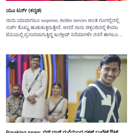
ಯೂ ಟರ್ನ್ (ಕನ್ನಡ)
ನಾನು ಯಾವಾಗಲೂ suspense, thriller movies ಅಂತ ಗೂಗಲ್ಲಿನಲ್ಲಿ
ಸರ್ಚ್ ಕೊಟ್ಟು ಹುಡುಕುತ್ತಿರುತ್ತೇನೆ. ಆದರೆ ನಾನು ಚಿಕ್ಕಂದಿನಲ್ಲಿ ಕೇವಲ
ಟಿವಿಯಲ್ಲಿ ಪ್ರಸಾರವಾಗುತ್ತಿದ್ದ ಇಂಗ್ಲೀಷ್ ಸಿನೆಮಾಗಳೇ ನನಗೆ ಈಗಲೂ…
Breaking news: ಬಿಗ್ ಬಾಸ್ ಮನೆಯಿಂದ ರಕ್ಷಕ್ ಬುಲೆಟ್ ಔಟ್