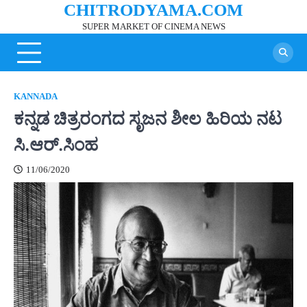
CHITRODYAMA.COM
Skip
to
SUPER MARKET OF CINEMA NEWS
content
KANNADA
ಕನ್ನಡ ಚಿತ್ರರಂಗದ ಸೃಜನ ಶೀಲ ಹಿರಿಯ ನಟ
ಸಿ.ಆರ್.ಸಿಂಹ
11/06/2020