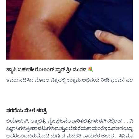
ಹ್ಯಾಪಿ ಬರ್ತ್‌ಡೇ ರೋರಿಂಗ್ ಸ್ಟಾರ್ ಶ್ರೀ ಮುರಳಿ
ಇವರು ನಟಿಸಿದ ಮೊದಲ ಚಿತ್ರದಲ್ಲಿ ಉತ್ತಮ ಅಭಿನಯ ನೀಡಿ ಭರವಸೆ ಮೂಡ
ಪರದೆಯ ಮೇಲೆ ಚರಿತ್ರೆ
ಬಯೋಪಿಕ್, ಆತ್ಮಚಿತ್ರೆ, ನೈಜಘಟನೆಆಧಾರಿತಚಿತ್ರಗಳುಈಗಿನಟ್ರೆಂಡ್ 
ವಿಜ್ಞಾನಿಗಳುಕ್ರೀಡಾಪಟುಗಳುಮತ್ತುಎಲೆಮರೆಯಕಾಯಂತೆಇರುವಅಸಂಖ್ಯಾತಸ
ಅದರಒಂದುಕಿರುನೋಟ ದುರ್ಗದ ಮದಕರಿ ನಾಯಕರ ಜೀವನ .. ಸಿನಿಮಾ ಆಗ್ತಾ