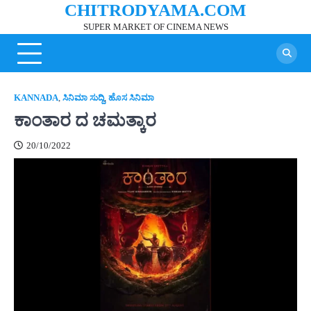
CHITRODYAMA.COM
Skip
to
SUPER MARKET OF CINEMA NEWS
content
KANNADA
,
ಸಿನಿಮಾ ಸುದ್ದಿ
,
ಹೊಸ ಸಿನಿಮಾ
ಕಾಂತಾರ ದ ಚಮತ್ಕಾರ
20/10/2022