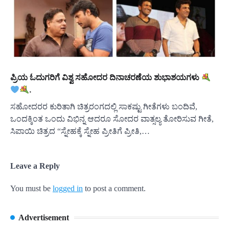
ಪ್ರಿಯ ಓದುಗರಿಗೆ ವಿಶ್ವ ಸಹೋದರ ದಿನಾಚರಣೆಯ ಶುಭಾಶಯಗಳು
.
ಸಹೋದರರ ಕುರಿತಾಗಿ ಚಿತ್ರರಂಗದಲ್ಲಿ ಸಾಕಷ್ಟು ಗೀತೆಗಳು ಬಂದಿವೆ,
ಒಂದಕ್ಕಿಂತ ಒಂದು ವಿಭಿನ್ನ ಆದರೂ ಸೋದರ ವಾತ್ಸಲ್ಯ ತೋರಿಸುವ ಗೀತೆ,
ಸಿಪಾಯಿ ಚಿತ್ರದ “ಸ್ನೇಹಕ್ಕೆ ಸ್ನೇಹ ಪ್ರೀತಿಗೆ ಪ್ರೀತಿ,…
Leave a Reply
You must be
logged in
to post a comment.
Advertisement