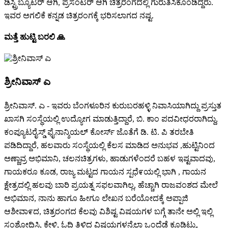
ಡಿಸ್ಟ್ರಿಬ್ಯೂಟರ್ ಆಗಿ, ಪ್ರೆಸೆಂಟರ್ ಆಗಿ ಚಿತ್ರರಂಗದಲ್ಲಿ ಗುರುತಿಸಿಕೊಂಡಿದ್ದರು.
ಇವರ ಅಗಲಿಕೆ ಕನ್ನಡ ಚಿತ್ರರಂಗಕ್ಕೆ ಭರಿಸಲಾಗದ ನಷ್ಟ.
ಮತ್ತೆ ಹುಟ್ಟಿ ಬರಲಿ 🙏
ಶ್ರೀನಿವಾಸ್ ಎ
ಶ್ರೀನಿವಾಸ್. ಎ - ಇವರು ಬೆಂಗಳೂರಿನ ಕುರುಬರಹಳ್ಳಿ ನಿವಾಸಿಯಾಗಿದ್ದು ಪ್ರಸ್ತುತ
ಖಾಸಗಿ ಸಂಸ್ಥೆಯಲ್ಲಿ ಉದ್ಯೋಗ ಮಾಡುತ್ತಿದ್ದಾರೆ, ಬಿ. ಕಾಂ ಪದವೀಧರರಾಗಿದ್ದು,
ಕಂಪ್ಯೂಟರೈಸ್ಡ್ ಫೈನಾನ್ಶಿಯಲ್ ಕೋರ್ಸ್ ಜೊತೆಗೆ ಡಿ. ಟಿ. ಪಿ ತರಬೇತಿ
ಪಡಿದಿದ್ದಾರೆ, ಹಲವಾರು ಸಂಸ್ಥೆಯಲ್ಲಿ ಕೆಲಸ ಮಾಡಿದ ಅನುಭವ ,ಹುಟ್ಟಿನಿಂದ
ಅಣ್ಣಾವ್ರ ಅಭಿಮಾನಿ, ಚಲನಚಿತ್ರಗಳು, ಹಾಡುಗಳೆಂದರೆ ಬಹಳ ಇಷ್ಟವಾದವು,
ಗಾಯಕರೂ ಕೂಡ, ರಾಜ್ಯ ಮಟ್ಟದ ಗಾಯನ ಸ್ಪಧೆ೯ಯಲ್ಲಿ ಭಾಗಿ , ಗಾಯನ
ಕ್ಷೇತ್ರದಲ್ಲಿ ಹಲವು ಬಾರಿ ಪ್ರಯತ್ನ ಸಫಲವಾಗಿಲ್ಲ, ಹೆಚ್ಚಾಗಿ ರಾಜವಂಶದ ಮೇಲೆ
ಅಭಿಮಾನ, ನಾನು ಹಾಗೂ ಹೀಗೂ ಲೇಖನ ಬರೆಯೋದಕ್ಕೆ ಅಪ್ಪಾಜಿ
ಆಶೀವಾ೯ದ, ಚಿತ್ರರಂಗದ ಕೆಲವು ವಿಶಿಷ್ಟ ವಿಷಯಗಳ ಬಗ್ಗೆ ತಾನೇ ಅಲ್ಲಿ ಇಲ್ಲಿ
ಸಂಶೋಧಿಸಿ, ಕೇಳಿ, ಓದಿ ತಿಳಿದ ವಿಷಯಗಳನ್ನೆಲ್ಲಾ ಒಂದೆಡೆ ಕೂಡಿಟ್ಟು,