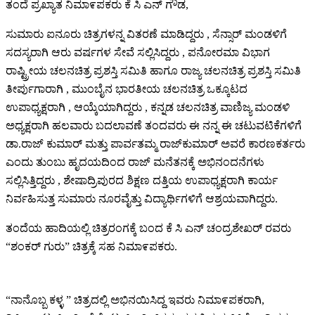
ತಂದೆ ಪ್ರಖ್ಯಾತ ನಿಮಾ೯ಪಕರು ಕೆ ಸಿ ಎನ್ ಗೌಡ,
ಸುಮಾರು ಐನೂರು ಚಿತ್ರಗಳನ್ನ ವಿತರಣೆ ಮಾಡಿದ್ದರು , ಸೆನ್ಸಾರ್ ಮಂಡಳಿಗೆ
ಸದಸ್ಯರಾಗಿ ಆರು ವರ್ಷಗಳ ಸೇವೆ ಸಲ್ಲಿಸಿದ್ದರು , ಪನೋರಮಾ ವಿಭಾಗ
ರಾಷ್ಟ್ರೀಯ ಚಲನಚಿತ್ರ ಪ್ರಶಸ್ತಿ ಸಮಿತಿ ಹಾಗೂ ರಾಜ್ಯ ಚಲನಚಿತ್ರ ಪ್ರಶಸ್ತಿ ಸಮಿತಿ
ತೀರ್ಪುಗಾರಾಗಿ , ಮುಂಬೈನ ಭಾರತೀಯ ಚಲನಚಿತ್ರ ಒಕ್ಕೂಟದ
ಉಪಾಧ್ಯಕ್ಷರಾಗಿ , ಆಯ್ಕೆಯಾಗಿದ್ದರು , ಕನ್ನಡ ಚಲನಚಿತ್ರ ವಾಣಿಜ್ಯ ಮಂಡಳಿ
ಅಧ್ಯಕ್ಷರಾಗಿ ಹಲವಾರು ಬದಲಾವಣೆ ತಂದವರು ಈ ನನ್ನ ಈ ಚಟುವಟಿಕೆಗಳಿಗೆ
ಡಾ.ರಾಜ್ ಕುಮಾರ್ ಮತ್ತು ಪಾರ್ವತಮ್ಮ ರಾಜ್‍ಕುಮಾರ್ ಅವರೆ ಕಾರಣಕರ್ತರು
ಎಂದು ತುಂಬು ಹೃದಯದಿಂದ ರಾಜ್ ಮನೆತನಕ್ಕೆ ಅಭಿನಂದನೆಗಳು
ಸಲ್ಲಿಸಿತ್ತಿದ್ದರು , ಶೇಷಾದ್ರಿಪುರದ ಶಿಕ್ಷಣ ದತ್ತಿಯ ಉಪಾಧ್ಯಕ್ಷರಾಗಿ ಕಾರ್ಯ
ನಿರ್ವಹಿಸುತ್ತ ಸುಮಾರು ನೂರವೈತ್ತು ವಿದ್ಯಾರ್ಥಿಗಳಿಗೆ ಆಶ್ರಯವಾಗಿದ್ದರು.
ತಂದೆಯ ಹಾದಿಯಲ್ಲಿ ಚಿತ್ರರಂಗಕ್ಕೆ ಬಂದ ಕೆ ಸಿ ಎನ್ ಚಂದ್ರಶೇಖರ್ ರವರು
“ಶಂಕರ್ ಗುರು” ಚಿತ್ರಕ್ಕೆ ಸಹ ನಿಮಾ೯ಪಕರು.
“ನಾನೊಬ್ಬ ಕಳ್ಳ ” ಚಿತ್ರದಲ್ಲಿ ಅಭಿನಯಿಸಿದ್ದ ಇವರು ನಿಮಾ೯ಪಕರಾಗಿ,