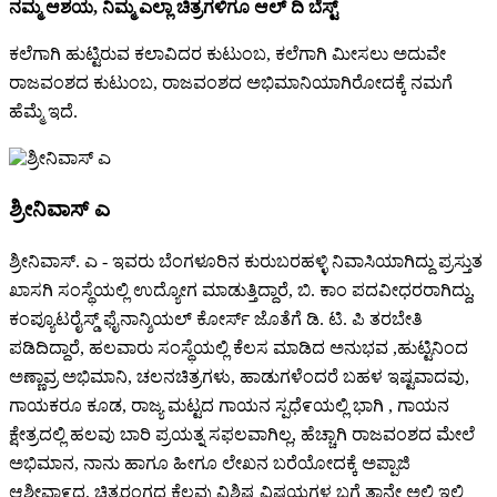
ನಮ್ಮ ಆಶಯ, ನಿಮ್ಮ ಎಲ್ಲಾ ಚಿತ್ರಗಳಿಗೂ ಆಲ್ ದಿ ಬೆಸ್ಟ್
ಕಲೆಗಾಗಿ ಹುಟ್ಟಿರುವ ಕಲಾವಿದರ ಕುಟುಂಬ, ಕಲೆಗಾಗಿ ಮೀಸಲು ಅದುವೇ
ರಾಜವಂಶದ ಕುಟುಂಬ, ರಾಜವಂಶದ ಅಭಿಮಾನಿಯಾಗಿರೋದಕ್ಕೆ ನಮಗೆ
ಹೆಮ್ಮೆ ಇದೆ.
ಶ್ರೀನಿವಾಸ್ ಎ
ಶ್ರೀನಿವಾಸ್. ಎ - ಇವರು ಬೆಂಗಳೂರಿನ ಕುರುಬರಹಳ್ಳಿ ನಿವಾಸಿಯಾಗಿದ್ದು ಪ್ರಸ್ತುತ
ಖಾಸಗಿ ಸಂಸ್ಥೆಯಲ್ಲಿ ಉದ್ಯೋಗ ಮಾಡುತ್ತಿದ್ದಾರೆ, ಬಿ. ಕಾಂ ಪದವೀಧರರಾಗಿದ್ದು,
ಕಂಪ್ಯೂಟರೈಸ್ಡ್ ಫೈನಾನ್ಶಿಯಲ್ ಕೋರ್ಸ್ ಜೊತೆಗೆ ಡಿ. ಟಿ. ಪಿ ತರಬೇತಿ
ಪಡಿದಿದ್ದಾರೆ, ಹಲವಾರು ಸಂಸ್ಥೆಯಲ್ಲಿ ಕೆಲಸ ಮಾಡಿದ ಅನುಭವ ,ಹುಟ್ಟಿನಿಂದ
ಅಣ್ಣಾವ್ರ ಅಭಿಮಾನಿ, ಚಲನಚಿತ್ರಗಳು, ಹಾಡುಗಳೆಂದರೆ ಬಹಳ ಇಷ್ಟವಾದವು,
ಗಾಯಕರೂ ಕೂಡ, ರಾಜ್ಯ ಮಟ್ಟದ ಗಾಯನ ಸ್ಪಧೆ೯ಯಲ್ಲಿ ಭಾಗಿ , ಗಾಯನ
ಕ್ಷೇತ್ರದಲ್ಲಿ ಹಲವು ಬಾರಿ ಪ್ರಯತ್ನ ಸಫಲವಾಗಿಲ್ಲ, ಹೆಚ್ಚಾಗಿ ರಾಜವಂಶದ ಮೇಲೆ
ಅಭಿಮಾನ, ನಾನು ಹಾಗೂ ಹೀಗೂ ಲೇಖನ ಬರೆಯೋದಕ್ಕೆ ಅಪ್ಪಾಜಿ
ಆಶೀವಾ೯ದ, ಚಿತ್ರರಂಗದ ಕೆಲವು ವಿಶಿಷ್ಟ ವಿಷಯಗಳ ಬಗ್ಗೆ ತಾನೇ ಅಲ್ಲಿ ಇಲ್ಲಿ