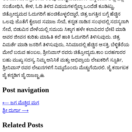
ಸಂಶೋಧಿಸಿ, ಕೇಳಿ, ಓದಿ ತಿಳಿದ ವಿಷಯಗಳನ್ನೆಲ್ಲಾ ಒಂದೆಡೆ ಕೂಡಿಟ್ಟು,
ಚಿತ್ರೋದ್ಯಮದ ಓದುಗರಿಗೆ ಹಂಚಿಕೊಳ್ಳಲಿದ್ದಾರೆ, ಚಿತ್ರ ಜಗತ್ತಿನ ಬಗ್ಗೆ ಹೆಚ್ಚಿನ
ಒಲವು ಜೊತೆಗೆ ಕೈಲಾದ ಸಮಾಜ ಸೇವೆ, ಕನ್ನಡ ನಾಡಿನ ಸಂಘದಲ್ಲಿ ಸದಸ್ಯನಾಗಿ
ಸೇವೆ, ಬಿಡುವಿನ ವೇಳೆಯಲ್ಲಿ ಸಮಯ ಸಿಕ್ಕಾಗ ಹಳೇ ಕಲಾವಿದರ ಭೇಟಿ ಮಾಡಿ
ಅವರ ಜೀವನ ಕುರಿತು ಮಾಹಿತಿ ಕಲೆ ಹಾಕಿ ಓದುಗರಿಗೆ ತಿಳಿಸುವುದು. ಚಿತ್ರ
ವಿಮರ್ಶೆ ಮಾಡಿ ಜನರಿಗೆ ತಿಳಿಸುವುದು, ಸಿನಿಮಾದಲ್ಲಿ ಹೆಚ್ಚಿನ ಆಸಕ್ತಿ, ಬೆಳ್ಳಿತೆರೆಯ
ಮೇಲೆ ಬರುವ ಹಂಬಲ, ಶ್ರೀನಿವಾಸ್ ರವರು ಚಿತ್ರೋದ್ಯಮ.ಕಾಂ ಬರಹಗಾರರ
ಬಹು ಮುಖ್ಯ ಸದಸ್ಯ, ನಿಮ್ಮ ಅನಿಸಿಕೆ ಮತ್ತು ಅಭಿಪ್ರಾಯ ಲೇಖಕರಿಗೆ ಸ್ಪೂರ್ತಿ,
ಶ್ರೀನಿವಾಸ್ ರವರ ಲೇಖನಗಳಿಗೆ ನಿಮ್ಮದೊಂದು ಮೆಚ್ಚುಗೆಯಿರಲಿ. ಜೈ ಕರ್ನಾಟಕ
ಜೈ ಕನ್ನಡಿಗ ಜೈ ರಾಜಣ್ಣ 🙏
Post navigation
⟵
ಜಗ ಮೆಚ್ಚಿದ ಮಗ
ಶ್ರೀ ದುರ್ಗಾ
⟶
Related Posts