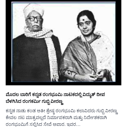
ಮೊದಲ ಬಾರಿಗೆ ಕನ್ನಡ ರಂಗಭೂಮಿ ನಾಟಕದಲ್ಲಿ ವಿದ್ಯುತ್ ದೀಪ
ಬೆಳಗಿಸಿದ ರಂಗಕರ್ಮಿ ಗುಬ್ಬಿ ವೀರಣ್ಣ
ಕನ್ನಡ ನಾಡು ಕಂಡ ಅತೀ ಶ್ರೇಷ್ಠ ರಂಗಭೂಮಿ ಕಲಾವಿದರು ಗುಬ್ಬಿ ವೀರಣ್ಣ
ಕೇವಲ ನಟ ಮಾತ್ರವಲ್ಲದೆ ನಿರ್ಮಾಪಕರಾಗಿ ಮತ್ತು ನಿರ್ದೇಶಕರಾಗಿ
ರಂಗಭೂಮಿಗೆ ಸಲ್ಲಿಸಿದ ಸೇವೆ ಅಪಾರ. ಇವರ…