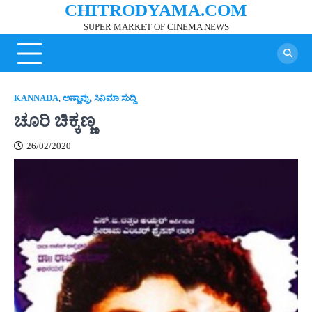
CHITRODYAMA.COM
Skip
to
SUPER MARKET OF CINEMA NEWS
content
KANNADA
,
ಅಣ್ಣಾವ್ರು
,
ಸಿನಿಮಾ ಸುದ್ದಿ
ಚೂರಿ ಚಿಕ್ಕಣ್ಣ
26/02/2020