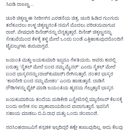
ಸಿಐಡಿ ರಾಜಣ್ಣ…
ಚೂರಿ ಚಿಕ್ಕಣ್ಣ ಈ ಸೀರೀಸ್‍ನ ಎರಡನೆಯ ಚಿತ್ರ. ಚೂರಿ ಹಿಡಿದ ಗುಂಗುರು
ತಲೆಕೂದಲು ಉಳ್ಳ ಚಿಕ್ಕಣ್ಣನಂತೆ ನಮಗೆ ಮೊದಲು ಪರಿಚಯವಾಗುವ
ರಾಜ್, ವೇಷಧಾರಿ ದಿನೇಶ್‍ನನ್ನು ಬೆನ್ನತ್ತುತ್ತಾರೆ. ದಿನೇಶ್ ಚಿಕ್ಕಣ್ಣನನ್ನು
ಸೇತುವೆಯಿಂದ ಕೆಳಕ್ಕೆ ತಳ್ಳಿ ಮೇಲೆ ಒಂದು ಬಂಡೆ ಎತ್ತಿಹಾಕುವುದರೊಂದಿಗೆ
ಟೈಟಲ್ಲುಗಳು ಶುರುವಾಗ್ತವೆ.
ಜಯಂತಿ ಮತ್ತು ಜಯಕುಮಾರಿ ಇಬ್ಬರೂ ಗೆಳತಿಯರು. ಅವರು ಕಾರಲ್ಲಿ
ಬರುತ್ತಾ ‘ಸೈಕಲ್ ಮೇಲೆ ಬಂದ ನಮ್ಮ ಮೈನರ್’ ಎಂದು ಸೈಕಲ್ ಮೇಲೆ
ಬಂದ ಭಾಸ್ಕರನನ್ನು (ರಾಜ್‍ಕುಮಾರ್) ರೇಗಿಸುತ್ತಾರೆ. ನಂತರ ಭಾಸ್ಕರ
‘ಕಾರನೇರಿ ಬಂದ ನಮ್ಮ ಮೇಡಂ’ ಎಂದು ಹಾಡುತ್ತಾನೆ. ಬಾಡಿಗೆ
ರೌಡಿಗಳನ್ನು ಫೈಟ್ ಮಾಡಿ ಜಯಂತಿಯ ಹೃದಯ ಗೆಲ್ಲುತ್ತಾನೆ ಭಾಸ್ಕರ.
ಜಯಕುಮಾರಿಯ ತಂದೆಯ ಮಡಿಕೇರಿ ಎಸ್ಟೇಟಿನಲ್ಲಿ ಮ್ಯಾನೇಜರ್ ಕೆಲಸಕ್ಕೆ
ಬಂದು ಅನೇಕ ಸಲ ಪ್ರಾಣಾಪಾಯದಿಂದ ಪಾರಾಗುತ್ತಾನೆ. ಇವನಿಗೆ
ಸಹಾಯ ಮಾಡಲು ಬಿ.ವಿ.ರಾಧ ಮತ್ತು ಒಂದು ಚಿಂಪಾಂಜಿ.
ನರಸಿಂಹರಾಜುವಿಗೆ ಕನ್ನಡಕ ಇಲ್ಲದಿದ್ದರೆ ಕಣ್ಣೇ ಕಾಣುವುದಿಲ್ಲ. ಅದು ಕೆಲವು