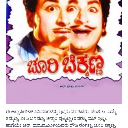
ಈ ಅಣ್ಣ ಸೀರೀಸ್ ಸಿನಿಮಾಗಳನ್ನು ಇಬ್ಬರು ಮಾಡಿದರು. ಪಂತುಲು ಎಮ್ಮೆ
ತಮ್ಮಣ್ಣ, ಬೀದಿ ಬಸವಣ್ಣ, ಚಿನ್ನಾರಿ ಪುಟ್ಟಣ್ಣ (ಇದರಲ್ಲಿ ರಾಜ್ ಇಲ್ಲ).
ಹಾಗೆಯೇ ಆರ್. ರಾಮಮೂರ್ತಿಯವರು ರೌಡಿ ರಂಗಣ್ಣ, ಚೂರಿ ಚಿಕ್ಕಣ್ಣ,