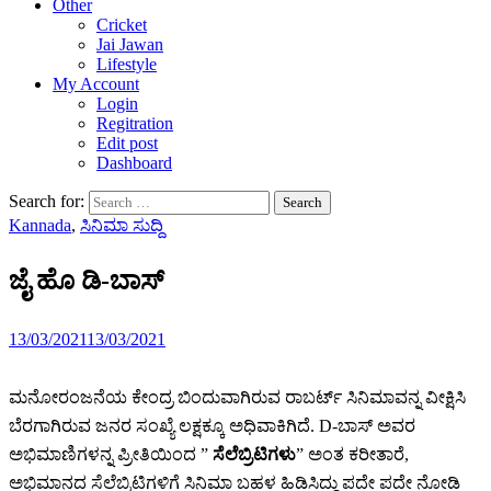
Other
Cricket
Jai Jawan
Lifestyle
My Account
Login
Regitration
Edit post
Dashboard
Search for:
Kannada
,
ಸಿನಿಮಾ ಸುದ್ದಿ
ಜೈ ಹೊ ಡಿ-ಬಾಸ್
13/03/2021
13/03/2021
ಮನೋರಂಜನೆಯ ಕೇಂದ್ರ ಬಿಂದುವಾಗಿರುವ ರಾಬರ್ಟ್ ಸಿನಿಮಾವನ್ನ ವೀಕ್ಷಿಸಿ
ಬೆರಗಾಗಿರುವ ಜನರ ಸಂಖ್ಯೆ ಲಕ್ಷಕ್ಕೂ ಅಧಿವಾಕಿಗಿದೆ. D-ಬಾಸ್ ಅವರ
ಅಭಿಮಾಣಿಗಳನ್ನ ಪ್ರೀತಿಯಿಂದ ”
ಸೆಲೆಬ್ರಿಟಿಗಳು
” ಅಂತ ಕರೀತಾರೆ,
ಅಭಿಮಾನದ ಸೆಲೆಬ್ರಿಟಿಗಳಿಗೆ ಸಿನಿಮಾ ಬಹಳ ಹಿಡಿಸಿದ್ದು ಪದೇ ಪದೇ ನೋಡಿ