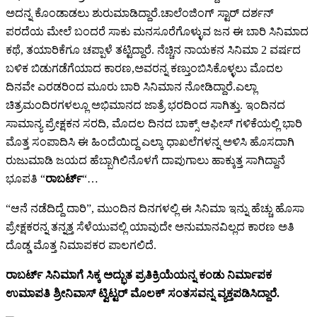
ಅದನ್ನ ಕೊಂಡಾಡಲು ಶುರುಮಾಡಿದ್ದಾರೆ.ಚಾಲೆಂಜಿಂಗ್ ಸ್ಟಾರ್ ದರ್ಶನ್
ಪರದೆಯ ಮೇಲೆ ಬಂದರೆ ಸಾಕು ಮನಸೂರೆಗೊಳ್ಳುವ ಜನ ಈ ಬಾರಿ ಸಿನಿಮಾದ
ಕಥೆ, ತಯಾರಿಕೆಗೂ ಚಪ್ಪಾಳೆ ತಟ್ಟಿದ್ದಾರೆ. ನೆಚ್ಚಿನ ನಾಯಕನ ಸಿನಿಮಾ 2 ವರ್ಷದ
ಬಳಿಕ ಬಿಡುಗಡೆಗೆಯಾದ ಕಾರಣ,ಅವರನ್ನ ಕಣ್ತುಂಬಿಸಿಕೊಳ್ಳಲು ಮೊದಲ
ದಿನವೇ ಎರಡರಿಂದ ಮೂರು ಬಾರಿ ಸಿನಿಮಾನ ನೋಡಿದ್ದಾರೆ.ಎಲ್ಲಾ
ಚಿತ್ರಮಂದಿರಗಳಲ್ಲೂ ಅಭಿಮಾನದ ಜಾತ್ರೆ ಭರದಿಂದ ಸಾಗಿತ್ತು. ಇಂದಿನದ
ಸಾಮಾನ್ಯ ಪ್ರೇಕ್ಷಕನ ಸರದಿ, ಮೊದಲ ದಿನದ ಬಾಕ್ಸ್ ಆಫೀಸ್ ಗಳಿಕೆಯಲ್ಲಿ ಭಾರಿ
ಮೊತ್ತ ಸಂಪಾದಿಸಿ ಈ ಹಿಂದೆಯಿದ್ದ ಎಲ್ಕಾ ಧಾಖಲೆಗಳನ್ನ ಅಳಿಸಿ ಹೊಸದಾಗಿ
ರುಜುಮಾಡಿ ಜಯದ ಹೆಬ್ಬಾಗಿಲಿನೊಳಗೆ ದಾಪುಗಾಲು ಹಾಕ್ಕುತ್ತ ಸಾಗಿದ್ದಾನೆ
ಭೂಪತಿ “
ರಾಬರ್ಟ್
“…
“ಆನೆ ನಡೆದಿದ್ದೆ ದಾರಿ”, ಮುಂದಿನ ದಿನಗಳಲ್ಲಿ ಈ ಸಿನಿಮಾ ಇನ್ನು ಹೆಚ್ಚು ಹೊಸಾ
ಪ್ರೇಕ್ಷಕರನ್ನ ತನ್ನತ್ತ ಸೆಳೆಯುವಲ್ಲಿ ಯಾವುದೇ ಅನುಮಾನವಿಲ್ಲದ ಕಾರಣ ಅತಿ
ದೊಡ್ಡ ಮೊತ್ತ ನಿಮಾಪಕರ ಪಾಲಗಲಿದೆ.
ರಾಬರ್ಟ್ ಸಿನಿಮಾಗೆ ಸಿಕ್ಕ ಅದ್ಭುತ ಪ್ರತಿಕ್ರಿಯೆಯನ್ನ ಕಂಡು ನಿರ್ಮಾಪಕ
ಉಮಾಪತಿ ಶ್ರೀನಿವಾಸ್ ಟ್ವಿಟ್ಟರ್ ಮೊಲಕ್ ಸಂತಸವನ್ನ ವ್ಯಕ್ತಪಡಿಸಿದ್ದಾರೆ.