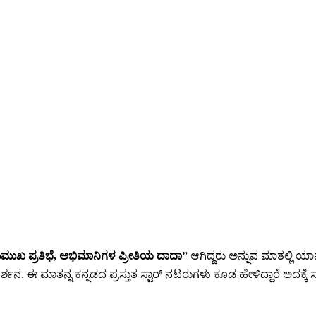
ುಮುಖ ಪ್ರತಿಭೆ, ಅಭಿಮಾನಿಗಳ ಪ್ರೀತಿಯ ದಾದಾ”
ಆಗಿದ್ದರು ಅನ್ನುವ ಮಾತಲ್ಲಿ ಯಾ
ಶನ. ಈ ಮಾತನ್ನ ಕನ್ನಡದ ಪ್ರಸ್ತುತ ಸ್ಟಾರ್ ನಟರುಗಳು ಕೂಡ ಹೇಳಿದ್ದಾರೆ ಅದಕ್ಕೆ