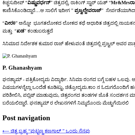
ಕಿಚ್ಚಸುದೀಪ್ “
ವಿಷ್ಣುವರ್ಧನ್
” ಚಿತ್ರದಲ್ಲಿ, ರಾಕಿಂಗ್ ಸ್ಟಾರ್ ಯಶ್ “
Mr&Mrsರಾ
ಕಾಣಿಸಿಕೊಂಡಿದ್ದಾರೆ…ಆ ಸಾಲಿಗೆ ಇದೀಗ ”
ಪ್ರಜ್ವಲ್ದೇವರಾಜ್
” ಸೇರ್ಪಡೆಯಾಗಿದ್ದ
“
ವೀರ0
” ಅನ್ನೋ ಭೂಗತಲೋಕದ ಲೋಕದ ಕಥೆ ಆಧಾರಿತ ಚಿತ್ರದಲ್ಲಿ ನಾಯಕನಾ
ಮತ್ತು “
ಖಡ
” ಕಂಡುಬರುತ್ತದೆ
ಸಿನಿಮಾದ ನಿರ್ದೇಶಕ ಕುಮಾರ ರಾಜ್ ಹೇಳುವಂತೆ ಚಿತ್ರದಲ್ಲಿ ಪ್ರಜ್ವಲ್ ಅವರ ಪಾತ್
P. Ghanashyam
ಘನಶ್ಯಾಮ್ - ಪತ್ರಿಕೋದ್ಯಮ ವಿದ್ಯಾರ್ಥಿ. ಸಿನಿಮಾ ರಂಗದ ಬಗ್ಗೆ ಬಹಳ ಒಲವು. ಅದರ
ವಿಷಯಗಳನ್ನೆಲ್ಲಾ ಒಂದೆಡೆ ಕೂಡಿಟ್ಟು, ಚಿತ್ರೋದ್ಯಮ.ಕಾಂ ನ ಓದುಗರೊಂದಿಗೆ 
ಪರಿಶೀಲಿಸಿ, ಪಬ್ಲಿಷ್ ಮಾಡುವುದು, ಚಿತ್ರರಂಗದ ತಂಡಗಳ ಜೊತೆ ಸಂದರ್ಶನ ಮಾಡುವ
ಬರೆಯಲಿದ್ದಾರೆ. ಘನಶ್ಯಾಮ್ ರ ಲೇಖನಗಳಿಗೆ ನಿಮ್ಮದೊಂದು ಮೆಚ್ಚುಗೆಯಿರಲಿ
Post navigation
⟵
ಚಿತ್ರ ಬ್ರಹ್ಮ “ಪುಟ್ಟಣ್ಣ ಕಣಗಾಲ್ ” ಒಂದು ನೆನಪು