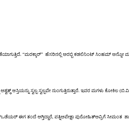
ೆಯಾಗುತ್ತಿದೆ. “ಮರಕ್ಕಾರ್” ಹೆಸರಿನಲ್ಲಿ ಅರಬ್ಬಿ ಕಡಲಿನಿಂಟ್ ಸಿಂಹಮ್ ಅನ್
್ಥ್ ಆಸ್ತಿಯನ್ನು ಸ್ವಲ್ಪ ಸ್ವಲ್ಪವೇ ನುಂಗುತ್ತಿರುತ್ತಾರೆ. ಇವರ ಮಗಳು ಕೋಕಿಲ (ಬಿ
್ಒಡೆಯರ್ ಈಗ ತಂದೆ ಆಗ್ತಿದ್ದಾರೆ, ಪತ್ನಿಅಪೇಕ್ಷಾ ಪುರೋಹಿತ್ಅವ್ರಿಗೆ ಸೀಮಂತ ಶಾಸ