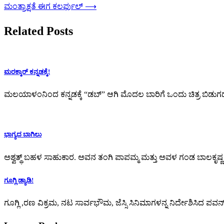
ಮಂತ್ರಾಕ್ಷತೆ ಈಗ ಕಲರ್ಫುಲ್
⟶
Related Posts
ಮರಕ್ಕಾರ್ ಕನ್ನಡಕ್ಕೆ!
ಮಲಯಾಳಂನಿಂದ ಕನ್ನಡಕ್ಕೆ “ಡಬ್” ಆಗಿ ಮೊದಲ ಬಾರಿಗೆ ಒಂದು ಚಿತ್ರ ಬಿಡುಗಡ
ಭಾಗ್ಯದ ಬಾಗಿಲು
ಅಶ್ವತ್ಥ್ ಬಹಳ ಸಾಹುಕಾರ. ಅವನ ತಂಗಿ ಪಾಪಮ್ಮ ಮತ್ತು ಅವಳ ಗಂಡ ಬಾಲಕೃಷ್ಣ ಅಶ್ವತ
ಗೂಗ್ಲಿ ಡ್ಯಾಡಿ!
ಗೂಗ್ಲಿ ,ರಣ ವಿಕ್ರಮ, ನಟ ಸಾರ್ವಭೌಮ, ಜೆಸ್ಸಿ ಸಿನಿಮಾಗಳನ್ನ ನಿರ್ದೇಶಿಸಿದ ಪವನ