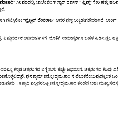
ಮಾಚಾರಿ
” ಸಿನಿಮಾದಲ್ಲಿ, ಚಾಲೆಂಜಿಂಗ್ ಸ್ಟಾರ್ ದರ್ಶನ್ ”
ಪ್ರಿನ್ಸ್
” ಸೇರಿ ಹತ್ತು ಹ
ಾರೆ.
ಗಿ ನಟಸ್ತಿರೋ “
ಪ್ರಜ್ವಲ್ ದೇವರಾಜ
” ಅವರ ಫಸ್ಟ್ ಲುಕ್ಬಿಡುಗಡೆಯಾಗಿದೆ. ಲಾಂಗ್ ಕಚ
ರ, ವಿಷ್ಣುವರ್ಧನ್ಅಭಿಮಾನಿಗಳಿಗೆ ಜೊತೆಗೆ ಸಾಮಾನ್ಯರಿಗೂ ಬಹಳ ಹಿಡಿಸುತ್ತೇ, ಹತ್ತಿ
ಲ್ಲೂ ಕನ್ನಡ ಚಿತ್ರರಂಗದ ಬಗ್ಗೆ ತುಸು ಹೆಚ್ಚೇ ಅಭಿಮಾನ. ಚಿತ್ರರಂಗದ ಕೆಲವು ವಿಶಿಷ
ಹಂಚಿಕೊಳ್ಳಲಿದ್ದಾರೆ. ಘನಶ್ಯಾಮ್ ಚಿತ್ರೋದ್ಯಮ.ಕಾಂ ನ ಲೇಖಕರೆಂಬುವುದಕ್ಕಿಂತ
ುದು... ಇತ್ಯಾದಿ ಎಲ್ಲದರಲ್ಲೂ ಚಿತ್ರೋದ್ಯಮ.ಕಾಂ ತಂಡದ ಬಹು ಮುಖ್ಯ ಸದಸ್ಯ. ತೀ