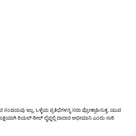
ವ ಸಂಷಯವು ಇಲ್ಲ, ಒಳ್ಳೆಯ ಪ್ರತಿಭೆಗಳನ್ನ ಸದಾ ಪ್ರೋತ್ಸಾಹಿಸುತ್ತ, ಯುವ
 ಸಾಕ್ಷಿಯಾಗಿ ರಿಯಲ್-ರೀಲ್ ಲೈಫ್ನಲ್ಲಿ ದಾದಾರ ಅಭೀಮಾನಿ ಎಂದು ಸಾರಿ