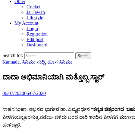
Other
Cricket
Jai Jawan
Lifestyle
My Account
Login
Regitration
Edit post
Dashboard
Search for:
Kannada
,
ಸಿನಿಮಾ ಸುದ್ದಿ
,
ಹೊಸ ಸಿನಿಮಾ
ದಾದಾ ಅಭಿಮಾನಿಯಾಗಿ ಮತ್ತೊಬ್ಬ ಸ್ಟಾರ್
06/07/2020
06/07/2020
ಸಾಹಸಸಿಂಹಾ, ಅಭಿನವ ಭಾರ್ಗವ ಡಾ. ವಿಷ್ಣುವರ್ಧನ “
ಕನ್ನಡ ಚಿತ್ರರಂಗದ ಬಹ
ಪೀಳೆಗೆಯನ್ನಹರಸುತ್ತ,ನಡೆದು- ಬೆಳೆದು ಬಂದ ದಾರಿ ಇಂದಿನ ಪೀಳಿಗೆಗೆ ಮಾರ್ಗದರ್
ಹೇಳಿದ್ದಾರೆ.