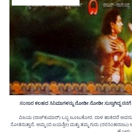
ಸಂಸಾರ ಕಲಹದ ಸಿನಿಮಾಗಳನ್ನು ನೋಡೀ ನೋಡೀ ಸುಸ್ತಾಗಿದ್ದ ನನಗೆ 
ವಿಜಯ (ರಾಜ್‍ಕುಮಾರ್) ಒಬ್ಬ ಜೂಜುಕೋರ. ದಾಳ ಹಾಕಿದರೆ ಅವನು ಗ
ಸೋತಿರುತ್ತಾನೆ. ಅಮ್ಮ (ಬಿ.ಜಯಶ್ರೀ) ಮತ್ತು ತಮ್ಮ ಗುರು (ನರಸಿಂಹರಾಜು
ಹೋಗು ಎ