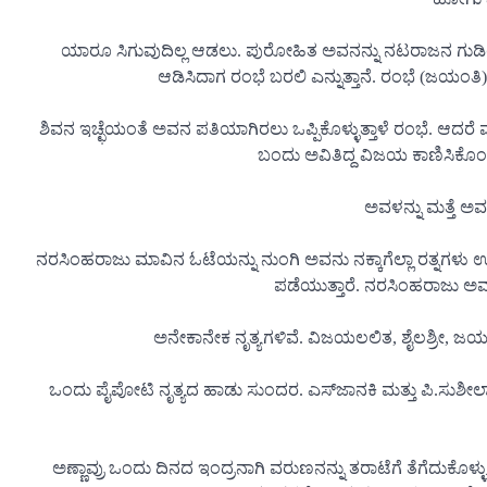
ಯಾರೂ ಸಿಗುವುದಿಲ್ಲ ಆಡಲು. ಪುರೋಹಿತ ಅವನನ್ನು ನಟರಾಜನ ಗುಡಿಯಲ್ಲಿ 
ಆಡಿಸಿದಾಗ ರಂಭೆ ಬರಲಿ ಎನ್ನುತ್ತಾನೆ. ರಂಭೆ (ಜಯಂತ
ಶಿವನ ಇಚ್ಛೆಯಂತೆ ಅವನ ಪತಿಯಾಗಿರಲು ಒಪ್ಪಿಕೊಳ್ಳುತ್ತಾಳೆ ರಂಭೆ. ಆದರೆ
ಬಂದು ಅವಿತಿದ್ದ ವಿಜಯ ಕಾಣಿಸಿಕೊಂಡಾ
ಅವಳನ್ನು ಮತ್ತೆ ಅ
ನರಸಿಂಹರಾಜು ಮಾವಿನ ಓಟೆಯನ್ನು ನುಂಗಿ ಅವನು ನಕ್ಕಾಗೆಲ್ಲಾ ರತ್ನಗಳ
ಪಡೆಯುತ್ತಾರೆ. ನರಸಿಂಹರಾಜು ಅವರಿ
ಅನೇಕಾನೇಕ ನೃತ್ಯಗಳಿವೆ. ವಿಜಯಲಲಿತ, ಶೈಲಶ್ರೀ, ಜಯಂತಿ
ಒಂದು ಪೈಪೋಟಿ ನೃತ್ಯದ ಹಾಡು ಸುಂದರ. ಎಸ್‍ಜಾನಕಿ ಮತ್ತು ಪಿ.ಸುಶೀಲಾ
ಅಣ್ಣಾವ್ರು ಒಂದು ದಿನದ ಇಂದ್ರನಾಗಿ ವರುಣನನ್ನು ತರಾಟೆಗೆ ತೆಗೆದುಕೊಳ