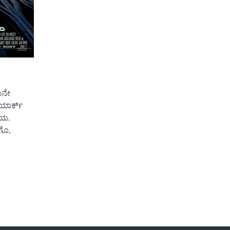
ಾನೇ
ೂಯಾರ್ಕ್
ಸಮಯ.
ಗೊ,