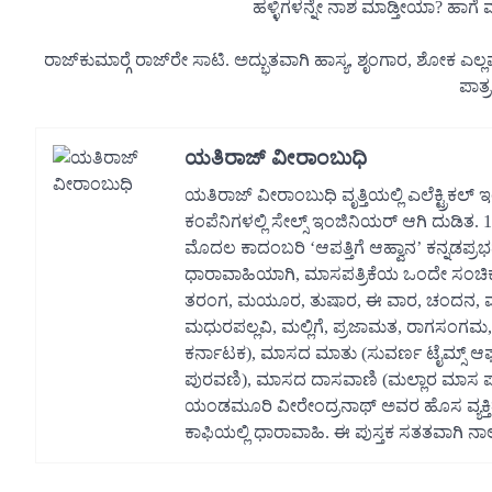
ಹಳ್ಳಿಗಳನ್ನೇ ನಾಶ ಮಾಡ್ತೀಯಾ? ಹಾಗೆ 
ರಾಜ್‍ಕುಮಾರ್‍ಗೆ ರಾಜ್‍ರೇ ಸಾಟಿ. ಅದ್ಭುತವಾಗಿ ಹಾಸ್ಯ, ಶೃಂಗಾರ, ಶೋಕ 
ಪಾತ್
ಯತಿರಾಜ್ ವೀರಾಂಬುಧಿ
ಯತಿರಾಜ್ ವೀರಾಂಬುಧಿ ವೃತ್ತಿಯಲ್ಲಿ ಎಲೆಕ್ಟ್ರಿಕ
ಕಂಪೆನಿಗಳಲ್ಲಿ ಸೇಲ್ಸ್ ಇಂಜಿನಿಯರ್ ಆಗಿ ದುಡಿತ
ಮೊದಲ ಕಾದಂಬರಿ ‘ಆಪತ್ತಿಗೆ ಆಹ್ವಾನ’ ಕನ್ನಡಪ್ರಭದ
ಧಾರಾವಾಹಿಯಾಗಿ, ಮಾಸಪತ್ರಿಕೆಯ ಒಂದೇ ಸಂಚಿಕ
ತರಂಗ, ಮಯೂರ, ತುಷಾರ, ಈ ವಾರ, ಚಂದನ, ಮಂದಾರ 
ಮಧುರಪಲ್ಲವಿ, ಮಲ್ಲಿಗೆ, ಪ್ರಜಾಮತ, ರಾಗಸಂಗಮ, ಧ
ಕರ್ನಾಟಕ), ಮಾಸದ ಮಾತು (ಸುವರ್ಣ ಟೈಮ್ಸ್
ಪುರವಣಿ), ಮಾಸದ ದಾಸವಾಣಿ (ಮಲ್ಲಾರ ಮಾಸ ಪತ್ರ
ಯಂಡಮೂರಿ ವೀರೇಂದ್ರನಾಥ್ ಅವರ ಹೊಸ ವ್ಯಕ್ತಿತ್
ಕಾಫಿಯಲ್ಲಿ ಧಾರಾವಾಹಿ. ಈ ಪುಸ್ತಕ ಸತತವಾಗಿ ನಾಲ್ಕು