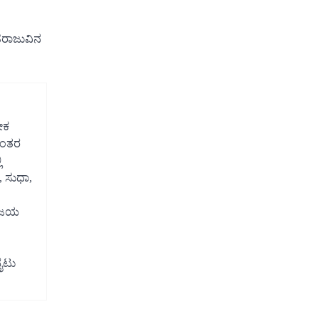
ಂಹರಾಜುವಿನ
ೇಕ
 ನಂತರ
ಿ
 ಸುಧಾ,
ವಿಜಯ
ಬೈಟು