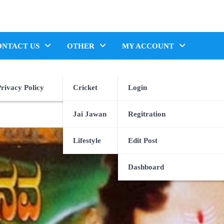
ONTACT US
OTHER
MY ACCOUNT
rivacy Policy
Cricket
Login
Jai Jawan
Regitration
Lifestyle
Edit Post
Dashboard