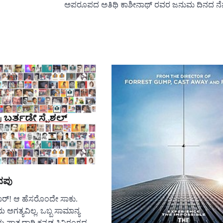
ಅಪರೂಪದ ಅತಿಥಿ ಕಾಶೀನಾಥ್ ರವರ ಜನುಮ ದಿನದ ನೆನಪ
ನಪು
ಾರ್! ಆ ಹೆಸರೊಂದೇ ಸಾಕು.
‌ ಅಗತ್ಯವಿಲ್ಲ. ಒಬ್ಬ ಸಾಮಾನ್ಯ
ಪಾತ್ರಧಾರಿ ಕನ್ನಡ ಸಿನಿರಂಗದ