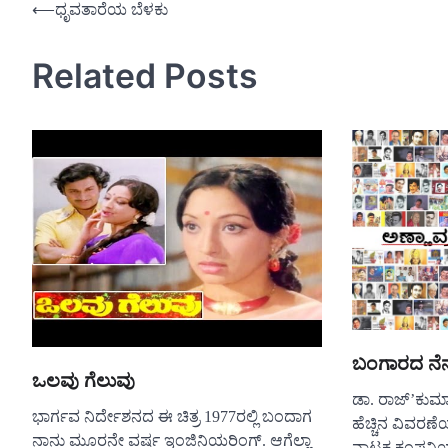
Post
⟵
ಧೃವತಾರೆಯ ಬೆಳಕು
navigation
Related Posts
ಬಂಗಾರದ ನೆ
ಒಲವು ಗೆಲುವು
ಡಾ. ರಾಜ್’ಕುಮ
ಭಾರ್ಗವ ನಿರ್ದೇಶನದ ಈ ಚಿತ್ರ 1977ರಲ್ಲಿ ಬಂದಾಗ
ಹೆಚ್ಚಿನ ವಿವರಣೆಯ
ನಾನು ಮೂರನೇ ವರ್ಷ ಇಂಜಿನಿಯರಿಂಗ್. ಆಗೆಲ್ಲಾ
ನಾಟಕ ಕಂಪನಿಯ 