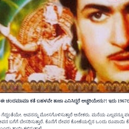
ಈ ಚಂದಮಾಮಾ ಕತೆ ಬಹಳವೇ ತಾಜಾ ಎನಿಸಿದ್ದರೆ ಅಚ್ಚರಿಯೇನು?! ಇದು 1967ರ ಚ
ೆದ್ದಂತೆಯೇ. ಅವನನ್ನು ಮೋಸಗೊಳಿಸುತ್ತಾರೆ ಅನೇಕರು. ಮನೆಯ ಎಲ್ಲವನ್ನೂ ಪಣ
) ಅವನ ಬಗೆಗೆ ಬೇಸರಿಸುತ್ತಾರೆ. ಕೊನೆಗೆ ದೇವರ ಕೋಣೆಯಲ್ಲಿನ ಒಂದು ರೂಪಾಯಿ ಕ
ಂದು ತಾಯಿ ಕಳಿಸುತ್ತಾಳೆ.