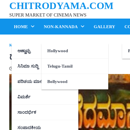
CHITRODYAMA.COM
Skip
to
SUPER MARKET OF CINEMA NEWS
content
HOME
NON-KANNADA
GALLERY
C
KANNADA
,
ಅಣ್ಣಾವ್ರು
ಅಣ್ಣಾವ್ರು
Hollywood
P
ದೇವರ ಗೆದ್ದ ಮಾನವ
ಸಿನಿಮಾ ಸುದ್ದಿ
Telugu-Tamil
08/05/2020
ಪರಿಚಯ ಮಾಲಿಕೆ
Bollywood
ವಿಮರ್ಶೆ
ಸಾಂದರ್ಭಿಕ
ಸಂಪಾದಕೀಯ