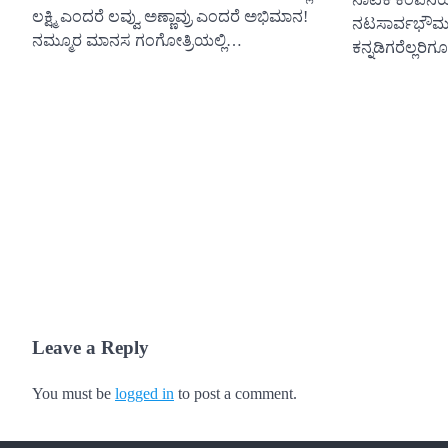
ಲಕ್ಷ್ಮಿ ಎಂದರೆ ಲವ್ವು ಅಣ್ಣಾವ್ರು ಎಂದರೆ ಅಭಿಮಾನ!
ನಟಸಾರ್ವಭೌಮನಾ
ನಮ್ಮೂರ ಮಾನಸ ಗಂಗೋತ್ರಿಯಲ್ಲಿ…
ಕನ್ನಡಿಗರೆಲ್ಲರಿ
Leave a Reply
You must be
logged in
to post a comment.