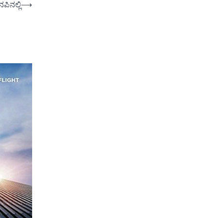
ಿನಲ್ಲಿ
⟶