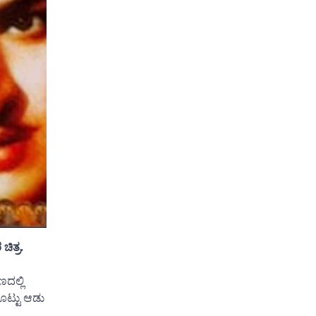
ಿತ್ರ.
ದಲ್ಲಿ
ೊಟ್ಟು ಆಡು