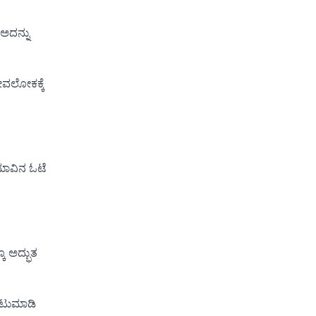
ಅದನ್ನು
ೇವಲೋಕಕ್ಕೆ
ಮಾವಿನ ಓಟೆ
ೂ ಅದ್ಭುತ
ಉಂಟುಮಾಡಿ