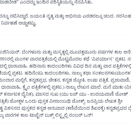
ಮಾಡಬೇಡ” ಎಂದದ್ದು ಇಂದಿನ ಪರಿಸ್ಥಿತಿಯನ್ನು ನೆನಪಿಸಿತು.
ಎಲ್ಲವನ್ನೂ ನಟಿಸಿದ್ದಾರೆ. ಜಯಂತಿ ನೃತ್ಯ ಮತ್ತು ಅಭಿನಯ ಎರಡರಲ್ಲೂ ಚಂದ. ನರಸಿ
ರ ನಿರ್ವಹಣೆ ಅಚ್ಚುಕಟ್ಟು.
ಲ್ ಇಂಜಿನಿಯರ್. ಬೆಂಗಳೂರು ಮತ್ತು ಮಸ್ಕತ್ನಲ್ಲಿ ಮೂವತ್ತಮೂರು ವರ್ಷಗಳ ಕಾಲ ಅನ
. 1991ರಲ್ಲಿ ಮಂಗಳ ವಾರಪತ್ರಿಕೆಯಲ್ಲಿ ಮೊಟ್ಟಮೊದಲ ಕಥೆ ‘ವಿಪರ್ಯಾಸ’ ಪ್ರಕಟ.
ಲ್ಲಿ ಧಾರಾವಾಹಿ. ಹದಿನಾರು ಕಾದಂಬರಿಗಳು ವಿವಿಧ ದಿನ ಮತ್ತು ವಾರ ಪತ್ರಿಕೆಗಳಲ್ಲ
ೆಯಲ್ಲಿ ಪ್ರಕಟ. ಹದಿನೆಂಟು ಕಾದಂಬರಿಗಳು, ನಾಲ್ಕು ಕಥಾ ಸಂಕಲನಗಳು(ಮಂಗಳ,
ಮಲ್ಲಿಗೆ, ಕನ್ನಡಪ್ರಭ, ಚೇತನ, ಕನ್ನಡ ಜ್ಯೋತಿ, ಉಷಾ ಪತ್ರಿಕೆ, ಪ್ರಜಾವಾಣಿ,
ಾರಾವಾಹಿ, ಕ್ರೈಂ ಪತ್ರಿಕೆಗಳಲ್ಲಿ ಪ್ರಕಟ.) ನಾಲ್ಕು ಲೇಖನ ಮಾಲೆ. ಮನೆ ಮಾತು (
 ಆಫ್ ಕರ್ನಾಟಕ ದೈನಿಕ), ಮಾಸದ ಸುಖ (ಯು ಲವ್ ಯು - ಉದಯವಾಣಿ ಜೋಶ್
ಿಕೆ) ಜೋಕ್ಗಳ ಒಂದು ಪುಸ್ತಕ ವೀರಾಂಬುಧಿ ಜೋಕ್ಸ್. ಜನಪ್ರಿಯ ಲೇಖಕ ಶ್ರೀ
ವ ವಿಕಸನದ ಪುಸ್ತಕದ ಕನ್ನಡ ಅನುವಾದ (ಕಣಿವೆಯಿಂದ ಶಿಖರಕ್ಕೆ) ಕನ್ನಡಪ್ರಭದ 
 ವಾರಗಳ ಕಾಲ ಟಾಪ್ಟೆನ್ ಬುಕ್ಸ್ ಲಿಸ್ಟ್ನಲ್ಲಿ ನಂಬರ್ ಒನ್!