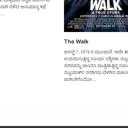
ಗಿ ಬೆಳೆದ ಅಸಾಮಾನ್ಯ ಕಥೆ
ಗೂ…
The Walk
ಆಗಸ್ಟ್ 7, 1974 ರ ಮುಂಜಾನೆ. ಅದೇ ತ
ಉದಯಿಸುತ್ತಿದ್ದ ಸೂರ್ಯ ರಶ್ಮಿಗಳು ನ್ಯ
ನಗರವನ್ನು ಚುಂಬಿಸಿ ಮುತ್ತಿಡುತ್ತಿದ್ದ 
ನ್ಯೂಯಾರ್ಕ್ ನಗರಿಗರು ಬೆಳಗಿನ ವಾಕಿಂ
ಜಾಗಿಂಗಿಗೆಂದೋ…