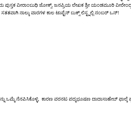
 ಪುಸ್ತಕ ವೀರಾಂಬುಧಿ ಜೋಕ್ಸ್. ಜನಪ್ರಿಯ ಲೇಖಕ ಶ್ರೀ ಯಂಡಮೂರಿ ವೀರೇಂದ್ರನ
ತತವಾಗಿ ನಾಲ್ಕು ವಾರಗಳ ಕಾಲ ಟಾಪ್ಟೆನ್ ಬುಕ್ಸ್ ಲಿಸ್ಟ್ನಲ್ಲಿ ನಂಬರ್ ಒನ್!
ನ್ನು ಒಮ್ಮೆ ನೆನಪಿಸಿಕೊಳ್ಳಿ, ಕಾರಣ ವರನಟ ಪದ್ಮಭೂಷಣ ದಾದಾಸಾಹೇಬ್ ಫಾಲ್ಕೆ ಪ್ರ