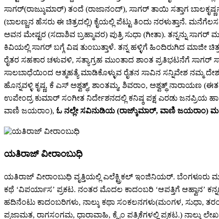
ಸಾಗರ್(ರಾಜ್ಕುುಮಾರ್) ತಂದೆ (ರಾಜಾನಂದ್), ಸಾಗರ್ ತಾಯಿ ಸತ್ತಾಗ ಬಾಲಕೃ
(ಬಾಲಣ್ಣನ ಹೆಸರು ಈ ಚಿತ್ರದಲ್ಲಿ) ಕೈಯಲ್ಲಿ ಪೆಟ್ಟು ತಿಂದು ನರಳುತ್ತಾನೆ. ಮನ
ಅವನ ಮೇಷ್ಟರ (ಸದಾಶಿವ ಬ್ರಹ್ಮಾವರ) ಪುತ್ರಿ ಸುಧಾ (ಗೀತಾ). ತನ್ನನ್ನು ಸಾ
ಕಿವಿಯಲ್ಲಿ ಸಾಗರ್ ಬಗ್ಗೆ ವಿಷ ತುಂಬುತ್ತಾಳೆ. ತನ್ನ ಹಳ್ಳಿಗೆ ಹಿಂದಿರುಗಿದ ಮಾ
ರೈತರ ಸಹಕಾರ ಚಳುವಳಿ, ಸತ್ಯಾಗ್ರಹ ಮುಂತಾದ ಶಾಂತ ಪ್ರತಿಭಟನೆಗೆ ಸಾಗರ್ ಸ
ಸಾಲಬಾಧೆಯಿಂದ ಆತ್ಮಹತ್ಯೆ ಮಾಡಿಕೊಳ್ಳುವ ರೈತನ ಸಾವಿನ ಸನ್ನಿವೇಶ ನಮ್ಮ 
ಹೊನ್ನವಳ್ಳಿ ಕೃಷ್ಣ, ಕೆ ಎಸ್ ಅಶ್ವತ್ಥ್, ಶಾಂತಮ್ಮ, ಶಿವರಾಂ, ಅಶ್ವತ್ಥ್ ನಾರ
ಉಪೇಂದ್ರ ಕುಮಾರ್ ಸಂಗೀತ ನಿರ್ದೇಶನದಲ್ಲಿ ಕನಿಷ್ಠ ಪಕ್ಷ ಎರಡು ಜನಪ್ರಿಯ ಹಾಡ
ವಾಣಿ ಜಯರಾಂ),
ಓ ನಲ್ಲೇ ಸವಿನುಡಿಯ (ರಾಜ್ಕು್ಮಾರ್, ವಾಣಿ ಜಯರಾಂ) ಮತ
ಯತಿರಾಜ್ ವೀರಾಂಬುಧಿ
ಯತಿರಾಜ್ ವೀರಾಂಬುಧಿ ವೃತ್ತಿಯಲ್ಲಿ ಎಲೆಕ್ಟ್ರಿಕಲ್ ಇಂಜಿನಿಯರ್. ಬೆಂಗಳೂರು 
ಕಥೆ ‘ವಿಪರ್ಯಾಸ’ ಪ್ರಕಟ. ನಂತರ ಮೊದಲ ಕಾದಂಬರಿ ‘ಆಪತ್ತಿಗೆ ಆಹ್ವಾನ’ ಕನ್ನಡ
ಹದಿನೆಂಟು ಕಾದಂಬರಿಗಳು, ನಾಲ್ಕು ಕಥಾ ಸಂಕಲನಗಳು(ಮಂಗಳ, ಸುಧಾ, ತರಂಗ, ಮ
ಪ್ರಜಾಮತ, ರಾಗಸಂಗಮ, ಧಾರಾವಾಹಿ, ಕ್ರೈಂ ಪತ್ರಿಕೆಗಳಲ್ಲಿ ಪ್ರಕಟ.) ನಾ