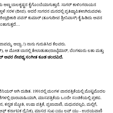
ಯ ಅಣ್ಣ ಬಾಲಕೃಷ್ಣನ ಕೈಗೊಂಬೆಯಾಗುತ್ತಾನೆ. ಸಾಗರ್ ಕಾಳಿಂಗರಾಯನ
ತ್ತಾಳೆ ಸರಳ (ದೀಪ). ಆದರೆ ಸಾಗರನ ಮನದಲ್ಲಿ ಪ್ರತಿಷ್ಠಾಪಿತಳಾಗಿರುವವಳು
ಿಲ್ಲಾಧಿಕಾರಿ ಪವನ್ ಕುಮಾರ್ (ತೂಗುದೀಪ ಶ್ರೀನಿವಾಸ್) ಕೈ ಹಿಡಿದು ಅವನ
ವಂತಾಗುತ್ತದೆ…
ಾಪಮ್ಮ. ಅಬ್ಬಾ..!) ನಾನು ಗುರುತಿಸಿದ ಕೆಲವರು.
ಗ್), ಆ ಮೋಡ ಬಾನಲ್ಲಿ ತೇಲಾಡುತಾ(ರಾಜ್ಕುೆಮಾರ್, ಬೆಂಗಳೂರು ಲತಾ ಮತ್ತು
ಮಾರ್ ಅವರ ನೇಪಥ್ಯ ಸಂಗೀತ ಕೂಡ ಚಂದವಿದೆ.
ಇಂಜಿನಿಯರ್ ಆಗಿ ದುಡಿತ. 1991ರಲ್ಲಿ ಮಂಗಳ ವಾರಪತ್ರಿಕೆಯಲ್ಲಿ ಮೊಟ್ಟಮೊದಲ
ಕೆಗಳಲ್ಲಿ ಧಾರಾವಾಹಿಯಾಗಿ, ಮಾಸಪತ್ರಿಕೆಯ ಒಂದೇ ಸಂಚಿಕೆಯಲ್ಲಿ ಪ್ರಕಟ.
ಡ ಜ್ಯೋತಿ, ಉಷಾ ಪತ್ರಿಕೆ, ಪ್ರಜಾವಾಣಿ, ಮಧುರಪಲ್ಲವಿ, ಮಲ್ಲಿಗೆ,
ೈಮ್ಸ್ ಆಫ್ ಕರ್ನಾಟಕ ದೈನಿಕ), ಮಾಸದ ಸುಖ (ಯು ಲವ್ ಯು - ಉದಯವಾಣಿ