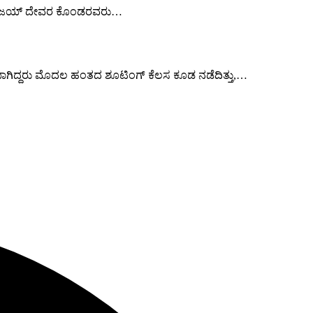
ನಟ ವಿಜಯ್ ದೇವರ ಕೊಂಡರವರು…
ಕೆಯಾಗಿದ್ದರು ಮೊದಲ ಹಂತದ ಶೂಟಿಂಗ್ ಕೆಲಸ ಕೂಡ ನಡೆದಿತ್ತು,…