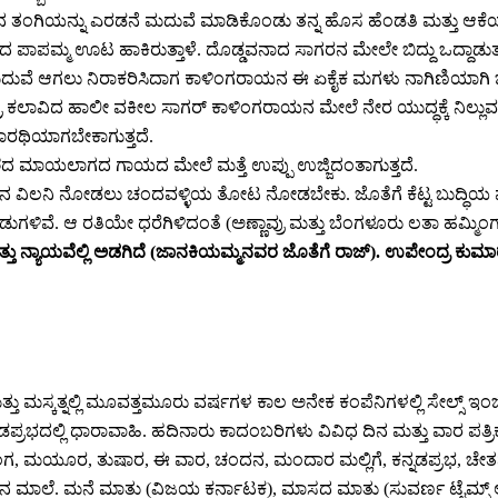
ಷ್ಣನ ತಂಗಿಯನ್ನು ಎರಡನೆ ಮದುವೆ ಮಾಡಿಕೊಂಡು ತನ್ನ ಹೊಸ ಹೆಂಡತಿ ಮತ್ತು ಆಕೆ
ೆಗೆಲಸದ ಪಾಪಮ್ಮ ಊಟ ಹಾಕಿರುತ್ತಾಳೆ. ದೊಡ್ಡವನಾದ ಸಾಗರನ ಮೇಲೇ ಬಿದ್ದು ಒದ್ದಾಡು
ಗರ್ ಮದುವೆ ಆಗಲು ನಿರಾಕರಿಸಿದಾಗ ಕಾಳಿಂಗರಾಯನ ಈ ಏಕೈಕ ಮಗಳು ನಾಗಿಣಿಯಾಗಿ ಜ
ಜೀ ಚಿತ್ರ ಕಲಾವಿದ ಹಾಲೀ ವಕೀಲ ಸಾಗರ್ ಕಾಳಿಂಗರಾಯನ ಮೇಲೆ ನೇರ ಯುದ್ಧಕ್ಕೆ ನಿಲ್ಲು
ಾರಥಿಯಾಗಬೇಕಾಗುತ್ತದೆ.
ದೇಶದ ಮಾಯಲಾಗದ ಗಾಯದ ಮೇಲೆ ಮತ್ತೆ ಉಪ್ಪು ಉಜ್ಜಿದಂತಾಗುತ್ತದೆ.
ಾಯಣ (ಈತನ ವಿಲನಿ ನೋಡಲು ಚಂದವಳ್ಳಿಯ ತೋಟ ನೋಡಬೇಕು. ಜೊತೆಗೆ ಕೆಟ್ಟ ಬುದ್ಧಿಯ ಪ
ುಗಳಿವೆ. ಆ ರತಿಯೇ ಧರೆಗಿಳಿದಂತೆ (ಅಣ್ಣಾವ್ರು ಮತ್ತು ಬೆಂಗಳೂರು ಲತಾ ಹಮ್ಮಿಂ
್ತು ನ್ಯಾಯವೆಲ್ಲಿ ಅಡಗಿದೆ (ಜಾನಕಿಯಮ್ಮನವರ ಜೊತೆಗೆ ರಾಜ್). ಉಪೇಂದ್ರ ಕು
ಮತ್ತು ಮಸ್ಕತ್ನಲ್ಲಿ ಮೂವತ್ತಮೂರು ವರ್ಷಗಳ ಕಾಲ ಅನೇಕ ಕಂಪೆನಿಗಳಲ್ಲಿ ಸೇಲ್ಸ್ 
ಪ್ರಭದಲ್ಲಿ ಧಾರಾವಾಹಿ. ಹದಿನಾರು ಕಾದಂಬರಿಗಳು ವಿವಿಧ ದಿನ ಮತ್ತು ವಾರ ಪತ್ರಿ
ಯೂರ, ತುಷಾರ, ಈ ವಾರ, ಚಂದನ, ಮಂದಾರ ಮಲ್ಲಿಗೆ, ಕನ್ನಡಪ್ರಭ, ಚೇತನ, ಕನ್ನ
ಲ್ಕು ಲೇಖನ ಮಾಲೆ. ಮನೆ ಮಾತು (ವಿಜಯ ಕರ್ನಾಟಕ), ಮಾಸದ ಮಾತು (ಸುವರ್ಣ ಟ