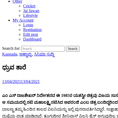
Other
Cricket
Jai Jawan
Lifestyle
My Account
Login
Regitration
Edit post
Dashboard
Search for:
Kannada
,
ಅಣ್ಣಾವ್ರು
,
ಸಿನಿಮಾ ಸುದ್ದಿ
ಧ್ರುವ ತಾರೆ
13/04/2021
13/04/2021
ಎಂ ಎಸ್ ರಾಜಶೇಖರ್ ನಿರ್ದೇಶನದ ಈ 1985ರ ಯಶಸ್ವೀ ಚಿತ್ರವು ವಿಜಯ ಸ
ಆ ಸಮಯದಲ್ಲಿ ನಟಿ ಮಹಾಲಕ್ಷ್ಮಿ ನಟಿಸಿದ ಅಪರಂಜಿ ಎಂಬ ಚಿತ್ರ ಬಂದಿದ್ದರಿಂದ ಈ ಚ
ಬಾಲಣ್ಣ ತಮ್ಮ ಹಿಂದಿನ ಕಾಲದ ವಿಲನಿಯನ್ನು ಇಲ್ಲಿ ಪುನರಾವರ್ತಿಸಿದ್ದಾರೆ. ಸಾ
ದುಷ್ಟೆಯ ಪಾತ್ರ ಮಾಡಿದ್ದಾರೆ. ತೂಗುದೀಪ ಶ್ರೀನಿವಾಸ್ ವಿಲನಿ ಶೈನ್ ಆಗುವುದಿಲ್ಲ