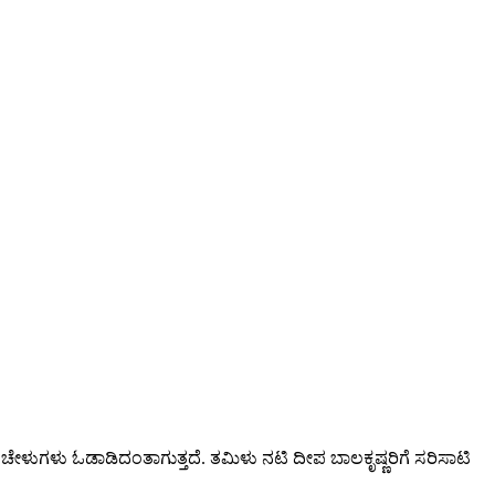
ೆ ಚೇಳುಗಳು ಓಡಾಡಿದಂತಾಗುತ್ತದೆ. ತಮಿಳು ನಟಿ ದೀಪ ಬಾಲಕೃಷ್ಣರಿಗೆ ಸರಿಸಾಟಿ