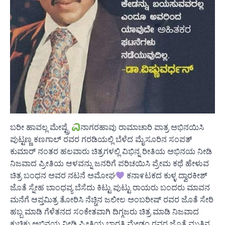
ಬರೀ ಹಾವಲ್ಲ ಮೇಷ್ಟ್ರೆ
ನಾಗರಹಾವು ರಾಮಾಚಾರಿ ಪಾತ್ರ ಅಭಿನಯಿಸಿ
ಪುಟ್ಟಣ್ಣ ಕಣಗಾಲ್ ರವರ ಗರಡಿಯಲ್ಲಿ ಬೆಳೆದ ಮೈಸೂರಿನ ಸಂಪತ್
ಕುಮಾರ್ ನಂತರ ಹಲವಾರು ಚಿತ್ರಗಳಲ್ಲಿ ವಿಭಿನ್ನ ರೀತಿಯ ಅಭಿನಯ ನೀಡಿ
ನಿಜವಾದ ಪ್ರೀತಿಯ ಆಳವನ್ನು ಜನರಿಗೆ ಪರಿಚಯಿಸಿ ಪ್ರೇಮ ಕಥೆ ಹೇಳುವ
ಚಿತ್ರ ಬಂಧನ ಅವರ ನಟನೆ ಅಮೋಘ
ಕನಾ೯ಟಕದ ಕುಳ್ಳ ದ್ವಾರಕೀಶ್
ಜೊತೆ ಸ್ನೇಹ ಬಾಂಧವ್ಯ ಬೆಸೆದು ಕಿಟ್ಟು ಪುಟ್ಟು ರಾಯರು ಬಂದರು ಮಾವನ
ಮನೆಗೆ ಆಪ್ತಮಿತ್ರ ತೋರಿಸಿ ನೆಚ್ಚಿನ ಜಲೀಲ ಅಂಬರೀಷ್ ರವರ ಜೊತೆ ಸೇರಿ
ಹಬ್ಬ ಮಾಡಿ ಗೆಳೆತನದ ಸಂಕೇತವಾಗಿ ದಿಗ್ಗಜರು ಚಿತ್ರ ಮಾಡಿ ನಿಜವಾದ
ಕುಚಿಕು ಅಭಿನಯ ನೀಡಿ ಪ್ರೀತಿಯ ಭಾರತಿ ಮೇಡಂ ರವರ ಜೊತೆ ಮುತ್ತಿನ