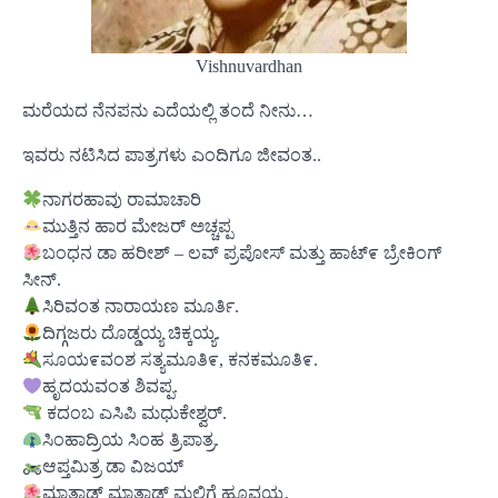
Vishnuvardhan
ಮರೆಯದ ನೆನಪನು ಎದೆಯಲ್ಲಿ ತಂದೆ ನೀನು…
ಇವರು ನಟಿಸಿದ ಪಾತ್ರಗಳು ಎಂದಿಗೂ ಜೀವಂತ..
ನಾಗರಹಾವು ರಾಮಾಚಾರಿ
ಮುತ್ತಿನ ಹಾರ ಮೇಜರ್ ಅಚ್ಚಪ್ಪ
ಬಂಧನ ಡಾ ಹರೀಶ್ – ಲವ್ ಪ್ರಪೋಸ್ ಮತ್ತು ಹಾಟ್೯ ಬ್ರೇಕಿಂಗ್
ಸೀನ್.
ಸಿರಿವಂತ ನಾರಾಯಣ ಮೂರ್ತಿ.
ದಿಗ್ಗಜರು ದೊಡ್ಡಯ್ಯ ಚಿಕ್ಕಯ್ಯ.
ಸೂಯ೯ವಂಶ ಸತ್ಯಮೂತಿ೯, ಕನಕಮೂತಿ೯.
ಹೃದಯವಂತ ಶಿವಪ್ಪ.
ಕದಂಬ ಎಸಿಪಿ ಮಧುಕೇಶ್ವರ್.
ಸಿಂಹಾದ್ರಿಯ ಸಿಂಹ ತ್ರಿಪಾತ್ರ.
ಆಪ್ತಮಿತ್ರ ಡಾ ವಿಜಯ್
ಮಾತಾಡ್ ಮಾತಾಡ್ ಮಲ್ಲಿಗೆ ಹೂವಯ್ಯ.