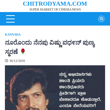
CHITRODYAMA.COM
Skip
to
SUPER MARKET OF CINEMA NEWS
content
KANNADA
ನೂರೊಂದು ನೆನಪು ವಿಷ್ಣು ವಧ೯ನ್ ಪುಣ್ಯ
ಸ್ಮರಣೆ
30/12/2020