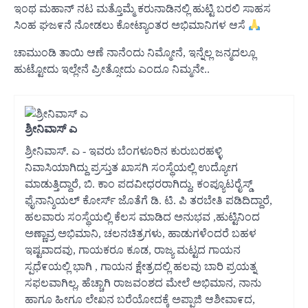
ಇಂಥ ಮಹಾನ್ ನಟ ಮತ್ತೊಮ್ಮೆ ಕರುನಾಡಿನಲ್ಲಿ ಹುಟ್ಟಿ ಬರಲಿ ಸಾಹಸ
ಸಿಂಹ ಘಜ೯ನೆ ನೋಡಲು ಕೋಟ್ಯಾಂತರ ಅಭಿಮಾನಿಗಳ ಆಸೆ
ಚಾಮುಂಡಿ ತಾಯಿ ಆಣೆ ನಾನೆಂದು ನಿಮ್ಮೋನೆ, ಇನ್ನೆಲ್ಲ ಜನ್ಮದಲ್ಲೂ
ಹುಟ್ಟೋದು ಇಲ್ಲೇನೆ ಪ್ರೀತ್ಸೋದು ಎಂದೂ ನಿಮ್ಮನೇ..
ಶ್ರೀನಿವಾಸ್ ಎ
ಶ್ರೀನಿವಾಸ್. ಎ - ಇವರು ಬೆಂಗಳೂರಿನ ಕುರುಬರಹಳ್ಳಿ
ನಿವಾಸಿಯಾಗಿದ್ದು ಪ್ರಸ್ತುತ ಖಾಸಗಿ ಸಂಸ್ಥೆಯಲ್ಲಿ ಉದ್ಯೋಗ
ಮಾಡುತ್ತಿದ್ದಾರೆ, ಬಿ. ಕಾಂ ಪದವೀಧರರಾಗಿದ್ದು, ಕಂಪ್ಯೂಟರೈಸ್ಡ್
ಫೈನಾನ್ಶಿಯಲ್ ಕೋರ್ಸ್ ಜೊತೆಗೆ ಡಿ. ಟಿ. ಪಿ ತರಬೇತಿ ಪಡಿದಿದ್ದಾರೆ,
ಹಲವಾರು ಸಂಸ್ಥೆಯಲ್ಲಿ ಕೆಲಸ ಮಾಡಿದ ಅನುಭವ ,ಹುಟ್ಟಿನಿಂದ
ಅಣ್ಣಾವ್ರ ಅಭಿಮಾನಿ, ಚಲನಚಿತ್ರಗಳು, ಹಾಡುಗಳೆಂದರೆ ಬಹಳ
ಇಷ್ಟವಾದವು, ಗಾಯಕರೂ ಕೂಡ, ರಾಜ್ಯ ಮಟ್ಟದ ಗಾಯನ
ಸ್ಪಧೆ೯ಯಲ್ಲಿ ಭಾಗಿ , ಗಾಯನ ಕ್ಷೇತ್ರದಲ್ಲಿ ಹಲವು ಬಾರಿ ಪ್ರಯತ್ನ
ಸಫಲವಾಗಿಲ್ಲ, ಹೆಚ್ಚಾಗಿ ರಾಜವಂಶದ ಮೇಲೆ ಅಭಿಮಾನ, ನಾನು
ಹಾಗೂ ಹೀಗೂ ಲೇಖನ ಬರೆಯೋದಕ್ಕೆ ಅಪ್ಪಾಜಿ ಆಶೀವಾ೯ದ,