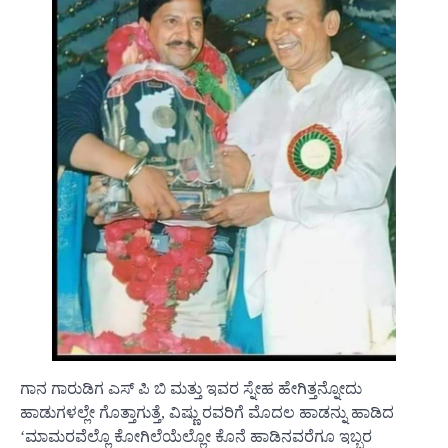
ಗಾನ ಗಾರುಡಿಗ ಎಸ್ ಪಿ ಬಿ ಮತ್ತು ಇವರ ಸ್ನೇಹ ಹೇಗಿತ್ತನ್ನೋದು
ಹಾಡುಗಳಲ್ಲೇ ಗೊತ್ತಾಗುತ್ತೆ, ವಿಷ್ಣು ರವರಿಗೆ ಮೊದಲ ಹಾಡನ್ನು ಹಾಡಿದ
‘ಮಾಮರವೆಲ್ಲೊ ಕೋಗಿಲೆಯೆಲ್ಲೋ ಕೊನೆ ಹಾಡಿನವರೆಗೂ ಇಬ್ಬರ