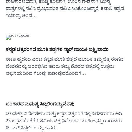
ರಾಜಕಾರಣಿಯಾಗಿ, ಕಬಡ್ಡಿ ಕೋಚಾಗಿ, ಊರಿನ ಗೌಡನಾಗಿ ವಿಭಿನ್ನ
ಪಾತ್ರಗಳಲ್ಲಿ ನಟಿಸಿ ಪ್ರತಿಭಾವಂತ ನಟ ಎನಿಸಿಕೊಂಡಿದ್ದಾರೆ, ಕಬಾಲಿ ಚಿತ್ರದ
“ಯಾರ್ರಾ ಅಂದ…
ಕನ್ನಡ ಚಿತ್ರರಂಗದ ಮೂಕಿ ಚಿತ್ರಗಳ ಸ್ಟಾರ್ ನಾಯಕಿ ಲಕ್ಷ್ಮಿ ಬಾಯಿ
ರಾಜಾ ಹೃದಯ ಎಂಬ ಕನ್ನಡ ಮೂಕಿ ಚಿತ್ರದ ಮೂಲಕ ತಮ್ಮ ಚಿತ್ರ ರಂಗದ
ಜೀವನವನ್ನು ಆರಂಭಿಸಿದ ಇವರು ತಮ್ಮ ಮೊದಲ ಚಿತ್ರದಲ್ಲಿ ಉತ್ತಮ
ಅಭಿನಯದಿಂದ ಗೆಲುವು ಕಾಣುವುದರೊಂದಿಗೆ…
ಬಂಗಾರದ ಮನುಷ್ಯ ಸಿದ್ದಲಿಂಗಯ್ಯ ನೆನಪು
ಚಲನಚಿತ್ರ ನಿರ್ದೇಶಕರು ಮತ್ತು ಕನ್ನಡ ಚಿತ್ರರಂಗದಲ್ಲಿ ಬರಹಗಾರರು ಆಗಿ
23 ಕನ್ನಡ ಜೊತೆಗೆ 1 ತಮಿಳು ಚಿತ್ರ ನಿದೇ೯ಶನ ಮಾಡಿ ಜನಪ್ರಿಯರಾದರು
ದಿ. ಎಸ್ ಸಿದ್ದಲಿಂಗಯ್ಯ, ಇವರ…