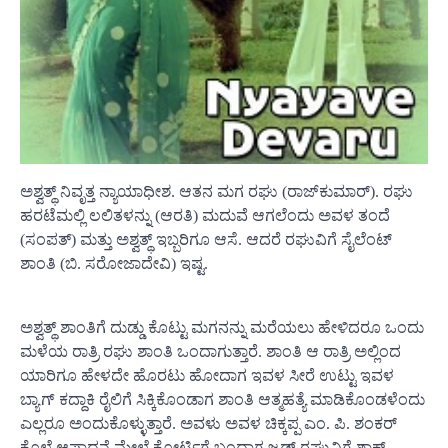
ಅಶ್ವತ್ಥ್ ನಿವೃತ್ತ ನ್ಯಾಯಾಧೀಶ. ಆತನ ಮಗ ರಘು (ರಾಜ್‍ಕುಮಾರ್). ರಘು
ಹರಟೆಮಲ್ಲಿ ಲಲಿತಳನ್ನು (ಆರತಿ) ಮದುವೆ ಆಗಲೆಂದು ಅವಳ ತಂದೆ
(ಸಂಪತ್) ಮತ್ತು ಅಶ್ವತ್ಥ್ ಇಬ್ಬರಿಗೂ ಆಸೆ. ಆದರೆ ರಘುವಿಗೆ ಸೈಲೆಂಟ್
ಶಾಂತಿ (ಬಿ. ಸರೋಜಾದೇವಿ) ಇಷ್ಟ.
ಅಶ್ವತ್ಥ್ ಶಾಂತಿಗೆ ದುಡ್ಡು ಕೊಟ್ಟು ಮಗನನ್ನು ಮರೆಯಲು ಹೇಳಿದರೂ ಒಂದು
ಮಳೆಯ ರಾತ್ರಿ ರಘು ಶಾಂತಿ ಒಂದಾಗುತ್ತಾರೆ. ಶಾಂತಿ ಆ ರಾತ್ರಿ ಅಲ್ಲಿಂದ
ಯಾರಿಗೂ ಹೇಳದೇ ಹೊರಟು ಹೋದಾಗ ಇವಳ ಸೀರೆ ಉಟ್ಟು ಇವಳ
ಬ್ಯಾಗ್ ಕದ್ದಾಕಿ ರೈಲಿಗೆ ಸಿಕ್ಕಿಕೊಂಡಾಗ ಶಾಂತಿ ಆತ್ಮಹತ್ಯೆ ಮಾಡಿಕೊಂಡಳೆಂದು
ಎಲ್ಲರೂ ಅಂದುಕೊಳ್ಳುತ್ತಾರೆ. ಅವಳು ಅವಳ ಚಿಕ್ಕಪ್ಪ ಎಂ. ಪಿ. ಶಂಕರ್
ಕೊಲೆ ಆಪಾದನೆ ಮೇಲೆ ಕೋರ್ಟಿಗೆ ಬಂದಾಗ ಜಡ್ಜ್ ರಘುವಿಗೆ ಶಾಕ್.