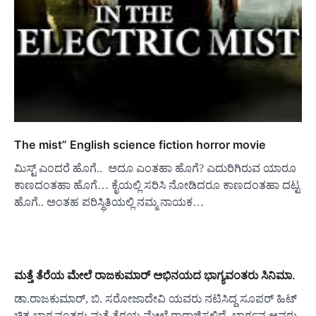
The mist” English science fiction horror movie
ಮಿಸ್ಟ್ ಎಂದರೆ ಹೊಗೆ‌.. ಅದೂ ಎಂತಹಾ ಹೊಗೆ? ಎದುರಿಗಿರುವ ಯಾರೂ
ಕಾಣದಂತಹಾ ಹೊಗೆ… ಕೈಯಲ್ಲಿ ಸರಿಸಿ ನೋಡಿದರೂ ಕಾಣದಂತಹಾ ದಟ್ಟ
ಹೊಗೆ.. ಅಂತಹ ಪರಿಸ್ಥಿತಿಯಲ್ಲಿ ನಮ್ಮ ನಾಯಕ…
ಮತ್ತೆ ತೆರೆಯ ಮೇಲೆ ರಾಜಕುಮಾರ್ ಅಭಿನಯದ ಭಾಗ್ಯವಂತರು ಸಿನಿಮಾ.
ಡಾ.ರಾಜಕುಮಾರ್, ಬಿ. ಸರೋಜಾದೇವಿ ಯವರು ನಟಿಸಿದ್ದ ಸೂಪರ್ ಹಿಟ್
ಚಿತ್ರ ಭಾಗ್ಯವಂತರು ಮತ್ತೆ ತೆರಯ ಮೇಲೆ ರಾರಾಜಿಸಲಿದೆ, ಭಾರ್ಗವ ಅವರು