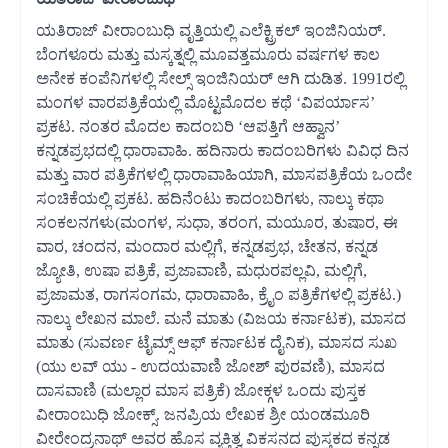
ಯತಿರಾಜ್ ವೀರಾಂಬುಧಿ ವೃತ್ತಿಯಲ್ಲಿ ಎಲೆಕ್ಟ್ರಿಕಲ್ ಇಂಜಿನಿಯರ್.
ಬೆಂಗಳೂರು ಮತ್ತು ಮಸ್ಕತ್ನಲ್ಲಿ ಮೂವತ್ತಮೂರು ವರ್ಷಗಳ ಕಾಲ
ಅನೇಕ ಕಂಪೆನಿಗಳಲ್ಲಿ ಸೇಲ್ಸ್ ಇಂಜಿನಿಯರ್ ಆಗಿ ದುಡಿತ. 1991ರಲ್ಲಿ
ಮಂಗಳ ವಾರಪತ್ರಿಕೆಯಲ್ಲಿ ಮೊಟ್ಟಮೊದಲ ಕಥೆ ‘ವಿಪರ್ಯಾಸ’
ಪ್ರಕಟ. ನಂತರ ಮೊದಲ ಕಾದಂಬರಿ ‘ಆಪತ್ತಿಗೆ ಆಹ್ವಾನ’
ಕನ್ನಡಪ್ರಭದಲ್ಲಿ ಧಾರಾವಾಹಿ. ಹದಿನಾರು ಕಾದಂಬರಿಗಳು ವಿವಿಧ ದಿನ
ಮತ್ತು ವಾರ ಪತ್ರಿಕೆಗಳಲ್ಲಿ ಧಾರಾವಾಹಿಯಾಗಿ, ಮಾಸಪತ್ರಿಕೆಯ ಒಂದೇ
ಸಂಚಿಕೆಯಲ್ಲಿ ಪ್ರಕಟ. ಹದಿನೆಂಟು ಕಾದಂಬರಿಗಳು, ನಾಲ್ಕು ಕಥಾ
ಸಂಕಲನಗಳು(ಮಂಗಳ, ಸುಧಾ, ತರಂಗ, ಮಯೂರ, ತುಷಾರ, ಈ
ವಾರ, ಚಂದನ, ಮಂದಾರ ಮಲ್ಲಿಗೆ, ಕನ್ನಡಪ್ರಭ, ಚೇತನ, ಕನ್ನಡ
ಜ್ಯೋತಿ, ಉಷಾ ಪತ್ರಿಕೆ, ಪ್ರಜಾವಾಣಿ, ಮಧುರಪಲ್ಲವಿ, ಮಲ್ಲಿಗೆ,
ಪ್ರಜಾಮತ, ರಾಗಸಂಗಮ, ಧಾರಾವಾಹಿ, ಕ್ರೈಂ ಪತ್ರಿಕೆಗಳಲ್ಲಿ ಪ್ರಕಟ.)
ನಾಲ್ಕು ಲೇಖನ ಮಾಲೆ. ಮನೆ ಮಾತು (ವಿಜಯ ಕರ್ನಾಟಕ), ಮಾಸದ
ಮಾತು (ಸುವರ್ಣ ಟೈಮ್ಸ್ ಆಫ್ ಕರ್ನಾಟಕ ದೈನಿಕ), ಮಾಸದ ಸುಖ
(ಯು ಲವ್ ಯು - ಉದಯವಾಣಿ ಜೋಶ್ ಪುರವಣಿ), ಮಾಸದ
ದಾಸವಾಣಿ (ಮಲ್ಲಾರ ಮಾಸ ಪತ್ರಿಕೆ) ಜೋಕ್ಗಳ ಒಂದು ಪುಸ್ತಕ
ವೀರಾಂಬುಧಿ ಜೋಕ್ಸ್. ಜನಪ್ರಿಯ ಲೇಖಕ ಶ್ರೀ ಯಂಡಮೂರಿ
ವೀರೇಂದ್ರನಾಥ್ ಅವರ ಹೊಸ ವ್ಯಕ್ತಿತ್ವ ವಿಕಸನದ ಪುಸ್ತಕದ ಕನ್ನಡ