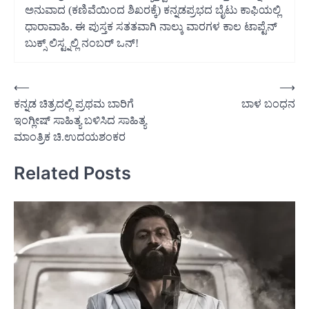
ಅನುವಾದ (ಕಣಿವೆಯಿಂದ ಶಿಖರಕ್ಕೆ) ಕನ್ನಡಪ್ರಭದ ಬೈಟು ಕಾಫಿಯಲ್ಲಿ
ಧಾರಾವಾಹಿ. ಈ ಪುಸ್ತಕ ಸತತವಾಗಿ ನಾಲ್ಕು ವಾರಗಳ ಕಾಲ ಟಾಪ್ಟೆನ್
ಬುಕ್ಸ್ ಲಿಸ್ಟ್ನಲ್ಲಿ ನಂಬರ್ ಒನ್!
Post
⟵
⟶
ಕನ್ನಡ ಚಿತ್ರದಲ್ಲಿ ಪ್ರಥಮ ಬಾರಿಗೆ
ಬಾಳ ಬಂಧನ
navigation
ಇಂಗ್ಲೀಷ್ ಸಾಹಿತ್ಯ ಬಳಿಸಿದ ಸಾಹಿತ್ಯ
ಮಾಂತ್ರಿಕ ಚಿ.ಉದಯಶಂಕರ
Related Posts