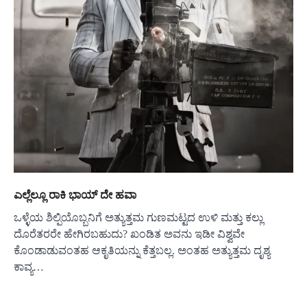
ಎಲ್ಲೆಲ್ಲೂ ರಾಕಿ ಭಾಯ್ ದೇ ಹವಾ
ಒಳ್ಳೆಯ ಶಿಲ್ಪಿಯೊಬ್ಬನಿಗೆ ಅತ್ಯುತ್ತಮ ಗುಣಮಟ್ಟದ ಉಳಿ ಮತ್ತು ಕಲ್ಲು
ದೊರೆತರರೇ ಹೇಗಿರಬಹುದು? ಖಂಡಿತ ಅವನು ಇಡೀ ವಿಶ್ವವೇ
ಕೊಂಡಾಡುವಂತಹ ಆಕೃತಿಯನ್ನು ಕೆತ್ತಬಲ್ಲ. ಅಂತಹ ಅತ್ಯುತ್ತಮ ದೃಶ್ಯ
ಕಾವ್ಯ…