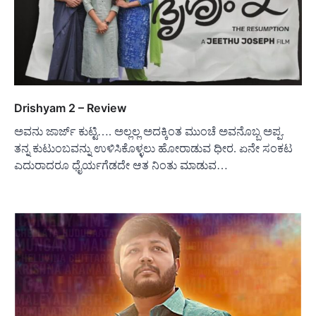
Drishyam 2 – Review
ಅವನು ಜಾರ್ಜ್ ಕುಟ್ಟಿ…. ಅಲ್ಲಲ್ಲ ಅದಕ್ಕಿಂತ ಮುಂಚೆ ಅವನೊಬ್ಬ ಅಪ್ಪ.
ತನ್ನ ಕುಟುಂಬವನ್ನು ಉಳಿಸಿಕೊಳ್ಳಲು ಹೋರಾಡುವ ಧೀರ. ಏನೇ ಸಂಕಟ
ಎದುರಾದರೂ ಧೈರ್ಯಗೆಡದೇ ಆತ ನಿಂತು ಮಾಡುವ…