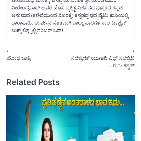
ವೀರಾಂಬುಧಿ ಜೋಕ್ಸ್. ಜನಪ್ರಿಯ ಲೇಖಕ ಶ್ರೀ ಯಂಡಮೂರಿ
ವೀರೇಂದ್ರನಾಥ್ ಅವರ ಹೊಸ ವ್ಯಕ್ತಿತ್ವ ವಿಕಸನದ ಪುಸ್ತಕದ ಕನ್ನಡ
ಅನುವಾದ (ಕಣಿವೆಯಿಂದ ಶಿಖರಕ್ಕೆ) ಕನ್ನಡಪ್ರಭದ ಬೈಟು ಕಾಫಿಯಲ್ಲಿ
ಧಾರಾವಾಹಿ. ಈ ಪುಸ್ತಕ ಸತತವಾಗಿ ನಾಲ್ಕು ವಾರಗಳ ಕಾಲ ಟಾಪ್ಟೆನ್
ಬುಕ್ಸ್ ಲಿಸ್ಟ್ನಲ್ಲಿ ನಂಬರ್ ಒನ್!
Post
⟵
⟶
ಯೋಧ ಜಾತ್ರೆ
ಸೆಲೆಬ್ರೇಟ್ ಯುಗಾದಿ ವಿಥ್ ಸೆಲೆಬ್ರಿಟಿ
navigation
– ಗುರು ಕಶ್ಯಪ್
Related Posts