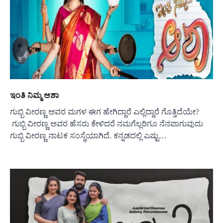
ಇಂತಿ ನಿಮ್ಮ ಆಶಾ
ಗುಬ್ಬಿ ವೀರಣ್ಣ ಅವರ ಮಗಳ ಈಗ ಹೇಗಿದ್ದಾರೆ ಎಲ್ಲಿದ್ದಾರೆ ಗೊತ್ತಿದೆಯೇ?
ಗುಬ್ಬಿ ವೀರಣ್ಣ ಅವರ ಹೆಸರು ಕೇಳಿದರೆ ನಮಗೆಲ್ಲರಿಗೂ ನೆನಪಾಗುವುದು
ಗುಬ್ಬಿ ವೀರಣ್ಣ ನಾಟಕ ಸಂಸ್ಥೆಯಾಗಿದೆ. ಕನ್ನಡದಲ್ಲಿ ಎಷ್ಟು…