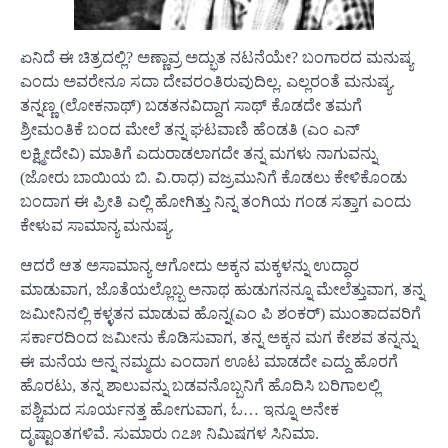
ಏನಿದೆ ಈ ಚಿತ್ರದಲ್ಲಿ? ಅಣ್ಣಾವ್ರ ಅದ್ಭುತ ನಟನೆಯೇ? ಬಂಗಾರದ ಮನುಷ್ಯ
ಎಂದು ಅವರೇನೂ ಸದಾ ದೇವರಂತಿರುವುದಿಲ್ಲ. ಎಲ್ಲರಂತೆ ಮನುಷ್ಯ.
ತನ್ನಣ್ಣ (ಲೋಕನಾಥ್)‌ ಬಡತನವಿದ್ದಾಗ ಸಾಥ್‌ ಕೊಡದೇ ತಮಗೆ
ಶ್ರೀಮಂತಿಕೆ ಬಂದ ಮೇಲೆ ತನ್ನ ಘಟವಾಣಿ ಹೆಂಡತಿ (ಎಂ ಎನ್‌
ಲಕ್ಷ್ಮೀದೇವಿ) ಮಾತಿಗೆ ಎದುರಾಡಲಾಗದೇ ತನ್ನ ಮಗಳು ನಾಗುವನ್ನು
(ಜೋರು ಬಾಯಿಯ ಬಿ. ವಿ.ರಾಧ) ವಜ್ರಮುನಿಗೆ ಕೊಡಲು ಕೇಳಿಕೊಂಡು
ಬಂದಾಗ ಈ ಪ್ರೀತಿ ಎಲ್ಲಿ ಹೋಗಿತ್ತು ನಿನ್ನ ತಂಗಿಯ ಗಂಡ ಸತ್ತಾಗ ಎಂದು
ಕೇಳುವ ಸಾಮಾನ್ಯ ಮನುಷ್ಯ.
ಆದರೆ ಆತ ಅಸಾಮಾನ್ಯ ಆಗೋದು ಅಕ್ಕನ ಮಕ್ಕಳನ್ನು ಉದ್ಧಾರ
ಮಾಡುವಾಗ, ಜೊತೆಯಲ್ಲೊಬ್ಬ ಅನಾಥ ಹುಡುಗನನ್ನೂ ಮೇಲೆತ್ತುವಾಗ, ತನ್ನ
ಜಮೀನಿನಲ್ಲಿ ಕಳ್ಳತನ ಮಾಡುವ ಹೊನ್ನ(ಎಂ ಪಿ ಶಂಕರ್)‌ ಮುಂತಾದವರಿಗೆ
ಸರ್ಕಾರದಿಂದ ಜಮೀನು ಕೊಡಿಸುವಾಗ, ತನ್ನ ಅಕ್ಕನ ಮಗ ಕೇಶವ ತನ್ನನ್ನು
ಈ ಮನೆಯ ಅನ್ನ ನಮ್ಮದು ಎಂದಾಗ ಊಟ ಮಾಡದೇ ಎದ್ದು ಹೊರಗೆ
ಹೊರಟು, ತನ್ನ ಶಾಲುವನ್ನು ಬಡವನೊಬ್ಬನಿಗೆ ಹೊದಿಸಿ ಬರಿಗಾಲಲ್ಲಿ
ಪಶ್ಚಿಮದ ಸೂರ್ಯನತ್ತ ಹೋಗುವಾಗ, ಓ… ಇನ್ನೂ ಅನೇಕ
ದೃಷ್ಟಾಂತಗಳಿವೆ. ಸುಮಾರು ೧೭೫ ನಿಮಿಷಗಳ ಸಿನಿಮಾ.