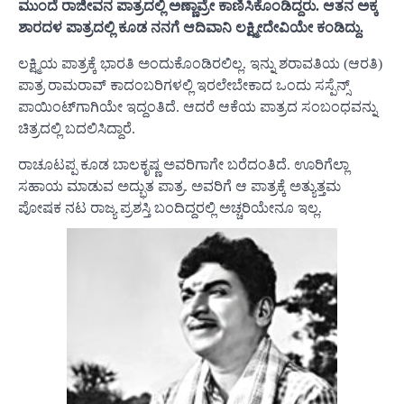
ಮುಂದೆ ರಾಜೀವನ ಪಾತ್ರದಲ್ಲಿ ಅಣ್ಣಾವ್ರೇ ಕಾಣಿಸಿಕೊಂಡಿದ್ದರು. ಆತನ ಅಕ್ಕ
ಶಾರದಳ ಪಾತ್ರದಲ್ಲಿ ಕೂಡ ನನಗೆ ಆದಿವಾನಿ ಲಕ್ಷ್ಮೀದೇವಿಯೇ ಕಂಡಿದ್ದು.
ಲಕ್ಷ್ಮಿಯ ಪಾತ್ರಕ್ಕೆ ಭಾರತಿ ಅಂದುಕೊಂಡಿರಲಿಲ್ಲ. ಇನ್ನು ಶರಾವತಿಯ (ಆರತಿ)
ಪಾತ್ರ ರಾಮರಾವ್‌ ಕಾದಂಬರಿಗಳಲ್ಲಿ ಇರಲೇಬೇಕಾದ ಒಂದು ಸಸ್ಪೆನ್ಸ್‌
ಪಾಯಿಂಟ್‌ಗಾಗಿಯೇ ಇದ್ದಂತಿದೆ. ಆದರೆ ಆಕೆಯ ಪಾತ್ರದ ಸಂಬಂಧವನ್ನು
ಚಿತ್ರದಲ್ಲಿ ಬದಲಿಸಿದ್ದಾರೆ.
ರಾಚೂಟಪ್ಪ ಕೂಡ ಬಾಲಕೃಷ್ಣ ಅವರಿಗಾಗೇ ಬರೆದಂತಿದೆ. ಊರಿಗೆಲ್ಲಾ
ಸಹಾಯ ಮಾಡುವ ಅದ್ಭುತ ಪಾತ್ರ. ಅವರಿಗೆ ಆ ಪಾತ್ರಕ್ಕೆ ಅತ್ಯುತ್ತಮ
ಪೋಷಕ ನಟ ರಾಜ್ಯ ಪ್ರಶಸ್ತಿ ಬಂದಿದ್ದರಲ್ಲಿ ಅಚ್ಚರಿಯೇನೂ ಇಲ್ಲ.