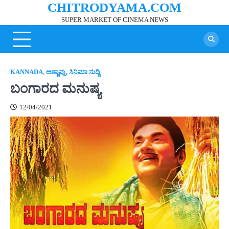
CHITRODYAMA.COM
Skip
to
SUPER MARKET OF CINEMA NEWS
content
KANNADA
,
ಅಣ್ಣಾವ್ರು
,
ಸಿನಿಮಾ ಸುದ್ದಿ
ಬಂಗಾರದ ಮನುಷ್ಯ
12/04/2021