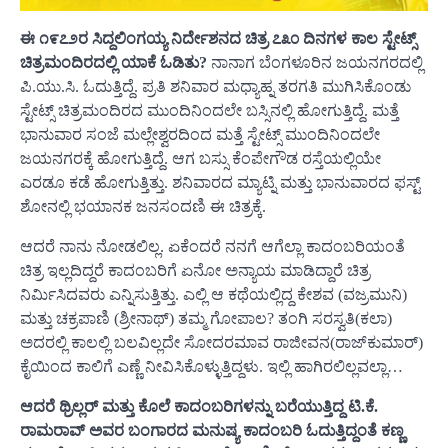
ಈ ೧೯೭೨ರ ಸಿದ್ದಲಿಂಗಯ್ಯ ನಿರ್ದೇಶನದ ಚಿತ್ರ ೭೩೦ ದಿನಗಳ ಕಾಲ ಸ್ಟೇಟ್ಸ್‌
ಚಿತ್ರಮಂದಿರದಲ್ಲಿ ಯಾಕೆ ಓಡಿತು?
ನಾನಾಗ ಬೆಂಗಳೂರಿನ ಜಯನಗರದಲ್ಲಿ
ಪಿ.ಯು.ಸಿ. ಓದುತ್ತಿದ್ದೆ. ಪ್ರತಿ ಶನಿವಾರ ಮಧ್ಯಾಹ್ನ ತರಗತಿ ಮುಗಿಸಿಕೊಂಡು
ಸ್ಟೇಟ್ಸ್‌ ಚಿತ್ರಮಂದಿರದ ಮುಂದಿನಿಂದಲೇ ಬಸ್ಸಿನಲ್ಲಿ ಹೋಗುತ್ತಿದ್ದೆ. ಮತ್ತೆ
ಭಾನುವಾರ ಸಂಜೆ ಮಲ್ಲೇಶ್ವರದಿಂದ ಮತ್ತೆ ಸ್ಟೇಟ್ಸ್‌ ಮುಂದಿನಿಂದಲೇ
ಜಯನಗರಕ್ಕೆ ಹೋಗುತ್ತಿದ್ದೆ. ಆಗ ಬಸ್ಸು ಕೆಂಪೇಗೌಡ ರಸ್ತೆಯಲ್ಲಿಯೇ
ಎರಡೂ ಕಡೆ ಹೋಗುತ್ತಿತ್ತು. ಶನಿವಾರದ ಮ್ಯಾಟ್ನಿ ಮತ್ತು ಭಾನುವಾರದ ಫಸ್ಟ್
ಶೋನಲ್ಲಿ ಭಯಾನಕ ಜನಸಂದಣಿ ಈ ಚಿತ್ರಕ್ಕೆ.
ಆದರೆ ನಾನು ನೋಡಲಿಲ್ಲ. ಏಕೆಂದರೆ ನನಗೆ ಆಗೆಲ್ಲಾ ಕಾದಂಬರಿಯಂತೆ
ಚಿತ್ರ ಇಲ್ಲದಿದ್ದರೆ ಕಾದಂಬರಿಗೆ ಏನೋ ಅನ್ಯಾಯ ಮಾಡಿದ್ದಾರೆ ಚಿತ್ರ
ನಿರ್ಮಿಸಿದವರು ಎನ್ನಿಸುತ್ತಿತ್ತು. ಎಲ್ಲಿ ಆ ಕಥೆಯಲ್ಲಿದ್ದ ಕೇಶವ (ವಜ್ರಮುನಿ)
ಮತ್ತು ಚಕ್ರಪಾಣಿ (ಶ್ರೀನಾಥ್)‌ ತಮ್ಮ ಗೋಪಾಲ? ತಂಗಿ ಸರಸ್ವತಿ(ಕಲಾ)
ಅದರಲ್ಲಿ ಕಾಲಲ್ಲಿ ಬಲವಿಲ್ಲದೇ ಸೋದರಮಾವ ರಾಜೀವನ(ರಾಜ್‌ಕುಮಾರ್)‌
ಕೈಯಿಂದ ಕಾಲಿಗೆ ಎಣ್ಣೆ ನೀವಿಸಿಕೊಳ್ಳುತ್ತಿದ್ದಳು. ಇಲ್ಲಿ ಹಾಗಿರಲಿಲ್ಲವಲ್ಲಾ…
ಆದರೆ ಥ್ರಿಲ್ಲರ್‌ ಮತ್ತು ಕೊಲೆ ಕಾದಂಬರಿಗಳನ್ನು ಬರೆಯುತ್ತಿದ್ದ ಟಿ.ಕೆ.
ರಾಮರಾವ್‌ ಅವರ ಬಂಗಾರದ ಮನುಷ್ಯ ಕಾದಂಬರಿ ಓದುತ್ತಿದ್ದಂತೆ ಕಣ್ಣ