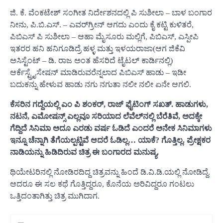
ಜಿ. ಕೆ. ವೆಂಕಟೇಶ್‌ ಸಂಗೀತ ನಿರ್ದೇಶನದಲ್ಲಿ ಪಿ ಸುಶೀಲಾ – ಬಾಳ ಬಂಗಾರ
ನೀನು, ಪಿ.ಬಿ.ಎಸ್.‌ – ಎವರ್‌ಗ್ರೀನ್‌ ಆಗದು ಎಂದು ಕೈ ಕಟ್ಟಿ ಕುಳಿತರೆ,
ಪಿಬಿಎಸ್‌ ಪಿ ಸುಶೀಲಾ – ಆಹಾ ಮೈಸೂರು ಮಲ್ಲಿಗೆ, ಪಿಬಿಎಸ್‌, ಎಸ್ಪೀಪಿ
ಇತರರ ಹನಿ ಹನಿಗೂಡಿದ್ರೆ ಹಳ್ಳ ಮತ್ತು ಇಳಯರಾಜಾ(ಆಗ ಜಿಕೆವಿ
ಅಸಿಸ್ಟೆಂಟ್‌ – ಡಿ. ರಾಜ ಅಂತ ಹೆಸರಿದೆ ಟೈಟಲ್‌ ಕಾರ್ಡಿನಲ್ಲಿ)
ಆರ್ಕೆಸ್ಟ್ರೈಸೇಷನ್‌ ಮಾಡಿರುವರೆನ್ನಲಾದ ಪಿಬಿಎಸ್‌ ಹಾಡು – ಇಡೀ
ಬದುಕನ್ನು ಹೇಳುವ ಹಾಡು ನಗು ನಗುತಾ ನಲೀ ನಲೀ ಏನೇ ಆಗಲಿ.
ಕೆಸರಿನ ಗದ್ದೆಯಲ್ಲಿ ಎಂ ಪಿ ಶಂಕರ್‌, ರಾಜ್‌ ಫೈಟಿಂಗ್‌ ಸಖತ್.‌ ಹಾಡುಗಳು,
ನಟನೆ, ಎಮೋಷನ್ಸ್‌ ಎಲ್ಲವೂ ಸರಿಯಾದ ಲೆವೆಲ್‌ನಲ್ಲಿ ಬೆರೆತಿವೆ, ಅದಕ್ಕೇ
ಗೆದ್ದಿದೆ ಸಿನಿಮಾ ಅದೂ ಎರಡು ವರ್ಷ ಓಡಿದೆ ಎಂದರೆ ಅನೇಕ ಸಿನಿಮಾಗಳು
ಇನ್ನೂ ಚೆನ್ನಾಗಿ ತೆಗೆಯಲ್ಪಟ್ಟಿವೆ ಆದರೆ ಓಡಿಲ್ಲ… ಯಾಕೆ? ಗೊತ್ತಿಲ್ಲ. ಪ್ರೇಕ್ಷಕರ
ನಾಡಿಯನ್ನು ಹಿಡಿದಿರುವ ಚಿತ್ರ ಈ ಬಂಗಾರದ ಮನುಷ್ಯ.
ಥಿಯೇಟರಿನಲ್ಲಿ ನೋಡಿರದಿದ್ದ ಚಿತ್ರವನ್ನು ಹಿಂದೆ ಡಿ.ವಿ.ಡಿ.ಯಲ್ಲಿ ನೋಡಿದ್ದೆ.
ಆದರೂ ಈ ಸಲ ಕಥೆ ಗೊತ್ತಿದ್ದರೂ, ಕೊನೆಯ ಅರಿವಿದ್ದರೂ ಗಂಟಲು
ಒತ್ತಿದಂತಾಗಿತ್ತು ಚಿತ್ರ ಮುಗಿದಾಗ.