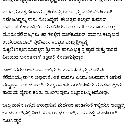
ನಾರದನ ಪಾತ್ರ ಬಂದಾಗ ಪ್ರತಿಯೊಬ್ಬರೂ ಅದನ್ನು ಬಹಳ ಖುಷಿಯಾಗಿ
ನಿರ್ವಹಿಸಿದ್ದನ್ನು ನಾನು ನೋಡಿದ್ದೇನೆ. ಈ ಚಿತ್ರದ ಕಲ್ಯಾಣ್ ಕುಮಾರ್
ಅವರಂತೆಯೇ ಖುಷಿಯಿಂದ ನಟಿಸಿರುವ ಮಹಾಸತಿ ಅನಸೂಯ ಮತ್ತು
ಮೂರೂವರೆ ವಜ್ರಗಳು ಚಿತ್ರಗಳಲ್ಲಿನ ರಾಜ್‍ಕುಮಾರ್, ಪಾರ್ವತಿ ಕಲ್ಯಾಣದ
ಉದಯಕುಮಾರ್, ಶ್ರೀನಿವಾಸ ಕಲ್ಯಾಣ ಮತ್ತು ಶ್ರೀಕೃಷ್ಣ
ರುಕ್ಮಿಣೀಸತ್ಯಭಾಮಾದಲ್ಲಿನ ಶ್ರೀನಾಥ್ ಹಾಗೂ ಭಕ್ತ ಪ್ರಹ್ಲಾದ ಮತ್ತು ನಾರದ
ವಿಜಯದ ಅನಂತನಾಗ್ ತಕ್ಷಣಕ್ಕೆ ನೆನಪಾಗುತ್ತಿದ್ದಾರೆ.
ರಾಜ್‍ರವರದು ಅಮೋಘ ಅಭಿನಯ. ಪಾರ್ವತಿಯನ್ನು ಮೋಹಿಸಿ
ಕರೆದೊಯ್ಯುವಾಗಿನ ಅಭಿಲಾಷೆ, ಆಕೆ ಪಾರ್ವತಿ ಎಂದು ಅರಿವಾದಾಗ ಆಗುವ
ಪಶ್ಚಾತ್ತಾಪ, ಮಂಡೋದರಿಯನ್ನು ಪಾರ್ವತಿ ಎಂದೇ ತಿಳಿದು ಮಾಡುವ ಪ್ರೇಮ,
ತಾಯಿಯ ಬೈಗುಳ ಕಂಡು ದುಃಖಿಸುವುದು ಎಲ್ಲದರಲ್ಲೂ ಅಮೋಘ.
ಬಬ್ರುವಾಹನ ಚಿತ್ರದ ಆರಾಧಿಸುವೆ ಮದನಾರಿ ಹಾಡಿನಂತೆ ಇಲ್ಲಿಯೂ ಅಣ್ಣಾವ್ರು
ಒಂದು ಹಾಡಿನಲ್ಲಿ ವೀಣೆ, ಕೊಳಲು, ಢೋಲಕ್, ಘಟ ಮತ್ತು ಮೋರ್ಸಿಂಗ್
ನುಡಿಸಿದ್ದಾರೆ.