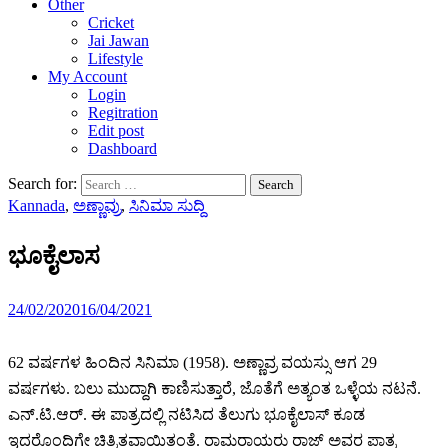
Other
Cricket
Jai Jawan
Lifestyle
My Account
Login
Regitration
Edit post
Dashboard
Search for:
Kannada
,
ಅಣ್ಣಾವ್ರು
,
ಸಿನಿಮಾ ಸುದ್ದಿ
ಭೂಕೈಲಾಸ
24/02/2020
16/04/2021
62 ವರ್ಷಗಳ ಹಿಂದಿನ ಸಿನಿಮಾ (1958). ಅಣ್ಣಾವ್ರ ವಯಸ್ಸು ಆಗ 29
ವರ್ಷಗಳು. ಬಲು ಮುದ್ದಾಗಿ ಕಾಣಿಸುತ್ತಾರೆ, ಜೊತೆಗೆ ಅತ್ಯಂತ ಒಳ್ಳೆಯ ನಟನೆ.
ಎನ್.ಟಿ.ಆರ್. ಈ ಪಾತ್ರದಲ್ಲಿ ನಟಿಸಿದ ತೆಲುಗು ಭೂಕೈಲಾಸ್ ಕೂಡ
ಇದರೊಂದಿಗೇ ಚಿತ್ರಿತವಾಯಿತಂತೆ. ರಾಮರಾಯರು ರಾಜ್ ಅವರ ಪಾತ್ರ