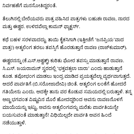
ನಿರ್ವಹಣೆಗೆ ಮನಸೋತಿದ್ದರಂತೆ.
ತೆಲುಗಿನಲ್ಲಿ ಬೇರೆಯವರು ಪಾತ್ರ ವಹಿಸಿದ ಪಾತ್ರಗಳು ಬಹುಶಃ ರಾವಣ, ನಾರದ
ಮತ್ತು ಈಶ್ವರ. ಉಳಿದವೆಲ್ಲಾ ಕಾಮನ್ ಫ್ಯಾಕ್ಟರ್ಸ್.
ಕಥೆ ಬಹಳ ಸರಳವಾದದ್ದು. ತಾಯಿ ಕೈಕಸಿಗಾಗಿ (ಇತ್ತೀಚೆಗೆ ‘ಜನಪ್ರಿಯ’ವಾದ
ಪಾತ್ರ!) ಆತ್ಮಲಿಂಗ ತರಲು ತಪಸ್ಸಿಗೆ ಹೊರಡುತ್ತಾನೆ ರಾವಣ (ರಾಜ್‍ಕುಮಾರ್).
ಈಶ್ವರನನ್ನು (ಕೆ.ಎಸ್.ಅಶ್ವತ್ಥ್) ಕುರಿತು ಘೋರ ತಪಸ್ಸು ಮಾಡುತ್ತಾನೆ ರಾವಣ.
ಸಿ.ಎಸ್. ಜಯರಾಮನ್ ಸ್ವರದಲ್ಲಿ ‘ಭಕ್ತವತ್ಸಲಾ ಬಾರಾ’ ಎಂದು ಹಾಡುತ್ತಾನೆ
ಕೂಡ. ತಪೋಭಂಗ ಮಾಡಲು ಇಂದ್ರ ಮಾಡಿದ ಪ್ರಯತ್ನವೆಲ್ಲಾ ವ್ಯರ್ಥವಾಗುತ್ತದೆ.
ಆದರೆ ಪಾರ್ವತಿಗೆ (ಬಿ.ಸರೋಜಾದೇವಿ) ಚಿಂತೆ. ಆತ್ಮಲಿಂಗ ಲಂಕೆಗೆ ಹೋದರೆ
ಗತಿಯೇನು ಎಂದು. ಅದಕ್ಕೇ ತಾನು ವರ ಕೊಡುವ ಸಮಯದಲ್ಲಿ ಬರುತ್ತಾಳೆ. ತನ್ನ
ಅಣ್ಣ ಭಗವಂತ ವಿಷ್ಣುವಿನ ಮೊರೆ ಹೋದದ್ದರಿಂದ ಅವನು ರಾವಣನೊಳಗೆ
ಮಾಯೆಯನ್ನು ಇಟ್ಟು, ಅವನು ಆತ್ಮಲಿಂಗವನ್ನು ಮರೆತು ಪಾರ್ವತಿಯನ್ನೇ
ಬಯಸುವಂತೆ ಮಾಡುತ್ತಾನೆ! ವಿಧಿಯಿಲ್ಲದೇ ಪಾರ್ವತಿ ಅವನ ಹಿಂದೆ
ನಡೆಯುತ್ತಾಳೆ.