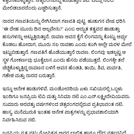
ಕತ್ತರಿಸಿಕೊಳ್ಳುತ್ತಾನೆ. ಆತ್ಮಲಿಂಗವನ್ನು ಕೊಡುತ್ತಾನೆ ಶಿವ. ಎಲ್ಲೂ ನೆಲದ
ಮೇಲಿಡಬಾರದೆಂದು ಎಚ್ಚರಿಸುತ್ತಾನೆ.
ನಾರದ ಗಣಪತಿಯನ್ನು ರೇಗಿಸಿದಾಗ ಗಣಪತಿ ಪುಟ್ಟ ಹುಡುಗನ ವೇಷ ಧರಿಸಿ
‘ಈ ದೇಹ ಮೂರು ದಿನ ಅಲ್ಲವೇನು?’ ಎಂಬ ಅದ್ಭುತ ತತ್ವಪದ ಹಾಡುತ್ತಾ
ಹಸುಗಳನ್ನು ಅಟ್ಟುತ್ತಿರುತ್ತಾನೆ. ರಾವಣ ಅವನ ಕೈಗೆ ಲಿಂಗವನ್ನು ಕೊಟ್ಟು ಅರ್ಘ್ಯ
ಕೊಡಲು ಹೋದಾಗ, ಮೂರು ಸಲ ರಾವಣಾ ಎಂದು ಕೂಗಿ ಅಲ್ಲೇ ಮರಳ ಮೇಲೆ
ಇಟ್ಟುಬಿಡುತ್ತಾನೆ. ಗಣಪತಿಗೆ ಹೊಡೆಯುತ್ತಾನೆ ರಾವಣ. ಲಿಂಗವು ಇಡಲ್ಪಟ್ಟ ಆ
ಸ್ಥಳ ಗೋಕರ್ಣವು ಭೂಕೈಲಾಸ ಎಂದು ಹೆಸರು ಪಡೆಯುತ್ತದೆ. ಲಿಂಗಕ್ಕೇ ತಲೆ
ಚೆಚ್ಚಿಕೊಳ್ಳುತ್ತಿದ್ದ ರಾವಣನ ಬಳಿಗೆ ಅವನ ಹೆಂಡತಿ, ತಾಯಿ, ಶಿವ, ಪಾರ್ವತಿ,
ಗಣೇಶ ಮತ್ತು ನಾರದ ಬರುತ್ತಾರೆ.
ಇನ್ನೂ ಅನೇಕ ಹಾಡುಗಳಿವೆ. ಮಂಡೋದರಿಯ ಏಳು ಸಖಿಯರಲ್ಲಿ ಒಬ್ಬಳು
ಇಂದಿಗೂ ಜನಪ್ರಿಯ ಟಿವಿ ಮತ್ತು ಸಿನಿಮಾ ನಟಿ ಎಂ.ಎನ್.ಲಕ್ಷ್ಮೀದೇವಿಯವರು.
ಸುಮಾರು ಅರವತ್ತು ವರ್ಷಗಳಿಂದ ಚಿತ್ರರಂಗದಲ್ಲಿರುವ ಪ್ರತಿಭಾವಂತ ನಟಿ.
ಹಾಸ್ಯ, ಮನೆಮುರುಕಿ ಇಂತಹ ಅನೇಕ ಪಾತ್ರಗಳನ್ನು ಪ್ರಭಾವಶಾಲಿಯಾಗಿ
ನಿರ್ವಹಿಸಿರುವ ನಟಿ.
ಜನಪ್ರಿಯ ನೃತ್ಯ ಪಟು ಗೋಪಿಕೃಷ್ಣ ಅವರ ಲಾಲಿತ್ಯ ಹಾಗೂ ರೌದ್ರ ನರ್ತನವಿದೆ.