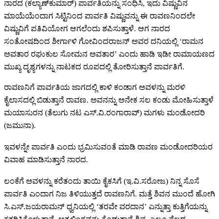
ನಾರದ (ಕಲ್ಯಾಣ್‍ಕುಮಾರ್) ಪಾರ್ವತಿಯನ್ನು ಸಂಧಿಸಿ, ಇದು ವಿಷ್ಣುವಿನ
ಮಾಯೆಯೆಂದಾಗ ಸಿಟ್ಟಿನಿಂದ ಪಾರ್ವತಿ ವಿಷ್ಣುವನ್ನು ಈ ರಾವಣನಿಂದಲೇ
ವಿಷ್ಣುವಿಗೆ ಪತಿವಿಯೋಗ ಆಗಲೆಂದು ಶಪಿಸುತ್ತಾಳೆ. ಆಗ ನಾರದ
ಸಂತೋಷದಿಂದ ಶೀರ್ಗಾಳಿ ಗೋವಿಂದರಾಜನ್ ಅವರ ದನಿಯಲ್ಲಿ ‘ರಾಮನ
ಅವತಾರ ರಘುಕುಲ ಸೋಮನ ಅವತಾರ’ ಎಂದು ಹಾಡಿ ಇಡೀ ರಾಮಾಯಣದ
ಮುಖ್ಯ ದೃಶ್ಯಗಳನ್ನು ನಾಟಕದ ರೂಪದಲ್ಲಿ ತೋರಿಸುತ್ತಾನೆ ಪಾರ್ವತಿಗೆ.
ರಾವಣನಿಗೆ ಪಾರ್ವತಿಯ ಜಾಗದಲ್ಲಿ ಕಾಳಿ ಕಂಡಾಗ ಅವಳನ್ನು ಮರಳಿ
ಕೈಲಾಸದಲ್ಲಿ ಬಿಡುತ್ತಾನೆ ರಾವಣ. ಅವನನ್ನು ಅನೇಕ ಸಲ ಕಂಡು ಮೋಹಿಸುತ್ತಾಳೆ
ಮಯಾಸುರನ (ತೆಲುಗು ನಟ ಎಸ್.ವಿ.ರಂಗಾರಾವ್) ಮಗಳು ಮಂಡೋದರಿ
(ಜಮುನಾ).
ಇವಳನ್ನೇ ಪಾರ್ವತಿ ಎಂದು ಭ್ರಮಿಸುವಂತೆ ಮಾಡಿ ರಾವಣ ಮಂಡೋದರಿಯರ
ವಿವಾಹ ಮಾಡಿಸುತ್ತಾನೆ ನಾರದ.
ಲಂಕೆಗೆ ಅವಳನ್ನು ಕರೆತಂದು ತಾಯಿ ಕೈಕಸಿಗೆ (ಇ.ವಿ.ಸರೋಜ) ನಿನ್ನ ಸೊಸೆ
ಪಾರ್ವತಿ ಎಂದಾಗ ನಿಜ ತಿಳಿಯುತ್ತದೆ ರಾವಣನಿಗೆ. ಮತ್ತೆ ಶಿವನ ಮುಂದೆ ಹೋಗಿ
ಸಿ.ಎಸ್.ಜಯರಾಮನ್ ಧ್ವನಿಯಲ್ಲಿ ‘ತರವೇ ವರದಾನ’ ಎನ್ನುತ್ತಾ ಕುತ್ತಿಗೆಯನ್ನು