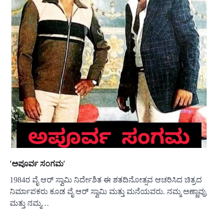
‘ಅಪೂರ್ವ ಸಂಗಮ’
1984ರ ವೈ ಆರ್ ಸ್ವಾಮಿ ನಿರ್ದೇಶಿತ ಈ ಶತದಿನೋತ್ಸವ ಆಚರಿಸಿದ ಚಿತ್ರದ
ನಿರ್ಮಾಪಕರು ಕೂಡ ವೈ ಆರ್ ಸ್ವಾಮಿ ಮತ್ತು ಮನೆಯವರು. ನಮ್ಮ ಅಣ್ಣಾವ್ರು
ಮತ್ತು ನಮ್ಮ…