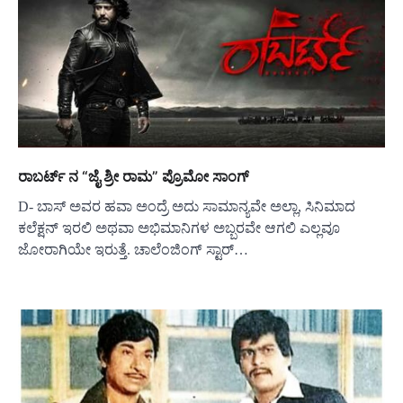
ರಾಬರ್ಟ್ ನ “ಜೈ ಶ್ರೀ ರಾಮ” ಪ್ರೊಮೋ ಸಾಂಗ್
D- ಬಾಸ್ ಅವರ ಹವಾ ಅಂದ್ರೆ ಅದು ಸಾಮಾನ್ಯವೇ ಅಲ್ಲಾ, ಸಿನಿಮಾದ
ಕಲೆಕ್ಷನ್ ಇರಲಿ ಅಥವಾ ಅಭಿಮಾನಿಗಳ ಅಬ್ಬರವೇ ಆಗಲಿ ಎಲ್ಲವೂ
ಜೋರಾಗಿಯೇ ಇರುತ್ತೆ. ಚಾಲೆಂಜಿಂಗ್ ಸ್ಟಾರ್…