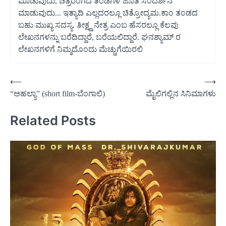
ಮಾಡುವುದು, ಚಿತ್ರರಂಗದ ತಂಡಗಳ ಜೊತೆ ಸಂದರ್ಶನ
ಮಾಡುವುದು... ಇತ್ಯಾದಿ ಎಲ್ಲದರಲ್ಲೂ ಚಿತ್ರೋದ್ಯಮ.ಕಾಂ ತಂಡದ
ಬಹು ಮುಖ್ಯ ಸದಸ್ಯ. ತೀಕ್ಷ್ಣ ನೇತ್ರ ಎಂಬ ಹೆಸರಲ್ಲೂ ಕೆಲವು
ಲೇಖನಗಳನ್ನು ಬರೆದಿದ್ದಾರೆ, ಬರೆಯಲಿದ್ದಾರೆ. ಘನಶ್ಯಾಮ್ ರ
ಲೇಖನಗಳಿಗೆ ನಿಮ್ಮದೊಂದು ಮೆಚ್ಚುಗೆಯಿರಲಿ
Post
⟵
⟶
“ಅಹಲ್ಯಾ” (short film-ಬೆಂಗಾಲಿ)
ಮೈಲಿಗಲ್ಲಿನ ಸಿನಿಮಾಗಳು
navigation
Related Posts