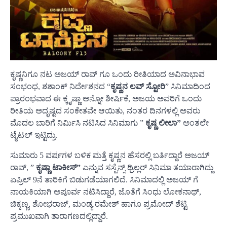
ಕೃಷ್ಣನಿಗೂ ನಟ ಅಜಯ್ ರಾವ್ ಗೂ ಒಂದು ರೀತಿಯಾದ ಅವಿನಾಭಾವ
ಸಂಭಂಧ, ಶಶಾಂಕ್ ನಿರ್ದೇಶನದ “
ಕೃಷ್ಣನ ಲವ್ ಸ್ಟೋರಿ
” ಸಿನಿಮಾದಿಂದ
ಪ್ರಾರಂಭವಾದ ಈ ಕ್ಕೃಷ್ಣಾ ಅನ್ನೋ ಶೀರ್ಷಿಕೆ, ಅಜಯ ಅವರಿಗೆ ಒಂದು
ರೀತಿಯ ಅದೃಷ್ಟದ ಸಂಕೇತವೇ ಆಯಿತು, ನಂತರ ದಿನಗಳಲ್ಲಿ ಅವರು
ಮೊದಲ ಬಾರಿಗೆ ನಿರ್ಮಿಸಿ ನಟಿಸಿದ ಸಿನಿಮಾಗು ”
ಕೃಷ್ಣ ಲೀಲಾ”
ಅಂತಲೇ
ಟೈಟಲ್ ಇಟ್ಟಿದ್ರು.
ಸುಮಾರು 5 ವರ್ಷಗಳ ಬಳಿಕ ಮತ್ತೆ ಕೃಷ್ಣನ ಹೆಸರಲ್ಲಿ ಬರ್ತಿದ್ದಾರೆ ಅಜಯ್
ರಾವ್, ”
ಕೃಷ್ಣಾ ಟಾಕೀಸ್”
ಎನ್ನುವ ಸಸ್ಪೆನ್ಸ್ ಥ್ರಿಲ್ಲರ್ ಸಿನಿಮಾ ತಯಾರಾಗಿದ್ದು
ಏಪ್ರಿಲ್ 9ನೆ ತಾರಿಕಿಗೆ ಬಿಡುಗಡೆಯಾಗಲಿದೆ. ಸಿನಿಮಾದಲ್ಲಿ ಅಜಯ್ ಗೆ
ನಾಯಕಿಯಾಗಿ ಅಪೂರ್ವ ನಟಿಸಿದ್ದಾರೆ, ಜೊತೆಗೆ ಸಿಂಧು ಲೋಕನಾಥ್,
ಚಿಕ್ಕಣ್ಣ, ಶೋಭರಾಜ್, ಮಂಡ್ಯ ರಮೇಶ್ ಹಾಗೂ ಪ್ರಮೋದ್ ಶೆಟ್ಟಿ
ಪ್ರಮುಖವಾಗಿ ತಾರಾಗಣದಲ್ಲಿದ್ದಾರೆ.