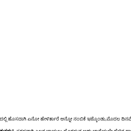
ಿನಿಮಾದಲ್ಲಿ ಹೊಸದಾಗಿ ಏನೋ ಹೇಳಿರ್ತಾರೆ ಅನ್ನೋ ನಂಬಿಕೆ ಇಟ್ಕೊಂಡು,ಮೊದಲ ದ