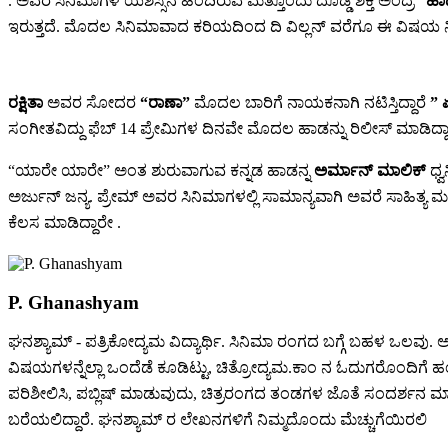
. ಅವರ ಸಿನಿಮಾಗಳ ಯಶಸ್ಸಿನ ಹಿಂದಿರುವ ಮತ್ತೊಂದು ದೊಡ್ಡ ಶಕ್ತಿ ಅಂದ್ರೆ
“ಹಾ
ಇರುತ್ತದೆ. ಮೊದಲ ಸಿನಿಮಾವಾದ ಕರಿಯದಿಂದ ದಿ ವಿಲ್ಲನ್ ವರೆಗೂ ಈ ವಿಷಯ 
ರಕ್ಷಿತಾ
ಅವರ ಸೋದರ
“ರಾಣಾ”
ಮೊದಲ ಬಾರಿಗೆ ನಾಯಕನಾಗಿ ನಟಿಸ್ತಿದ್ದಾರೆ
” 
ಸಂಗೀತವಿದ್ದು ಫೆಬ್ 14 ಪ್ರೇಮಿಗಳ ದಿನವೇ ಮೊದಲ ಹಾಡನ್ನು ರಿಲೀಸ್ ಮಾಡಿದ್ದಾ
“ಯಾರೇ ಯಾರೇ” ಅಂತ ಶುರುವಾಗುವ ಕನ್ನಡ ಹಾಡನ್ನ
ಅರ್ಮಾನ್ ಮಾಲಿಕ್
ಧ್ವ
ಅರ್ಜುನ್ ಜನ್ಯ. ಪ್ರೇಮ್ ಅವರ ಸಿನಿಮಾಗಳಲ್ಲಿ ಸಾಮಾನ್ಯವಾಗಿ ಅವರೆ ಸಾಹಿತ್
ಕೆಲಸ ಮಾಡಿದ್ದಾರೇ .
P. Ghanashyam
ಘನಶ್ಯಾಮ್ - ಪತ್ರಿಕೋದ್ಯಮ ವಿದ್ಯಾರ್ಥಿ. ಸಿನಿಮಾ ರಂಗದ ಬಗ್ಗೆ ಬಹಳ ಒಲವು. ಅದರ
ವಿಷಯಗಳನ್ನೆಲ್ಲಾ ಒಂದೆಡೆ ಕೂಡಿಟ್ಟು, ಚಿತ್ರೋದ್ಯಮ.ಕಾಂ ನ ಓದುಗರೊಂದಿಗೆ 
ಪರಿಶೀಲಿಸಿ, ಪಬ್ಲಿಷ್ ಮಾಡುವುದು, ಚಿತ್ರರಂಗದ ತಂಡಗಳ ಜೊತೆ ಸಂದರ್ಶನ ಮಾಡುವ
ಬರೆಯಲಿದ್ದಾರೆ. ಘನಶ್ಯಾಮ್ ರ ಲೇಖನಗಳಿಗೆ ನಿಮ್ಮದೊಂದು ಮೆಚ್ಚುಗೆಯಿರಲಿ