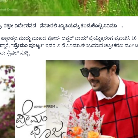
ತ್ನಜ ನಿರ್ದೇಶನದ ನೆನಪಿರಲಿ ಖ್ಯಾತಿಯನ್ನು ತಂದುಕೊಟ್ಟ ಸಿನಿಮಾ ..
್ಯಾಂಡ್ಸಂ,ಮುದ್ದು ಮುಖದ ಪೋರ- ಲವ್ವರ್ ಬಾಯ್ ಪ್ರೇಮ್ಚಿತ್ರರಂಗ ಪ್ರವೇಶಿಸಿ 16
ದಾರೆ, “
ಪ್ರೇಮಂ ಪೂಜ್ಯ0
” ಇವರ 25ನೆ ಸಿನಿಮಾ.ಈಸಿನಿಮಾದ ಚಿತ್ರೀಕರಣ ಮುಗಿದಿದ
 ಸ್ಪೆಷಲ್ ಸುದ್ದಿ.