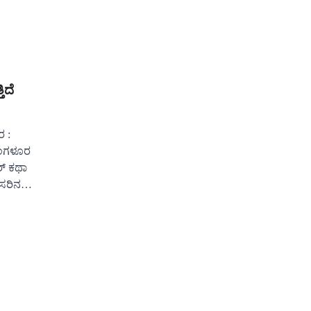
ಿದೆ
ರ :
 ಬೆಂಗಳೂರ
ರ್ ಕಥಾ
ೆಸರಿನ…