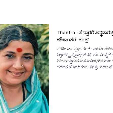
Thantra : ಸೆನ್ಸಾರಗೆ ಸಿದ್ಧವಾಗುತ್ತ
ಶಶಿಕಾಂತರ ‘ತಂತ್ರ’
ವರದಿ: ಡಾ. ಪ್ರಭು ಗಂಜಿಹಾಳ ಬೆಂಗಳೂ
ಸಿಲ್ವರ್‌ಸ್ಕೈ ಪ್ರೊಡಕ್ಷನ್ ಸಿನಿಮಾ ಸಂಸ್ಥೆ
ನಿರ್ಮಿಸುತ್ತಿರುವ ಕುತೂಹಲಭರಿತ ಹಾರ
ಹಂದರ ಹೊಂದಿರುವ ‘ತಂತ್ರ’ ಎಂಬ ಹ