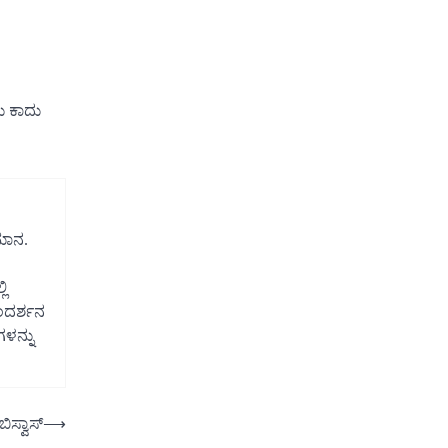
ದು ಕಾದು
ಿಮಾನ.
ಿ
ಂದರ್ಶನ
ಳನ್ನು
ಿಸ್ವಾಸ್
⟶