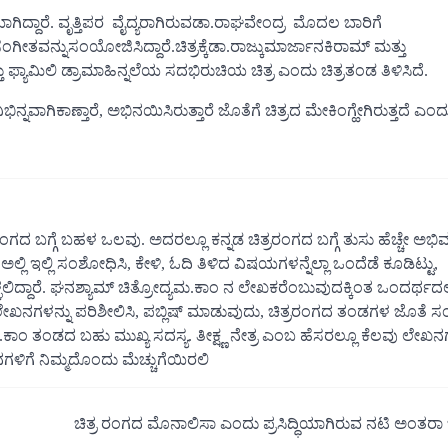
ದ್ದಾರೆ. ವೃತ್ತಿಪರ ವೈದ್ಯರಾಗಿರುವಡಾ.ರಾಘವೇಂದ್ರ ಮೊದಲ ಬಾರಿಗೆ
ೀತವನ್ನುಸಂಯೋಜಿಸಿದ್ದಾರೆ.ಚಿತ್ರಕ್ಕೆಡಾ.ರಾಜ್ಕುಮಾರ್ಜಾನಕಿರಾಮ್ ಮತ್ತು
ು ಫ್ಯಾಮಿಲಿ ಡ್ರಾಮಾಹಿನ್ನಲೆಯ ಸದಭಿರುಚಿಯ ಚಿತ್ರ ಎಂದು ಚಿತ್ರತಂಡ ತಿಳಿಸಿದೆ.
ಭಿನ್ನವಾಗಿಕಾಣ್ತಾರೆ, ಅಭಿನಯಿಸಿರುತ್ತಾರೆ ಜೊತೆಗೆ ಚಿತ್ರದ ಮೇಕಿಂಗ್ಹೇಗಿರುತ್ತದೆ ಎಂ
 ರಂಗದ ಬಗ್ಗೆ ಬಹಳ ಒಲವು. ಅದರಲ್ಲೂ ಕನ್ನಡ ಚಿತ್ರರಂಗದ ಬಗ್ಗೆ ತುಸು ಹೆಚ್ಚೇ ಅಭ
ಲ್ಲಿ ಇಲ್ಲಿ ಸಂಶೋಧಿಸಿ, ಕೇಳಿ, ಓದಿ ತಿಳಿದ ವಿಷಯಗಳನ್ನೆಲ್ಲಾ ಒಂದೆಡೆ ಕೂಡಿಟ್ಟು,
ಿದ್ದಾರೆ. ಘನಶ್ಯಾಮ್ ಚಿತ್ರೋದ್ಯಮ.ಕಾಂ ನ ಲೇಖಕರೆಂಬುವುದಕ್ಕಿಂತ ಒಂದರ್ಥದಲ್ಲ
ಖನಗಳನ್ನು ಪರಿಶೀಲಿಸಿ, ಪಬ್ಲಿಷ್ ಮಾಡುವುದು, ಚಿತ್ರರಂಗದ ತಂಡಗಳ ಜೊತೆ ಸ
ಮ.ಕಾಂ ತಂಡದ ಬಹು ಮುಖ್ಯ ಸದಸ್ಯ. ತೀಕ್ಷ್ಣ ನೇತ್ರ ಎಂಬ ಹೆಸರಲ್ಲೂ ಕೆಲವು ಲೇಖನಗ
ನಗಳಿಗೆ ನಿಮ್ಮದೊಂದು ಮೆಚ್ಚುಗೆಯಿರಲಿ
ಚಿತ್ರ ರಂಗದ ಮೊನಾಲಿಸಾ ಎಂದು ಪ್ರಸಿದ್ಧಿಯಾಗಿರುವ ನಟಿ ಅಂತರಾ ಬ