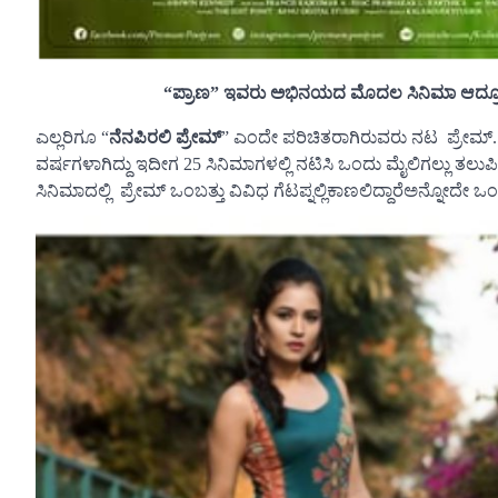
“ಪ್ರಾಣ” ಇವರು ಅಭಿನಯದ ಮೊದಲ ಸಿನಿಮಾ ಆದ್ರೂ, ರ
ಎಲ್ಲರಿಗೂ “
ನೆನಪಿರಲಿ ಪ್ರೇಮ್
” ಎಂದೇ ಪರಿಚಿತರಾಗಿರುವರು ನಟ ಪ್ರೇಮ್. ಹ
ವರ್ಷಗಳಾಗಿದ್ದು ಇದೀಗ 25 ಸಿನಿಮಾಗಳಲ್ಲಿ ನಟಿಸಿ ಒಂದು ಮೈಲಿಗಲ್ಲು ತಲುಪಿದ್
ಸಿನಿಮಾದಲ್ಲಿ ಪ್ರೇಮ್ ಒಂಬತ್ತು ವಿವಿಧ ಗೆಟಪ್ನಲ್ಲಿಕಾಣಲಿದ್ದಾರೆಅನ್ನೋದೇ ಒಂದು