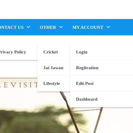
ONTACT US
OTHER
MY ACCOUNT
rivacy Policy
Cricket
Login
Jai Jawan
Regitration
Lifestyle
Edit Post
Dashboard