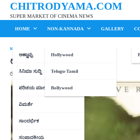
CHITRODYAMA.COM
Skip
to
SUPER MARKET OF CINEMA NEWS
content
HOME
NON-KANNADA
GALLERY
C
KANNADA
ಅಣ್ಣಾವ್ರು
Hollywood
P
ಲವ್ಲಿ ಸ್ಟಾರ್ಪ್ರೇಮ್@25!
ಸಿನಿಮಾ ಸುದ್ದಿ
Telugu-Tamil
11/05/2020
ಪರಿಚಯ ಮಾಲಿಕೆ
Bollywood
ವಿಮರ್ಶೆ
ಸಾಂದರ್ಭಿಕ
ಸಂಪಾದಕೀಯ