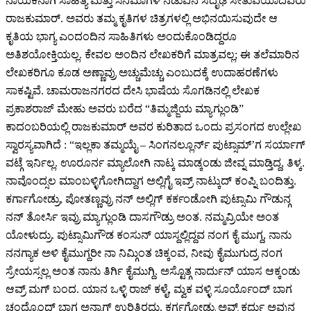
ನಾಯಕನಾಗಿ ಸಾಹಿತ್ಯ ಮತ್ತು ಸಿನಿಮಾಗಳ ನಡುವಿನ ಸದೃಢ ಸೇತುವೆಯಾದವರು
ರಾಜಕುಮಾರ್. ಅವರು ತಮ್ಮ ಕೃತಿಗಳ ಚಿತ್ರಗಳಲ್ಲಿ ಅಭಿನಯಿಸುವುದೇ ಆ
ಕೃತಿಯ ಭಾಗ್ಯ ಎಂದಂದಿನ ಸಾಹಿತಿಗಳು ಅಂದುಕೊಂಡಿದ್ದರೂ
ಅತಿಶಯೋಕ್ತಿಯಲ್ಲ. ಕೇವಲ ಅಂದಿನ ಲೇಖಕರಿಗೆ ಮಾತ್ರವಲ್ಲ; ಈ ತಲೆಮಾರಿನ
ಲೇಖಕರಿಗೂ ಕೂಡ ಅಣ್ಣಾವ್ರು ಅಚ್ಚುಮೆಚ್ಚು ಎಂಬುದಕ್ಕೆ ಉದಾಹರಣೆಗಳು
ಸಾಕಷ್ಟಿವೆ. ಚಾಮರಾಜನಗರದ ದೇಸಿ ಭಾಷೆಯ ಸೊಗಡಿನಲ್ಲಿ ಲೇಖಕ
ಪ್ರಕಾಶರಾಜ್ ಮೇಹು ಅವರು ಬರೆದ “ತಿಮ್ಮಜ್ಜಿಯ ಮ್ಯಾಗ್ಲುಂಡಿ”
ಕಾದಂಬರಿಯಲ್ಲಿ ರಾಜಕುಮಾರ್ ಅವರ ಕುರಿತಾದ ಒಂದು ಪ್ರಸಂಗದ ಉಲ್ಲೇಖ
ಸ್ವಾರಸ್ಯವಾಗಿದೆ : “ಇಲ್ಲಕಾ ತಮ್ಮಯೈ – ಸಿಂಗನಲ್ಲೂರ್ನ್ ಪುಟ್ಸಾಮ್’ಗ ಸರ್ಯಾಗ್
ವಟ್ಗೆ ಇರ್ನಿಲ್ಲ. ಊರೂರ್ನ ಮ್ಯಾಲೋಗಿ ನಾಟ್ಕ ಮಾಡ್ಕಂಡು ಜೀವ್ನ ಮಾಡ್ತಿದ್ದ, ತಿಳ್ಕ.
ನಾವೊಂದ್ಸಲ ಮಾಂಬಳ್ಳಿಗೋಗಿದ್ದಾಗ ಅಲ್ಲಿಗೈ ಇವ್ರ್ ನಾಟ್ಕುದ್ ಕಂಪ್ನಿ ಬಂದಿತ್ತು.
ಕರ್ಗಾಗೋಡ್ರು, ಪೋತಣ್ಣವ್ರು ನನ್ ಅಲ್ಲಿಗ್ ಕರ್ಕಂಡೋಗಿ ಪುಟ್ಸಾಮಿ ಗೌಡುನ್ಗ
ನನ್ ತೋರ್ಸಿ ಇವ್ರು ಮ್ಯಾಗ್ಲುಂಡಿ ದಾಸಗೌಡ್ರು ಅಂತ. ನಮ್ಮವ್ರಿಯೇ ಅಂತ
ಯೋಳುದ್ರು. ಪುಟ್ಸಾಮಿಗೌಡ ಕಂಸುನ್ ಯಾಸ್ದಲ್ಲಿದ್ದವ ನಂಗ ಕೈ ಮುಗ್ದ, ನಾನು
ನನಗ್ಯಾಕ ಅಳಿ ಕೈಮುಗ್ದರೀ ನಾ ನಿಮ್ಗಿಂತ ಚಿಕ್ಕಂವ, ನೀವು ಕೈಮುಗುದ್ರ ನಂಗ
ಸ್ರೇಯಸ್ಸಲ್ಲ ಅಂತ ನಾನು ತಿರ್ಗಿ ಕೈಮುಗ್ದಿ. ಅಸ್ಟೊತ್ಗ ನಾರ್ದುನ್ ಯಾಸ ಆಕ್ಕಂಡು
ಆವ್ರ್ ಮಗ್ ಬಂದ. ಯಾನ ಒಳ್ಳಿ ರಾಜ್ ಕಳೈ, ಮ್ವಕ ವಳ್ಳಿ ಸೂರ್ಯೊಂದ್ ಬಾಗ
ಚಂದ್ರೊಂದ್ ಬಾಗ ಅನ್ನಾಗ್ ಉರಿತಿರದು. ಕರ್ಗಗೋಡ್ರು ಅವ್ನ್ ಕರ್ದು ಅವುನ್ಗ