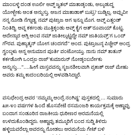
ಮಾಂಬಳ್ಳಿ ದಂಡ ಊರ್ಲಿ ಅವ್ನ್ ಜ್ವತಲ್ ಮಾತಾಡ್ಕಂಡು, ಆಲ್ಕುಡುದ್ದ
ಯೋಳ್ಬೇಕು ಅಂತ ಅನ್ನುಸ್ತು. ಆಜನ ಮಾತಾಡಾಕ್ ಬುಟ್ರ? ಬುಡ್ನಿಲ್ಲ. ಅವ್ನುವೀ
ನನ್ನ ನೋಡಿ ನೆಗ್ನಾಡ್ದ. ನಮ್ ಪುಟ್ರಾಜ ಆಗ ಇನ್ನೂ ಮೊಗ. ಅವ್ನ್ ಎತ್ಗಂಡ್
ನಿಂತಿದ್ದಿ. ಅವ್ನ ಕರ್ಕಂಡು ಮುತ್ತಿಕ್ಕಂಡು ಅವ್ನ್ ಕೈಗ ಅತ್’ರೂಪಾಯ್ ಕೊಟ್ಟ.
ಅದೇನ್ಯಾರ ಆಗ್ಲಿ ಅಂವ ನಮ್ ಜಾತೀಲ್ಲುಟ್ಟದ್ದೇ ನಮ್ ಜಾತಿಯವ್ರ್’ಗ ಒಂದ್
ಗೌರವ. ಪುಣ್ಯಾತ್ಮನ್ ಯೋಗ ಚಂದಗದೆ” ಅಂದ. ಪುಟ್ರಾಜುನ್ಗ ಪಿಚ್ಚೇರ್ ಅಂದ್ರ
ಗ್ವಂಬ್ಗಳು ಅನ್ನ ಅನುಮಾನ ಪೂರ್ತಿ ವಂಟೋಯ್ತು. ನಾನು ನಮ್ ತಾತುನ್
ಕರ್ಕಡೋಗಿ ಒಂದ್ಸಲ ರಾಜ್’ಕುಮಾರುನ್ ನೋಡ್ಕಂಬರ್ಬೇಕು
ಅನ್ನುಸ್ತು…”….ಹೀಗೆ ವಾಸ್ತವವನ್ನು ಸೃಜನಶೀಲವಾಗಿ ಪ್ರಕಾಶ್ ರಾಜ್ ಮೇಹು
ಅವರು ತಮ್ಮ ಕಾದಂಬರಿಯಲ್ಲಿ ಅಳವಡಿಸಿದ್ದಾರೆ.
ವಸುಧೇಂದ್ರ ಅವರ ‘ನಮ್ಮಮ್ಮ ಅಂದ್ರೆ ನಂಗಿಷ್ಟ’ ಪುಸ್ತಕದಲ್ಲಿ … ಸುಮಾರು
೩೫-೪೦ ವರ್ಷಗಳ ಹಿಂದೆ ಹೊಸಪೇಟೆ ರಸಮಂಜರಿ ಕಾರ್ಯಕ್ರಮಕ್ಕೆ ಅಣ್ಣಾವ್ರು
ಬಂದಾಗ ಸಂಡೂರಿನ ರಾಜಕೀಯ ಧುರೀಣರ ಅರಮನೆಯಲ್ಲಿ
ಉಳಿದುಕೊಂಡಿದ್ದರು. ಅಣ್ಣಾವ್ರು ತಮ್ಮೂರಿಗೆ ಬಂದ ಸುದ್ದಿ ತಿಳಿದು
ಹಳ್ಳಿಯವರೆಲ್ಲಾ ಅವರನ್ನು ನೋಡಲು ಅರಮನೆಯ ಗೇಟ್ ಬಳಿ