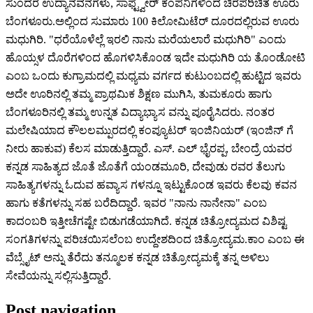
ಸುಂದರ ಉದ್ಯಾನವನಗಳು, ಸಾಫ್ಟ್ವೇರ್ ಕಂಪನಿಗಳಿಂದ ಚಿರಪರಿಚಿತ ಊರು
ಬೆಂಗಳೂರು.ಅಲ್ಲಿಂದ ಸುಮಾರು 100 ಕಿಲೋಮಿಟೆರ್ ದೂರದಲ್ಲಿರುವ ಊರು
ಮಧುಗಿರಿ. "ಧರೆಯೊಳೆಲ್ಲೆ ಇರಲಿ ನಾನು ಮರೆಯಲಾರೆ ಮಧುಗಿರಿ" ಎಂದು
ಹೊಯ್ಸಳ ದೊರೆಗಳಿಂದ ಹೊಗಳಿಸಿಕೊಂಡ ಇದೇ ಮಧುಗಿರಿ ಯ ತೊಂಡೋಟಿ
ಎಂಬ ಒಂದು ಕುಗ್ರಾಮದಲ್ಲಿ ಮಧ್ಯಮ ವರ್ಗದ ಕುಟುಂಬದಲ್ಲಿ ಹುಟ್ಟಿದ ಇವರು
ಅದೇ ಊರಿನಲ್ಲಿ ತಮ್ಮ ಪ್ರಾಥಮಿಕ ಶಿಕ್ಷಣ ಮುಗಿಸಿ, ತುಮಕೂರು ಹಾಗು
ಬೆಂಗಳೂರಿನಲ್ಲಿ ತಮ್ಮ ಉನ್ನತ ವಿದ್ಯಾಭ್ಯಾಸ ವನ್ನು ಪೂರೈಸಿದರು. ನಂತರ
ಮಲೇಷಿಯಾದ ಕೌಲಲಮ್ಪುರದಲ್ಲಿ ಕಂಪ್ಯೂಟರ್ ಇಂಜಿನಿಯರ್ (ಇಂಜಿನ್ ಗೆ
ನೀರು ಹಾಕುವ) ಕೆಲಸ ಮಾಡುತ್ತಿದ್ದಾರೆ. ಎಸ್. ಎಲ್ ಭೈರಪ್ಪ, ಬೇಂದ್ರೆ ಯವರ
ಕನ್ನಡ ಸಾಹಿತ್ಯದ ಜೊತೆ ಜೊತೆಗೆ ಯಂಡಮೂರಿ, ದೇವುಡು ರವರ ತೆಲುಗು
ಸಾಹಿತ್ಯಗಳನ್ನು ಓದುವ ಹವ್ಯಾಸ ಗಳನ್ನೂ ಇಟ್ಟುಕೊಂಡ ಇವರು ಕೆಲವು ಕವನ
ಹಾಗು ಕತೆಗಳನ್ನು ಸಹ ಬರೆದಿದ್ದಾರೆ. ಇವರ "ನಾನು ನಾನೇನಾ" ಎಂಬ
ಕಾದಂಬರಿ ಇತ್ತೀಚೆಗಷ್ಟೇ ಬಿಡುಗಡೆಯಾಗಿದೆ. ಕನ್ನಡ ಚಿತ್ರೋದ್ಯಮದ ವಿಶಿಷ್ಟ
ಸಂಗತಿಗಳನ್ನು ಪರಿಚಯಿಸಲೆಂಬ ಉದ್ದೇಶದಿಂದ ಚಿತ್ರೋದ್ಯಮ.ಕಾಂ ಎಂಬ ಈ
ವೆಬ್ಸೈಟ್ ಅನ್ನು ತೆರೆದು ತನ್ಮೂಲಕ ಕನ್ನಡ ಚಿತ್ರೋದ್ಯಮಕ್ಕೆ ತನ್ನ ಅಳಿಲು
ಸೇವೆಯನ್ನು ಸಲ್ಲಿಸುತ್ತಿದ್ದಾರೆ.
Post navigation