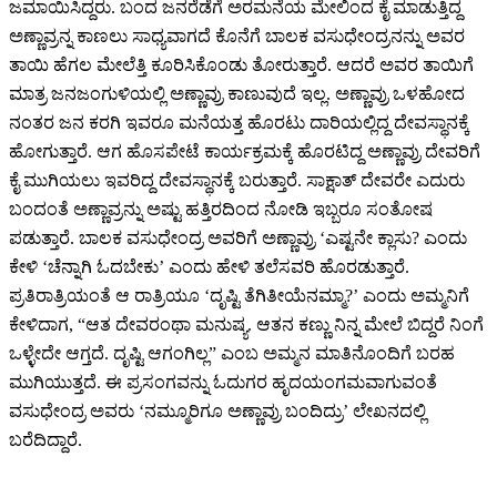
ಜಮಾಯಿಸಿದ್ದರು. ಬಂದ ಜನರೆಡೆಗೆ ಅರಮನೆಯ ಮೇಲಿಂದ ಕೈ ಮಾಡುತ್ತಿದ್ದ
ಅಣ್ಣಾವ್ರನ್ನ ಕಾಣಲು ಸಾಧ್ಯವಾಗದೆ ಕೊನೆಗೆ ಬಾಲಕ ವಸುಧೇಂದ್ರನನ್ನು ಅವರ
ತಾಯಿ ಹೆಗಲ ಮೇಲೆತ್ತಿ ಕೂರಿಸಿಕೊಂಡು ತೋರುತ್ತಾರೆ. ಆದರೆ ಅವರ ತಾಯಿಗೆ
ಮಾತ್ರ ಜನಜಂಗುಳಿಯಲ್ಲಿ ಅಣ್ಣಾವ್ರು ಕಾಣುವುದೆ ಇಲ್ಲ. ಅಣ್ಣಾವ್ರು ಒಳಹೋದ
ನಂತರ ಜನ ಕರಗಿ ಇವರೂ ಮನೆಯತ್ತ ಹೊರಟು ದಾರಿಯಲ್ಲಿದ್ದ ದೇವಸ್ಥಾನಕ್ಕೆ
ಹೋಗುತ್ತಾರೆ. ಆಗ ಹೊಸಪೇಟೆ ಕಾರ್ಯಕ್ರಮಕ್ಕೆ ಹೊರಟಿದ್ದ ಅಣ್ಣಾವ್ರು ದೇವರಿಗೆ
ಕೈ ಮುಗಿಯಲು ಇವರಿದ್ದ ದೇವಸ್ಥಾನಕ್ಕೆ ಬರುತ್ತಾರೆ. ಸಾಕ್ಷಾತ್ ದೇವರೇ ಎದುರು
ಬಂದಂತೆ ಅಣ್ಣಾವ್ರನ್ನು ಅಷ್ಟು ಹತ್ತಿರದಿಂದ ನೋಡಿ ಇಬ್ಬರೂ ಸಂತೋಷ
ಪಡುತ್ತಾರೆ. ಬಾಲಕ ವಸುಧೇಂದ್ರ ಅವರಿಗೆ ಅಣ್ಣಾವ್ರು ‘ಎಷ್ಟನೇ ಕ್ಲಾಸು? ಎಂದು
ಕೇಳಿ ‘ಚೆನ್ನಾಗಿ ಓದಬೇಕು’ ಎಂದು ಹೇಳಿ ತಲೆಸವರಿ ಹೊರಡುತ್ತಾರೆ.
ಪ್ರತಿರಾತ್ರಿಯಂತೆ ಆ ರಾತ್ರಿಯೂ ‘ದೃಷ್ಟಿ ತೆಗಿತೀಯೆನಮ್ಮಾ?’ ಎಂದು ಅಮ್ಮನಿಗೆ
ಕೇಳಿದಾಗ, “ಆತ ದೇವರಂಥಾ ಮನುಷ್ಯ. ಆತನ ಕಣ್ಣು ನಿನ್ನ ಮೇಲೆ ಬಿದ್ದರೆ ನಿಂಗೆ
ಒಳ್ಳೇದೇ ಆಗ್ತದೆ. ದೃಷ್ಟಿ ಆಗಂಗಿಲ್ಲ” ಎಂಬ ಅಮ್ಮನ ಮಾತಿನೊಂದಿಗೆ ಬರಹ
ಮುಗಿಯುತ್ತದೆ. ಈ ಪ್ರಸಂಗವನ್ನು ಓದುಗರ ಹೃದಯಂಗಮವಾಗುವಂತೆ
ವಸುಧೇಂದ್ರ ಅವರು ‘ನಮ್ಮೂರಿಗೂ ಅಣ್ಣಾವ್ರು ಬಂದಿದ್ರು’ ಲೇಖನದಲ್ಲಿ
ಬರೆದಿದ್ದಾರೆ.