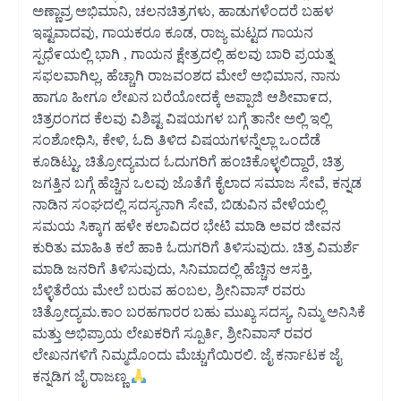
ಅಣ್ಣಾವ್ರ ಅಭಿಮಾನಿ, ಚಲನಚಿತ್ರಗಳು, ಹಾಡುಗಳೆಂದರೆ ಬಹಳ
ಇಷ್ಟವಾದವು, ಗಾಯಕರೂ ಕೂಡ, ರಾಜ್ಯ ಮಟ್ಟದ ಗಾಯನ
ಸ್ಪಧೆ೯ಯಲ್ಲಿ ಭಾಗಿ , ಗಾಯನ ಕ್ಷೇತ್ರದಲ್ಲಿ ಹಲವು ಬಾರಿ ಪ್ರಯತ್ನ
ಸಫಲವಾಗಿಲ್ಲ, ಹೆಚ್ಚಾಗಿ ರಾಜವಂಶದ ಮೇಲೆ ಅಭಿಮಾನ, ನಾನು
ಹಾಗೂ ಹೀಗೂ ಲೇಖನ ಬರೆಯೋದಕ್ಕೆ ಅಪ್ಪಾಜಿ ಆಶೀವಾ೯ದ,
ಚಿತ್ರರಂಗದ ಕೆಲವು ವಿಶಿಷ್ಟ ವಿಷಯಗಳ ಬಗ್ಗೆ ತಾನೇ ಅಲ್ಲಿ ಇಲ್ಲಿ
ಸಂಶೋಧಿಸಿ, ಕೇಳಿ, ಓದಿ ತಿಳಿದ ವಿಷಯಗಳನ್ನೆಲ್ಲಾ ಒಂದೆಡೆ
ಕೂಡಿಟ್ಟು, ಚಿತ್ರೋದ್ಯಮದ ಓದುಗರಿಗೆ ಹಂಚಿಕೊಳ್ಳಲಿದ್ದಾರೆ, ಚಿತ್ರ
ಜಗತ್ತಿನ ಬಗ್ಗೆ ಹೆಚ್ಚಿನ ಒಲವು ಜೊತೆಗೆ ಕೈಲಾದ ಸಮಾಜ ಸೇವೆ, ಕನ್ನಡ
ನಾಡಿನ ಸಂಘದಲ್ಲಿ ಸದಸ್ಯನಾಗಿ ಸೇವೆ, ಬಿಡುವಿನ ವೇಳೆಯಲ್ಲಿ
ಸಮಯ ಸಿಕ್ಕಾಗ ಹಳೇ ಕಲಾವಿದರ ಭೇಟಿ ಮಾಡಿ ಅವರ ಜೀವನ
ಕುರಿತು ಮಾಹಿತಿ ಕಲೆ ಹಾಕಿ ಓದುಗರಿಗೆ ತಿಳಿಸುವುದು. ಚಿತ್ರ ವಿಮರ್ಶೆ
ಮಾಡಿ ಜನರಿಗೆ ತಿಳಿಸುವುದು, ಸಿನಿಮಾದಲ್ಲಿ ಹೆಚ್ಚಿನ ಆಸಕ್ತಿ,
ಬೆಳ್ಳಿತೆರೆಯ ಮೇಲೆ ಬರುವ ಹಂಬಲ, ಶ್ರೀನಿವಾಸ್ ರವರು
ಚಿತ್ರೋದ್ಯಮ.ಕಾಂ ಬರಹಗಾರರ ಬಹು ಮುಖ್ಯ ಸದಸ್ಯ, ನಿಮ್ಮ ಅನಿಸಿಕೆ
ಮತ್ತು ಅಭಿಪ್ರಾಯ ಲೇಖಕರಿಗೆ ಸ್ಪೂರ್ತಿ, ಶ್ರೀನಿವಾಸ್ ರವರ
ಲೇಖನಗಳಿಗೆ ನಿಮ್ಮದೊಂದು ಮೆಚ್ಚುಗೆಯಿರಲಿ. ಜೈ ಕರ್ನಾಟಕ ಜೈ
ಕನ್ನಡಿಗ ಜೈ ರಾಜಣ್ಣ