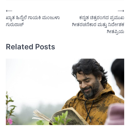
Post
⟵
⟶
ಖ್ಯಾತ ಹಿನ್ನೆಲೆ ಗಾಯಕಿ ಮಂಜುಳಾ
ಕನ್ನಡ ಚಿತ್ರರಂಗದ ಪ್ರಮುಖ
navigation
ಗುರುರಾಜ್
ಗೀತರಚನೆಕಾರ ಮತ್ತು ನಿರ್ದೇಶಕ
ಗೀತಪ್ರಿಯ
Related Posts