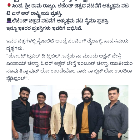
ಸಿಂಹ, ಶ್ರೀ ರಾಮ ರಾಜ್ಯಂ, ಲೆಜೆಂಡ್ ಚಿತ್ರದ ನಟನೆಗೆ ಅತ್ಯುತ್ತಮ ನಟ
ಟಿ ಎಸ್ ಆರ್ ರಾಷ್ಟ್ರೀಯ ಪ್ರಶಸ್ತಿ.
ಲೆಜೆಂಡ್ ಚಿತ್ರದ ನಟನೆಗೆ ಅತ್ಯುತ್ತಮ ನಟ ಸೈಮಾ ಪ್ರಶಸ್ತಿ.
ಇನ್ನೂ ಇತರರ ಪ್ರಶಸ್ತಿಗಳು ಇವರಿಗೆ ಲಭಿಸಿವೆ.
ಇವರ ಚಿತ್ರಗಳಲ್ಲಿ ಸ್ಪೆಷಾಲಿಟಿ ಅಂದ್ರೆ ಪಂಚಿಂಗ್ ಡೈಲಾಗ್ಸ್, ಸಾಹಸಮಯ
ದೃಶ್ಯಗಳು.
“ಡೋಂಟ್ ಟ್ರಬಲ್ ದಿ ಟ್ರಬಲ್ ,ಒಕ್ಕಡು ನಾ ಮುಂದು ಆಕ್ಷನ್ ಚೇಸ್ತೆ
ಎಂಜಾಯ್ ಚೇಸ್ತಾ, ಓವರ್ ಆಕ್ಷನ್ ಚೇಸ್ತೆ ಇಂಜೂರ್ ಚೇಸ್ತಾ, ರಾಜಕೀಯಂ
ನೂವು ತಿನ್ನಾ ಫುಡ್ ಲೋ ಉಂದೇಮೋ, ನಾಕು ನಾ ಬ್ಲಡ್ ಲೋ ಉಂದಿರಾ
ಬ್ಲೆಡಿಫೂಲ್”.