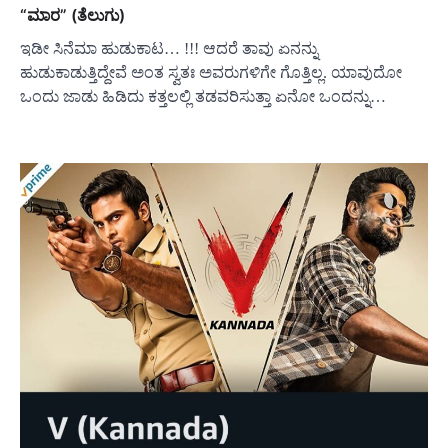
“ಮಾರ” (ತೆಲುಗು)
ಇಡೀ ಸಿನೆಮಾ ಹುಡುಕಾಟ… !!! ಆದರೆ ತಾವು ಏನನ್ನು
ಹುಡುಕಾಡುತ್ತಿದ್ದೇವೆ ಅಂತ ಸ್ವತಃ ಅವರುಗಳಿಗೇ ಗೊತ್ತಿಲ್ಲ. ಯಾವುದೋ
ಒಂದು ಜಾಡು ಹಿಡಿದು ಕತ್ತಲಲ್ಲಿ ತಡವರಿಸುತ್ತಾ ಏನೋ ಒಂದನ್ನು…