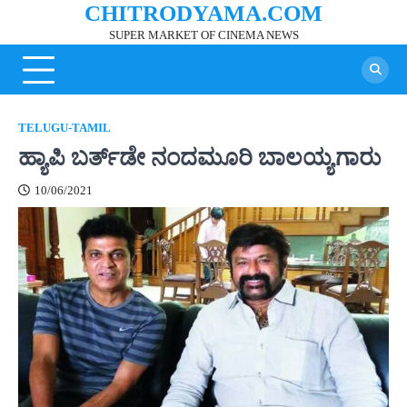
CHITRODYAMA.COM
Skip
to
SUPER MARKET OF CINEMA NEWS
content
TELUGU-TAMIL
ಹ್ಯಾಪಿ ಬರ್ತ್‌ಡೇ ನಂದಮೂರಿ ಬಾಲಯ್ಯಗಾರು
10/06/2021