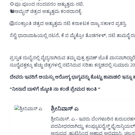
🌻ಪೂ ಪೂಂದ ನಂದವನಂ ಅತ್ಯುತ್ತಮ ನಟಿ.
🐿ಅಮ್ಭನ್ ಚಿತ್ರದ ಅತ್ಯುತ್ತಮ ಕಂಠದಾನಕ್ಕೆ.
🦁ಸಂಕ್ರಾಂತಿ ಚಿತ್ರದ ಅತ್ಯುತ್ತಮ ನಟಿ ಕನಾ೯ಟಕ ರಾಜ್ಯ ಸಕಾ೯ರ ಪ್ರಶಸ್ತಿ.
ಸೆಲ್ವಿ ಧಾರಾವಾಹಿಯಲ್ಲಿ ನಟನೆ, ಕೆ ಬಿ ಮೈಕ್ರೋ ತೊಡಗ೯ಳ್, ನಟಿ ತಾಮರೈ ರವ
ಪ್ರಸ್ತುತ ದುಬೈನಲ್ಲಿ ವೈದ್ಯನಾಗಿರುವ ತಮ್ಮ ಪುತ್ರ ಶ್ರವಣ್ ಜೊತೆ ವಾಸವಾಗಿದ್ದಾರೆ
ನೂರೈವತ್ತಕ್ಕೂ ಹೆಚ್ಚು ಚಿತ್ರಗಳಲ್ಲಿ ನಟಿಸಿರುವ ಸರಿತಾ ಕನ್ನಡದಲ್ಲಿ ಸುಮಾರು 20 ಚ
ದೇವರು ಇವರಿಗೆ ಆಯಸ್ಸು ಆರೋಗ್ಯ ಭಾಗ್ಯವನ್ನು ಕೊಟ್ಟು ಕಾಪಾಡಲಿ ಇನ್ನೂ ಹೆಚ
“ನೀನಾದೆ ಬಾಳಿಗೆ ಜ್ಯೋತಿ ನಾ ಕಂಡೆ ಪ್ರೇಮದ ಕಾಂತಿ “
ಶ್ರೀನಿವಾಸ್ ಎ
ಶ್ರೀನಿವಾಸ್. ಎ - ಇವರು ಬೆಂಗಳೂರಿನ ಕುರುಬರಹಳ್ಳಿ 
ಪದವೀಧರರಾಗಿದ್ದು, ಕಂಪ್ಯೂಟರೈಸ್ಡ್ ಫೈನಾನ್ಶಿಯಲ್
ಅನುಭವ ,ಹುಟ್ಟಿನಿಂದ ಅಣ್ಣಾವ್ರ ಅಭಿಮಾನಿ, ಚ