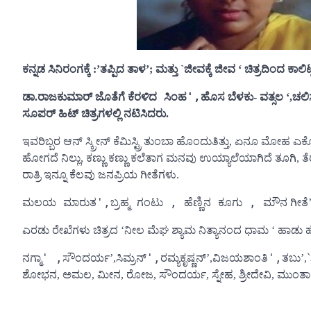
ಕನ್ನಡ ಸಿನಿರಂಗಕ್ಕೆ :’ತಪ್ಪಿದ ತಾಳ’; ಮತ್ತು `ಜೀವಕ್ಕೆ ಜೀವ ‘ ಚಿತ್ರದಿಂದ ಕಾಲಿಟ
ಕೆರಳಿದ ಸಿಂಹ',
ಚಲ
ಡಾ.ರಾಜಕುಮಾರ್ ಜೊತೆಗೆ
ಹೊಸ ಬೆಳಕು- ವತ್ಸಲ ‘,
ಸೂಪರ್ ಹಿಟ್ ಚಿತ್ರಗಳಲ್ಲಿ ನಟಿಸಿದರು.
ಇವರಿಬ್ಬರ ಆನ್ ಸ್ಕ್ರೀನ್ ಕೆಮಿಸ್ಟ್ರಿ ತುಂಬಾ ಹೊಂದುತಿತ್ತು, ಏನೂ ಮೋಹ 
ಹೋಗದೆ ನಿಲ್ಲು, ಕಣ್ಣು ಕಣ್ಣು ಕಲೆತಾಗ ಮನವು ಉಯ್ಯಾಲೆಯಾಗಿದೆ ತೂಗಿ, ತ
ರಾತ್ರಿ ಇನ್ನೂ ಕೆಲವು ಜನಪ್ರಿಯ ಗೀತೆಗಳು.
ಮಲಯ ಮಾರುತ',ಬ್ರಹ್ಮ ಗಂಟು , ಹೆಣ್ಣಿನ ಕೂಗು ,
ಮೌನ ಗೀತೆ’
ಎರಡು ರೇಖೆಗಳು ಚಿತ್ರದ ‘ನೀಲ ಮೆಘ ಶ್ಯಾಮ ನಿತ್ಯಾನಂದ ಧಾಮ ‘ ಹಾಡು ಹೆ
ನಗ್ಮಾ' ,
ಸಿಮ್ರನ್',
ವಿಜಯಶಾಂತಿ',
ಸೌಂದರ್ಯ’,
ರಮ್ಯಕೃಷ್ಣನ್’,
ತಬು’,`
ಶೋಭನ, ಅಮಲ, ಮೀನ, ರೋಜ, ಸೌಂದರ್ಯ, ಸ್ನೇಹ, ಶ್ರೀದೇವಿ, ಮುಂತಾದ 