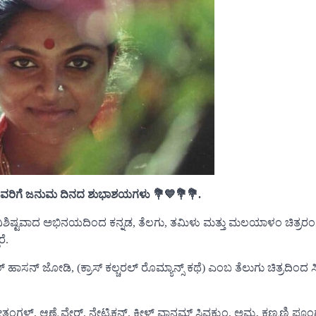
ರಿತ ರವರಿಗೆ ಜನುಮ ದಿನದ ಶುಭಾಶಯಗಳು 💐💙💐💐.
ಮ ವಿಶಿ‍ಷ್ಟವಾದ ಅಭಿನಯದಿಂದ ಕನ್ನಡ, ತೆಲಗು, ತಮಿಳು ಮತ್ತು ಮಲಯಾಳಂ ಚಿತ್ರರಂಗ
ೆ.
 ಹಾಸನ್ ಜೋಡಿ, (ಕ್ರಾಸ್ ಕಲ್ಚರಲ್ ರೊಮ್ಯಾನ್ಸ್ ಕಥೆ) ಎಂಬ ತೆಲುಗು ಚಿತ್ರದಿಂ
ತಂಗಳ್, ಆಣೈ ವೇರ್, ನೇಟ್ರಿಕನ್, ಕೀಳ್ ವಾನಮ್ ಸಿವಕ್ಕುಂ, ಅಮ್ಮ, ಕಣ್ಮಣಿ ಪೂಂ