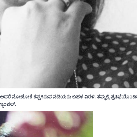
ಿ, ಆದರೆ ನೋಡೋಕೆ ಕಪ್ಪಗಿರುವ ನಟಿಯರು ಬಹಳ ವಿರಳ. ತಮ್ಮಲ್ಲಿ ಪ್ರತಿಭೆಯೊಂದಿದ್
್ಸಾಂಪಲ್.