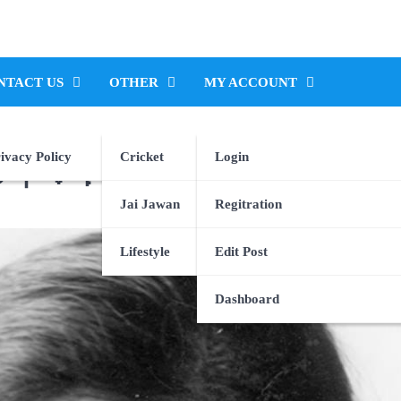
NTACT US
OTHER
MY ACCOUNT
ಲಿಕೆ
ivacy Policy
Cricket
Login
ಡಂ 💐💜🌹💐
Jai Jawan
Regitration
Lifestyle
Edit Post
Dashboard