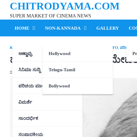
CHITRODYAMA.COM
Skip
to
SUPER MARKET OF CINEMA NEWS
content
HOME
NON-KANNADA
GALLERY
CO
KANNADA
,
MALAYALAM
,
TELUGU-TAMIL
,
USEFUL INFO
,
ಪರಿಚಯ ಮಾ
ಅಣ್ಣಾವ್ರು
Hollywood
Pr
ಹ್ಯಾಪಿ ಬರ್ತ್‌ಡೇ ನಟಿ ಸರಿತ ಮೇ
ಸಿನಿಮಾ ಸುದ್ದಿ
Telugu-Tamil
07/06/2021
ಪರಿಚಯ ಮಾಲಿಕೆ
Bollywood
ವಿಮರ್ಶೆ
ಸಾಂದರ್ಭಿಕ
ಸಂಪಾದಕೀಯ