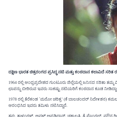
ದಕ್ಷಿಣ ಭಾರತ ಚಿತ್ರರಂಗದ ಪ್ರಸಿದ್ಧ ನಟಿ ಮತ್ತು ಕಂಠದಾನ ಕಲಾವಿದೆ ಸ
1964 ರಲ್ಲಿ ಆಂಧ್ರಪ್ರದೇಶದ ಗುಂಟೂರು ಜಿಲ್ಲೆಯಲ್ಲಿ ಜನಿಸದ ಸರಿತಾ ತಮ್
ಛಾಪನ್ನು ಬೀರಿರುವ ಇವರು ಸಾಕಷ್ಟು ನಟಿಯರಿಗೆ ಕಂಠದಾನ ಕೂಡ ನೀಡಿದ್ದಾರ
1978 ರಲ್ಲಿ ತೆರೆಕಂಡ `ಮರೋ ಚರಿತ್ರ’ (ಕೆ ಬಾಲಚಂದರ್ ನಿದೇ೯ಶನ) ಕಮಲ್
ಆರಂಭಿಸಿದ ಇವರು ತಮಿಳು ನಟಿಸಿದ್ದಾರೆ.
ತಪ್ಪು ತಾಳಂಗಳ್, ಅವಳ್ ಅಪ್ಪಡಿದಾನ್, ಚಕ್ಕಾಲತಿ, ತೈ ಪೊಂಗಲ್, ಮೌನ ಗೀ