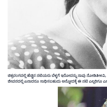
ಚಿತ್ರರಂಗದಲ್ಲಿ ಹೆಚ್ಚಿನ ನಟಿಯರು ಬೆಳ್ಳಗೆ ಇರೋದನ್ನು ನಾವು ನೋಡಿತೀ೯ವ
ಜೀವನದಲ್ಲಿ ಏನಾದರೂ ಸಾಧಿಸಬಹುದು ಅನ್ನೋದಕ್ಕೆ ಈ ನಟಿ ಎಲ್ಲರಿಗೂ ಎಗ