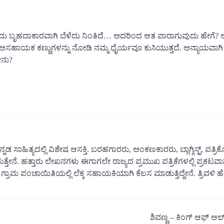
ಬೃಹದಾಕಾರವಾಗಿ ಬೆಳೆದು ನಿಂತಿದೆ… ಅದರಿಂದ ಆತ ಪಾರಾಗುವುದು ಹೇಗೆ?
 ಅಸಹಾಯಕ ಕಣ್ಣುಗಳನ್ನು ನೋಡಿ ನಮ್ಮ ಧೈರ್ಯವೂ ಕುಸಿಯುತ್ತದೆ. ಅನ್ಯಾಯವಾಗ
ೇನು?
್ನಡ ಸಾಹಿತ್ಯದಲ್ಲಿ ವಿಶೇಷ ಆಸಕ್ತಿ. ಬರಹಗಾರರು, ಅಂಕಣಕಾರರು, ಬ್ಲಾಗ್ಗಿಸ್ಟ್, ಪತ್ರ
ತ್ತೇನೆ. ಹತ್ತಾರು ಲೇಖನಗಳು ಈಗಾಗಲೇ ರಾಜ್ಯದ ಪ್ರಮುಖ ಪತ್ರಿಕೆಗಳಲ್ಲಿ ಪ್ರಕಟವಾಗ
 ಗ್ರಾಮ ಪಂಚಾಯಿತಿಯಲ್ಲಿ ಲೆಕ್ಕ ಸಹಾಯಕಿಯಾಗಿ ಕೆಲಸ ಮಾಡುತ್ತಿದ್ದೇನೆ. ತ್ರಿವಳಿ ಹೆಣ
ಶಿವಣ್ಣ – ಕಿಂಗ್ ಆಫ್ ಆಲ್