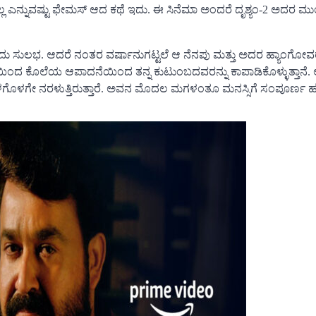
ರೇ ಇಲ್ಲ ಎನ್ನುವಷ್ಟು ಫೇಮಸ್ ಆದ ಕಥೆ ಇದು. ಈ ಸಿನೆಮಾ ಅಂದರೆ ದೃಶ್ಯಂ-2 ಅದರ 
ವುದು ಸುಲಭ. ಆದರೆ ನಂತರ ವರ್ಷಾನುಗಟ್ಟಲೆ ಆ ನೆನಪು ಮತ್ತು ಅದರ ಹ್ಯಾಂಗೋವ
ಿಯಿಂದ ಕೊಲೆಯ ಆಪಾದನೆಯಿಂದ ತನ್ನ ಕುಟುಂಬದವರನ್ನು ಕಾಪಾಡಿಕೊಳ್ಳುತ್ತಾನೆ.
ಳಗೇ ನರಳುತ್ತಿರುತ್ತಾರೆ. ಅವನ ಮೊದಲ ಮಗಳಂತೂ ಮನಸ್ಸಿಗೆ ಸಂಪೂರ್ಣ ಹಚ