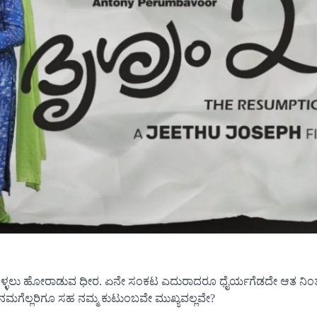
ಳಿಸಿಕೊಳ್ಳಲು ಹೋರಾಡುವ ಧೀರ. ಏನೇ ಸಂಕಟ ಎದುರಾದರೂ ಧೈರ್ಯಗೆಡದೇ ಆತ ನಿಂ
ನಮಗೆಲ್ಲರಿಗೂ ಸಹ ನಮ್ಮ ಕುಟುಂಬವೇ ಮುಖ್ಯವಲ್ಲವೇ?