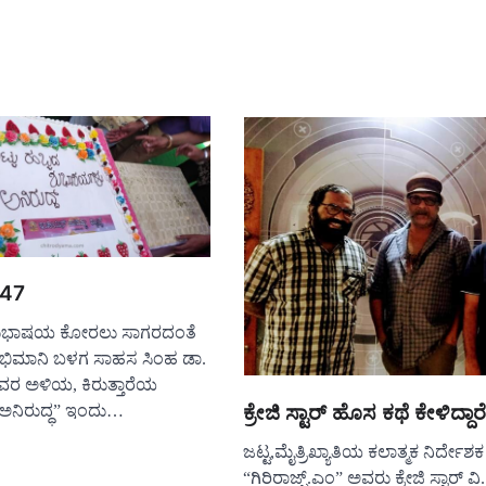
 47
ದ ಶುಭಾಷಯ ಕೋರಲು ಸಾಗರದಂತೆ
ಭಿಮಾನಿ ಬಳಗ ಸಾಹಸ ಸಿಂಹ ಡಾ.
ಅವರ ಅಳಿಯ, ಕಿರುತ್ತಾರೆಯ
ಕ್ರೇಜಿ ಸ್ಟಾರ್ ಹೊಸ ಕಥೆ ಕೇಳಿದ್ದಾರೆ
“ಅನಿರುದ್ಧ” ಇಂದು…
ಜಟ್ಟ,ಮೈತ್ರಿಖ್ಯಾತಿಯ ಕಲಾತ್ಮಕ ನಿರ್ದೇಶಕ
“ಗಿರಿರಾಜ್ಬ್.ಎಂ” ಅವರು ಕ್ರೇಜಿ ಸ್ಟಾರ್ ವಿ.