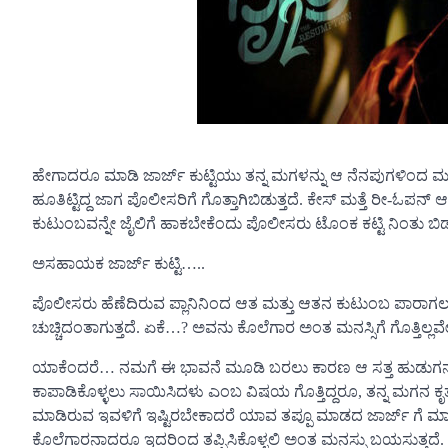
ಹೇಗಾದರೂ ಮಾಡಿ ಜಾರ್ಜ್ ಕುಟ್ಟಿಯು ತನ್ನ ಮಗಳನ್ನು ಆ ನೆನಪುಗಳಿಂದ ಮುಕ್
ಹೂತಿಟ್ಟಿದ್ದ ಜಾಗ ಪೊಲೀಸರಿಗೆ ಗೊತ್ತಾಗಿಬಿಡುತ್ತದೆ. ಕೇಸ್ ಮತ್ತೆ ರೀ-ಓಪನ್
ಕುಟುಂಬವನ್ನೇ ಜೈಲಿಗೆ ಹಾಕಬೇಕೆಂದು ಪೊಲೀಸರು ಟೊಂಕ‌ ಕಟ್ಟಿ ನಿಂತು ಬಿಡುತ
ಅಸಹಾಯಕ ಜಾರ್ಜ್ ಕುಟ್ಟಿ…..
ಪೊಲೀಸರು ಹೆಣೆದಿರುವ ಪ್ಲಾನಿನಿಂದ ಆತ ಮತ್ತು ಆತನ ಕುಟುಂಬ ಪಾರಾಗ
ಚುಚ್ಚಿದಂತಾಗುತ್ತದೆ‌. ಏಕೆ…? ಅವನು ಕೊಲೆಗಾರ ಅಂತ ಮನಸ್ಸಿಗೆ ಗೊತ್ತಿಲ
ಯಾಕೆಂದರೆ… ನಮಗೆ‌ ಈ ಭಾವನೆ ಮೂಡಿ ಬರಲು ಕಾರಣ ಆ ಸತ್ತ ಹುಡುಗನ ತ
ಕಾಪಾಡಿಕೊಳ್ಳಲು ಸಾಯಿಸಿದಳು ಎಂಬ ವಿಷಯ ಗೊತ್ತಿದ್ದರೂ, ತನ್ನ ಮಗನ ಕೃತ್ಯ 
ಮಾಡಿರುವ ಇವಳಿಗೆ ಇಷ್ಟಿರಬೇಕಾದರೆ ಯಾವ ತಪ್ಪೂ ಮಾಡದ ಜಾರ್ಜ್ ಗೆ ಮಾತ್ರ 
ಕೊಲೆಗಾರನಾದರೂ ಇದರಿಂದ ತಪ್ಪಿಸಿಕೊಳ್ಳಲಿ ಅಂತ ಮನಸ್ಸು ಬಯಸುತ್ತದೆ.