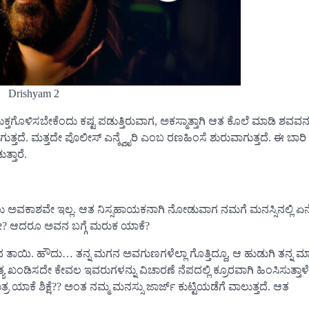
Drishyam 2
ತಗೊಳಿಸಬೇಕೆಂದು ಕಷ್ಟ ಪಡುತ್ತಿರುವಾಗ, ಅಕಸ್ಮಾತ್ತಾಗಿ ಆತ ಕೊಲೆ ಮಾಡಿ ಶವವನ್
 ಆಗುತ್ತದೆ. ಮತ್ತದೇ ಪೊಲೀಸ್ ಎನ್ಕ್ವೈರಿ ಎಂಬ ರಣಹಿಂಸೆ ಶುರುವಾಗುತ್ತದೆ. ಈ ಬಾರಿ 
್ತಾರೆ.
ಲು ಅವಕಾಶವೇ ಇಲ್ಲ. ಆತ ನಿಸ್ಸಹಾಯಕನಾಗಿ ನೋಡುವಾಗ ನಮಗೆ ಮನಸ್ಸಿನಲ್ಲಿ 
್ಲವೇ? ಆದರೂ ಅವನ ಬಗ್ಗೆ ಮರುಕ ಯಾಕೆ?
ಾಯಿ. ಹೌದು… ತನ್ನ ಮಗನ ಅವಗುಣಗಳೆಲ್ಲಾ ಗೊತ್ತಿದ್ದೂ, ಆ ಹುಡುಗಿ ತನ್ನ ಮ
ಖಂಡಿಸದೇ ಕೇವಲ ಇವರುಗಳನ್ನು ವಿಚಾರಣೆ ನೆಪದಲ್ಲಿ ಕ್ರೂರವಾಗಿ ಹಿಂಸಿಸುತ್ತಾಳೆ.‌
ಯಾಕೆ ಶಿಕ್ಷೆ?? ಅಂತ ನಮ್ಮ ಮನಸ್ಸು ಜಾರ್ಜ್ ಕುಟ್ಟಿಯಡೆಗೆ ವಾಲುತ್ತದೆ. ಆತ