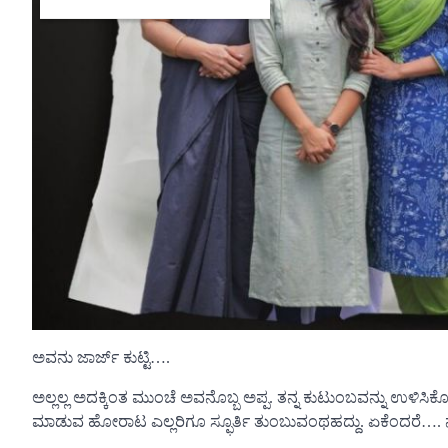
ಅವನು ಜಾರ್ಜ್ ಕುಟ್ಟಿ….
ಅಲ್ಲಲ್ಲ ಅದಕ್ಕಿಂತ ಮುಂಚೆ ಅವನೊಬ್ಬ ಅಪ್ಪ. ತನ್ನ ಕುಟುಂಬವನ್ನು ಉ
ಮಾಡುವ ಹೋರಾಟ ಎಲ್ಲರಿಗೂ ಸ್ಫೂರ್ತಿ ತುಂಬುವಂಥಹದ್ದು. ಏಕೆಂದರೆ…. 