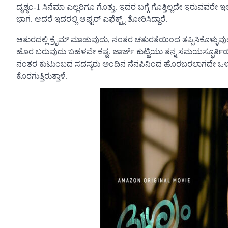
ದೃಶ್ಯಂ-1 ಸಿನೆಮಾ ಎಲ್ಲರಿಗೂ ಗೊತ್ತು. ಇದರ ಬಗ್ಗೆ ಗೊತ್ತಿಲ್ಲದೇ ಇರುವವ
ಭಾಗ. ಆದರೆ ಇದರಲ್ಲಿ ಆಫ್ಟರ್ ಎಫೆಕ್ಟ್ಸ್ ತೋರಿಸಿದ್ದಾರೆ.
ಆತುರದಲ್ಲಿ ಕ್ರೈಮ್ ಮಾಡುವುದು, ನಂತರ ಚತುರತೆಯಿಂದ ತಪ್ಪಿಸಿಕೊಳ್ಳು
ಹೊರ ಬರುವುದು ಬಹಳ‌ವೇ ಕಷ್ಟ. ಜಾರ್ಜ್ ಕುಟ್ಟಿಯು ತನ್ನ ಸಮಯಸ್ಫೂರ್ತ
ನಂತರ ಕುಟುಂಬದ ಸದಸ್ಯರು ಅಂದಿನ ನೆನಪಿನಿಂದ ಹೊರಬರಲಾಗದೇ ಒಳಗೊ
ಕೊರಗುತ್ತಿರುತ್ತಾಳೆ.