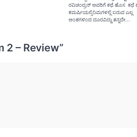
ರವಿಚಂದ್ರನ್ ಅವರಿಗೆ ಕಥೆ ಹೊಸ ಕಥೆ ಹೇಳ
ಕಮರ್ಷಿಯಲ್ಸಿನಿಮಗಳಲ್ಲಿ ಬರುವ ಎಲ್ಲ
ಅಂಶಗಳಿಂದ ದೂರವಿದ್ದು ತನ್ನದೇ…
m 2 – Review
”