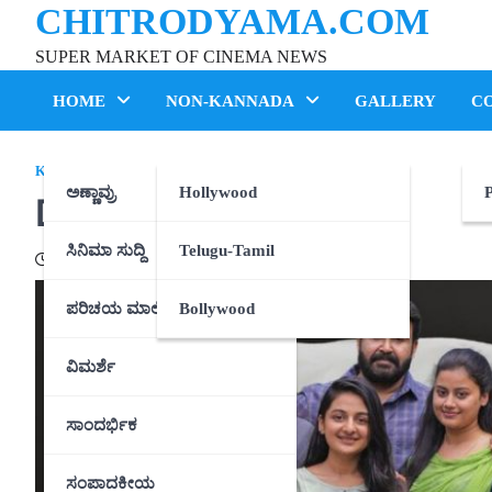
CHITRODYAMA.COM
Skip
to
SUPER MARKET OF CINEMA NEWS
content
HOME
NON-KANNADA
GALLERY
C
KANNADA
ಅಣ್ಣಾವ್ರು
Hollywood
P
Drishyam 2 – Review
ಸಿನಿಮಾ ಸುದ್ದಿ
Telugu-Tamil
20/02/2021
ಪರಿಚಯ ಮಾಲಿಕೆ
Bollywood
ವಿಮರ್ಶೆ
ಸಾಂದರ್ಭಿಕ
ಸಂಪಾದಕೀಯ