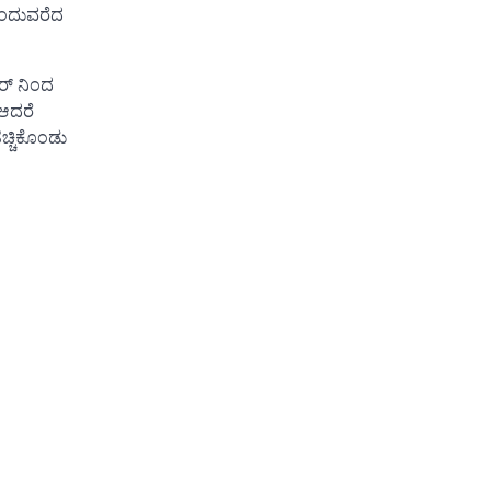
ಮುಂದುವರೆದ
ರ್ ನಿಂದ
 ಆದರೆ
್ಚಿಕೊಂಡು