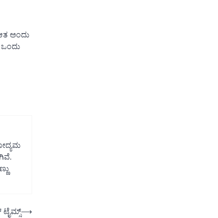
 ಆತ ಅಂದು
ಿ ಒಂದು
ಿಕೋದ್ಯಮ
ಿವೆ.
್ಣು
 ಟೈಮ್ಸ್
⟶