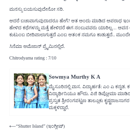
ಮನಸ್ಸು ಬಯಸುವುದೇನೋ ಸರಿ.
ಆದರೆ ಬಚಾವಾಗುವುದಾದರೂ ಹೇಗೆ? ಆತ ಅಂದು ಮಾಡಿದ ಅಪರಾಧ ಇಂದು 
ಹೇಳಿದ ಕಥೆಗಳನ್ನು ಮತ್ತೆ ಹೇಳಿದರೆ ಈಗ ನಂಬುವವರು ಯಾರಿಲ್ಲ‌… ಅವನ
ಕುಟುಂಬ ಬೀದಿಪಾಲಾಗುತ್ತದೆ ಎಂಬ ಆತಂಕ ನಮಗೂ ಕಾಡುತ್ತದೆ.. ಮುಂದ
ಸಿನೆಮಾ ಅಮೆಜಾನ್ ಪ್ರೈಮಿನಲ್ಲಿದೆ.
Chitrodyama rating : 7/10
Sowmya Murthy K A
ಮೈಸೂರಿನಲ್ಲಿ ವಾಸ. ವಿದ್ಯಾರ್ಹತೆ: ಎಂ ಎ ಕನ್ನಡ. ಕನ
ವಿದ್ಯಾರ್ಥಿನಿಯೂ ಹೌದು. ಪಿಜಿ ಡಿಪ್ಲೋಮಾ ಮಾಡಿರು
ಪ್ರಸ್ತುತ ಶ್ರೀರಂಗಪಟ್ಟಣ ತಾಲ್ಲೂಕು ಕೃಷ್ಣರಾಜಸಾಗರ
ಮಕ್ಕಳಿದ್ದಾರೆ.
Post
⟵
“Shutter Island” (ಇಂಗ್ಲೀಷ್)