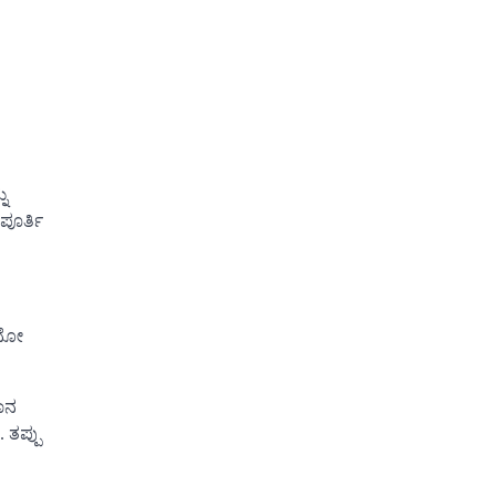
ನು
ಪೂರ್ತಿ
ಏನೋ
ಾನ
 ತಪ್ಪು