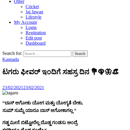
Other
Cricket
Jai Jawan
Lifestyle
My Account
Login
Regitration
Edit post
Dashboard
Search for:
Kannada
ಟಗರು ಫೀವರ್ ಇಂದಿಗೆ ಸಹಸ್ರ ದಿನ 💐🦚🦋👒
23/02/2021
23/02/2021
“ಬಾಸ್ ಆಗೋಕು ಯೋಗ ಮತ್ತು ಯೋಗ್ಯತೆ ಬೇಕು,
ಸುಮ್ ಸುಮ್ನೆ ಯಾರೂ ಬಾಸ್ ಆಗೋಕಾಗಲ್ಲ “
ಗಡ್ಡ ಮೀಸೆ ಬಿಟ್ಟೋರೆಲ್ಲ ದೊಡ್ಡ ಗಂಡಸು ಅಂದ್ರೆ