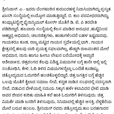
ಶ್ರೀನಿವಾಸ್. ಎ - ಇವರು ಬೆಂಗಳೂರಿನ ಕುರುಬರಹಳ್ಳಿ ನಿವಾಸಿಯಾಗಿದ್ದು ಪ್ರಸ್ತುತ
ಖಾಸಗಿ ಸಂಸ್ಥೆಯಲ್ಲಿ ಉದ್ಯೋಗ ಮಾಡುತ್ತಿದ್ದಾರೆ, ಬಿ. ಕಾಂ ಪದವೀಧರರಾಗಿದ್ದು,
ಕಂಪ್ಯೂಟರೈಸ್ಡ್ ಫೈನಾನ್ಶಿಯಲ್ ಕೋರ್ಸ್ ಜೊತೆಗೆ ಡಿ. ಟಿ. ಪಿ ತರಬೇತಿ
ಪಡಿದಿದ್ದಾರೆ, ಹಲವಾರು ಸಂಸ್ಥೆಯಲ್ಲಿ ಕೆಲಸ ಮಾಡಿದ ಅನುಭವ ,ಹುಟ್ಟಿನಿಂದ
ಅಣ್ಣಾವ್ರ ಅಭಿಮಾನಿ, ಚಲನಚಿತ್ರಗಳು, ಹಾಡುಗಳೆಂದರೆ ಬಹಳ ಇಷ್ಟವಾದವು,
ಗಾಯಕರೂ ಕೂಡ, ರಾಜ್ಯ ಮಟ್ಟದ ಗಾಯನ ಸ್ಪಧೆ೯ಯಲ್ಲಿ ಭಾಗಿ , ಗಾಯನ
ಕ್ಷೇತ್ರದಲ್ಲಿ ಹಲವು ಬಾರಿ ಪ್ರಯತ್ನ ಸಫಲವಾಗಿಲ್ಲ, ಹೆಚ್ಚಾಗಿ ರಾಜವಂಶದ ಮೇಲೆ
ಅಭಿಮಾನ, ನಾನು ಹಾಗೂ ಹೀಗೂ ಲೇಖನ ಬರೆಯೋದಕ್ಕೆ ಅಪ್ಪಾಜಿ
ಆಶೀವಾ೯ದ, ಚಿತ್ರರಂಗದ ಕೆಲವು ವಿಶಿಷ್ಟ ವಿಷಯಗಳ ಬಗ್ಗೆ ತಾನೇ ಅಲ್ಲಿ ಇಲ್ಲಿ
ಸಂಶೋಧಿಸಿ, ಕೇಳಿ, ಓದಿ ತಿಳಿದ ವಿಷಯಗಳನ್ನೆಲ್ಲಾ ಒಂದೆಡೆ ಕೂಡಿಟ್ಟು,
ಚಿತ್ರೋದ್ಯಮದ ಓದುಗರಿಗೆ ಹಂಚಿಕೊಳ್ಳಲಿದ್ದಾರೆ, ಚಿತ್ರ ಜಗತ್ತಿನ ಬಗ್ಗೆ ಹೆಚ್ಚಿನ
ಒಲವು ಜೊತೆಗೆ ಕೈಲಾದ ಸಮಾಜ ಸೇವೆ, ಕನ್ನಡ ನಾಡಿನ ಸಂಘದಲ್ಲಿ ಸದಸ್ಯನಾಗಿ
ಸೇವೆ, ಬಿಡುವಿನ ವೇಳೆಯಲ್ಲಿ ಸಮಯ ಸಿಕ್ಕಾಗ ಹಳೇ ಕಲಾವಿದರ ಭೇಟಿ ಮಾಡಿ
ಅವರ ಜೀವನ ಕುರಿತು ಮಾಹಿತಿ ಕಲೆ ಹಾಕಿ ಓದುಗರಿಗೆ ತಿಳಿಸುವುದು. ಚಿತ್ರ
ವಿಮರ್ಶೆ ಮಾಡಿ ಜನರಿಗೆ ತಿಳಿಸುವುದು, ಸಿನಿಮಾದಲ್ಲಿ ಹೆಚ್ಚಿನ ಆಸಕ್ತಿ, ಬೆಳ್ಳಿತೆರೆಯ
ಮೇಲೆ ಬರುವ ಹಂಬಲ, ಶ್ರೀನಿವಾಸ್ ರವರು ಚಿತ್ರೋದ್ಯಮ.ಕಾಂ ಬರಹಗಾರರ