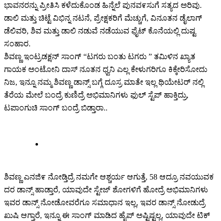
ಭಾವನರನ್ನು ಪ್ರೀತಿಸಿ ಕಳೆದುಕೊಂಡ ಹಿನ್ನೆಲೆ ಪುನವ೯ಸುಗೆ ಸತ್ಯದ ಅರಿವು.
ಡಾಲಿ ಮತ್ತು ಚಿಟ್ಟೆ ವಿಭಿನ್ನ ನಟನೆ, ಪ್ರೇಕ್ಷಕರಿಗೆ ಮೆಚ್ಚುಗೆ, ವಿನೂತನ ಡೈಲಾಗ್
ಡೆಲಿವರಿ, ಶಿವ ಮತ್ತು ಡಾಲಿ ನಡುವೆ ನಡೆಯುವ ಫೈಟ್ ಕೊನೆಯಲ್ಲಿ ದುಷ್ಟ
ಸಂಹಾರ.
ಶಿವಣ್ಣ ಇಂಟ್ರಡಕ್ಷನ್ ಸಾಂಗ್ “ಟಗರು ಬಂತು ಟಗರು ” ತಮಿಳಿನ ಖ್ಯಾತ
ಗಾಯಕ ಅಂಟೋನಿ ದಾಸ್ ನೂತನ ಧ್ವನಿ ಎಲ್ಲ ಕೇಳುಗರಿಗೂ ಕಿಕ್ಕೇರಿಸೋದು
ನಿಜ, ಇನ್ನೂ ನಮ್ಮ ಶಿವಣ್ಣ ಡಾನ್ಸ್ ಬಗ್ಗೆ ದೂಸ್ರ ಮಾತೇ ಇಲ್ಲ ಥಿಯೇಟರ್ ನಲ್ಲಿ
ತೆರೆಯ ಮೇಲೆ ಬಂದ್ರೆ ಕುಣಿದ್ರೆ ಅಭಿಮಾನಿಗಳು ಫುಲ್ ಸ್ಟೆಪ್ ಹಾಕ್ತಿದ್ರು,
ಟಪಾಂಗುಚಿ ಸಾಂಗ್ ಬಂದ್ರೆ ಬಿಡ್ತಾರಾ..
ಶಿವಣ್ಣ ಎನಜಿ೯ ನೋಡ್ತಿದ್ರೆ ನಮಗೇ ಆಶ್ಚರ್ಯ ಆಗುತ್ತೆ, 58 ಆದ್ರೂ ನವಯುವಕ
ದರ ಡಾನ್ಸ್ ಹಾಡ್ತಾರೆ, ಯಾವುದೇ ಸ್ಟೇಜ್ ಶೋಗಳಿಗೆ ಹೋದ್ರೆ ಅಭಿಮಾನಿಗಳು
ಇವರ ಡಾನ್ಸ್ ನೋಡೋವರೆಗೂ ಸಮಾಧಾನ ಇಲ್ಲ, ಇವರ ಡಾನ್ಸ್ ನೋಡುದ್ರೆ
ಖುಷಿ ಆಗ್ತಾರೆ, ಇನ್ನೂ ಈ ಸಾಂಗ್ ಮಾಡಿದ ಹೈಪ್ ಅಷ್ಟಿಷ್ಟಲ್ಲ, ಯಾವುದೇ ಟಿಕ್