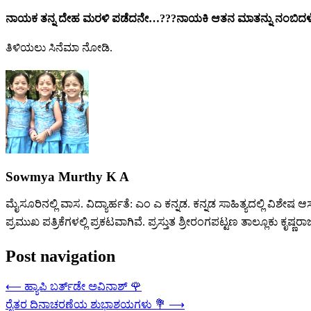
ನಾಯಕ ತನ್ನ ದೇಹ ಮರಳಿ ಪಡೆದನೇ…???ನಾಯಕಿ ಆತನ ಮಾತನ್ನು ನಂಬಿದಳೇ…
ತಿಳಿಯಲು ಸಿನೆಮಾ ನೋಡಿ.
Sowmya Murthy K A
ಮೈಸೂರಿನಲ್ಲಿ ವಾಸ. ವಿದ್ಯಾರ್ಹತೆ: ಎಂ ಎ ಕನ್ನಡ. ಕನ್ನಡ ಸಾಹಿತ್ಯದಲ್ಲಿ ವಿಶೇಷ
ಪ್ರಮುಖ ಪತ್ರಿಕೆಗಳಲ್ಲಿ ಪ್ರಕಟವಾಗಿವೆ. ಪ್ರಸ್ತುತ ಶ್ರೀರಂಗಪಟ್ಟಣ ತಾಲ್ಲೂಕು ಕೃಷ್ಣ
Post navigation
⟵
ಹ್ಯಾಪಿ ಬರ್ತ್‌ಡೇ ಅವಿನಾಶ್ 🌹
ರೈತರ ದಿನಾಚರಣೆಯ ಶುಭಾಶಯಗಳು 💐
⟶