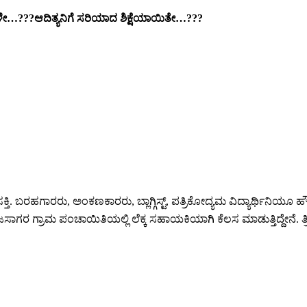
???ಆದಿತ್ಯನಿಗೆ ಸರಿಯಾದ ಶಿಕ್ಷೆಯಾಯಿತೇ…???
 ಆಸಕ್ತಿ. ಬರಹಗಾರರು, ಅಂಕಣಕಾರರು, ಬ್ಲಾಗ್ಗಿಸ್ಟ್, ಪತ್ರಿಕೋದ್ಯಮ ವಿದ್ಯಾರ್ಥಿನಿ
ರಾಜಸಾಗರ ಗ್ರಾಮ ಪಂಚಾಯಿತಿಯಲ್ಲಿ ಲೆಕ್ಕ ಸಹಾಯಕಿಯಾಗಿ ಕೆಲಸ ಮಾಡುತ್ತಿದ್ದೇನೆ. ತ್ರಿವಳ