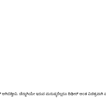
ಗಿಬಿಡ್ತೀವಿ. ಚೆನ್ನಾಗಿಯೇ ಇರುವ ಮನುಷ್ಯರೆಲ್ಲರೂ ದಿಢೀರ್ ಅಂತ ವಿಚಿತ್ರವಾಗಿ 