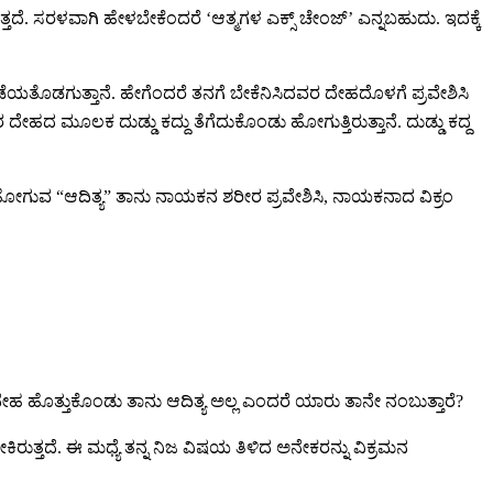
ರುತ್ತದೆ. ಸರಳವಾಗಿ ಹೇಳಬೇಕೆಂದರೆ ‘ಆತ್ಮಗಳ ಎಕ್ಸ್ ಚೇಂಜ್’ ಎನ್ನಬಹುದು. ಇದಕ್ಕೆ
 ಪಡೆಯತೊಡಗುತ್ತಾನೆ. ಹೇಗೆಂದರೆ ತನಗೆ ಬೇಕೆನಿಸಿದವರ ದೇಹದೊಳಗೆ ಪ್ರವೇಶಿಸಿ
ಹದ ಮೂಲಕ ದುಡ್ಡು ಕದ್ದು ತೆಗೆದುಕೊಂಡು ಹೋಗುತ್ತಿರುತ್ತಾನೆ. ದುಡ್ಡು ಕದ್ದ
ಲಿಗೆ ಹೋಗುವ “ಆದಿತ್ಯ” ತಾನು ನಾಯಕನ ಶರೀರ ಪ್ರವೇಶಿಸಿ, ನಾಯಕನಾದ ವಿಕ್ರಂ
ಹೊತ್ತುಕೊಂಡು ತಾನು ಆದಿತ್ಯ ಅಲ್ಲ ಎಂದರೆ ಯಾರು ತಾನೇ ನಂಬುತ್ತಾರೆ?
ುತ್ತದೆ. ಈ ಮಧ್ಯೆ ತನ್ನ ನಿಜ ವಿಷಯ ತಿಳಿದ ಅನೇಕರನ್ನು ವಿಕ್ರಮನ