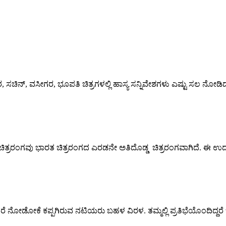
 ಸುರ, ಸಚಿನ್, ವಸೀಗರ, ಭೂಪತಿ ಚಿತ್ರಗಳಲ್ಲಿ ಹಾಸ್ಯ ಸನ್ನಿವೇಶಗಳು ಎಷ್ಟು ಸಲ ನೋಡ
ತ್ರರಂಗವು ಭಾರತ ಚಿತ್ರರಂಗದ ಎರಡನೇ ಅತಿದೊಡ್ಡ ಚಿತ್ರರಂಗವಾಗಿದೆ. ಈ ಉದ್ಯಮ
 ಆದರೆ ನೋಡೋಕೆ ಕಪ್ಪಗಿರುವ ನಟಿಯರು ಬಹಳ ವಿರಳ. ತಮ್ಮಲ್ಲಿ ಪ್ರತಿಭೆಯೊಂದಿದ