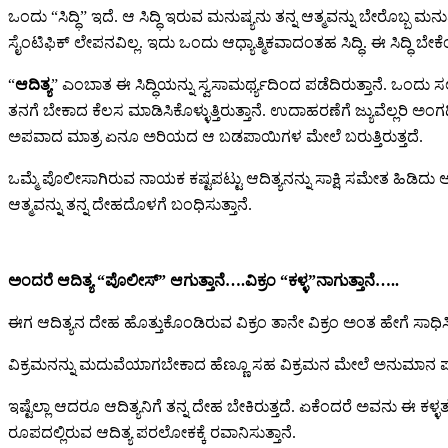
ಒಂದು “ಸಿದ್ಧಿ” ಇದೆ. ಆ ಸಿದ್ಧಿ ಇರುವ ಮನುಷ್ಯನು ತನ್ನ ಆತ್ಮವನ್ನು ಬೇರೊಬ್ಬ ಮನ
ಸೈಂಟಿಫಿಕ್ ಲೇಪನವಿಲ್ಲ. ಇದು ಒಂದು ಆಧ್ಯಾತ್ಮಿಕವಾದಂತಹ ಸಿದ್ಧಿ.‌ ಈ ಸಿದ್ಧಿ ಬ
“
ಆದಿತ್ಯ
” ಎಂಬಾತ ಈ ಸಿದ್ಧಿಯನ್ನು ಸ್ವಸಾಮರ್ಥ್ಯದಿಂದ ಪಡೆದಿರುತ್ತಾನೆ. ಒಂದು
ತನಗೆ ಬೇಕಾದ ಕೆಲಸ ಮಾಡಿಸಿಕೊಳ್ಳುತ್ತಿರುತ್ತಾನೆ. ಉದಾಹರಣೆಗೆ ಜ್ಯುವೆಲ್ಲರಿ
ಅಪವಾದ ಮಾತ್ರ ಏನೂ ಅರಿಯದ ಆ ಬಡಪಾಯಿಗಳ ಮೇಲೆ ಬರುತ್ತಿರುತ್ತದೆ.
ಒಮ್ಮೆ ಪೊಲೀಸಾಗಿರುವ ನಾಯಕ ಕಷ್ಟಪಟ್ಟು ಆದಿತ್ಯನನ್ನು ಸಾಕ್ಷಿ ಸಮೇತ ಹಿಡಿದು 
ಆತ್ಮವನ್ನು ತನ್ನ ದೇಹದೊಳಗೆ ಬಂಧಿಸುತ್ತಾನೆ.
ಅಂದರೆ ಆದಿತ್ಯ “ಪೊಲೀಸ್” ಆಗುತ್ತಾನೆ….ವಿಕ್ರಂ “ಕಳ್ಳ”ನಾಗುತ್ತಾನೆ…..
ಈಗ ಆದಿತ್ಯನ ದೇಹ ಹೊತ್ತುಕೊಂಡಿರುವ ವಿಕ್ರಂ ತಾನೇ ವಿಕ್ರಂ ಅಂತ ಹೇಗೆ ಸಾಧಿಸಿ
ವಿಕ್ರಮನನ್ನು ಮದುವೆಯಾಗಬೇಕಾದ ಹೆಣ್ಣೂ ಸಹ ವಿಕ್ರಮನ ಮೇಲೆ ಅನುಮಾನ ಪಡ
ಇಷ್ಟೆಲ್ಲಾ ಆದರೂ ಆದಿತ್ಯನಿಗೆ ತನ್ನ ದೇಹ ಬೇಕಿರುತ್ತದೆ. ಏಕೆಂದರೆ ಅವನು ಈ
ರೂಪದಲ್ಲಿರುವ ಆದಿತ್ಯ ಪರಲೋಕಕ್ಕೆ ರವಾನಿಸುತ್ತಾನೆ.