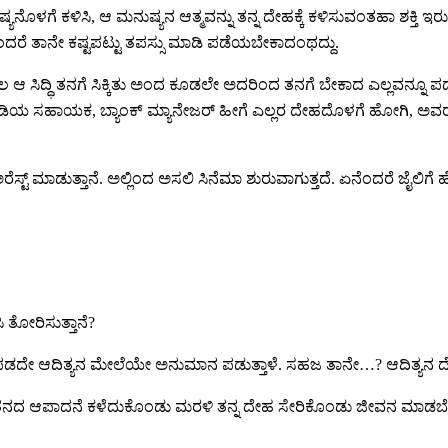
ುಷ್ಯನೊಳಗೆ ಕಳಿಸಿ, ಆ ಮನುಷ್ಯನ ಆತ್ಮವನ್ನು ತನ್ನ ದೇಹಕ್ಕೆ ಕಳಿಸುವಂತಹಾ ಶಕ್ತಿ ಇ
ೇಕೆಂದರೆ ತಾನೇ ಕಷ್ಟಪಟ್ಟು ತಪಸ್ಸು ಮಾಡಿ ಪಡೆಯಬೇಕಾದಂಥದ್ದು.
 ಸಲ ಆ ಸಿದ್ಧಿ ತನಗೆ ಸಿಕ್ಕಿತು ಅಂದ ಕೂಡಲೇ ಅದರಿಂದ ತನಗೆ ಬೇಕಾದ ಎಲ್ಲವನ್ನೂ
 ಅಂಗಡಿಯ ಸಹಾಯಕ, ಬ್ಯಾಂಕ್ ಮ್ಯಾನೇಜರ್ ಹೀಗೆ ಎಲ್ಲರ ದೇಹದೊಳಗೆ ಹೋಗಿ, ಅವರ ದೇ
ಅರೆಸ್ಟ್ ಮಾಡುತ್ತಾನೆ. ಅಲ್ಲಿಂದ ಅಸಲಿ‌ ಸಿನೆಮಾ ಶುರುವಾಗುತ್ತದೆ. ಏನೆಂದರೆ ಜೈ
 ತೋರಿಸುತ್ತಾನೆ?
ದೇ ಆದಿತ್ಯನ ಮೇಲೆಯೇ ಅನುಮಾನ ಪಡುತ್ತಾಳೆ. ಸಹಜ ತಾನೇ…? ಆದಿತ್ಯನ ದೇಹ 
 ಕಳ್ಳತನದ ಆಪಾದನೆ ಕಳೆದುಕೊಂಡು ಮರಳಿ ತನ್ನ ದೇಹ ಸೇರಿಕೊಂಡು ಜೀವನ ಮಾಡಬೇಕಿರ