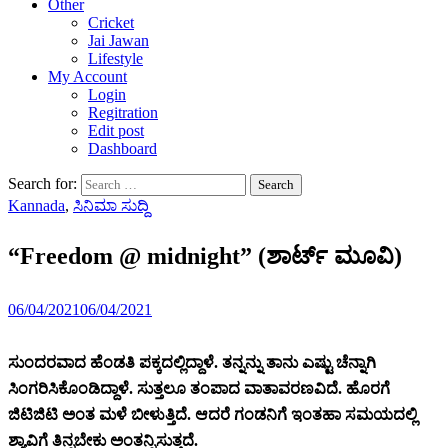
Other
Cricket
Jai Jawan
Lifestyle
My Account
Login
Regitration
Edit post
Dashboard
Search for:
Kannada
,
ಸಿನಿಮಾ ಸುದ್ದಿ
“Freedom @ midnight” (ಶಾರ್ಟ್ ಮೂವಿ)
06/04/2021
06/04/2021
ಸುಂದರವಾದ ಹೆಂಡತಿ ಪಕ್ಕದಲ್ಲಿದ್ದಾಳೆ. ತನ್ನನ್ನು ತಾನು ಎಷ್ಟು ಚೆನ್ನಾಗಿ
ಸಿಂಗರಿಸಿಕೊಂಡಿದ್ದಾಳೆ. ಸುತ್ತಲೂ ತಂಪಾದ ವಾತಾವರಣವಿದೆ. ಹೊರಗೆ
ಜಿಟಿಜಿಟಿ ಅಂತ ಮಳೆ ಬೀಳುತ್ತಿದೆ. ಆದರೆ ಗಂಡನಿಗೆ ಇಂತಹಾ ಸಮಯದಲ್ಲಿ
ಶ್ಯಾವಿಗೆ ತಿನ್ನಬೇಕು ಅಂತನ್ನಿಸುತ್ತದೆ.