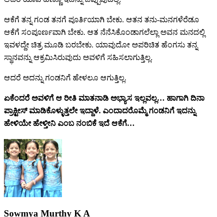
ಆಕೆಗೆ ತನ್ನ ಗಂಡ ತನಗೆ ಪೂರ್ತಿಯಾಗಿ ಬೇಕು. ಆತನ ತನು-ಮನಗಳೆರೆಡೂ
ಆಕೆಗೆ ಸಂಪೂರ್ಣವಾಗಿ ಬೇಕು. ಆತ ನೆನೆಸಿಕೊಂಡಾಗಲೆಲ್ಲಾ ಅವನ ಮನದಲ್ಲಿ
ಇವಳದ್ದೇ ಚಿತ್ರ ಮೂಡಿ ಬರಬೇಕು. ಯಾವುದೋ ಅಪರಿಚಿತ ಹೆಂಗಸು ತನ್ನ
ಸ್ಥಾನವನ್ನು ಆಕ್ರಮಿಸಿರುವುದು ಅವಳಿಗೆ ಸಹಿಸಲಾಗುತ್ತಿಲ್ಲ.
ಆದರೆ ಅದನ್ನು ಗಂಡನಿಗೆ ಹೇಳಲೂ ಆಗುತ್ತಿಲ್ಲ.
ಏಕೆಂದರೆ ಅವಳಿಗೆ ಆ ರೀತಿ ಮಾತನಾಡಿ ಅಭ್ಯಾಸ ಇಲ್ಲವಲ್ಲ… ಹಾಗಾಗಿ ದಿನಾ
ಪ್ರಾಕ್ಟೀಸ್ ಮಾಡಿಕೊಳ್ಳುತ್ತಲೇ ಇದ್ದಾಳೆ. ಎಂದಾದರೊಮ್ಮೆ ಗಂಡನಿಗೆ ಇದನ್ನು
ಹೇಳಿಯೇ ಹೇಳ್ತೀನಿ ಎಂಬ ನಂಬಿಕೆ ಇದೆ ಆಕೆಗೆ‌‌…
Sowmya Murthy K A