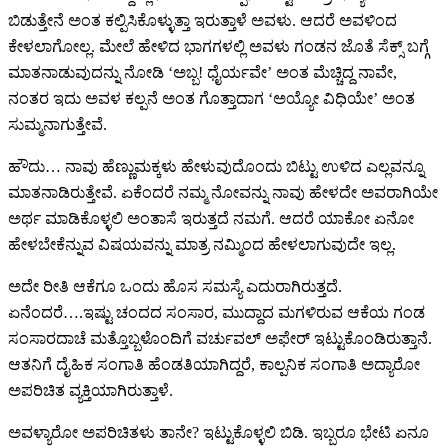
ಬಿಡುತ್ತೇನೆ ಅಂತ ಕಲ್ಪಿಸಿಕೊಳ್ಳುತ್ತಾ ಇರುತ್ತಾಳೆ ಅವಳು. ಆದರೆ ಅವಳಿಂದ
ಕೇಳಲಾಗೋಲ್ಲ. ಮೇಲೆ ಹೇಳಿದ ಭಾಗಗಳಲ್ಲಿ ಅವಳು ಗಂಡನ ಜೊತೆ ಸೆಕ್ಸ್ ಬಗ್ಗೆ
ಮಾತನಾಡುವುದನ್ನು ನೋಡಿ ‘ಅಬ್ಬ! ಧೈರ್ಯವೇ’ ಅಂತ ಮೆಚ್ಚಿದ್ದ ನಾವೇ,
ನಂತರ ಇದು ಅವಳ ಕಲ್ಪನೆ ಅಂತ ಗೊತ್ತಾದಾಗ ‘ಅಯ್ಯೋ ವಿಧಿಯೇ’ ಅಂತ
ಸುಮ್ಮನಾಗುತ್ತೇವೆ.
ಹೌದು… ನಾವು ಹೆಣ್ಣುಮಕ್ಕಳು ಹೇಳುವುದೊಂದು ಬಿಟ್ಟು ಉಳಿದ ಎಲ್ಲವನ್ನೂ
ಮಾತನಾಡಿರುತ್ತೇವೆ. ಏಕೆಂದರೆ ನಮ್ಮ ನೋವನ್ನು ನಾವು ಹೇಳದೇ ಅವರಾಗಿಯೇ
ಅರ್ಥ ಮಾಡಿಕೊಳ್ಳಲಿ ಅಂತಾಸೆ ಇರುತ್ತದೆ ನಮಗೆ. ಆದರೆ ಯಾಕೋ ಏನೋ
ಹೇಳಬೇಕೆನ್ನುವ ವಿಷಯವನ್ನು ಮಾತ್ರ ನಮ್ಮಿಂದ ಹೇಳಲಾಗುವುದೇ ಇಲ್ಲ.
ಅದೇ ರೀತಿ ಆಕೆಗೂ ಒಂದು ಹೊಸ ಸಮಸ್ಯೆ ಎದುರಾಗಿರುತ್ತದೆ‌.
ಏನೆಂದರೆ….ಇಷ್ಟು ಚಂದದ ಸಂಸಾರ, ಮುದ್ದಾದ ಮಗಳಿರುವ ಆಕೆಯ ಗಂಡ
ಸಂಸಾರದಾಚೆ ಮತ್ತೊಬ್ಬಳೊಂದಿಗೆ ವರ್ಚುವಲ್ ಅಫೇರ್ ಇಟ್ಟುಕೊಂಡಿರುತ್ತಾನೆ.
ಆತನಿಗೆ ದೈಹಿಕ ಸಂಗಾತಿ ಹೆಂಡತಿಯಾಗಿದ್ದರೆ, ಕಾಲ್ಪನಿಕ ಸಂಗಾತಿ ಅದ್ಯಾರೋ
ಅಪರಿಚಿತ ವ್ಯಕ್ತಿಯಾಗಿರುತ್ತಾಳೆ.
ಅವಳ್ಯಾರೋ ಅಪರಿಚಿತಳು ತಾನೇ? ಇಟ್ಟುಕೊಳ್ಳಲಿ ಬಿಡಿ. ಇಬ್ಬರೂ ಭೇಟಿ ಏನೂ