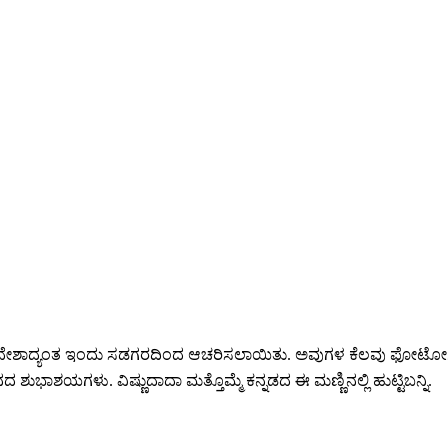
ನು ದೇಶಾದ್ಯಂತ ಇಂದು ಸಡಗರದಿಂದ ಆಚರಿಸಲಾಯಿತು. ಅವುಗಳ ಕೆಲವು ಫೋಟೋಗಳ
ಾಶಯಗಳು. ವಿಷ್ಣುದಾದಾ ಮತ್ತೊಮ್ಮೆ ಕನ್ನಡದ ಈ ಮಣ್ಣಿನಲ್ಲಿ ಹುಟ್ಟಿಬನ್ನಿ.