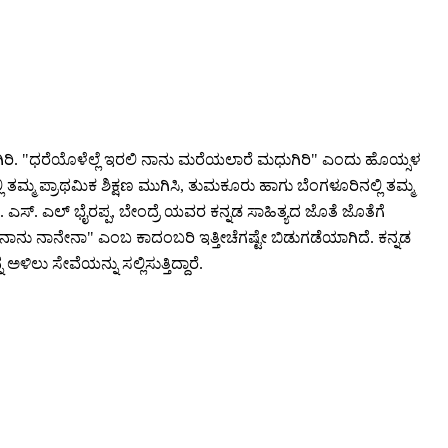
ಿ. "ಧರೆಯೊಳೆಲ್ಲೆ ಇರಲಿ ನಾನು ಮರೆಯಲಾರೆ ಮಧುಗಿರಿ" ಎಂದು ಹೊಯ್ಸಳ
 ಪ್ರಾಥಮಿಕ ಶಿಕ್ಷಣ ಮುಗಿಸಿ, ತುಮಕೂರು ಹಾಗು ಬೆಂಗಳೂರಿನಲ್ಲಿ ತಮ್ಮ
 ಎಸ್. ಎಲ್ ಭೈರಪ್ಪ, ಬೇಂದ್ರೆ ಯವರ ಕನ್ನಡ ಸಾಹಿತ್ಯದ ಜೊತೆ ಜೊತೆಗೆ
ಾನು ನಾನೇನಾ" ಎಂಬ ಕಾದಂಬರಿ ಇತ್ತೀಚೆಗಷ್ಟೇ ಬಿಡುಗಡೆಯಾಗಿದೆ. ಕನ್ನಡ
ಲು ಸೇವೆಯನ್ನು ಸಲ್ಲಿಸುತ್ತಿದ್ದಾರೆ.