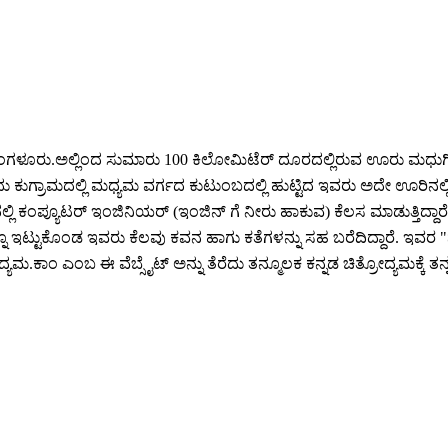
ಂಗಳೂರು.ಅಲ್ಲಿಂದ ಸುಮಾರು 100 ಕಿಲೋಮಿಟೆರ್ ದೂರದಲ್ಲಿರುವ ಊರು ಮಧುಗಿರ
ಮದಲ್ಲಿ ಮಧ್ಯಮ ವರ್ಗದ ಕುಟುಂಬದಲ್ಲಿ ಹುಟ್ಟಿದ ಇವರು ಅದೇ ಊರಿನಲ್ಲಿ ತಮ್ಮ
 ಕಂಪ್ಯೂಟರ್ ಇಂಜಿನಿಯರ್ (ಇಂಜಿನ್ ಗೆ ನೀರು ಹಾಕುವ) ಕೆಲಸ ಮಾಡುತ್ತಿದ್ದಾರೆ.
ಇಟ್ಟುಕೊಂಡ ಇವರು ಕೆಲವು ಕವನ ಹಾಗು ಕತೆಗಳನ್ನು ಸಹ ಬರೆದಿದ್ದಾರೆ. ಇವರ "ನ
ಕಾಂ ಎಂಬ ಈ ವೆಬ್ಸೈಟ್ ಅನ್ನು ತೆರೆದು ತನ್ಮೂಲಕ ಕನ್ನಡ ಚಿತ್ರೋದ್ಯಮಕ್ಕೆ ತನ್ನ ಅಳಿ