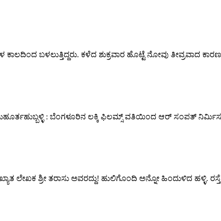
ು ವಾರಗಳ ಕಾಲದಿಂದ ಬಳಲುತ್ತಿದ್ದರು. ಕಳೆದ ಶುಕ್ರವಾರ ಹೊಟ್ಟೆ ನೋವು ತೀವ್ರವಾದ
ುಹೂರ್ತಹುಬ್ಬಳ್ಳಿ : ಬೆಂಗಳೂರಿನ ಲಕ್ಕಿ ಫಿಲಮ್ಸ್ ವತಿಯಿಂದ ಆರ್ ಸಂಪತ್ ನಿರ್ಮಿಸ
ಯಾತ ಲೇಖಕ ಶ್ರೀ ತರಾಸು ಅವರದ್ದು! ಹುಲಿಗೊಂದಿ ಅನ್ನೋ ಹಿಂದುಳಿದ ಹಳ್ಳಿ. ರಸ್ತ