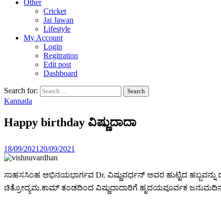
Other
Cricket
Jai Jawan
Lifestyle
My Account
Login
Regitration
Edit post
Dashboard
Search for:
Kannada
Happy birthday ವಿಷ್ಣುದಾದಾ
18/09/2021
20/09/2021
ಸಾಹಸಸಿಂಹ ಅಭಿನಯಭಾರ್ಗವ Dr. ವಿಷ್ಣುವರ್ಧನ್ ಅವರ ಹುಟ್ಟಿದ ಹಬ್ಬವನ್
ಚಿತ್ರೋದ್ಯಮ.ಕಾಮ್ ತಂಡದಿಂದ ವಿಷ್ಣುದಾದಾರಿಗೆ ಹೃದಯಪೂರ್ವಕ ಜನುಮದಿನದ ಶುಭ