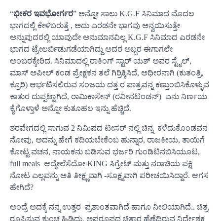
“
ಭೀಕರ ಇವಭೋರ್ಗರ
” ಅನ್ನೋ ಸಾಲು K.G.F ಸಿನಿಮಾದ ಮೊದಲ
ಭಾಗದಲ್ಲಿ ಕೇಳಿಬರುತ್ತೆ , ಅದು ಎರಡನೇ ಭಾಗವು ಅನ್ವಯಿಸುತ್ತೇ
ಅನ್ನುವುದರಲ್ಲಿ ಯಾವುದೇ ಅನುಮಾನವಿಲ್ಲ K.G.F ಸಿನಿಮಾದ ಎರಡನೇ
ಭಾಗದ ಟ್ರೇಲರ್ಬಿಡುಗಡೆಯಾಗಿದ್ದು ಅದರ ಅಬ್ಬರ ಈಗಾಗಲೇ
ಅಂಬರಕ್ಕೇರಿದ. ಸಿನಿಮಾದಲ್ಲಿ ರಾಕಿಂಗ್ ಸ್ಟಾರ್ ಯಶ್ ಅವರ ಸ್ಟೈಲ್,
ಮಾಸ್ ಅಪೀಲ್ ಕಂಡ ಪ್ರೇಕ್ಷಕನ ತಲೆ ಗಿರ್ರಿಕ್ಕಿಸಿದೆ, ಅಧೀರನಾಗಿ (ಕುತಂತ್ರಿ,
ಕ್ರೂರಿ) ಆರ್ಭಟಿಸಲಿರುವ ಸಂಜಯ ದತ್ತ ರ ಪಾತ್ರವನ್ನ ಕಣ್ತುಂಬಿಸಿಕೊಳ್ಳುವ
ಕಾತುರ ದುಪ್ಪಟ್ಟಾಗಿದೆ, ರಾಮಿಕಾಸೇನ್ (ರವೀನಟಂಡನ್) ಏನು ನಿರ್ಣಯ
ಕೈಗೊಳ್ತಾಳೆ ಅನ್ನೋ ಕುತೂಹಲ ಇನ್ನು ಹೆಚ್ಚಿದೆ.
ಶರವೇಗದಲ್ಲಿ ಸಾಗುವ 2 ನಿಮಿಷದ ಟೀಸರ್ ನಲ್ಲಿ ಚಿನ್ನ ಕಳೆದುಕೊಂಡವನ
ನೋವು, ಅದನ್ನು ಹೇಗೆ ಕದಿಯಬೇಕೆಂಬ ಹುನ್ನಾರ, ರಾಜಕೀಯ, ತಾಯಿಗೆ
ಕೋಟ್ಟ ವಚನ, ನಾಯಕನು ಬಡಿಸುವ ಭರ್ಜರಿ ಗುಂಡಿಟಿನಬಿಸಿಯೂಟ,
full meals ಆದ್ಮೇಲೆಸೆದೋ KING ಸಿಗ್ರೇಟ್ ಮತ್ತು ನರಾಚಿಯ ಪಕ್ಷಿ
ನೋಟ ಎಲ್ಲವನ್ನು ಅತಿ ತೀಕ್ಷ್ಣವಾಗಿ -ಸೂಕ್ಷ್ಮವಾಗಿ ಪರೀಚಯಿಸಿದ್ದಾರೆ. ಆಗಸ
ಹೇಗಿದೆ?
ಅಂದ್ರೆ ಅದಕ್ಕೆ ನನ್ನ ಉತ್ತರ ಪ್ರಶಾಂತವಾಗಿದೆ ಹಾಗೂ ನೀಲಿಯಾಗಿದೆ.. ಚಿತ್ರ
ರೂಪಿಸುವ ಕುಂಚ ಹಿಡಿದು, ಅಪರೂಪದ ಚಿತ್ತಾರ ಹೆಣೆದಿರುವ ನಿರ್ದೇಶಕ