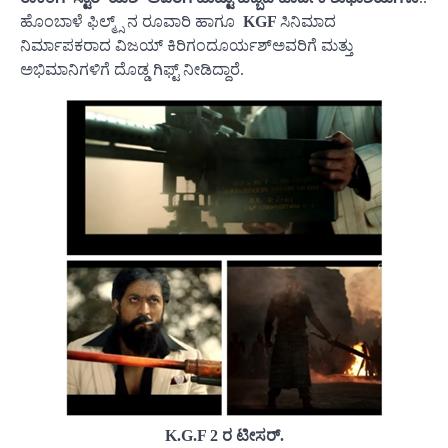
ಹೊಂಬಾಳೆ ಫಿಲ್ಮ್ಸ್ ನ ರೂವಾರಿ ಹಾಗೂ
KGF
ಸಿನಿಮಾದ
ನಿರ್ಮಾಪಕರಾದ ವಿಜಯ್ ಕಿರಿಗಂದೂರ್ಯಶ್ಅವರಿಗೆ ಮತ್ತು
ಅಭಿಮಾನಿಗಳಿಗೆ ದೊಡ್ಡ ಗಿಫ್ಟ್ ನೀಡಿದ್ದಾರೆ.
K.G.F 2 ರ ಟೀಸರ್.