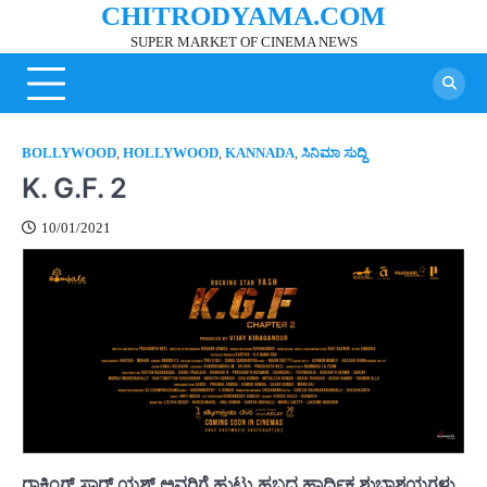
CHITRODYAMA.COM
Skip
to
SUPER MARKET OF CINEMA NEWS
content
BOLLYWOOD
,
HOLLYWOOD
,
KANNADA
,
ಸಿನಿಮಾ ಸುದ್ದಿ
K. G.F. 2
10/01/2021
ರಾಕಿಂಗ್ ಸ್ಟಾರ್ ಯಶ್ ಅವರಿಗೆ ಹುಟ್ಟು ಹಬ್ಬದ ಹಾರ್ದಿಕ ಶುಭಾಶಯಗಳು
..