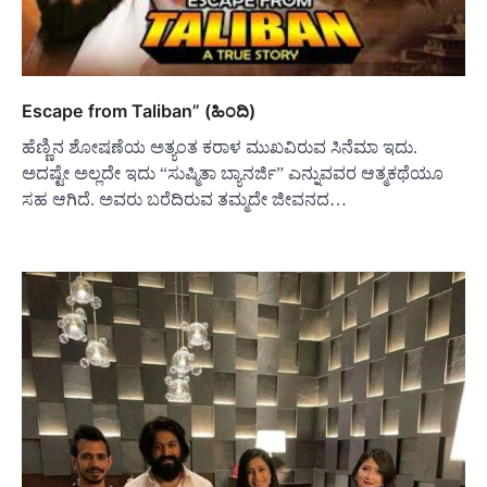
Escape from Taliban” (ಹಿಂದಿ)
ಹೆಣ್ಣಿನ ಶೋಷಣೆಯ ಅತ್ಯಂತ ಕರಾಳ ಮುಖವಿರುವ ಸಿನೆಮಾ ಇದು.
ಅದಷ್ಟೇ ಅಲ್ಲದೇ ಇದು “ಸುಷ್ಮಿತಾ ಬ್ಯಾನರ್ಜಿ” ಎನ್ನುವವರ ಆತ್ಮಕಥೆಯೂ
ಸಹ ಆಗಿದೆ. ಅವರು ಬರೆದಿರುವ ತಮ್ಮದೇ ಜೀವನದ…