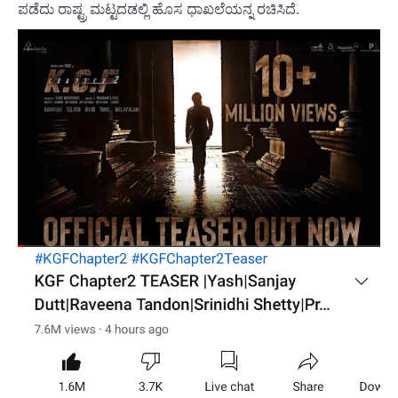
ಪಡೆದು ರಾಷ್ಟ್ರ ಮಟ್ಟದಡಲ್ಲಿ ಹೊಸ ಧಾಖಲೆಯನ್ನ ರಚಿಸಿದೆ.