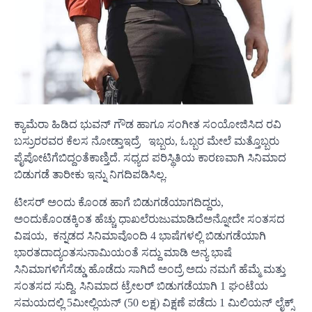
ಕ್ಯಾಮೆರಾ ಹಿಡಿದ ಭುವನ್ ಗೌಡ ಹಾಗೂ ಸಂಗೀತ ಸಂಯೋಜಿಸಿದ ರವಿ
ಬಸ್ರುರರವರ ಕೆಲಸ ನೋಡ್ತಾಇದ್ರೆ ಇಬ್ಬರು, ಓಬ್ಬರ ಮೇಲೆ ಮತ್ತೊಬ್ಬರು
ಪೈಪೋಟಿಗೆಬಿದ್ದಂತೆಕಾಣ್ತಿದೆ. ಸಧ್ಯದ ಪರಿಸ್ಥಿತಿಯ ಕಾರಣವಾಗಿ ಸಿನಿಮಾದ
ಬಿಡುಗಡೆ ತಾರೀಕು ಇನ್ನು ನಿಗದಿಪಡಿಸಿಲ್ಲ.
ಟೀಸರ್ ಅಂದು ಕೊಂಡ ಹಾಗೆ ಬಿಡುಗಡೆಯಾಗದಿದ್ದರು,
ಅಂದುಕೊಂಡಕ್ಕಿಂತ ಹೆಚ್ಚು ಧಾಖಲೆರುಜುಮಾಡಿದೆಅನ್ನೋದೇ ಸಂತಸದ
ವಿಷಯ, ಕನ್ನಡದ ಸಿನಿಮಾವೊಂದಿ 4 ಭಾಷೆಗಳಲ್ಲಿ ಬಿಡುಗಡೆಯಾಗಿ
ಭಾರತದಾದ್ಯಂತಸುನಾಮಿಯಂತೆ ಸದ್ದು ಮಾಡಿ ಅನ್ಯ ಭಾಷೆ
ಸಿನಿಮಾಗಳಿಗೆಸೆಡ್ಡು ಹೊಡೆದು ಸಾಗಿದೆ ಅಂದ್ರೆ ಅದು ನಮಗೆ ಹೆಮ್ಮೆ ಮತ್ತು
ಸಂತಸದ ಸುದ್ದಿ. ಸಿನಿಮಾದ ಟ್ರೇಲರ್ ಬಿಡುಗಡೆಯಾಗಿ 1 ಘಂಟೆಯ
ಸಮಯದಲ್ಲಿ 5ಮೀಲ್ಲಿಯನ್ (50 ಲಕ್ಷ) ವಿಕ್ಷಣೆ ಪಡೆದು 1 ಮಿಲಿಯನ್ ಲೈಕ್ಸ್