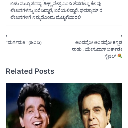
ಬಹು ಮುಖ್ಯ ಸದಸ್ಯ. ತೀಕ್ಷ್ಣ ನೇತ್ರ ಎಂಬ ಹೆಸರಲ್ಲೂ ಕೆಲವು
ಲೇಖನಗಳನ್ನು ಬರೆದಿದ್ದಾರೆ, ಬರೆಯಲಿದ್ದಾರೆ. ಘನಶ್ಯಾಮ್ ರ
ಲೇಖನಗಳಿಗೆ ನಿಮ್ಮದೊಂದು ಮೆಚ್ಚುಗೆಯಿರಲಿ
Post
⟵
⟶
“ದುರ್ಗಮತಿ” (ಹಿಂದಿ)
ಅಂದವೋ ಅಂದವೋ ಕನ್ನಡ
navigation
ನಾಡು.. ಯೇಸುದಾಸ್ ಬತ್೯ಡೇ
ಸ್ಪೆಷಲ್
Related Posts