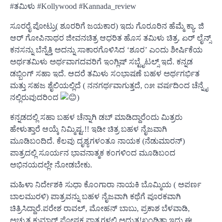
#ತಮಿಳು #Kollywood #Kannada_review
ಸೂರರೈ ಪೋಟ್ರು( ಶೂರರಿಗೆ ಜಯಕಾರ) ಇದು‌ ಗೊರೂರಿನ ಹೆಮ್ಮೆ ಕ್ಯಾ. ಜಿ‌
ಆರ್ ಗೋಪಿನಾಥರ ಜೀವನಚಿತ್ರ ಆಧರಿತ ಹೊಸ ತಮಿಳು‌‌ ಚಿತ್ರ. ಏರ್ ಲೈನ್ಸ್
ಕನಸನ್ನು ಬೆನ್ನೆತ್ತಿ ಅದನ್ನು ಸಾಕಾರಗೊಳಿಸಿದ ‘ಶೂರ’ ಎಂದು ಶೀರ್ಷಿಕೆಯ
ಅರ್ಥತಮಿಳು‌ ಅರ್ಥವಾಗದವರಿಗೆ ಇಂಗ್ಲಿಷ್ ಸಬ್ಟೈಟಲ್ಸ್ ಇದೆ.‌ ಕನ್ನಡ
ಡಬ್ಬಿಂಗ್ ಸಹಾ ಇದೆ. ಆದರೆ ತಮಿಳು‌ ಸಂಭಾಷಣೆ ಬಹಳ ಅರ್ಥಗರ್ಭಿತ‌
ಮತ್ತು ಸಹಜ ಶೈಲಿಯಲ್ಲಿದೆ ( ನನಗರ್ಥವಾಗುತ್ತದೆ, ೧೫ ವರ್ಷದಿಂದ ಚೆನ್ನೈ
ನಲ್ಲಿರುವುದರಿಂದ
)
ಕನ್ನಡದಲ್ಲಿ ಸಹಾ ಬಹಳ ಚೆನ್ನಾಗಿ ಡಬ್ ಮಾಡಿದ್ದಾರೆಂದು ಮಿತ್ರರು‌
ಹೇಳುತ್ತಾರೆ ಆಯ್ಕೆ ನಿಮ್ಮಿಷ್ಟ.!! ಇಡೀ ಚಿತ್ರ ಬಹಳ‌‌ ನೈಜವಾಗಿ
ಮೂಡಿಬಂದಿದೆ. ಕೆಲವು ದೃಶ್ಯಗಳಂತೂ ನಾಯಕ (ನೆಡುಮಾರನ್)
ಪಾತ್ರದಲ್ಲಿ ಸೂರ್ಯನ ಭಾವನಾತ್ಮಕ ಕಂಗಳಿಂದ ಮೂಡಿಬಂದ
ಅಭಿನಯದಲ್ಲೇ ನೋಡಬೇಕು.
ಮಹಿಳಾ ನಿರ್ದೇಶಕಿ ಸುಧಾ ಕೊಂಗಾರಾ ನಾಯಕಿ ಬೊಮ್ಮಿಯ ( ಅಪರ್ಣ
ಬಾಲಮುರಳಿ) ಪಾತ್ರವನ್ನು ‌ಬಹಳ ನೈಜವಾಗಿ ಕಥೆಗೆ ಪೂರಕವಾಗಿ
ಚಿತ್ರಿಸಿದ್ದಾರೆ.ಪರೇಶ ರಾವಲ್, ಮೋಹನ್‌ ಬಾಬು, ಪ್ರಕಾಶ ಬೆಳವಾಡಿ,
ಅಚ್ಯುತ ಕುಮಾರ್ ಪೋಷಕ ಪಾತ್ರಗಳಲ್ಲಿ ಅದ್ಭುತ!ಖಂಡಿತಾ ‌ಇದು ಈ