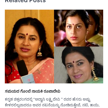
ಸಮಯದ ಗೊಂಬೆ ನಾಯಕಿ ರೂಪಾದೇವಿ
ಕನ್ನಡ ಚಿತ್ರರಂಗದಲ್ಲಿ “ಅದ್ವಾನಿ ಲಕ್ಷ್ಮಿ ದೇವಿ ” ರವರ ಹೆಸರು ಅಷ್ಟು
ಕೇಳಿರಲಿಲ್ಲವಾದರೂ ಅವರ ನಟನೆಯನ್ನು ನೋಡಿರುತ್ತೇವೆ, ನಟಿ, ತಾಯಿ,