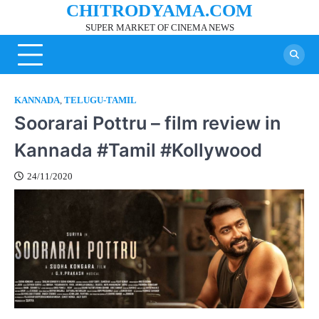
CHITRODYAMA.COM
Skip
to
SUPER MARKET OF CINEMA NEWS
content
KANNADA
,
TELUGU-TAMIL
Soorarai Pottru – film review in
Kannada #Tamil #Kollywood
24/11/2020