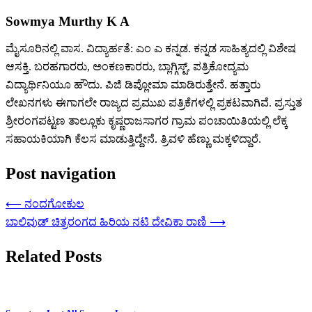
Sowmya Murthy K A
ಮೈಸೂರಿನಲ್ಲಿ ವಾಸ. ವಿದ್ಯಾರ್ಹತೆ: ಎಂ ಎ ಕನ್ನಡ. ಕನ್ನಡ ಸಾಹಿತ್ಯದಲ್ಲಿ ವಿಶೇಷ
ಆಸಕ್ತಿ. ಬರಹಗಾರರು, ಅಂಕಣಕಾರರು, ಬ್ಲಾಗ್ಗಿಸ್ಟ್, ಪತ್ರಿಕೋದ್ಯಮ
ವಿದ್ಯಾರ್ಥಿನಿಯೂ ಹೌದು. ಪಿಜಿ ಡಿಪ್ಲೋಮಾ ಮಾಡಿರುತ್ತೇನೆ. ಹತ್ತಾರು
ಲೇಖನಗಳು ಈಗಾಗಲೇ ರಾಜ್ಯದ ಪ್ರಮುಖ ಪತ್ರಿಕೆಗಳಲ್ಲಿ ಪ್ರಕಟವಾಗಿವೆ. ಪ್ರಸ್ತುತ
ಶ್ರೀರಂಗಪಟ್ಟಣ ತಾಲ್ಲೂಕು ಕೃಷ್ಣರಾಜಸಾಗರ ಗ್ರಾಮ ಪಂಚಾಯಿತಿಯಲ್ಲಿ ಲೆಕ್ಕ
ಸಹಾಯಕಿಯಾಗಿ ಕೆಲಸ ಮಾಡುತ್ತಿದ್ದೇನೆ. ತ್ರಿವಳಿ ಹೆಣ್ಣು ಮಕ್ಕಳಿದ್ದಾರೆ.
Post navigation
⟵
ನಂದಗೋಕುಲ
ಬಾಲಿವುಡ್ ಚಿತ್ರರಂಗದ ಹಿರಿಯ ನಟಿ ದೇವಿಕಾ ರಾಣಿ
⟶
Related Posts