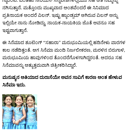
ಗ್ಯಾರಂಟಿ. ಎಂತಹಾ ಸೀರಿಯಸ್ ಸನ್ನಿವೇಶಗಳಲ್ಲಿಯೂ ಸಹ ಆತ ನಮ್ಮನ್ನು
ನಗಿಸುತ್ತಾನೆ. ಮತ್ತೊಂದು ಮುಖ್ಯವಾದ ಅಂಶವೆಂದರೆ ಈ ಸಿನಿಮಾದ
ಪ್ರತಿನಾಯಕ ಅಂದರೆ ವಿಲನ್. ಇಷ್ಟು ಹ್ಯಾಂಡ್ಸಮ್ ಆಗಿರುವ ವಿಲನ್ ಅನ್ನು
ಇಲ್ಲಿಯೇ ನಾನು ನೋಡಿದ್ದು. ನಾಯಕ-ನಾಯಕಿಯ ಜೊತೆ ಅವನೂ ಸಹ
ಇಷ್ಟವಾಗುತ್ತಾನೆ.
ಈ ಸಿನೆಮಾದ ಶೂಟಿಂಗ್ “ಸಹಾರಾ” ಮರುಭೂಮಿಯಲ್ಲಿ ಹದಿನೇಳು ವಾರಗಳ
ಕಾಲ ನಡೆದಿತ್ತಂತೆ. ಆಗ ಸಿನೆಮಾ ಮಂದಿ ನಿರ್ಜಲೀಕರಣ, ಮರಳಿನ ಬಿರುಗಾಳಿ,
ಮರುಭೂಮಿಯ ಹಾವುಗಳಿಂದ ತೊಂದರೆಗೊಳಗಾಗಿದ್ದರಂತೆ. ಆದರೂ ಸಹ
ಸಿನೆಮಾವನ್ನು ಅತ್ಯುತ್ತಮವಾಗಿ ಚಿತ್ರೀಕರಿಸಿದ್ದಾರೆ.
ಮನುಷ್ಯನ ಅತಿಯಾದ ದುರಾಸೆಯೇ ಅವನ ಸಾವಿಗೆ ಕಾರಣ ಅಂತ ಹೇಳುವ
ಸಿನೆಮಾ ಇದು.