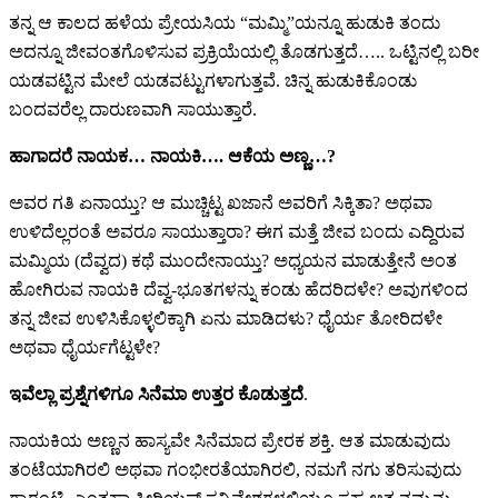
ತನ್ನ ಆ ಕಾಲದ ಹಳೆಯ ಪ್ರೇಯಸಿಯ “ಮಮ್ಮಿ”ಯನ್ನೂ ಹುಡುಕಿ ತಂದು
ಅದನ್ನೂ ಜೀವಂತಗೊಳಿಸುವ ಪ್ರಕ್ರಿಯೆಯಲ್ಲಿ ತೊಡಗುತ್ತದೆ….. ಒಟ್ಟಿನಲ್ಲಿ ಬರೀ
ಯಡವಟ್ಟಿನ ಮೇಲೆ ಯಡವಟ್ಟುಗಳಾಗುತ್ತವೆ. ಚಿನ್ನ ಹುಡುಕಿಕೊಂಡು
ಬಂದವರೆಲ್ಲ ದಾರುಣವಾಗಿ ಸಾಯುತ್ತಾರೆ.
ಹಾಗಾದರೆ ನಾಯಕ… ನಾಯಕಿ…. ಆಕೆಯ ಅಣ್ಣ…?
ಅವರ ಗತಿ ಏನಾಯ್ತು? ಆ ಮುಚ್ಚಿಟ್ಟ ಖಜಾನೆ ಅವರಿಗೆ ಸಿಕ್ಕಿತಾ? ಅಥವಾ
ಉಳಿದೆಲ್ಲರಂತೆ ಅವರೂ ಸಾಯುತ್ತಾರಾ? ಈಗ ಮತ್ತೆ ಜೀವ ಬಂದು ಎದ್ದಿರುವ
ಮಮ್ಮಿಯ (ದೆವ್ವದ) ಕಥೆ ಮುಂದೇನಾಯ್ತು? ಅಧ್ಯಯನ ಮಾಡುತ್ತೇನೆ ಅಂತ
ಹೋಗಿರುವ ನಾಯಕಿ ದೆವ್ವ-ಭೂತಗಳನ್ನು ಕಂಡು ಹೆದರಿದಳೇ? ಅವುಗಳಿಂದ
ತನ್ನ ಜೀವ ಉಳಿಸಿಕೊಳ್ಳಲಿಕ್ಕಾಗಿ ಏನು ಮಾಡಿದಳು? ಧೈರ್ಯ ತೋರಿದಳೇ
ಅಥವಾ ಧೈರ್ಯಗೆಟ್ಟಳೇ?
ಇವೆಲ್ಲಾ ಪ್ರಶ್ನೆಗಳಿಗೂ ಸಿನೆಮಾ ಉತ್ತರ ಕೊಡುತ್ತದೆ
.
ನಾಯಕಿಯ ಅಣ್ಣನ ಹಾಸ್ಯವೇ ಸಿನೆಮಾದ ಪ್ರೇರಕ ಶಕ್ತಿ. ಆತ ಮಾಡುವುದು
ತಂಟೆಯಾಗಿರಲಿ ಅಥವಾ ಗಂಭೀರತೆಯಾಗಿರಲಿ, ನಮಗೆ ನಗು ತರಿಸುವುದು