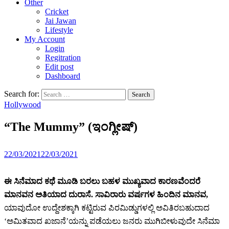
Other
Cricket
Jai Jawan
Lifestyle
My Account
Login
Regitration
Edit post
Dashboard
Search for:
Hollywood
“The Mummy” (ಇಂಗ್ಲೀಷ್)
22/03/2021
22/03/2021
ಈ ಸಿನೆಮಾದ ಕಥೆ ಮೂಡಿ ಬರಲು ಬಹಳ ಮುಖ್ಯವಾದ ಕಾರಣವೆಂದರೆ
ಮಾನವನ ಅತಿಯಾದ ದುರಾಸೆ. ಸಾವಿರಾರು ವರ್ಷಗಳ ಹಿಂದಿನ ಮಾನವ,
ಯಾವುದೋ ಉದ್ದೇಶಕ್ಕಾಗಿ ಕಟ್ಟಿರುವ ಪಿರಮಿಡ್ಡುಗಳಲ್ಲಿ ಅವಿತಿರಬಹುದಾದ
‘ಅಮಿತವಾದ ಖಜಾನೆ’ಯನ್ನು ಪಡೆಯಲು ಜನರು ಮುಗಿಬೀಳುವುದೇ ಸಿನೆಮಾ