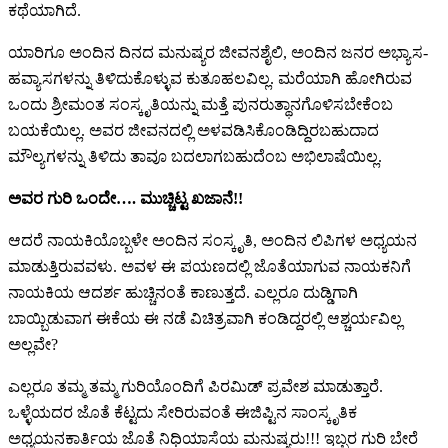
ಕಥೆಯಾಗಿದೆ.
ಯಾರಿಗೂ ಅಂದಿನ ದಿನದ ಮನುಷ್ಯರ ಜೀವನಶೈಲಿ, ಅಂದಿನ ಜನರ ಅಭ್ಯಾಸ-
ಹವ್ಯಾಸಗಳನ್ನು ತಿಳಿದುಕೊಳ್ಳುವ ಕುತೂಹಲವಿಲ್ಲ. ಮರೆಯಾಗಿ ಹೋಗಿರುವ
ಒಂದು ಶ್ರೀಮಂತ ಸಂಸ್ಕೃತಿಯನ್ನು ಮತ್ತೆ ಪುನರುತ್ಥಾನಗೊಳಿಸಬೇಕೆಂಬ
ಬಯಕೆಯಿಲ್ಲ. ಅವರ ಜೀವನದಲ್ಲಿ ಅಳವಡಿಸಿಕೊಂಡಿದ್ದಿರಬಹುದಾದ
ಮೌಲ್ಯಗಳನ್ನು ತಿಳಿದು ತಾವೂ ಬದಲಾಗಬಹುದೆಂಬ ಅಭಿಲಾಷೆಯಿಲ್ಲ.
ಅವರ ಗುರಿ ಒಂದೇ…. ಮುಚ್ಚಿಟ್ಟ ಖಜಾನೆ!!
ಆದರೆ ನಾಯಕಿಯೊಬ್ಬಳೇ ಅಂದಿನ ಸಂಸ್ಕೃತಿ, ಅಂದಿನ ಲಿಪಿಗಳ‌ ಅಧ್ಯಯನ
ಮಾಡುತ್ತಿರುವವಳು. ಅವಳ‌ ಈ ಪಯಣದಲ್ಲಿ ಜೊತೆಯಾಗುವ ನಾಯಕನಿಗೆ
ನಾಯಕಿಯ ಆದರ್ಶ ಹುಚ್ಚಿನಂತೆ ಕಾಣುತ್ತದೆ. ಎಲ್ಲರೂ ದುಡ್ಡಿಗಾಗಿ
ಬಾಯ್ಬಿಡುವಾಗ ಈಕೆಯ ಈ ನಡೆ ವಿಚಿತ್ರವಾಗಿ ಕಂಡಿದ್ದರಲ್ಲಿ ಆಶ್ಚರ್ಯವಿಲ್ಲ
ಅಲ್ಲವೇ?
ಎಲ್ಲರೂ ತಮ್ಮ ತಮ್ಮ ಗುರಿಯೊಂದಿಗೆ ಪಿರಮಿಡ್ ಪ್ರವೇಶ ಮಾಡುತ್ತಾರೆ.
ಒಳ್ಳೆಯದರ ಜೊತೆ ಕೆಟ್ಟದು ಸೇರಿರುವಂತೆ ಈಜಿಪ್ಟಿನ ಸಾಂಸ್ಕೃತಿಕ
ಅಧ್ಯಯನಕಾರ್ತಿಯ ಜೊತೆ ನಿಧಿಯಾಸೆಯ ಮನುಷ್ಯರು!!! ಇಬ್ಬರ ಗುರಿ ಬೇರೆ