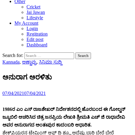
Other
Cricket
Jai Jawan
Lifestyle
My Account
Login
Regitration
Edit post
Dashboard
Search for:
Kannada
,
ಅಣ್ಣಾವ್ರು
,
ಸಿನಿಮಾ ಸುದ್ದಿ
ಅನುರಾಗ ಅರಳಿತು
07/04/2021
07/04/2021
1986ರ ಎಂ ಎಸ್ ರಾಜಶೇಖರ್ ನಿರ್ದೇಶನದಲ್ಲಿ ಹೊರಬಂದ ಈ ಗೋಲ್ಡನ್
ಜ್ಯೂಬಿಲಿ ಆಚರಿಸಿದ ಚಿತ್ರ ಜನಪ್ರಿಯ ಲೇಖಕಿ ಶ್ರೀಮತಿ ಎಚ್ ಜಿ ರಾಧಾದೇವಿ
ಅವರ ಅನುರಾಗದ ಅಂತಃಪುರ ಕಾದಂಬರಿ ಆಧಾರಿತ.
ಶೇಕ್ಸ್‌ಪಿಯರನ ಟೇಮಿಂಗ್ ಆಫ್ ದಿ ಶ್ರ್ಯೂ ಅದೆಷ್ಟು ಬಾರಿ ಬೇರೆ ಬೇರೆ