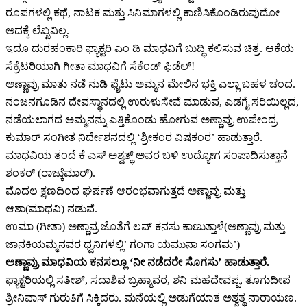
ರೂಪಗಳಲ್ಲಿ ಕಥೆ, ನಾಟಕ ಮತ್ತು ಸಿನಿಮಾಗಳಲ್ಲಿ ಕಾಣಿಸಿಕೊಂಡಿರುವುದೋ
ಅದಕ್ಕೆ ಲೆಖ್ಖವಿಲ್ಲ.
ಇದೂ ದುರಹಂಕಾರಿ ಫ್ಯಾಕ್ಟರಿ ಎಂ ಡಿ ಮಾಧವಿಗೆ ಬುದ್ಧಿ ಕಲಿಸುವ ಚಿತ್ರ. ಆಕೆಯ
ಸೆಕ್ರೆಟರಿಯಾಗಿ ಗೀತಾ ಮಾಧವಿಗೆ ಸೆಕೆಂಡ್ ಫಿಡೆಲ್!
ಅಣ್ಣಾವ್ರು ಮಾತು ನಡೆ ನುಡಿ ಫೈಟು ಅಮ್ಮನ ಮೇಲಿನ ಭಕ್ತಿ ಎಲ್ಲಾ ಬಹಳ ಚಂದ.
ನಂಜನಗೂಡಿನ ದೇವಸ್ಥಾನದಲ್ಲಿ ಉರುಳುಸೇವೆ ಮಾಡುವ, ಎಡಗೈ ಸರಿಯಿಲ್ಲದ,
ನಡೆಯಲಾಗದ ಅಮ್ಮನನ್ನು ಎತ್ತಿಕೊಂಡು ಹೋಗುವ ಅಣ್ಣಾವ್ರು ಉಪೇಂದ್ರ
ಕುಮಾರ್ ಸಂಗೀತ ನಿರ್ದೇಶನದಲ್ಲಿ ‘ಶ್ರೀಕಂಠ ವಿಷಕಂಠ’ ಹಾಡುತ್ತಾರೆ.
ಮಾಧವಿಯ ತಂದೆ ಕೆ ಎಸ್ ಅಶ್ವತ್ಥ್ ಅವರ ಬಳಿ ಉದ್ಯೋಗ ಸಂಪಾದಿಸುತ್ತಾನೆ
ಶಂಕರ್ (ರಾಜ್ಕುೆಮಾರ್).
ಮೊದಲ ಕ್ಷಣದಿಂದ ಘರ್ಷಣೆ ಆರಂಭವಾಗುತ್ತದೆ ಅಣ್ಣಾವ್ರು ಮತ್ತು
ಆಶಾ(ಮಾಧವಿ) ನಡುವೆ.
ಉಮಾ (ಗೀತಾ) ಅಣ್ಣಾವ್ರ ಜೊತೆಗೆ ಲವ್ ಕನಸು ಕಾಣುತ್ತಾಳೆ(ಅಣ್ಣಾವ್ರು ಮತ್ತು
ಜಾನಕಿಯಮ್ಮನವರ ಧ್ವನಿಗಳಲ್ಲಿ’ ಗಂಗಾ ಯಮುನಾ ಸಂಗಮ’)
ಅಣ್ಣಾವ್ರು ಮಾಧವಿಯ ಕನಸಲ್ಲೂ ‘ನೀ ನಡೆದರೇ ಸೊಗಸು’ ಹಾಡುತ್ತಾರೆ.
ಫ್ಯಾಕ್ಟರಿಯಲ್ಲಿ ಸತೀಶ್, ಸದಾಶಿವ ಬ್ರಹ್ಮಾವರ, ಶನಿ ಮಹದೇವಪ್ಪ, ತೂಗುದೀಪ
ಶ್ರೀನಿವಾಸ್ ಗುರುತಿಗೆ ಸಿಕ್ಕಿದರು. ಮನೆಯಲ್ಲಿ ಅಡುಗೆಯಾತ ಅಶ್ವತ್ಥ ನಾರಾಯಣ.