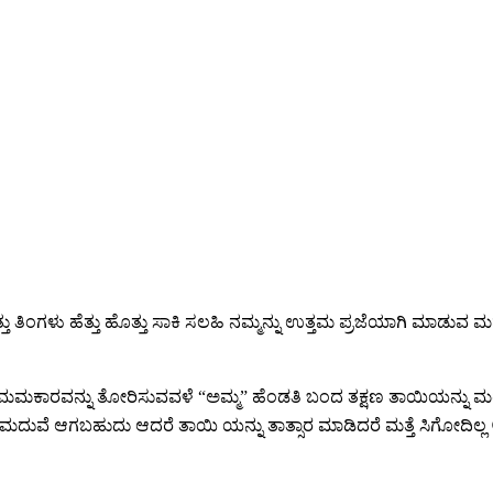
್ತು ತಿಂಗಳು ಹೆತ್ತು ಹೊತ್ತು ಸಾಕಿ ಸಲಹಿ ನಮ್ಮನ್ನು ಉತ್ತಮ ಪ್ರಜೆಯಾಗಿ ಮಾಡುವ
ೆಯ ಮಮಕಾರವನ್ನು ತೋರಿಸುವವಳೆ “ಅಮ್ಮ” ಹೆಂಡತಿ ಬಂದ ತಕ್ಷಣ ತಾಯಿಯನ್ನು
ೆ ಮದುವೆ ಆಗಬಹುದು ಆದರೆ ತಾಯಿ ಯನ್ನು ತಾತ್ಸಾರ ಮಾಡಿದರೆ ಮತ್ತೆ ಸಿಗೋದಿಲ್ಲ