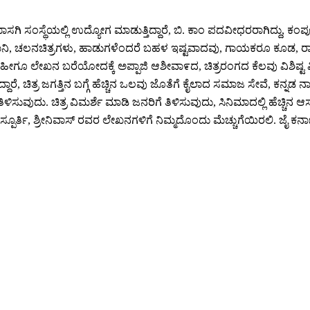
ಾಸಗಿ ಸಂಸ್ಥೆಯಲ್ಲಿ ಉದ್ಯೋಗ ಮಾಡುತ್ತಿದ್ದಾರೆ, ಬಿ. ಕಾಂ ಪದವೀಧರರಾಗಿದ್ದು, ಕಂಪ್ಯ
ಾನಿ, ಚಲನಚಿತ್ರಗಳು, ಹಾಡುಗಳೆಂದರೆ ಬಹಳ ಇಷ್ಟವಾದವು, ಗಾಯಕರೂ ಕೂಡ, ರಾಜ್ಯ 
ಗೂ ಲೇಖನ ಬರೆಯೋದಕ್ಕೆ ಅಪ್ಪಾಜಿ ಆಶೀವಾ೯ದ, ಚಿತ್ರರಂಗದ ಕೆಲವು ವಿಶಿಷ್ಟ ವಿಷಯ
ದಾರೆ, ಚಿತ್ರ ಜಗತ್ತಿನ ಬಗ್ಗೆ ಹೆಚ್ಚಿನ ಒಲವು ಜೊತೆಗೆ ಕೈಲಾದ ಸಮಾಜ ಸೇವೆ, ಕನ್ನ
ವುದು. ಚಿತ್ರ ವಿಮರ್ಶೆ ಮಾಡಿ ಜನರಿಗೆ ತಿಳಿಸುವುದು, ಸಿನಿಮಾದಲ್ಲಿ ಹೆಚ್ಚಿನ ಆಸ
ಪೂರ್ತಿ, ಶ್ರೀನಿವಾಸ್ ರವರ ಲೇಖನಗಳಿಗೆ ನಿಮ್ಮದೊಂದು ಮೆಚ್ಚುಗೆಯಿರಲಿ. ಜೈ ಕರ್ನ