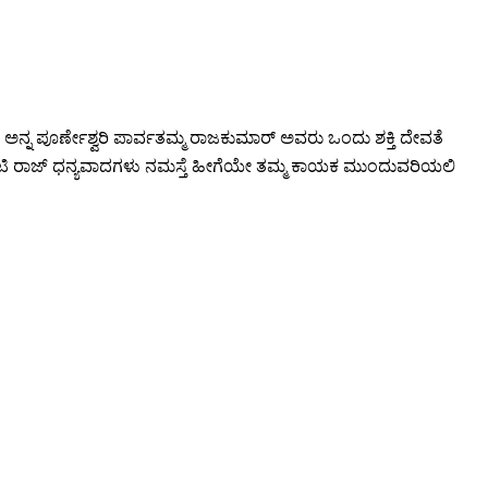
 ಅನ್ನ ಪೂರ್ಣೇಶ್ವರಿ ಪಾರ್ವತಮ್ಮ ರಾಜಕುಮಾರ್ ಅವರು ಒಂದು ಶಕ್ತಿ ದೇವತೆ
ೋಟಿ ರಾಜ್ ಧನ್ಯವಾದಗಳು ನಮಸ್ತೆ ಹೀಗೆಯೇ ತಮ್ಮ ಕಾಯಕ ಮುಂದುವರಿಯಲಿ