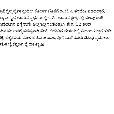
ೂಟರೈಸ್ಡ್ ಫೈನಾನ್ಶಿಯಲ್ ಕೋರ್ಸ್ ಜೊತೆಗೆ ಡಿ. ಟಿ. ಪಿ ತರಬೇತಿ ಪಡಿದಿದ್ದಾರೆ,
ಮಟ್ಟದ ಗಾಯನ ಸ್ಪಧೆ೯ಯಲ್ಲಿ ಭಾಗಿ , ಗಾಯನ ಕ್ಷೇತ್ರದಲ್ಲಿ ಹಲವು ಬಾರಿ
ಗಳ ಬಗ್ಗೆ ತಾನೇ ಅಲ್ಲಿ ಇಲ್ಲಿ ಸಂಶೋಧಿಸಿ, ಕೇಳಿ, ಓದಿ ತಿಳಿದ
ಡ ನಾಡಿನ ಸಂಘದಲ್ಲಿ ಸದಸ್ಯನಾಗಿ ಸೇವೆ, ಬಿಡುವಿನ ವೇಳೆಯಲ್ಲಿ ಸಮಯ ಸಿಕ್ಕಾಗ ಹಳೇ
ಕ್ತಿ, ಬೆಳ್ಳಿತೆರೆಯ ಮೇಲೆ ಬರುವ ಹಂಬಲ, ಶ್ರೀನಿವಾಸ್ ರವರು ಚಿತ್ರೋದ್ಯಮ.ಕಾಂ
ಾಟಕ ಜೈ ಕನ್ನಡಿಗ ಜೈ ರಾಜಣ್ಣ 🙏