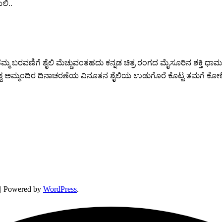
ಿ..
ಮ್ಮ ಬರವಣಿಗೆ ಶೈಲಿ ಮೆಚ್ಚುವಂತಹದು ಕನ್ನಡ ಚಿತ್ರ ರಂಗದ ಮೈಸೂರಿನ ಶಕ್ತಿ ಧಾಮ
 ವಿಶ್ವ ಅಮ್ಮಂದಿರ ದಿನಾಚರಣೆಯ ವಿನೂತನ ಶೈಲಿಯ ಉಡುಗೊರೆ ಕೊಟ್ಟ ತಮಗೆ ಕ
| Powered by
WordPress
.