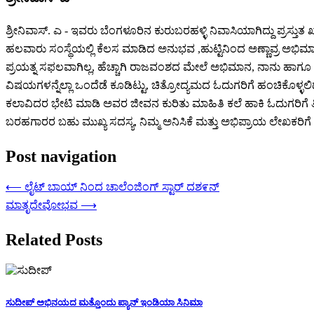
ಶ್ರೀನಿವಾಸ್. ಎ - ಇವರು ಬೆಂಗಳೂರಿನ ಕುರುಬರಹಳ್ಳಿ ನಿವಾಸಿಯಾಗಿದ್ದು ಪ್ರಸ್ತುತ ಖ
ಹಲವಾರು ಸಂಸ್ಥೆಯಲ್ಲಿ ಕೆಲಸ ಮಾಡಿದ ಅನುಭವ ,ಹುಟ್ಟಿನಿಂದ ಅಣ್ಣಾವ್ರ ಅಭಿಮ
ಪ್ರಯತ್ನ ಸಫಲವಾಗಿಲ್ಲ, ಹೆಚ್ಚಾಗಿ ರಾಜವಂಶದ ಮೇಲೆ ಅಭಿಮಾನ, ನಾನು ಹಾಗೂ ಹೀ
ವಿಷಯಗಳನ್ನೆಲ್ಲಾ ಒಂದೆಡೆ ಕೂಡಿಟ್ಟು, ಚಿತ್ರೋದ್ಯಮದ ಓದುಗರಿಗೆ ಹಂಚಿಕೊಳ್ಳಲಿದ್
ಕಲಾವಿದರ ಭೇಟಿ ಮಾಡಿ ಅವರ ಜೀವನ ಕುರಿತು ಮಾಹಿತಿ ಕಲೆ ಹಾಕಿ ಓದುಗರಿಗೆ ತಿಳಿಸು
ಬರಹಗಾರರ ಬಹು ಮುಖ್ಯ ಸದಸ್ಯ, ನಿಮ್ಮ ಅನಿಸಿಕೆ ಮತ್ತು ಅಭಿಪ್ರಾಯ ಲೇಖಕರಿಗೆ ಸ್
Post navigation
⟵
ಲೈಟ್ ಬಾಯ್ ನಿಂದ ಚಾಲೆಂಜಿಂಗ್ ಸ್ಟಾರ್ ದಶ೯ನ್
ಮಾತೃದೇವೋಭವ
⟶
Related Posts
ಸುದೀಪ್ ಅಭಿನಯದ ಮತ್ತೊಂದು ಪ್ಯಾನ್ ಇಂಡಿಯಾ ಸಿನಿಮಾ