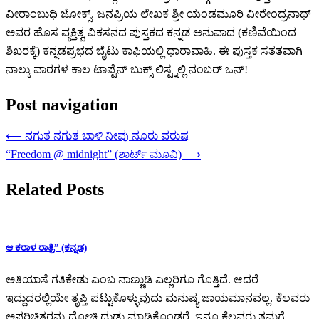
ವೀರಾಂಬುಧಿ ಜೋಕ್ಸ್. ಜನಪ್ರಿಯ ಲೇಖಕ ಶ್ರೀ ಯಂಡಮೂರಿ ವೀರೇಂದ್ರನಾಥ್
ಅವರ ಹೊಸ ವ್ಯಕ್ತಿತ್ವ ವಿಕಸನದ ಪುಸ್ತಕದ ಕನ್ನಡ ಅನುವಾದ (ಕಣಿವೆಯಿಂದ
ಶಿಖರಕ್ಕೆ) ಕನ್ನಡಪ್ರಭದ ಬೈಟು ಕಾಫಿಯಲ್ಲಿ ಧಾರಾವಾಹಿ. ಈ ಪುಸ್ತಕ ಸತತವಾಗಿ
ನಾಲ್ಕು ವಾರಗಳ ಕಾಲ ಟಾಪ್ಟೆನ್ ಬುಕ್ಸ್ ಲಿಸ್ಟ್ನಲ್ಲಿ ನಂಬರ್ ಒನ್!
Post navigation
⟵
ನಗುತ ನಗುತ ಬಾಳಿ ನೀವು ನೂರು ವರುಷ
“Freedom @ midnight” (ಶಾರ್ಟ್ ಮೂವಿ)
⟶
Related Posts
ಆ ಕರಾಳ ರಾತ್ರಿ” (ಕನ್ನಡ)
ಅತಿಯಾಸೆ ಗತಿಕೇಡು ಎಂಬ ನಾಣ್ಣುಡಿ ಎಲ್ಲರಿಗೂ ಗೊತ್ತಿದೆ. ಆದರೆ
ಇದ್ದುದರಲ್ಲಿಯೇ ತೃಪ್ತಿ ಪಟ್ಟುಕೊಳ್ಳುವುದು ಮನುಷ್ಯ ಜಾಯಮಾನವಲ್ಲ. ಕೆಲವರು
ಅಪರಿಚಿತರನ್ನು ದೋಚಿ ದುಡ್ಡು ಮಾಡಿಕೊಂಡರೆ, ಇನ್ನೂ ಕೆಲವರು ತಮಗೆ…