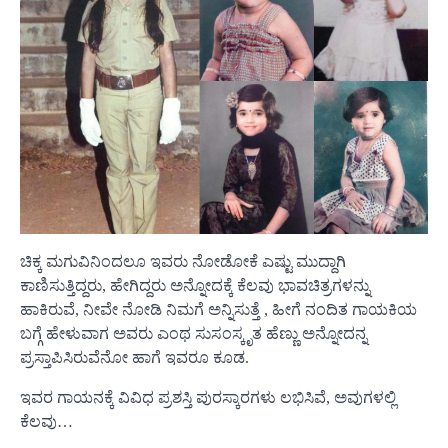
ಚಿಕ್ಕ ಮಗುವಿನಿಂದಲೂ ಇವರು ನೋಡೋಕೆ ಎಷ್ಟು ಮುದ್ದಾಗಿ
ಕಾಣಿಸುತ್ತಿದ್ದರು, ಹೇಗಿದ್ದರು ಅನ್ನೋದಕ್ಕೆ ಕೆಲವು ಭಾವಚಿತ್ರಗಳನ್ನು
ಹಾಕಿರುವೆ, ನೀವೇ ನೋಡಿ ನಿಮಗೆ ಅನ್ನಿಸುತ್ತೆ , ಹೀಗೆ ನಂದಿತ ಗಾಯಕಿಯ
ಬಗ್ಗೆ ಹೇಳುವಾಗ ಅವರು ಎಂಥ ಸುಸಂಸ್ಕೃತ ಹೆಣ್ಣು ಅನ್ನೋದನ್ನ
ಪ್ರಸ್ತಾಪಿಸಿರುವೆನೋ ಹಾಗೆ ಇವರೂ ಕೂಡ.
ಇವರ ಗಾಯನಕ್ಕೆ ವಿವಿಧ ಪ್ರಶಸ್ತಿ ಪುರಸ್ಕಾರಗಳು ಲಭಿಸಿವೆ, ಅವುಗಳಲ್ಲಿ
ಕೆಲವು…