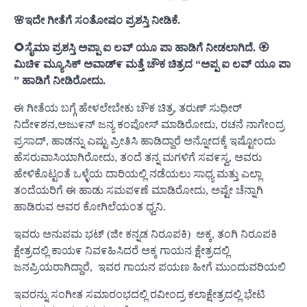
🌸ಇದೇ ಗೀತೆಗೆ ಸಂತೋಷಂ ಪ್ರಶಸ್ತಿ ನೀಡಿಕೆ.
🌻ಸೈಮಾ ಪ್ರಶಸ್ತಿ ಅಪ್ಪಾ ಐ ಲವ್ ಯೂ ಪಾ ಹಾಡಿಗೆ ನೀಡಲಾಗಿದೆ. 🏵
ಮಿಚಿ೯ ಮ್ಯೂಸಿಕ್ ಅವಾಡ್೯ ಮತ್ತೆ ಚೌಕ ಚಿತ್ರದ “ಅಪ್ಪ ಐ ಲವ್ ಯೂ ಪಾ
” ಹಾಡಿಗೆ ನೀಡಿರೋದು.
ಈ ಗೀತೆಯ ಬಗ್ಗೆ ಹೇಳಲೇಬೇಕು ಚೌಕ ಚಿತ್ರ, ತರುಣ್ ಸುಧೀರ್
ನಿದೇ೯ಶನ,ಅಜು೯ನ್ ಜನ್ಯ ಕಂಪೋಸ್ ಮಾಡಿರೋದು, ರಚನೆ ನಾಗೇಂದ್ರ
ಪ್ರಸಾದ್, ಹಾಡನ್ನು ಎಷ್ಟು ಪ್ರೀತಿಸಿ ಹಾಡಿದ್ದಾರೆ ಅನ್ನೋದಕ್ಕೆ ಇಷ್ಟೋಂದು
ಹೆಸರುವಾಸಿಯಾಗಿರೋದು, ತಂದೆ ತನ್ನ ಮಗಳಿಗೆ ಸವ೯ಸ್ವ, ಅವರು
ಹೇಳಿಕೊಟ್ಟಂತೆ ಒಳ್ಳೆಯ ದಾರಿಯಲ್ಲಿ ನಡೆಯಲು ಸಾಧ್ಯ ಮತ್ತು ಎಲ್ಲಾ
ತಂದೆಯರಿಗೆ ಈ ಹಾಡು ಸಮಪ೯ಣೆ ಮಾಡಿರೋದು, ಅಷ್ಟೇ ಚೆನ್ನಾಗಿ
ಹಾಡಿರುವ ಅವರ ಕೋಗಿಲೆಯಂತ ಧ್ವನಿ.
ಇವರು ಅನುಪಮ ಭಟ್ (ಜೀ ಕನ್ನಡ ನಿರೂಪಕಿ) ಅಕ್ಕ, ತಂಗಿ ನಿರೂಪಕಿ
ಕ್ಷೇತ್ರದಲ್ಲಿ ಕಾಯ೯ ನಿವ೯ಹಿಸಿದರೆ ಅಕ್ಕ ಗಾಯನ ಕ್ಷೇತ್ರದಲ್ಲಿ
ಜನಪ್ರಿಯರಾಗಿದ್ದಾರೆ, ಇವರ ಗಾಯನ ಪಯಣ ಹೀಗೆ ಮುಂದುವರಿಯಲಿ
ಇವರನ್ನು ಸಂಗೀತ ಸಮಾರಂಭದಲ್ಲಿ ರವೀಂದ್ರ ಕಲಾಕ್ಷೇತ್ರದಲ್ಲಿ ಭೇಟಿ