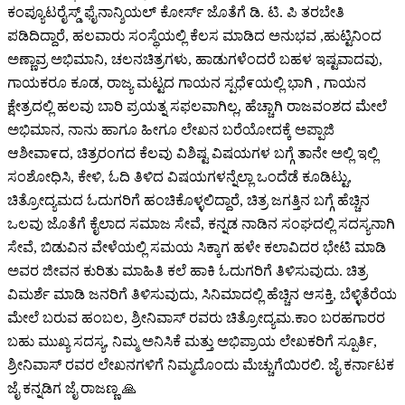
ಕಂಪ್ಯೂಟರೈಸ್ಡ್ ಫೈನಾನ್ಶಿಯಲ್ ಕೋರ್ಸ್ ಜೊತೆಗೆ ಡಿ. ಟಿ. ಪಿ ತರಬೇತಿ
ಪಡಿದಿದ್ದಾರೆ, ಹಲವಾರು ಸಂಸ್ಥೆಯಲ್ಲಿ ಕೆಲಸ ಮಾಡಿದ ಅನುಭವ ,ಹುಟ್ಟಿನಿಂದ
ಅಣ್ಣಾವ್ರ ಅಭಿಮಾನಿ, ಚಲನಚಿತ್ರಗಳು, ಹಾಡುಗಳೆಂದರೆ ಬಹಳ ಇಷ್ಟವಾದವು,
ಗಾಯಕರೂ ಕೂಡ, ರಾಜ್ಯ ಮಟ್ಟದ ಗಾಯನ ಸ್ಪಧೆ೯ಯಲ್ಲಿ ಭಾಗಿ , ಗಾಯನ
ಕ್ಷೇತ್ರದಲ್ಲಿ ಹಲವು ಬಾರಿ ಪ್ರಯತ್ನ ಸಫಲವಾಗಿಲ್ಲ, ಹೆಚ್ಚಾಗಿ ರಾಜವಂಶದ ಮೇಲೆ
ಅಭಿಮಾನ, ನಾನು ಹಾಗೂ ಹೀಗೂ ಲೇಖನ ಬರೆಯೋದಕ್ಕೆ ಅಪ್ಪಾಜಿ
ಆಶೀವಾ೯ದ, ಚಿತ್ರರಂಗದ ಕೆಲವು ವಿಶಿಷ್ಟ ವಿಷಯಗಳ ಬಗ್ಗೆ ತಾನೇ ಅಲ್ಲಿ ಇಲ್ಲಿ
ಸಂಶೋಧಿಸಿ, ಕೇಳಿ, ಓದಿ ತಿಳಿದ ವಿಷಯಗಳನ್ನೆಲ್ಲಾ ಒಂದೆಡೆ ಕೂಡಿಟ್ಟು,
ಚಿತ್ರೋದ್ಯಮದ ಓದುಗರಿಗೆ ಹಂಚಿಕೊಳ್ಳಲಿದ್ದಾರೆ, ಚಿತ್ರ ಜಗತ್ತಿನ ಬಗ್ಗೆ ಹೆಚ್ಚಿನ
ಒಲವು ಜೊತೆಗೆ ಕೈಲಾದ ಸಮಾಜ ಸೇವೆ, ಕನ್ನಡ ನಾಡಿನ ಸಂಘದಲ್ಲಿ ಸದಸ್ಯನಾಗಿ
ಸೇವೆ, ಬಿಡುವಿನ ವೇಳೆಯಲ್ಲಿ ಸಮಯ ಸಿಕ್ಕಾಗ ಹಳೇ ಕಲಾವಿದರ ಭೇಟಿ ಮಾಡಿ
ಅವರ ಜೀವನ ಕುರಿತು ಮಾಹಿತಿ ಕಲೆ ಹಾಕಿ ಓದುಗರಿಗೆ ತಿಳಿಸುವುದು. ಚಿತ್ರ
ವಿಮರ್ಶೆ ಮಾಡಿ ಜನರಿಗೆ ತಿಳಿಸುವುದು, ಸಿನಿಮಾದಲ್ಲಿ ಹೆಚ್ಚಿನ ಆಸಕ್ತಿ, ಬೆಳ್ಳಿತೆರೆಯ
ಮೇಲೆ ಬರುವ ಹಂಬಲ, ಶ್ರೀನಿವಾಸ್ ರವರು ಚಿತ್ರೋದ್ಯಮ.ಕಾಂ ಬರಹಗಾರರ
ಬಹು ಮುಖ್ಯ ಸದಸ್ಯ, ನಿಮ್ಮ ಅನಿಸಿಕೆ ಮತ್ತು ಅಭಿಪ್ರಾಯ ಲೇಖಕರಿಗೆ ಸ್ಪೂರ್ತಿ,
ಶ್ರೀನಿವಾಸ್ ರವರ ಲೇಖನಗಳಿಗೆ ನಿಮ್ಮದೊಂದು ಮೆಚ್ಚುಗೆಯಿರಲಿ. ಜೈ ಕರ್ನಾಟಕ
ಜೈ ಕನ್ನಡಿಗ ಜೈ ರಾಜಣ್ಣ 🙏