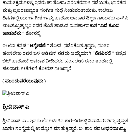
ಕಾಯ೯ಕ್ರಮಗಳಲ್ಲಿ ಇವರು ಹಾಡೋದು ನಿರಂತರವಾಗಿ ನಡೆಯಿತು, ಭಾರತದ
ಮತ್ತು ಪ್ರಪಂಚಾದ್ಯಂತ ಸಂಗೀತ ಸುಧೆ ನೀಡುವಂತಾಯಿತು, ಕಾಲೇಜು
ದಿನಗಳಲ್ಲಿ ಯುಗಳ ಗೀತೆಗಳನ್ನು ಹಾಡೋ ಅವಕಾಶ ದಿಗ್ಗಜ ಗಾಯಕರು ಎಸ್ ಪಿ
ಬಾಲಸುಬ್ರಹ್ಮಣ್ಯಂ ರವರ ಜೊತೆ ಹಾಡುವ ಸುವಣಾ೯ವಕಾಶ “
ಎದೆ ತುಂಬಿ
ಹಾಡುವೆನು
” ಶೋನಲ್ಲಿ.
ಈ ಟಿವಿ ಕನ್ನಡ “
ಅನ್ವೇಷಣೆ
” ಶೋನ ನಡೆಸಿಕೊಡುತ್ತಿದ್ದರು, ನಂತರ
ಹಂಸಲೇಖ ರವರ ಬಳಿ ಆಡಿಷನ್ ನಡೆದು ಆಯ್ಕೆಯಾಗಿ “
ನೆನಪಿರಲಿ
” ಚಿತ್ರದ
ಬಿಟ್ ಹಾಡೋಕೆ ಅವಕಾಶ ನೀಡಿದರು. ಹಂಸಲೇಖ ರವರ ತಂಡದಲ್ಲಿ
ಹಲವಾರು ಗೀತೆಗಳಿಗೆ ಕೋರಸ್ ನೀಡಿದ್ದಾರೆ
( ಮುಂದುವರೆಯುವುದು )
ಶ್ರೀನಿವಾಸ್ ಎ
ಶ್ರೀನಿವಾಸ್. ಎ - ಇವರು ಬೆಂಗಳೂರಿನ ಕುರುಬರಹಳ್ಳಿ ನಿವಾಸಿಯಾಗಿದ್ದು ಪ್ರಸ್ತುತ
ಖಾಸಗಿ ಸಂಸ್ಥೆಯಲ್ಲಿ ಉದ್ಯೋಗ ಮಾಡುತ್ತಿದ್ದಾರೆ, ಬಿ. ಕಾಂ ಪದವೀಧರರಾಗಿದ್ದು,