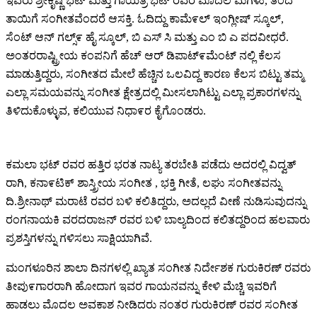
ಇವರು ಶ್ರೀಕೃಷ್ಣ ಭಟ್ ಮತ್ತು ಗಾಯತ್ರಿ ಭಟ್ ರವರ ಮೊದಲ ಮಗಳು, ತಂದೆ
ತಾಯಿಗೆ ಸಂಗೀತವೆಂದರೆ ಆಸಕ್ತಿ. ಓದಿದ್ದು ಕಾಮೆ೯ಲ್ ಇಂಗ್ಲೀಷ್ ಸ್ಕೂಲ್,
ಸೆಂಟ್ ಆನ್ ಗಲ್ಸ್೯ ಹೈ ಸ್ಕೂಲ್, ಬಿ ಎಸ್ ಸಿ ಮತ್ತು ಎಂ ಬಿ ಎ ಪದವೀಧರೆ.
ಅಂತರರಾಷ್ಟ್ರೀಯ ಕಂಪನಿಗೆ ಹೆಚ್ ಆರ್ ಡಿಪಾಟ್೯ಮೆಂಟ್ ನಲ್ಲಿ ಕೆಲಸ
ಮಾಡುತ್ತಿದ್ದರು, ಸಂಗೀತದ ಮೇಲೆ ಹೆಚ್ಚಿನ ಒಲವಿದ್ದ ಕಾರಣ ಕೆಲಸ ಬಿಟ್ಟು ತಮ್ಮ
ಎಲ್ಲಾ ಸಮಯವನ್ನು ಸಂಗೀತ ಕ್ಷೇತ್ರದಲ್ಲಿ ಮೀಸಲಾಗಿಟ್ಟು ಎಲ್ಲಾ ಪ್ರಕಾರಗಳನ್ನು
ತಿಳಿದುಕೊಳ್ಳುವ, ಕಲಿಯುವ ನಿಧಾ೯ರ ಕೈಗೊಂಡರು.
ಕಮಲಾ ಭಟ್ ರವರ ಹತ್ತಿರ ಭರತ ನಾಟ್ಯ ತರಬೇತಿ ಪಡೆದು ಅದರಲ್ಲಿ ವಿದ್ವತ್
ರಾಗಿ, ಕನಾ೯ಟಿಕ್ ಶಾಸ್ತ್ರೀಯ ಸಂಗೀತ , ಭಕ್ತಿ ಗೀತೆ, ಲಘು ಸಂಗೀತವನ್ನು
ದಿ.ಶ್ರೀನಾಥ್ ಮರಾಟೆ ರವರ ಬಳಿ ಕಲಿತಿದ್ದರು, ಅದಲ್ಲದೆ ವೀಣೆ ನುಡಿಸುವುದನ್ನು
ರಂಗನಾಯಕಿ ವರದರಾಜನ್ ರವರ ಬಳಿ ಬಾಲ್ಯದಿಂದ ಕಲಿತದ್ದರಿಂದ ಹಲವಾರು
ಪ್ರಶಸ್ತಿಗಳನ್ನು ಗಳಿಸಲು ಸಾಕ್ಷಿಯಾಗಿವೆ.
ಮಂಗಳೂರಿನ ಶಾಲಾ ದಿನಗಳಲ್ಲಿ ಖ್ಯಾತ ಸಂಗೀತ ನಿರ್ದೇಶಕ ಗುರುಕಿರಣ್ ರವರು
ತೀಪು೯ಗಾರರಾಗಿ ಹೋದಾಗ ಇವರ ಗಾಯನವನ್ನು ಕೇಳಿ ಮೆಚ್ಚಿ ಇವರಿಗೆ
ಹಾಡಲು ಮೊದಲ ಅವಕಾಶ ನೀಡಿದರು ನಂತರ ಗುರುಕಿರಣ್ ರವರ ಸಂಗೀತ