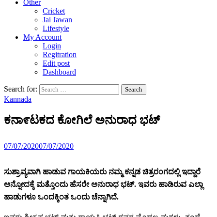
Other
Cricket
Jai Jawan
Lifestyle
My Account
Login
Regitration
Edit post
Dashboard
Search for:
Kannada
ಕನಾ೯ಟಕದ ಕೋಗಿಲೆ ಅನುರಾಧ ಭಟ್
07/07/2020
07/07/2020
ಸುಶ್ರಾವ್ಯವಾಗಿ
ಹಾಡುವ
ಗಾಯಕಿಯರು
ನಮ್ಮ
ಕನ್ನಡ
ಚಿತ್ರರಂಗದಲ್ಲಿ
ಇದ್ದಾರೆ
ಅನ್ನೋದಕ್ಕೆ
ಮತ್ತೊಂದು
ಹೆಸರೇ
ಅನುರಾಧ
ಭಟ್.
ಇವರು
ಹಾಡಿರುವ
ಎಲ್ಲಾ
ಹಾಡುಗಳೂ
ಒಂದಕ್ಕಿಂತ
ಒಂದು
ಚೆನ್ನಾಗಿದೆ.