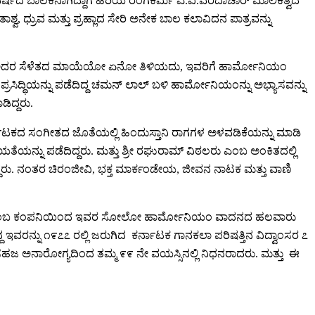
ರ್ಷದ ಬಾಲಕನಾಗಿದ್ದಾಗ ಹಿರಿಯ ರಂಗಕರ್ಮಿ ಎ.ವಿ.ವರದಾಚಾರ್ ಮಾಲಿಕತ್ವದ
, ಧ್ರುವ ಮತ್ತು ಪ್ರಹ್ಲಾದ ಸೇರಿ ಅನೇಕ ಬಾಲ ಕಲಾವಿದನ ಪಾತ್ರವನ್ನು
ತಿದ್ದರು. ಅದರ ಸೆಳೆತದ ಮಾಯೆಯೋ ಏನೋ ತಿಳಿಯದು, ಇವರಿಗೆ ಹಾರ್ಮೋನಿಯಂ
ದ್ಧಿಯನ್ನು ಪಡೆದಿದ್ದ ಚಮನ್ ಲಾಲ್ ಬಳಿ ಹಾರ್ಮೋನಿಯಂನ್ನು ಅಭ್ಯಾಸವನ್ನು
ಿದ್ದರು.
ಟಕದ ಸಂಗೀತದ ಜೊತೆಯಲ್ಲಿ ಹಿಂದುಸ್ತಾನಿ ರಾಗಗಳ ಅಳವಡಿಕೆಯನ್ನು ಮಾಡಿ
ರಿಯತೆಯನ್ನು ಪಡೆದಿದ್ದರು. ಮತ್ತು ಶ್ರೀ ರಘುರಾಮ್ ವಿಠಲರು ಎಂಬ ಅಂಕಿತದಲ್ಲಿ
ಡೆದಿದ್ದರು. ನಂತರ ಚಿರಂಜೀವಿ, ಭಕ್ತ ಮಾರ್ಕಂಡೇಯ, ಜೀವನ ನಾಟಕ ಮತ್ತು ವಾಣಿ
ಾಪೋನ್ ಎಂಬ ಕಂಪನಿಯಿಂದ ಇವರ ಸೋಲೋ ಹಾರ್ಮೋನಿಯಂ ವಾದನದ ಹಲವಾರು
್ದ ಇವರನ್ನು ೧೯೭೭ ರಲ್ಲಿ ಜರುಗಿದ ಕರ್ನಾಟಕ ಗಾನಕಲಾ ಪರಿಷತ್ತಿನ ವಿದ್ವಾಂಸರ ೭
ಸಹಜ ಅನಾರೋಗ್ಯದಿಂದ ತಮ್ಮ ೯೯ ನೇ ವಯಸ್ಸಿನಲ್ಲಿ ನಿಧನರಾದರು. ಮತ್ತು ಈ