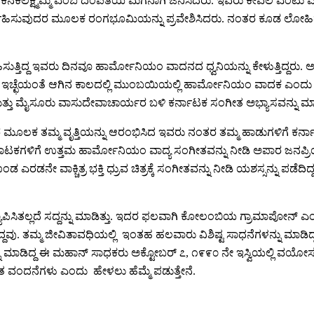
ತು ಕನಕಲಕ್ಷ್ಮಮ್ಮ ಎಂಬ ದಂಪತಿಯ ಮಗನಾಗಿ ಜನಿಸಿದರು. ಇವರು ಕೇವಲ ಎಂಟು ವ
ಿರ್ವಹಿಸುವುದರ ಮೂಲಕ ರಂಗಭೂಮಿಯನ್ನು ಪ್ರವೇಶಿಸಿದರು. ನಂತರ ಕೂಡ ಲೋಹಿತಾಶ್ವ
ಿರ್ವಹಿಸುತ್ತಿದ್ದ ಇವರು ದಿನವೂ ಹಾರ್ಮೋನಿಯಂ ವಾದನದ ಧ್ವನಿಯನ್ನು ಕೇಳುತ್
್ಛೆಯಂತೆ ಆಗಿನ ಕಾಲದಲ್ಲಿ ಮುಂಬಯಿಯಲ್ಲಿ ಹಾರ್ಮೋನಿಯಂ ವಾದಕ ಎಂದು ಪ್ರಸಿ
ಮತ್ತು ಮೈಸೂರು ವಾಸುದೇವಾಚಾರ್ಯರ ಬಳಿ ಕರ್ನಾಟಕ ಸಂಗೀತ ಅಭ್ಯಾಸವನ್ನು ಮಾಡ
ಕ ತಮ್ಮ ವೃತ್ತಿಯನ್ನು ಆರಂಭಿಸಿದ ಇವರು ನಂತರ ತಮ್ಮ ಹಾಡುಗಳಿಗೆ ಕರ್ನಾ
ರಿ ಅನೇಕ ನಾಟಕಗಳಿಗೆ ಉತ್ತಮ ಹಾರ್ಮೋನಿಯಂ ವಾದ್ಯ ಸಂಗೀತವನ್ನು ನೀಡಿ ಅಪಾರ ಜನಪ್
 ಎರಡನೇ ವಾಕ್ಚಿತ್ರ ಭಕ್ತಿ ಧ್ರುವ ಚಿತ್ರಕ್ಕೆ ಸಂಗೀತವನ್ನು ನೀಡಿ ಯಶಸ್ಸನ್ನು ಪ
ಾಪಿಸಿತಲ್ಲದೆ ಸದ್ದನ್ನು ಮಾಡಿತ್ತು. ಇದರ ಫಲವಾಗಿ ಕೋಲಂಬಿಯ ಗ್ರಾಮ
ದಿದ್ದವು. ತಮ್ಮ ಜೀವಿತಾವಧಿಯಲ್ಲಿ ಇಂತಹ ಹಲವಾರು ವಿಶಿಷ್ಟ ಸಾಧನೆಗಳನ್ನು ಮಾಡಿದ
್ನು ಮಾಡಿದ್ದ ಈ ಮಹಾನ್ ಸಾಧಕರು ಅಕ್ಟೋಬರ್ ೭, ೧೯೯೦ ನೇ ಇಸ್ವಿಯಲ್ಲಿ ವಯೋ
ತ ವಂದನೆಗಳು ಎಂದು ಹೇಳಲು ಹೆಮ್ಮೆ ಪಡುತ್ತೇನೆ.