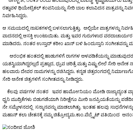
ಅಗಸ್ಟ್ ೫, ೧೮೯೨ ರಂದು ಹಂಪಾಪುರದಲ್ಲಿ ಪಾಪಚ್ಚಿ ಕೃಷ್ಣಾಚಾರ್ಯರು ಮತ್
ರತ್ನಾವಳಿ ಥಿಯೇಟ್ರಿಕಲ್ ಕಂಪನಿಯನ್ನು ಸೇರಿ ಬಾಲ ಕಲಾವಿದನ ಪಾತ್ರವನ್ನು ನ
ನಿರ್ವಹಿಸಿದ್ದರು.
ಆ ಸಮಯದಲ್ಲಿ ನಾಟಕಗಳಲ್ಲಿ ಬಳಸಲಾಗುತ್ತಿತ್ತು. ಅಲ್ಲಿಯೇ ಪಾತ್ರಗಳನ್ನು ನ
ವಾದನದಲ್ಲಿ ಆಸಕ್ತಿ ಉಂಟಾಯಿತು. ಮತ್ತು ಇವರ ಗುರುಗಳಾದ ವರದಾಚಾರ್ಯರ ಇಚ
ಮಾಡಿದರು. ನಂತರ ಉಸ್ತಾದ್ ಕರೀಂ ಖಾನ್ ಬಳಿ ಹಿಂದುಸ್ತಾನಿ ಸಂಗೀತವನ್ನು 
ಆರಂಭಿಕ ಹಂತದಲ್ಲಿ ಹಾಡುಗಳಿಗೆ ರಾಗಗಳ ಅಳವಡಿಕೆಯನ್ನು ಮಾಡುವುದರ ಮೂಲ
ಯಶಸ್ವಿಯಾಗಿದ್ದರಲ್ಲದೆ ಪ್ರಹ್ಲಾದ, ಧ್ರುವ ಚರಿತ್ರೆ ಮತ್ತು ವಿಷ್ಣು ಲೀಲೆ ಸೇ
ಹಲವಾರು ದೇವರ ನಾಮಗಳನ್ನು ರಚಿಸಿದ್ದರು. ಕನ್ನಡ ಚಿತ್ರರಂಗದಲ್ಲಿ ನಿರ್ಮಾಣಗೊಂಡ
ಸೇರಿ ಅನೇಕ ಚಿತ್ರಗಳಿಗೆ ಸಂಗೀತವನ್ನು ನೀಡಿದ್ದರು.
ಕೆಲವು ವರ್ಷಗಳ ನಂತರ ಇವರ ಹಾರ್ಮೋನಿಯಂ ಮೋಡಿ ರಾಜ್ಯಾದ್ಯಂತ ವ್ಯ
ಧ್ವನಿ ಮುದ್ರಿಕೆಗಳು ಬಿಡುಗಡೆಯಾಗಿ ನಿರೀಕ್ಷೆಗೂ ಮೀರಿ ಜನಪ್ರಿಯತೆಯನ್ನು ಪಡೆ
ನೇ ಸಮ್ಮೇಳನದಲ್ಲಿ ಸನ್ಮಾನವನ್ನು ಮಾಡಲಾಗಿತ್ತು. ಇಂತಹ ಹಲವು ಸಾಧನೆಗಳನ
ಮಹಾನ್ ಕಲಾ ಚೇತನಕ್ಕೆ ನಮ್ಮ ಚಿತ್ರೋದ್ಯಮ.ಕಾಂ.ವೆಬ್ಸೈಟ್ ವತಿಯಿಂದ ಅನಂ