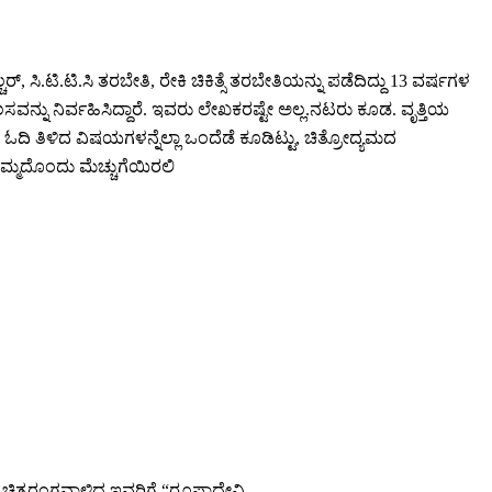
, ಸಿ.ಟಿ.ಟಿ.ಸಿ ತರಬೇತಿ, ರೇಕಿ ಚಿಕಿತ್ಸೆ ತರಬೇತಿಯನ್ನು ಪಡೆದಿದ್ದು 13 ವರ್ಷಗಳ
್ನು ನಿರ್ವಹಿಸಿದ್ದಾರೆ. ಇವರು ಲೇಖಕರಷ್ಟೇ ಅಲ್ಲ.‌ನಟರು ಕೂಡ. ವೃತ್ತಿಯ
ಳಿ, ಓದಿ ತಿಳಿದ ವಿಷಯಗಳನ್ನೆಲ್ಲಾ ಒಂದೆಡೆ ಕೂಡಿಟ್ಟು, ಚಿತ್ರೋದ್ಯಮದ
್ಮದೊಂದು ಮೆಚ್ಚುಗೆಯಿರಲಿ
ಿಸಿ ಚಿತ್ರರಂಗವಾಳಿದ ಇವರಿಗೆ “ರೂಪಾದೇವಿ…