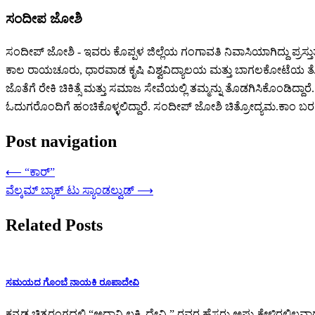
ಸಂದೀಪ ಜೋಶಿ
ಸಂದೀಪ್ ಜೋಶಿ - ಇವರು ಕೊಪ್ಪಳ ಜಿಲ್ಲೆಯ ಗಂಗಾವತಿ ನಿವಾಸಿಯಾಗಿದ್ದು ಪ್ರಸ್ತುತ ಸ
ಕಾಲ ರಾಯಚೂರು, ಧಾರವಾಡ ಕೃಷಿ ವಿಶ್ವವಿದ್ಯಾಲಯ ಮತ್ತು ಬಾಗಲಕೋಟೆಯ ತೋಟಗಾರಿ
ಜೊತೆಗೆ ರೇಕಿ ಚಿಕಿತ್ಸೆ ಮತ್ತು ಸಮಾಜ ಸೇವೆಯಲ್ಲಿ ತಮ್ಮನ್ನು ತೊಡಗಿಸಿಕೊಂಡಿದ್ದಾರ
ಓದುಗರೊಂದಿಗೆ ಹಂಚಿಕೊಳ್ಳಲಿದ್ದಾರೆ. ಸಂದೀಪ್‌ ಜೋಶಿ ಚಿತ್ರೋದ್ಯಮ.ಕಾ
Post navigation
⟵
“ಕಾರ್”
ವೆಲ್ಕಮ್ ಬ್ಯಾಕ್ ಟು ಸ್ಯಾಂಡಲ್ವುಡ್
⟶
Related Posts
ಸಮಯದ ಗೊಂಬೆ ನಾಯಕಿ ರೂಪಾದೇವಿ
ಕನ್ನಡ ಚಿತ್ರರಂಗದಲ್ಲಿ “ಅದ್ವಾನಿ ಲಕ್ಷ್ಮಿ ದೇವಿ ” ರವರ ಹೆಸರು ಅಷ್ಟು ಕೇಳಿ