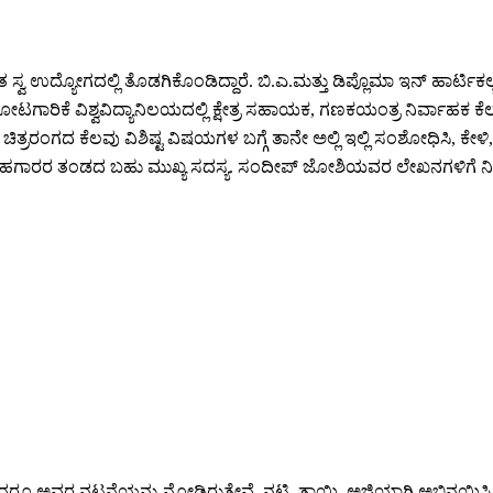
್ವ ಉದ್ಯೋಗದಲ್ಲಿ ತೊಡಗಿಕೊಂಡಿದ್ದಾರೆ. ಬಿ.ಎ.ಮತ್ತು ಡಿಪ್ಲೊಮಾ ಇನ್ ಹಾರ್ಟಿಕಲ್ಚರ್
ಕೆ ವಿಶ್ವವಿದ್ಯಾನಿಲಯದಲ್ಲಿ ಕ್ಷೇತ್ರ ಸಹಾಯಕ, ಗಣಕಯಂತ್ರ ನಿರ್ವಾಹಕ ಕೆಲಸವನ
ೆ. ಚಿತ್ರರಂಗದ ಕೆಲವು ವಿಶಿಷ್ಟ ವಿಷಯಗಳ ಬಗ್ಗೆ ತಾನೇ ಅಲ್ಲಿ ಇಲ್ಲಿ ಸಂಶೋಧಿಸಿ, ಕೇ
ಂ ಬರಹಗಾರರ ತಂಡದ ಬಹು ಮುಖ್ಯ ಸದಸ್ಯ. ಸಂದೀಪ್ ಜೋಶಿಯವರ ಲೇಖನಗಳಿಗೆ ನಿಮ
ರಲಿಲ್ಲವಾದರೂ ಅವರ ನಟನೆಯನ್ನು ನೋಡಿರುತ್ತೇವೆ, ನಟಿ, ತಾಯಿ, ಅಜ್ಜಿಯಾಗಿ ಅಭಿನಯ