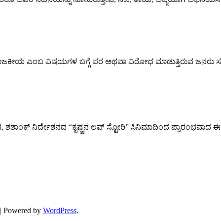
ರಾಜಕೀಯ ಎಂಬ ವಿಷಯಗಳ ಬಗ್ಗೆ ಪರ ಅಥವಾ ವಿರೋಧ ಮಾಡುತ್ತಿರುವ ಜನರು 
ಕ್ ನಿರ್ದೇಶನದ “ಕೃಷ್ಣನ ಲವ್ ಸ್ಟೋರಿ” ಸಿನಿಮಾದಿಂದ ಪ್ರಾರಂಭವಾದ ಈ ಕ್ಕೃ
| Powered by
WordPress
.