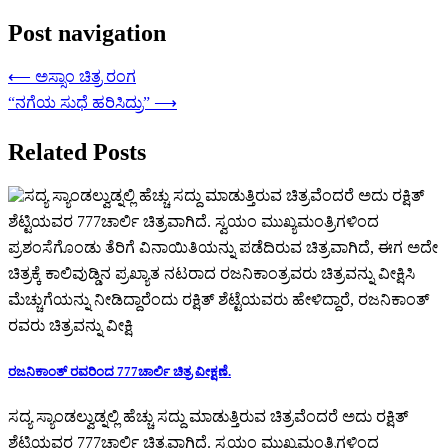
Post navigation
⟵
ಅಸ್ಸಾಂ ಚಿತ್ರ ರಂಗ
“ನಗೆಯ ಸುಧೆ ಹರಿಸಿದ್ರು”
⟶
Related Posts
ರಜನಿಕಾಂತ್ ರವರಿಂದ 777ಚಾರ್ಲಿ ಚಿತ್ರ ವೀಕ್ಷಣೆ.
ಸದ್ಯ ಸ್ಯಾಂಡಲ್ವುಡ್ನಲ್ಲಿ ಹೆಚ್ಚು ಸದ್ದು ಮಾಡುತ್ತಿರುವ ಚಿತ್ರವೆಂದರೆ ಅದು ರಕ್ಷಿತ್
ಶೆಟ್ಟಿಯವರ 777ಚಾರ್ಲಿ ಚಿತ್ರವಾಗಿದೆ. ಸ್ವಯಂ ಮುಖ್ಯಮಂತ್ರಿಗಳಿಂದ