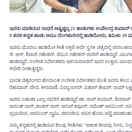
ಇವರು
ಮಾಡಿರುವ
ಸಾಧನೆ
ಅಷ್ಟಿಷ್ಟಲ್ಲ 21
ಹಾಡುಗಳು
ಉಪೇಂದ್ರ
ಕುಮಾರ್
9
ತನಕ
ಕನ್ನಡ
ಹಾಡು
ಅದೂ
ಬೆಂಗಳೂರಿನಲ್ಲಿ
ಹಾಡಿರೋದು,
ತಮಿಳು 19
ಮ
ಇವರು ಮೊದಲು ಹಾಡಿರೋ ಗೀತೆ ನಕ್ಕರೆ ಅದೇ ಸ್ವಗ೯ ಚಿತ್ರದಲ್ಲಿ ನರಸಿಂ
ಜಿ. ಆರ್, ಶಿವಾಜಿ ಗಣೇಶನ್, ಜೆಮಿನಿ ಗಣೇಶನ್ ರವರಿಗೆ ಹಾಡಿದ್ದಾರೆ .ಯುಗ
ಹಾಡಿದ್ದಾರೆ, ಸಂಗೀತ ನಿರ್ದೇಶಕರು ಇಳಿಯರಾಜರಿಗೆ ಇವರ ಉತ್ತಮ ಬಾಂಧವ್ಯ
ಕಛೇರಿ ನೀಡುತ್ತಿದ್ದರು.
ಭಾರತ ಚಿತ್ರರಂಗದ ಹೆಸರಾಂತ ಸಂಗೀತ ನಿರ್ದೇಶಕರ ಜೊತೆ ಇವರು ಕೆಲಸ ಮಾಡ
ರೆಹಮಾನ್, ದೇವ, ಕೀರವಾಣಿ, ವಿದ್ಯಾಸಾಗರ್, ವಿಶಾಲ್ ಶೇಖರ್, ರಾಮ್ ಲಕ್ಷ
ಇವರು ಬಹುಶಃ ಎಲ್ಲಾ ನಟರಿಗೆ ಹಾಡಿದ್ದಾರೆ ಡಾ. ರಾಜ್ ಕುಮಾರ್, ಶಿವರಾ
ಅನಂತ್ ನಾಗ್, ಶಂಕರ್ ನಾಗ್, ಅನಿಲ್ ಕಪೂರ್, ರಮೇಶ್ ಅರವಿಂದ್, ರವಿ
ಪ್ರಭುದೇವ, ಅರವಿಂದ್ ಸ್ವಾಮಿ, ಚಿರಂಜೀವಿ ನಟರ ಹೆಸರು ಪಟ್ಟಿ ಮಾಡಬ
ನಮ್ಮ ಕನ್ನಡದಲ್ಲಿ ಹಾಡಿರುವ ಕೆಲವು ಗೀತೆಗಳು “ಆಕಾಶ ದೀಪವು ನೀನು, ನಿನ್ನ