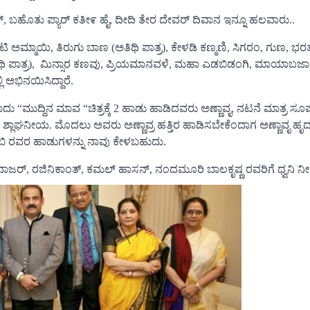
ಾರ್, ಬಹೊತು ಪ್ಯಾರ್ ಕತೀ೯ ಹೈ, ದೀದಿ ತೇರ ದೇವರ್ ದಿವಾನ ಇನ್ನೂ ಹಲವಾರು..
ಮ್ಮಾಯಿ, ತಿರುಗು ಬಾಣ (ಅತಿಥಿ ಪಾತ್ರ), ಕೇಳಡಿ ಕಣ್ಮಣಿ, ಸಿಗರಂ, ಗುಣ, ಭರ
ತಿಥಿ ಪಾತ್ರ), ಮಿನ್ಸಾರ ಕಣವು, ಪ್ರಿಯಮಾನವಳೆ, ಮಹಾ ಎಡಬಿಡಂಗಿ, ಮಾಯಾಬಜಾ
 ಅಭಿನಯಿಸಿದ್ದಾರೆ.
ಾದು “ಮುದ್ದಿನ ಮಾವ “ಚಿತ್ರಕ್ಕೆ 2 ಹಾಡು ಹಾಡಿದವರು ಅಣ್ಣಾವೃ, ನಟನೆ ಮಾತ್ರ ಸೂ
ೆ ಶ್ಲಾಘನೀಯ. ಮೊದಲು ಅವರು ಅಣ್ಣಾವ್ರ ಹತ್ತಿರ ಹಾಡಿಸಬೇಕೆಂದಾಗ ಅಣ್ಣಾವೃ 
ಿ. ಬಿ ರವರ ಹಾಡುಗಳನ್ನು ನಾವು ಕೇಳಬಹುದು.
ರ್, ರಜಿನಿಕಾಂತ್, ಕಮಲ್ ಹಾಸನ್, ನಂದಮೂರಿ ಬಾಲಕೃಷ್ಣ ರವರಿಗೆ ಧ್ವನಿ ನೀಡಿದ