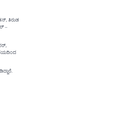
ತನ್, ತಿರುಡ
ರ್ –
ಪರ್,
ಹೃದಯದಿಂದ
್ದಾರೆ.