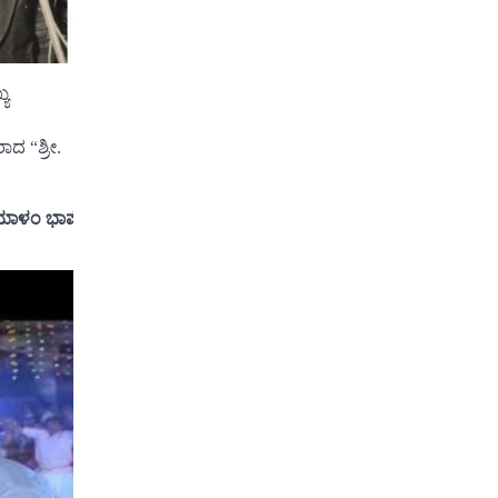
್ಯ
 “ಶ್ರೀ.
ಳಂ ಭಾಷೆಯಲ್ಲಿ ಸೇವೆ ಮಾಡುತ್ತಿದ್ದಾರೆ