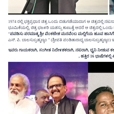
1974 ರಲ್ಲಿ ಭಕ್ತಿಪ್ರಧಾನ ಚಿತ್ರ ಒಂದು ಬಿಡುಗಡೆಯಾದಾಗ ಆ ಚಿತ್ರದಲ
ಭೂಮಿಕೆಯಲ್ಲಿ, ಚಿತ್ರ ಭಜ೯ರಿ ಯಶಸ್ಸು ಕಾಣುತ್ತೆ ಆದರೆ ಆ ಚಿತ್ರದಲ್ಲಿ ಒಂದು
“
ಪವಡಿಸು ಪರಮಾತ್ಮ ಶ್ರೀ ವೆಂಕಟೇಶ ಮನವೆಂಬ ಮಲ್ಲಿಗೆಯ ಹೂವ ಹಾಸಿಗ
ಎಸ್. ಪಿ. ಬಾಲಸುಬ್ರಹ್ಮಣ್ಯಂ ” (ಶ್ರೀಪತಿ ಪಂಡಿತಾರಾಧ್ಯ ಬಾಲಸುಬ್ರಹ
ಇವರು ಗಾಯಕರಾಗಿ, ಸಂಗೀತ ನಿದೇ೯ಶಕರಾಗಿ, ನಟರಾಗಿ, ಧ್ವನಿ ನೀಡುವ ಕಲಾವಿ
, ಹತ್ತಿರ 16 ಭಾಷೆಗಳಲ್ಲಿ 