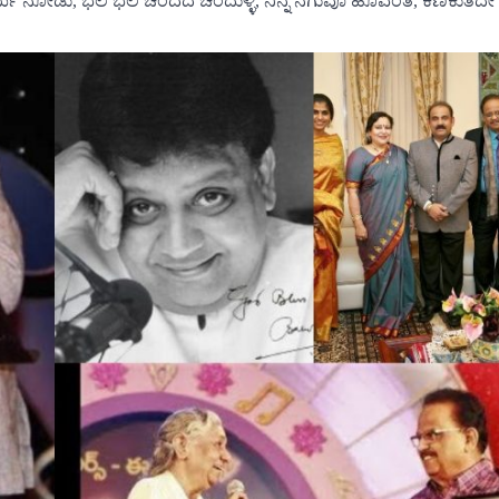
ೋಡು, ಭಲೆ ಭಲೆ ಚಂದದ ಚಂದುಳ್ಳಿ, ನಿನ್ನ ನಗುವೂ ಹೂವಂತೆ, ಕೆಣಕುತಿದೇ ನ