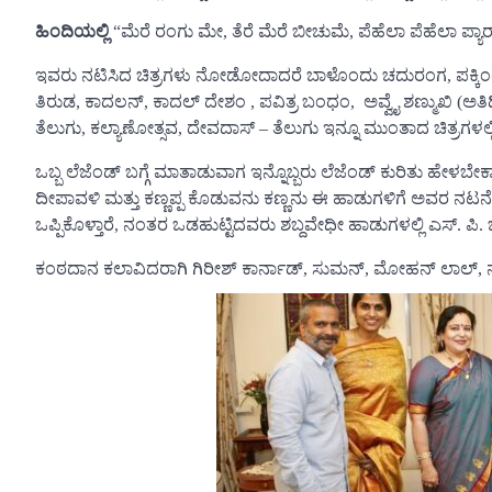
ಹಿಂದಿಯಲ್ಲಿ
“ಮೆರೆ ರಂಗು ಮೇ, ತೆರೆ ಮೆರೆ ಬೀಚುಮೆ, ಪೆಹೆಲಾ ಪೆಹೆಲಾ ಪ್ಯ
ಇವರು ನಟಿಸಿದ ಚಿತ್ರಗಳು ನೋಡೋದಾದರೆ ಬಾಳೊಂದು ಚದುರಂಗ, ಪಕ್ಕಿಂಟಿ ಅ
ತಿರುಡ, ಕಾದಲನ್, ಕಾದಲ್ ದೇಶಂ , ಪವಿತ್ರ ಬಂಧಂ, ಅವ್ವೈ ಶಣ್ಮುಖಿ (ಅ
ತೆಲುಗು, ಕಲ್ಯಾಣೋತ್ಸವ, ದೇವದಾಸ್ – ತೆಲುಗು ಇನ್ನೂ ಮುಂತಾದ ಚಿತ್ರಗಳಲ್ಲಿ
ಒಬ್ಬ ಲೆಜೆಂಡ್ ಬಗ್ಗೆ ಮಾತಾಡುವಾಗ ಇನ್ನೊಬ್ಬರು ಲೆಜೆಂಡ್ ಕುರಿತು ಹೇಳಬೇಕ
ದೀಪಾವಳಿ ಮತ್ತು ಕಣ್ಣಪ್ಪ ಕೊಡುವನು ಕಣ್ಣನು ಈ ಹಾಡುಗಳಿಗೆ ಅವರ ನಟನ
ಒಪ್ಪಿಕೊಳ್ತಾರೆ, ನಂತರ ಒಡಹುಟ್ಟಿದವರು ಶಬ್ದವೇಧೀ ಹಾಡುಗಳಲ್ಲಿ ಎಸ್. ಪ
ಕಂಠದಾನ ಕಲಾವಿದರಾಗಿ ಗಿರೀಶ್ ಕಾರ್ನಾಡ್, ಸುಮನ್, ಮೋಹನ್ ಲಾಲ್, ನಾಜ