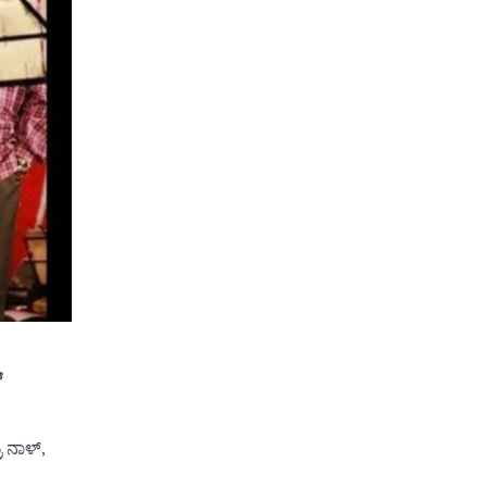
್
 ನಾಳ್,