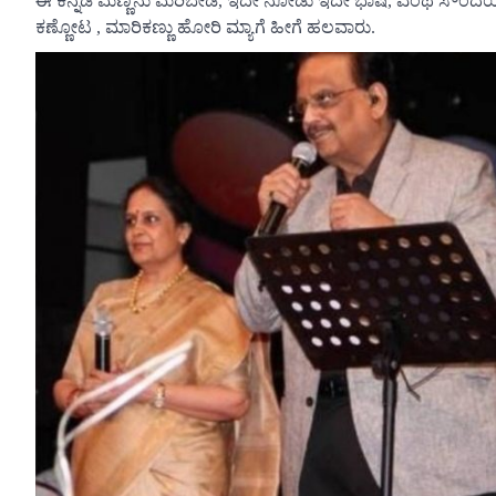
ಈ ಕನ್ನಡ ಮಣ್ಣನು ಮರಿಬೇಡ, ಇದೇ ನೋಡು ಇದೇ ಭಾಷೆ, ಎಂಥ ಸೌಂದರ್ಯ ನ
ಕಣ್ಣೋಟ , ಮಾರಿಕಣ್ಣು ಹೋರಿ ಮ್ಯಾಗೆ ಹೀಗೆ ಹಲವಾರು.