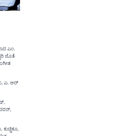
ಳಾದ ಎಂ.
ವರಿ ಜೊತೆ
ಸಂಗೀತ
ಖ, ಎ. ಆರ್
ಷ್,
ವರನ್,
 ಕುಚ್ಚಿಕೂ,