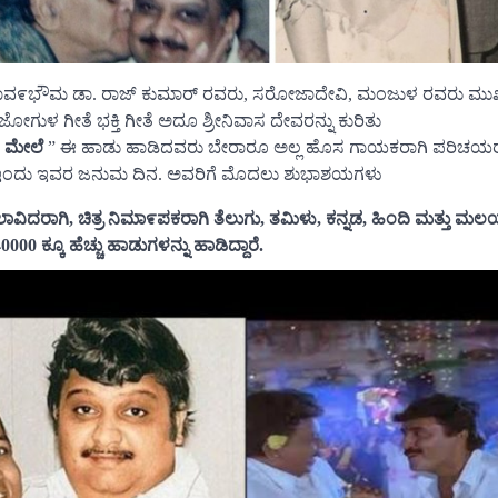
್ಲಿ ನಟಸಾವ೯ಭೌಮ ಡಾ. ರಾಜ್ ಕುಮಾರ್ ರವರು, ಸರೋಜಾದೇವಿ, ಮಂಜುಳ ರವರು ಮುಖ
 ಜೋಗುಳ ಗೀತೆ ಭಕ್ತಿ ಗೀತೆ ಅದೂ ಶ್ರೀನಿವಾಸ ದೇವರನ್ನು ಕುರಿತು
ೆ ಮೇಲೆ
” ಈ ಹಾಡು ಹಾಡಿದವರು ಬೇರಾರೂ ಅಲ್ಲ ಹೊಸ ಗಾಯಕರಾಗಿ ಪರಿಚಯರಾದ
್ಮಣ್ಯಂ) ಇಂದು ಇವರ ಜನುಮ ದಿನ. ಅವರಿಗೆ ಮೊದಲು ಶುಭಾಶಯಗಳು
ದರಾಗಿ, ಚಿತ್ರ ನಿಮಾ೯ಪಕರಾಗಿ ತೆಲುಗು, ತಮಿಳು, ಕನ್ನಡ, ಹಿಂದಿ ಮತ್ತು ಮಲಯಾ
40000 ಕ್ಕೂ ಹೆಚ್ಚು ಹಾಡುಗಳನ್ನು ಹಾಡಿದ್ದಾರೆ.