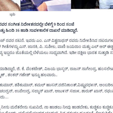
spb
ರವರ
ಸಂಗೀತ
ನಿದೇ೯ಶನದಲ್ಲೀ
ಬೆಳಿಗ್ಗೆ 9
ರಿಂದ
ಸಂಜೆ
ತ್ತು
ಹಿಂದಿ 16
ಹಾಡಿ
ಸಾವ೯ಕಾಲಿಕ
ದಾಖಲೆ
ಮಾಡಿದ್ದಾರೆ.
ಹರಾಜ್ ರವರ ನಟನೆ. ಇವರು ಎಂ. ಎಸ್ ವಿಶ್ವನಾಥನ್ ರವರು ನಿದೇ೯ಶಿಸಿದ ನಟರುಗ
ಳ ಗೀತೆಗಳನ್ನು ಎಸ್. ಜಾನಕಿ, ಪಿ. ಸುಶೀಲ, ವಾಣಿ ಜಯರಾಂ ಮತ್ತು ಎಲ್ ಆರ್ ಈಶ್
 ಇಬ್ಬರೂ ಜೊತೆಯಲ್ಲಿ ಬೆಳೆಯಲು ಸಾಧ್ಯವಾಗಿದೆ. ಇಡೀ ದಕ್ಷಿಣ ಭಾರತ ಸುತ್ತಾಡಿ 
ಿದ್ದಾರೆ, ಜಿ. ಕೆ. ವೆಂಕಟೇಶ್, ವಿಜಯ ಭಾಸ್ಕರ್, ರಾಜನ್ ನಾಗೇಂದ್ರ, ಹಂಸಲೇ
್ಮಣ್ , ಶಂಕರ್ ಗಣೇಶ್ ಇನ್ನೂ ಹಲವಾರು..
ಜ್ ಕುಮಾರ್, ಶಶಿಕುಮಾರ್, ಕಮಲ್ ಹಾಸನ್,ರಜಿನಿಕಾಂತ್,ವಿಷ್ಣುವಧ೯ನ್, ಅಂಬರೀ
ಚಂದ್ರನ್, ಉಪೇಂದ್ರ, ಸಲ್ಮಾನ್ ಖಾನ್, ಅಜು೯ನ್ ಸಜಾ೯, ಶಾರುಕ್ ಖಾನ್, ರಘು
ಹುದು…
 ನೀನು ಮರೆತರೇನು ಸುಖವಿದೆ, ನಾ ಹಾಡಲು ನೀವು ಹಾಡಬೇಕು, ಕುಚ್ಚಿಕೂ ಕುಚ್ಚಿಕೂ,