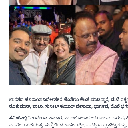
ಭಾರತದ ಹೆಸರಾಂತ ನಿದೇ೯ಶಕರ ಜೊತೆಗೂ ಕೆಲಸ ಮಾಡಿದ್ದಾರೆ, ಮಣಿ ರತ್ನಂ
ರವಿಕುಮಾರ್, ಬಾಲಾ, ಸುನೀಲ್ ಕುಮಾರ್ ದೇಸಾಯಿ, ಭಾಗ೯ವ, ದೊರೆ ಭಗವಾನ್
ತಮಿಳಿನಲ್ಲಿ
“ವಂದೇಂಡ ಪಾಲ್ಕಾರ, ನಾ ಆಟೋಕಾರ ಆಟೋಕಾರ, ಒರುವನ್ ಒರ
ಎಂಪೇರು ಪಡೆಯಪ್ಪ, ಮಣ್ಣಿಲಿಂದ ಕಾದಲಂಡ್ರೀ, ಪಾಟ್ಟು ಒಣ್ಣು ತಟ್ಟು ತಟ್ಟು, ವ