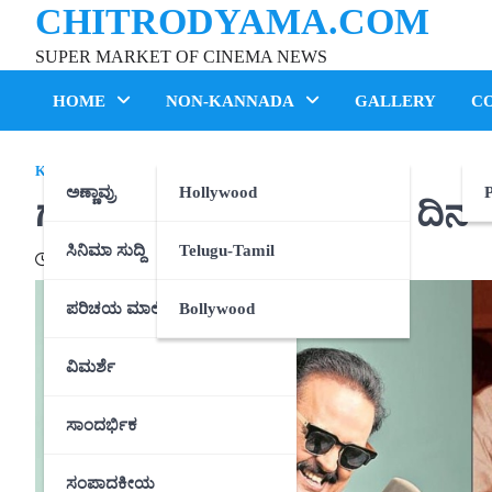
CHITRODYAMA.COM
Skip
to
SUPER MARKET OF CINEMA NEWS
content
HOME
NON-KANNADA
GALLERY
C
KANNADA
ಅಣ್ಣಾವ್ರು
Hollywood
P
ಗಂಧವ೯ ಗಾಯಕರ ಜನುಮ ದಿನ
ಸಿನಿಮಾ ಸುದ್ದಿ
Telugu-Tamil
04/06/2021
ಪರಿಚಯ ಮಾಲಿಕೆ
Bollywood
ವಿಮರ್ಶೆ
ಸಾಂದರ್ಭಿಕ
ಸಂಪಾದಕೀಯ