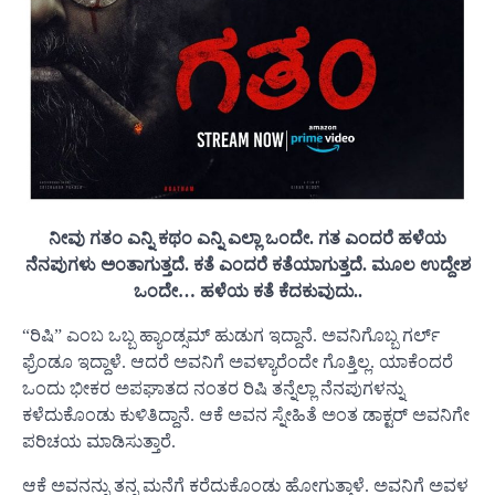
ನೀವು ಗತಂ ಎನ್ನಿ ಕಥಂ ಎನ್ನಿ ಎಲ್ಲಾ ಒಂದೇ. ಗತ ಎಂದರೆ ಹಳೆಯ
ನೆನಪುಗಳು ಅಂತಾಗುತ್ತದೆ‌. ಕತೆ ಎಂದರೆ ಕತೆಯಾಗುತ್ತದೆ. ಮೂಲ ಉದ್ದೇಶ
ಒಂದೇ… ಹಳೆಯ ಕತೆ ಕೆದಕುವುದು..
“ರಿಷಿ” ಎಂಬ ಒಬ್ಬ ಹ್ಯಾಂಡ್ಸಮ್ ಹುಡುಗ ಇದ್ದಾನೆ. ಅವನಿಗೊಬ್ಬ ಗರ್ಲ್
ಫ್ರೆಂಡೂ ಇದ್ದಾಳೆ. ಆದರೆ ಅವನಿಗೆ ಅವಳ್ಯಾರೆಂದೇ ಗೊತ್ತಿಲ್ಲ. ಯಾಕೆಂದರೆ
ಒಂದು ಭೀಕರ ಅಪಘಾತದ ನಂತರ ರಿಷಿ ತನ್ನೆಲ್ಲಾ ನೆನಪುಗಳನ್ನು
ಕಳೆದುಕೊಂಡು ಕುಳಿತಿದ್ದಾನೆ. ಆಕೆ ಅವನ ಸ್ನೇಹಿತೆ ಅಂತ ಡಾಕ್ಟರ್ ಅವನಿಗೇ
ಪರಿಚಯ ಮಾಡಿಸುತ್ತಾರೆ.
ಆಕೆ ಅವನನ್ನು ತನ್ನ ಮನೆಗೆ ಕರೆದುಕೊಂಡು ಹೋಗುತ್ತಾಳೆ. ಅವನಿಗೆ ಅವಳ