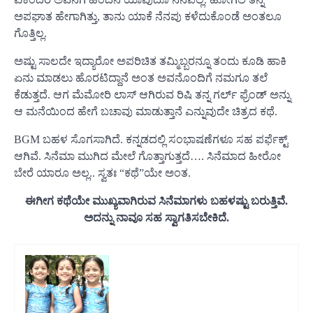
ಅಪಘಾತ ಹೇಗಾಗಿತ್ತು, ತಾನು ಯಾಕೆ ನೆ‌ನಪು ಕಳೆದುಕೊಂಡೆ ಅಂತಲೂ
ಗೊತ್ತಿಲ್ಲ.
ಅಷ್ಟು ಸಾಲದೇ ಇದ್ಯಾರೋ ಅಪರಿಚಿತ ತಮ್ಮಿಬ್ಬರನ್ನೂ ತಂದು ಕೂಡಿ ಹಾಕಿ
ಏನು ಮಾಡಲು ಹೊರಟಿದ್ದಾನೆ ಅಂತ ಅವನೊಂದಿಗೆ ನಮಗೂ ತಲೆ
ಕೆಡುತ್ತದೆ. ಆಗ ಮೆಮೋರಿ ಲಾಸ್ ಆಗಿರುವ ರಿಷಿ ತನ್ನ ಗರ್ಲ್ ಫ್ರೆಂಡ್ ಅನ್ನು
ಆ ಮನೆಯಿಂದ ಹೇಗೆ ಬಚಾವು ಮಾಡುತ್ತಾನೆ ಎನ್ನುವುದೇ ಚಿತ್ರದ ಕಥೆ.
BGM ಬಹಳ ಸೊಗಸಾಗಿದೆ. ಕನ್ನಡದಲ್ಲಿ ಸಂಭಾಷಣೆಗಳೂ ಸಹ ಪರ್ಫೆಕ್ಟ್
ಆಗಿವೆ. ಸಿನೆಮಾ ಮುಗಿದ ಮೇಲೆ ಗೊತ್ತಾಗುತ್ತದೆ…. ಸಿನೆಮಾದ ಹೀರೋ
ಬೇರೆ ಯಾರೂ ಅಲ್ಲ.. ಸ್ವತಃ “ಕಥೆ”ಯೇ ಅಂತ.
ಈಗೀಗ ಕಥೆಯೇ ಮುಖ್ಯವಾಗಿರುವ ಸಿನೆಮಾಗಳು ಬಹಳಷ್ಟು ಬರುತ್ತಿವೆ.
ಅದನ್ನು ನಾವೂ ಸಹ ಸ್ವಾಗತಿಸಬೇಕಿದೆ.