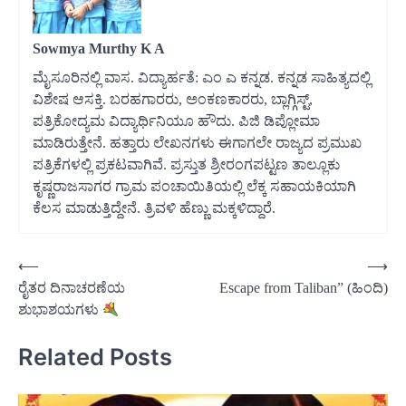
Sowmya Murthy K A
ಮೈಸೂರಿನಲ್ಲಿ ವಾಸ. ವಿದ್ಯಾರ್ಹತೆ: ಎಂ ಎ ಕನ್ನಡ. ಕನ್ನಡ ಸಾಹಿತ್ಯದಲ್ಲಿ
ವಿಶೇಷ ಆಸಕ್ತಿ. ಬರಹಗಾರರು, ಅಂಕಣಕಾರರು, ಬ್ಲಾಗ್ಗಿಸ್ಟ್,
ಪತ್ರಿಕೋದ್ಯಮ ವಿದ್ಯಾರ್ಥಿನಿಯೂ ಹೌದು. ಪಿಜಿ ಡಿಪ್ಲೋಮಾ
ಮಾಡಿರುತ್ತೇನೆ. ಹತ್ತಾರು ಲೇಖನಗಳು ಈಗಾಗಲೇ ರಾಜ್ಯದ ಪ್ರಮುಖ
ಪತ್ರಿಕೆಗಳಲ್ಲಿ ಪ್ರಕಟವಾಗಿವೆ. ಪ್ರಸ್ತುತ ಶ್ರೀರಂಗಪಟ್ಟಣ ತಾಲ್ಲೂಕು
ಕೃಷ್ಣರಾಜಸಾಗರ ಗ್ರಾಮ ಪಂಚಾಯಿತಿಯಲ್ಲಿ ಲೆಕ್ಕ ಸಹಾಯಕಿಯಾಗಿ
ಕೆಲಸ ಮಾಡುತ್ತಿದ್ದೇನೆ. ತ್ರಿವಳಿ ಹೆಣ್ಣು ಮಕ್ಕಳಿದ್ದಾರೆ.
Post
⟵
⟶
ರೈತರ ದಿನಾಚರಣೆಯ
Escape from Taliban” (ಹಿಂದಿ)
navigation
ಶುಭಾಶಯಗಳು
Related Posts