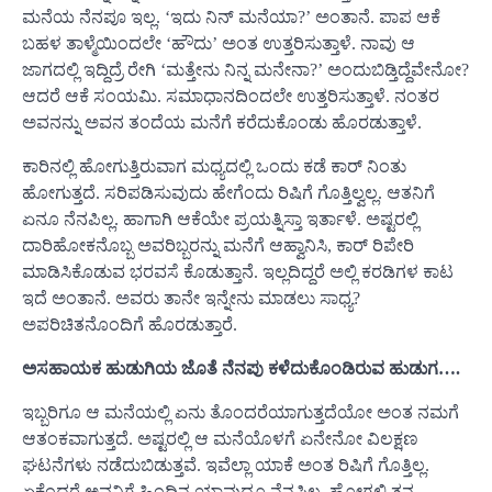
ಮನೆಯ ನೆನಪೂ ಇಲ್ಲ. ‘ಇದು ನಿನ್ ಮನೆಯಾ?’ ಅಂತಾನೆ. ಪಾಪ ಆಕೆ
ಬಹಳ ತಾಳ್ಮೆಯಿಂದಲೇ ‘ಹೌದು’ ಅಂತ ಉತ್ತರಿಸುತ್ತಾಳೆ. ನಾವು ಆ
ಜಾಗದಲ್ಲಿ ಇದ್ದಿದ್ರೆ ರೇಗಿ ‘ಮತ್ತೇನು ನಿನ್ನ ಮನೇನಾ?’ ಅಂದುಬಿಡ್ತಿದ್ದೆವೇನೋ?
ಆದರೆ ಆಕೆ ಸಂಯಮಿ. ಸಮಾಧಾನದಿಂದಲೇ ಉತ್ತರಿಸುತ್ತಾಳೆ. ನಂತರ
ಅವನನ್ನು ಅವನ ತಂದೆಯ ಮನೆಗೆ ಕರೆದುಕೊಂಡು ಹೊರಡುತ್ತಾಳೆ.
ಕಾರಿನಲ್ಲಿ ಹೋಗುತ್ತಿರುವಾಗ ಮಧ್ಯದಲ್ಲಿ ಒಂದು ಕಡೆ ಕಾರ್ ನಿಂತು
ಹೋಗುತ್ತದೆ. ಸರಿಪಡಿಸುವುದು ಹೇಗೆಂದು ರಿಷಿಗೆ ಗೊತ್ತಿಲ್ವಲ್ಲ. ಆತನಿಗೆ
ಏನೂ ನೆನಪಿಲ್ಲ. ಹಾಗಾಗಿ ಆಕೆಯೇ ಪ್ರಯತ್ನಿಸ್ತಾ ಇರ್ತಾಳೆ. ಅಷ್ಟರಲ್ಲಿ
ದಾರಿಹೋಕನೊಬ್ಬ ಅವರಿಬ್ಬರನ್ನು ಮನೆಗೆ ಆಹ್ವಾನಿಸಿ, ಕಾರ್ ರಿಪೇರಿ
ಮಾಡಿಸಿಕೊಡುವ ಭರವಸೆ ಕೊಡುತ್ತಾನೆ. ಇಲ್ಲದಿದ್ದರೆ ಅಲ್ಲಿ ಕರಡಿಗಳ ಕಾಟ
ಇದೆ ಅಂತಾನೆ. ಅವರು ತಾನೇ ಇನ್ನೇನು ಮಾಡಲು ಸಾಧ್ಯ?
ಅಪರಿಚಿತನೊಂದಿಗೆ ಹೊರಡುತ್ತಾರೆ.
ಅಸಹಾಯಕ ಹುಡುಗಿಯ ಜೊತೆ ನೆ‌ನಪು ಕಳೆದುಕೊಂಡಿರುವ ಹುಡುಗ….
ಇಬ್ಬರಿಗೂ ಆ ಮನೆಯಲ್ಲಿ ಏನು ತೊಂದರೆಯಾಗುತ್ತದೆಯೋ ಅಂತ ನಮಗೆ
ಆತಂಕವಾಗುತ್ತದೆ. ಅಷ್ಟರಲ್ಲಿ ಆ ಮನೆಯೊಳಗೆ ಏನೇನೋ ವಿಲಕ್ಷಣ
ಘಟನೆಗಳು ನಡೆದುಬಿಡುತ್ತವೆ. ಇವೆಲ್ಲಾ ಯಾಕೆ ಅಂತ ರಿಷಿಗೆ ಗೊತ್ತಿಲ್ಲ.
ಏಕೆಂದರೆ ಅವನಿಗೆ ಹಿಂದಿನ ಯಾವುದೂ ನೆನಪಿಲ್ಲ. ಹೋಗಲಿ ತನ್ನ