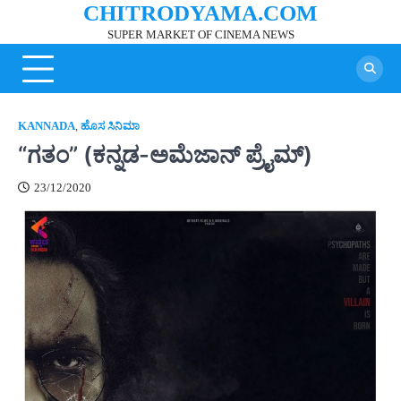
CHITRODYAMA.COM
Skip
to
SUPER MARKET OF CINEMA NEWS
content
KANNADA
,
ಹೊಸ ಸಿನಿಮಾ
“ಗತಂ” (ಕನ್ನಡ-ಅಮೆಜಾನ್ ಪ್ರೈಮ್)
23/12/2020