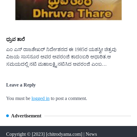
ಧ್ರುವ ತಾರೆ
ಎಂ ಎಸ್ ರಾಜಶೇಖರ್ ನಿರ್ದೇಶನದ ಈ 1985ರ ಯಶಸ್ವೀ ಚಿತ್ರವು
ವಿಜಯ ಸಾಸನೂರ ಅವರ ಅಪರಂಜಿ ಕಾದಂಬರಿ ಆಧಾರಿತ.ಆ
ಸಮಯದಲ್ಲಿ ನಟಿ ಮಹಾಲಕ್ಷ್ಮಿ ನಟಿಸಿದ ಅಪರಂಜಿ ಎಂಬ…
Leave a Reply
You must be
logged in
to post a comment.
Advertisement
Copyright © [2023] [chitrodyama.com] | News