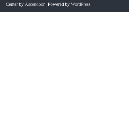
Center by
Ascendoor
| Powered by
WordPress
.