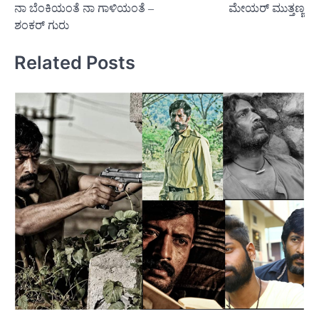
ನಾ ಬೆಂಕಿಯಂತೆ ನಾ ಗಾಳಿಯಂತೆ –
ಮೇಯರ್ ಮುತ್ತಣ್ಣ
navigation
ಶಂಕರ್ ಗುರು
Related Posts