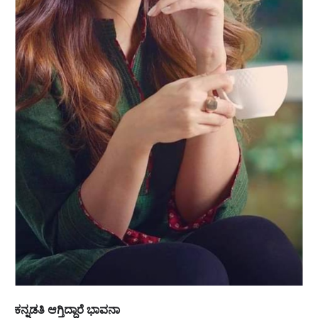
ಕನ್ನಡತಿ ಆಗ್ತಿದ್ದಾರೆ ಭಾವನಾ