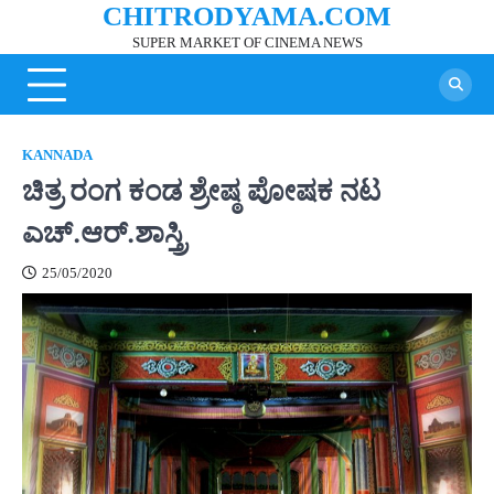
CHITRODYAMA.COM
Skip
to
SUPER MARKET OF CINEMA NEWS
content
KANNADA
ಚಿತ್ರ ರಂಗ ಕಂಡ ಶ್ರೇಷ್ಠ ಪೋಷಕ ನಟ
ಎಚ್.ಆರ್.ಶಾಸ್ತ್ರಿ
25/05/2020