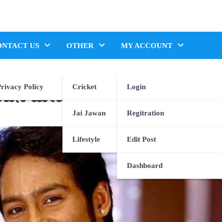
ONTACT US
OTHER
MY ACCOUNT
rivacy Policy
Cricket
Login
ಭಾವನ ಮೇಡಂ
.
Jai Jawan
Regitration
Lifestyle
Edit Post
Dashboard