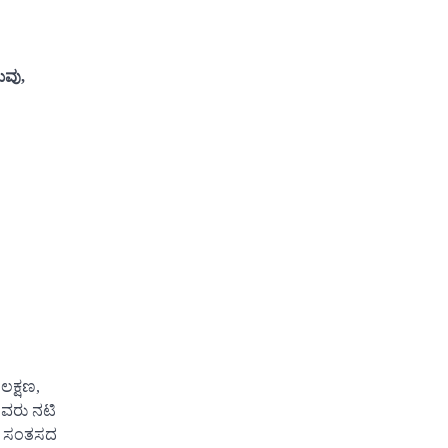
ಮವು,
ಕ್ಷಣ,
ೆಲವರು ನಟಿ
ಗೆ ಸಂತಸದ