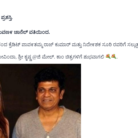
ರಶಸ್ತಿ.
ಟ್ ಸುವಣ೯ ಚಾನೆಲ್ ವತಿಯಿಂದ.
ತಂದ ಕ್ರೆಡಿಟ್ ಪಾವ೯ತಮ್ಮ ರಾಜ್ ಕುಮಾರ್ ಮತ್ತು ನಿದೇ೯ಶಕ ಸೂರಿ ರವರಿಗೆ ಸಲ್ಲುತ್ತ
ೋವಿಂದಾ, ಶ್ರೀ ಕೃಷ್ಣ @ಜಿ ಮೇಲ್. ಕಾಂ ಚಿತ್ರಗಳಿಗೆ ಶುಭವಾಗಲಿ
.