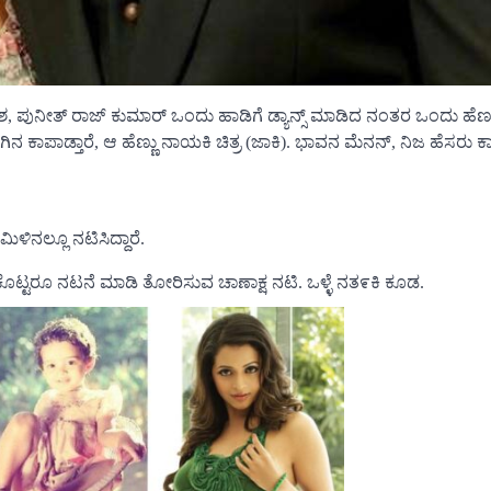
ವೇಶ, ಪುನೀತ್ ರಾಜ್ ಕುಮಾರ್ ಒಂದು ಹಾಡಿಗೆ ಡ್ಯಾನ್ಸ್ ಮಾಡಿದ ನಂತರ ಒಂದು ಹೆಣ
 ಕಾಪಾಡ್ತಾರೆ, ಆ ಹೆಣ್ಣು ನಾಯಕಿ ಚಿತ್ರ (ಜಾಕಿ). ಭಾವನ ಮೆನನ್, ನಿಜ ಹೆಸರು ಕಾ
ಿನಲ್ಲೂ ನಟಿಸಿದ್ದಾರೆ.
್ಟರೂ ನಟನೆ ಮಾಡಿ ತೋರಿಸುವ ಚಾಣಾಕ್ಷ ನಟಿ. ಒಳ್ಳೆ ನತ೯ಕಿ ಕೂಡ.