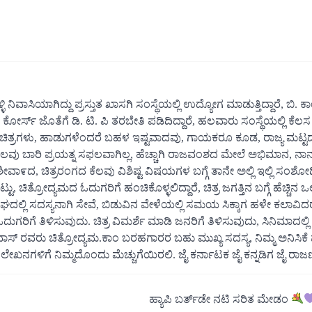
ನಿವಾಸಿಯಾಗಿದ್ದು ಪ್ರಸ್ತುತ ಖಾಸಗಿ ಸಂಸ್ಥೆಯಲ್ಲಿ ಉದ್ಯೋಗ ಮಾಡುತ್ತಿದ್ದಾರೆ, ಬಿ. ಕ
 ಕೋರ್ಸ್ ಜೊತೆಗೆ ಡಿ. ಟಿ. ಪಿ ತರಬೇತಿ ಪಡಿದಿದ್ದಾರೆ, ಹಲವಾರು ಸಂಸ್ಥೆಯಲ್ಲಿ ಕೆ
ಲನಚಿತ್ರಗಳು, ಹಾಡುಗಳೆಂದರೆ ಬಹಳ ಇಷ್ಟವಾದವು, ಗಾಯಕರೂ ಕೂಡ, ರಾಜ್ಯ ಮಟ್ಟ
ಿ ಹಲವು ಬಾರಿ ಪ್ರಯತ್ನ ಸಫಲವಾಗಿಲ್ಲ, ಹೆಚ್ಚಾಗಿ ರಾಜವಂಶದ ಮೇಲೆ ಅಭಿಮಾನ, ನಾ
೯ದ, ಚಿತ್ರರಂಗದ ಕೆಲವು ವಿಶಿಷ್ಟ ವಿಷಯಗಳ ಬಗ್ಗೆ ತಾನೇ ಅಲ್ಲಿ ಇಲ್ಲಿ ಸಂಶೋಧ
ಟು, ಚಿತ್ರೋದ್ಯಮದ ಓದುಗರಿಗೆ ಹಂಚಿಕೊಳ್ಳಲಿದ್ದಾರೆ, ಚಿತ್ರ ಜಗತ್ತಿನ ಬಗ್ಗೆ ಹೆಚ್ಚಿನ 
ಘದಲ್ಲಿ ಸದಸ್ಯನಾಗಿ ಸೇವೆ, ಬಿಡುವಿನ ವೇಳೆಯಲ್ಲಿ ಸಮಯ ಸಿಕ್ಕಾಗ ಹಳೇ ಕಲಾವಿದ
ಿಗೆ ತಿಳಿಸುವುದು. ಚಿತ್ರ ವಿಮರ್ಶೆ ಮಾಡಿ ಜನರಿಗೆ ತಿಳಿಸುವುದು, ಸಿನಿಮಾದಲ್ಲಿ ಹ
ಿವಾಸ್ ರವರು ಚಿತ್ರೋದ್ಯಮ.ಕಾಂ ಬರಹಗಾರರ ಬಹು ಮುಖ್ಯ ಸದಸ್ಯ, ನಿಮ್ಮ ಅನಿಸಿಕೆ 
ರ ಲೇಖನಗಳಿಗೆ ನಿಮ್ಮದೊಂದು ಮೆಚ್ಚುಗೆಯಿರಲಿ. ಜೈ ಕರ್ನಾಟಕ ಜೈ ಕನ್ನಡಿಗ ಜೈ ರಾಜಣ
ಹ್ಯಾಪಿ ಬರ್ತ್‌ಡೇ ನಟಿ ಸರಿತ ಮೇಡಂ