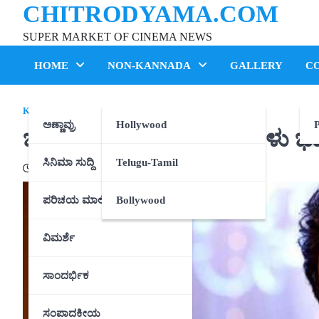
CHITRODYAMA.COM
Skip
to
SUPER MARKET OF CINEMA NEWS
content
HOME
NON-KANNADA
GALLERY
C
KANNADA
,
ಪರಿಚಯ ಮಾಲಿಕೆ
ಅಣ್ಣಾವ್ರು
Hollywood
P
ಜನುಮ ದಿನದ ಶುಭಾಶಯಗಳು 
ಸಿನಿಮಾ ಸುದ್ದಿ
Telugu-Tamil
06/06/2021
ಪರಿಚಯ ಮಾಲಿಕೆ
Bollywood
ವಿಮರ್ಶೆ
ಸಾಂದರ್ಭಿಕ
ಸಂಪಾದಕೀಯ