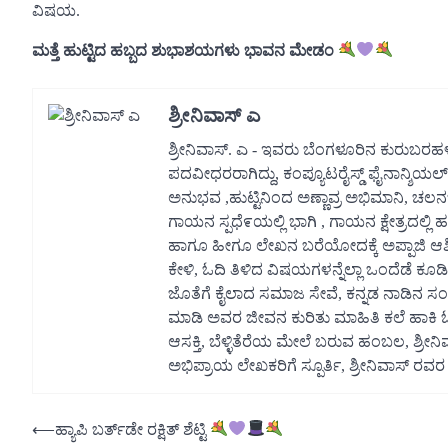
ವಿಷಯ.
ಮತ್ತೆ ಹುಟ್ಟಿದ ಹಬ್ಬದ ಶುಭಾಶಯಗಳು ಭಾವನ ಮೇಡಂ
ಶ್ರೀನಿವಾಸ್ ಎ
ಶ್ರೀನಿವಾಸ್. ಎ - ಇವರು ಬೆಂಗಳೂರಿನ ಕುರುಬರಹಳ್ಳಿ 
ಪದವೀಧರರಾಗಿದ್ದು, ಕಂಪ್ಯೂಟರೈಸ್ಡ್ ಫೈನಾನ್ಶಿಯಲ್
ಅನುಭವ ,ಹುಟ್ಟಿನಿಂದ ಅಣ್ಣಾವ್ರ ಅಭಿಮಾನಿ, ಚ
ಗಾಯನ ಸ್ಪಧೆ೯ಯಲ್ಲಿ ಭಾಗಿ , ಗಾಯನ ಕ್ಷೇತ್ರದಲ್ಲ
ಹಾಗೂ ಹೀಗೂ ಲೇಖನ ಬರೆಯೋದಕ್ಕೆ ಅಪ್ಪಾಜಿ ಆಶೀವಾ
ಕೇಳಿ, ಓದಿ ತಿಳಿದ ವಿಷಯಗಳನ್ನೆಲ್ಲಾ ಒಂದೆಡೆ ಕೂಡಿಟ್
ಜೊತೆಗೆ ಕೈಲಾದ ಸಮಾಜ ಸೇವೆ, ಕನ್ನಡ ನಾಡಿನ ಸಂ
ಮಾಡಿ ಅವರ ಜೀವನ ಕುರಿತು ಮಾಹಿತಿ ಕಲೆ ಹಾಕಿ ಓದುಗರ
ಆಸಕ್ತಿ, ಬೆಳ್ಳಿತೆರೆಯ ಮೇಲೆ ಬರುವ ಹಂಬಲ, ಶ್ರೀನ
ಅಭಿಪ್ರಾಯ ಲೇಖಕರಿಗೆ ಸ್ಪೂರ್ತಿ, ಶ್ರೀನಿವಾಸ್ ರವ
Post
⟵
ಹ್ಯಾಪಿ ಬರ್ತ್‌ಡೇ ರಕ್ಷಿತ್ ಶೆಟ್ಟಿ