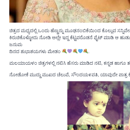
ಚಿತ್ರದ ಮಧ್ಯದಲ್ಲಿ ಒಂದು ಹೆಣ್ಣನ್ನು ಮೂಢನಂಬಿಕೆಯಿಂದ ಕೊಲ್ಲುವ ಸನ್ನಿ
ಕಿರುಚಿಕೊಳ್ಳೋದು ನೋಡಿ ಅಲ್ಲೇ ಇದ್ದ ಕೆಟ್ಟವರೊಡನೆ ಫೈಟ್ ಮಾಡಿ ಆ ಹುಡುಗಿನ
ಜನುಮ
ದಿನದ ಶುಭಾಶಯಗಳು ಮೇಡಂ
.
ಮಲಯಾಯಳಂ ಚಿತ್ರಗಳಲ್ಲಿ ನಟಿಸಿ ಹೆಸರು ಮಾಡಿದ ನಟಿ, ಕನ್ನಡ ಹಾಗೂ ತಮಿಳ
ನೋಡೋಕೆ ಮುದ್ದು ಮುಖದ ಚೆಲುವೆ, ಸೌಂದಯ೯ವತಿ, ಯಾವುದೇ ಪಾತ್ರ ಕೊಟ