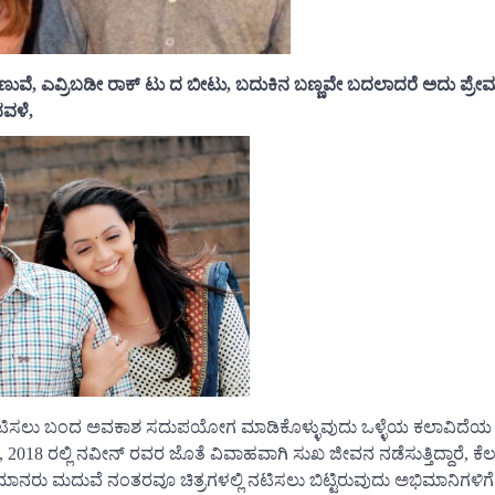
 ಕಾಣುವೆ, ಎವ್ರಿಬಡೀ ರಾಕ್ ಟು ದ ಬೀಟು, ಬದುಕಿನ ಬಣ್ಣವೇ ಬದಲಾದರೆ ಅದು ಪ್ರೇ
ದವಳೆ,
ಟಿಸಲು ಬಂದ ಅವಕಾಶ ಸದುಪಯೋಗ ಮಾಡಿಕೊಳ್ಳುವುದು ಒಳ್ಳೆಯ ಕಲಾವಿದೆಯ ಲ
ಟಿ, 2018 ರಲ್ಲಿ ನವೀನ್ ರವರ ಜೊತೆ ವಿವಾಹವಾಗಿ ಸುಖ ಜೀವನ ನಡೆಸುತ್ತಿದ್ದಾರೆ, ಕ
ರು ಮದುವೆ ನಂತರವೂ ಚಿತ್ರಗಳಲ್ಲಿ ನಟಿಸಲು ಬಿಟ್ಟಿರುವುದು ಅಭಿಮಾನಿಗಳಿ