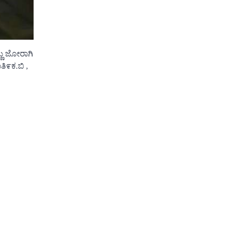
್ಣು ಜೋರಾಗಿ
ತಿ೯ಕ.ಬಿ ,