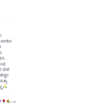
ಾಂ
ಲಸ ಮಾಡಿದ
ದ
ನು
ಿಸಿ,
ಒಲವು
ರ ಭೇಟಿ
ೆಚ್ಚಿನ
ಮತ್ತು
್ಣ
⟶