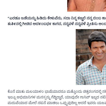
“ಎರಡೂ ಜಡೆಯನ್ನು ಹಿಡಿದು ಕೇಳುವೆನು, ಸದಾ ನಿನ್ನ ಕಣ್ಣಲಿ ನನ್ನ ಬಿಂಬ
ತುತಿ೯ನಲ್ಲಿ ಗೀಚಿದ ಅದ೯ಂಬಧ೯ ಕಾಗದ, ನನ್ನವಳೆ ನನ್ನವಳೆ ಪ್ರೀತಿಸು ಅಂ
ಕೊನೆ ಮಾತು ಮಲಯಾಳಂ ಭಾಷೆಯಾದರೂ ಮತ್ತೊಂದು ಚಿತ್ರರಂಗದಲ್ಲಿ ನ
ಇಲ್ಲೂ ಅಭಿಮಾನಿಗಳ ಮನಸ್ಸನ್ನು ಗೆದ್ದಿದ್ದಾರೆ, ಯಾವುದೇ ಗಾಸಿಪ್ ಇಲ್ಲದ ನ
ಮದುವೆಯಾದ ಮೇಲೆ ನಟನೆ ಮಾಡಲು ಒಪ್ಪುವುದಿಲ್ಲ ಆದರೆ ಇವರು ಯಜಮಾನ