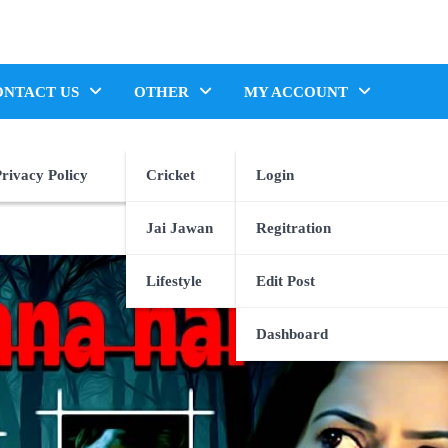
ONTACT US
OTHER
MY ACCOUNT
rivacy Policy
Cricket
Login
Jai Jawan
Regitration
Lifestyle
Edit Post
Dashboard