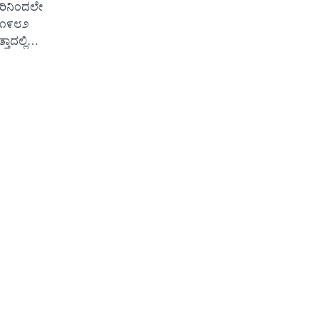
ಸರಿನಿಂದಲೇ
, ೧೯೮೨
ತಾದಲ್ಲಿ…