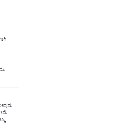
ಾಗಿ
ರು.
ಿಕೋದ್ಯಮ
ಿವೆ.
್ಣು