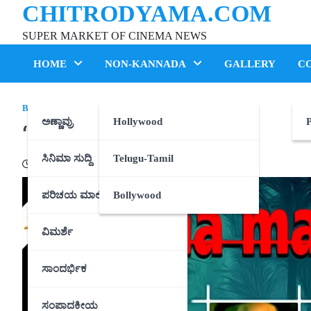
CHITRODYAMA.COM
Skip
to
SUPER MARKET OF CINEMA NEWS
content
HOME
NON-KANNADA
GALLERY
C
BOLLYWOOD
ಅಣ್ಣಾವ್ರು
Hollywood
P
“ಡರನಾ ಮನಾ ಹೈ”
ಸಿನಿಮಾ ಸುದ್ದಿ
Telugu-Tamil
11/02/2021
ಪರಿಚಯ ಮಾಲಿಕೆ
Bollywood
ವಿಮರ್ಶೆ
ಸಾಂದರ್ಭಿಕ
ಸಂಪಾದಕೀಯ