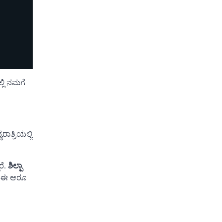
್ಲಿ ನಮಗೆ
ಾತ್ರಿಯಲ್ಲಿ
ೆ.
ಶಿಲ್ಪಾ
ಲಾ ಈ ಆರೂ