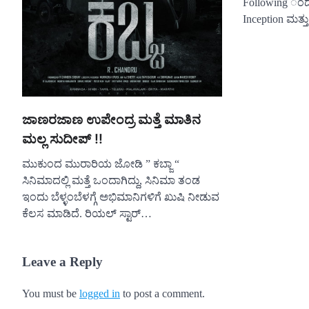
Following ಂದ
Inception ಮತ್ತ
ಜಾಣರಜಾಣ ಉಪೇಂದ್ರ ಮತ್ತೆ ಮಾತಿನ
ಮಲ್ಲ ಸುದೀಪ್ !!
ಮುಕುಂದ ಮುರಾರಿಯ ಜೋಡಿ ” ಕಬ್ಜಾ “
ಸಿನಿಮಾದಲ್ಲಿ ಮತ್ತೆ ಒಂದಾಗಿದ್ದು, ಸಿನಿಮಾ ತಂಡ
ಇಂದು ಬೆಳ್ಳಂಬೆಳಗ್ಗೆ ಅಭಿಮಾನಿಗಳಿಗೆ ಖುಷಿ ನೀಡುವ
ಕೆಲಸ ಮಾಡಿದೆ. ರಿಯಲ್ ಸ್ಟಾರ್…
Leave a Reply
You must be
logged in
to post a comment.