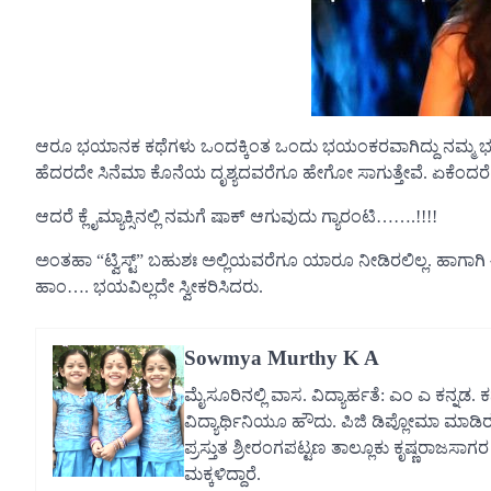
ಆರೂ ಭಯಾನಕ ಕಥೆಗಳು ಒಂದಕ್ಕಿಂತ ಒಂದು ಭಯಂಕರವಾಗಿದ್ದು ನಮ್ಮ ಭಯವನ
ಹೆದರದೇ ಸಿನೆಮಾ ಕೊನೆಯ ದೃಶ್ಯದವರೆಗೂ ಹೇಗೋ ಸಾಗುತ್ತೇವೆ. ಏಕೆಂದರೆ ಈ 
ಆದರೆ ಕ್ಲೈಮ್ಯಾಕ್ಸಿನಲ್ಲಿ ನಮಗೆ ಷಾಕ್ ಆಗುವುದು ಗ್ಯಾರಂಟಿ…….!!!!
ಅಂತಹಾ “ಟ್ವಿಸ್ಟ್” ಬಹುಶಃ ಅಲ್ಲಿಯವರೆಗೂ ಯಾರೂ ನೀಡಿರಲಿಲ್ಲ. ಹಾಗಾಗಿ ಈ ಸಿನ
ಹಾಂ…. ಭಯವಿಲ್ಲದೇ ಸ್ವೀಕರಿಸಿದರು.
Sowmya Murthy K A
ಮೈಸೂರಿನಲ್ಲಿ ವಾಸ. ವಿದ್ಯಾರ್ಹತೆ: ಎಂ ಎ ಕನ್ನಡ. ಕನ
ವಿದ್ಯಾರ್ಥಿನಿಯೂ ಹೌದು. ಪಿಜಿ ಡಿಪ್ಲೋಮಾ ಮಾಡಿರು
ಪ್ರಸ್ತುತ ಶ್ರೀರಂಗಪಟ್ಟಣ ತಾಲ್ಲೂಕು ಕೃಷ್ಣರಾಜಸಾಗರ
ಮಕ್ಕಳಿದ್ದಾರೆ.