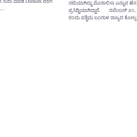
 ಸುರು ಮಾಡಿ Dunkirk ವರೆಗೆ
ನಟಿಯಾಗಿದ್ದು ಮೊನಾಲಿಸಾ ಎನ್ನುವ ಹೆ
ು‌…
ಪ್ರಸಿದ್ದಿಯಾಗಿದ್ದಾರೆ. ನವೆಂಬರ್ ೨೧
ರಂದು ಪಶ್ಚಿಮ ಬಂಗಾಳ ರಾಜ್ಯದ ಕೋಲ್ಕತ್