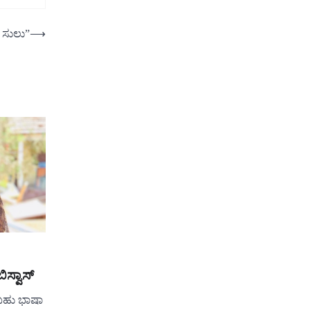
ಿ ಸುಲು”
⟶
ಿಸ್ವಾಸ್
 ಬಹು ಭಾಷಾ