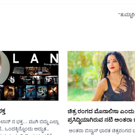
“ತುಮ್ಹಾರ
ಕ್ತ
ಚಿತ್ರ ರಂಗದ ಮೊನಾಲಿಸಾ ಎಂದು
ಪ್ರಸಿದ್ಧಿಯಾಗಿರುವ ನಟಿ ಅಂತರಾ ಬ
ಲಾನ್ ನ‌‌ ಭಕ್ತ… ಮುಗಿ ಬಿದ್ದು ಎಲ್ಲಾ
. ಒಂದಕ್ಕಿನ್ನೊಂದು‌ ಅದ್ಭುತ..
ಅಂತರಾ ಬಿಸ್ವಾಸ್ ಭಾರತ ಚಿತ್ರರಂಗದ