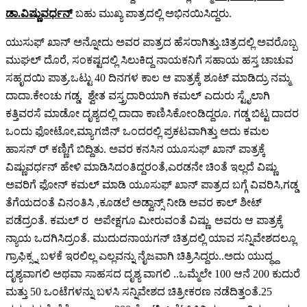
ಡಾ.ವಿಷ್ಣುವರ್ಧನ್
ಬಹು ಮುಖ್ಯ ಪಾತ್ರದಲ್ಲಿ ಅಭಿನಯಿಸಿದ್ದರು.
ಯುಸುಫ್ ಖಾನ್ ಅನ್ನೋದು ಅವರ ಪಾತ್ರದ ಹೆಸರಾಗಿತ್ತು.ಚಿತ್ರದಲ್ಲಿ ಅವರೊಬ್ಬ
ಮುಘಲ್ ದೊರೆ, ಸಂಕಷ್ಟದಲ್ಲಿ ಸಿಲುಕಿದ್ದ ನಾಯಕನಿಗೆ ಸಹಾಯ ಹಸ್ತ ಚಾಚುವ
ಸಹೃದಯಿ ಪಾತ್ರ.ಒಟ್ಟು 40 ದಿನಗಳ ಕಾಲ ಆ ಪಾತ್ರಕ್ಕೆ ಶೂಟ್ ಮಾಡಿದ್ರು ನಮ್ಮ
ದಾದಾ.ಕೇಂಚು ಗಡ್ಡ, ಶ್ವೇತ ವಸ್ತ್ರದಾರಿಯಾಗಿ ಕಮಲ್ ಎದುರು ಸ್ಟೈಲಾಗಿ
ಕತ್ತಿವರಸೆ ಮಾಡೋ ದೃಶ್ಯದಲ್ಲಿ ದಾದಾ ಕಾಣಿಸಿಕೋಂಡಿದ್ದರೂ. ಗಡ್ಡ ಬಿಟ್ಟ ದಾದರ
ಒಂದು ಫೋಟೋ,ಮ್ಯಾಗಜಿನ್ ಒಂದರಲ್ಲಿ ಪ್ರಕಟವಾಗಿತ್ತು ಅದು ಕಮಲ
ಹಾಸನ್ ರ್ ಕಣ್ಣಿಗೆ ಬಿದ್ದಿತು. ಅವರ ಕನಸಿನ ಯೂಸುಫ್ ಖಾನ್ ಪಾತ್ರಕ್ಕೆ
ವಿಷ್ಣುವರ್ಧನ್ ಹೇಳಿ ಮಾಡಿಸಿದಂತಿದ್ದರಂತೆ,ಎರಡನೇ ಚಿಂತೆ ಇಲ್ಲದೆ ವಿಷ್ಣು
ಅವರಿಗೆ ಫೋನ್ ಕಮಲ್ ಮಾಡಿ ಯೂಸುಫ್ ಖಾನ್ ಪಾತ್ರದ ಬಗ್ಗೆ ವಿವರಿಸಿ,ಗಡ್ಡ
ತೆಗೆಯದಂತೆ ವಿನಂತಿಸಿ ,ಕೂಡಲೆ ಅಡ್ವಾನ್ಸ್ ನೀಡಿ ಅವರ ಕಾಲ್ ಶೀಟ್
ಪಡೆದ್ರಂತೆ. ಕಮಲ್ ರ ಅಪೇಕ್ಷಗೂ ಮೀರುವಂತೆ ವಿಷ್ಣು ಅವರು ಆ ಪಾತ್ರಕ್ಕೆ
ನ್ಯಾಯ ಒದಗಿಸಿದ್ರಂತೆ. ಮುದುದನಾಯಗನ್ ಚಿತ್ರದಲ್ಲಿ ಯಾವ ಸನ್ನಿವೇಶದಲ್ಲೂ
ಗ್ರಾಫಿಕ್ಸ್ನ ಬಳಕೆ ಇರಲಿಲ್ಲ ಎಲ್ಲವನ್ನು ನೈಜವಾಗಿ ಚಿತ್ರಿಸಿದ್ದರು..ಅದು ಯುದ್ಧ್ದ
ದೃಶ್ಯವಾಗಲಿ ಅಥವಾ ಸಾಹಸದ ದೃಶ್ಯ ವಾಗಲಿ ..ಒಮ್ಮೆಲೇ 100 ಆನೆ 200 ಕುದುರೆ
ಮತ್ತು 50 ಒಂಟೆಗಳನ್ನು ಬಳಸಿ ಸನ್ನಿವೇಶದ ಚಿತ್ರೀಕರಣ ನಡೆದಿತ್ತಂತೆ.25