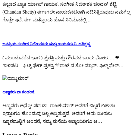
ಕನ್ನಡದ ಖ್ಯಾತ ರ್ಯಾಪ್ ಗಾಯಕ, ಸಂಗೀತ ನಿರ್ದೇಶಕ ಚಂದನ್ ಶೆಟ್ಟಿ
(Chandan Shetty) ಈಗಾಗಲೇ ನಾಯಕನಟರಾಗಿ ನಟಿಸಿತ್ತಿರುವುದು ನಮಗೆಲ್ಲ
ಗೊತ್ತೇ ಇದೆ. ಈಗ ಮತ್ತೊಂದು ಹೊಸ ಸಿನಿಮಾದಲ್ಲಿ…
ಜನಪ್ರಿಯ ಸಂಗೀತ ನಿರ್ದೇಶಕರು ಮತ್ತು ಗಾಯಕರು ವಿ. ಹರಿಕೃಷ್ಣ
( ಮುಂದುವರೆದ ಭಾಗ ) ಪ್ರಶಸ್ತಿ ಮತ್ತು ಗೌರವದ ಒಂದು ನೋಟ…. ❤
ಗಾಳಿಪಟ – ಫಿಲ್ಮ್ ಫೇರ್ ಪ್ರಶಸ್ತಿ 💜ರಾಜ್ ದ ಶೋ ಮ್ಯಾನ್- ಫಿಲ್ಮ್ ಫೇರ್…
ಅಣ್ಣವರು ನಾ ಕಂಡಂತೆ.
ಅಣ್ಣವರು ಅನ್ನೋ ಪದ ಡಾ. ರಾಜಕುಮಾರ್ ಅವರಿಗೆ ಬಿಟ್ಟರೆ ಬಹುಶಃ
ಇನ್ನಾರಿಗೂ ಹೊಂದುವುದಿಲ್ಲ ಅನ್ನಿಸುತ್ತದೆ. ಅವರಿಗೆ ಅದು ಮೀಸಲು
ಎಷ್ಟರಮಟ್ಟಿಗೆ ಅಂದರೆ, ನಮ್ಮ ಮನೆಯ ಅಣ್ಣಂದಿರಿಗೂ ಆ…