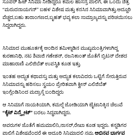
ಸೂಪರ್ ಹಿಟ್ ಸಿನಿಮಾ ನೀಡಿದ್ದರೂ ಕಮಲ ಹಾಸನ್ರ ಪಾಲಿಗೆ, ಈ ಒಂದು ಚಿತ್ರ
“ಮರುದನಾಯಗನ್” ಬಹಳ ವಿಶೇಷ ಮತ್ತು ಕನಸಿನ ಸಿನಿಮಾವಾಗಿತ್ತು.ಅದ್ದೂರಿ
ವೆಚ್ಚದ,ಬಹು ತಾರಾಂಗಣದ,ಬೃಹತ್ ಭವ್ಯ ಕಲಾ ಸಾಮ್ರಾಜ್ಯವನ್ನು ಪರಿಚಯಿಸಲು
ಸಿದ್ದರಾಗಿದ್ದರು.
ಸಿನಿಮಾದ ಮುಹೂರ್ತಕ್ಕೆ ಅಂದಿನ ತಮಿಳ್ನಾಡಿನ ಮುಖ್ಯಮಂತ್ರಿಗಳಾಗಿದ್ದ
ಕುರಣಾನಿಧಿ, ನಟ ಶಿವಾಜಿ ಗಣೇಶನ್, ರಜನಿಕಾಂತ್ ಜೊತೆಗೆ ಬ್ರಿಟನ್ ದೇಶದ
ಮಾಹಾರಾಣಿ ಎಲಿಜಿಬೆತ್ ಉಪಸ್ಥಿತಿ ಕೂಡ ಇತ್ತು.
ಇಂತಹ ಅದ್ಭುತ ಕಥಾವಸ್ತು ಮತ್ತು ಅದ್ಭುತ ಕಲಾವಿದರು ಒಟ್ಟಿಗೆ ಸೇರುತ್ತಿರುವ
ಸಿನಿಮಾವನ್ನು ಹರಿಸಲು ಸ್ವಯಂ ಪ್ರೇರಿತವಾಗಿ ಕ್ವೀನ್ ಎಲಿಜಿಬೆತ್
ಇಂಗ್ಲೆಂಡಿನಿಂದ ಮದ್ರಾಸ್ಗೆ ಬಂದಿದ್ದರು
ಆ ಸಿನಿಮಾಗೆ ನಾಯಕಿಯಾಗಿ, ಕಮಲ್ಗೆ ಜೋಡಿಯಾಗಿ ಟೈಟಾನಿಕ್ಕಿನ ಚೆಲುವೆ
“ಕ್ಯೆಟ್ ವಿನ್ಸ್ಲೇಟ್”
ಬರಲು ಸಿದ್ಧವಾಗಿದ್ದರು.
ಅವರುಗಳ ಜೊತೆಗೆ ಹಮಮಾಲಿನಿ,ನಾಸರ್,ರೇಖಾ ಕೂಡ ಇದ್ದರು. ಕನ್ನಡಿಗರ
ಪಾಲಿಗೆ ವಿಶೇಷವೆಂದರೆ ಈ ಅದ್ದೂರಿ ಸಿನಿಮಾದಲ್ಲಿ ನಮ್ಮ
ಅಭಿನವ ಭಾರ್ಗವ