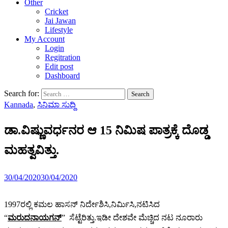
Other
Cricket
Jai Jawan
Lifestyle
My Account
Login
Regitration
Edit post
Dashboard
Search for:
Kannada
,
ಸಿನಿಮಾ ಸುದ್ದಿ
ಡಾ.ವಿಷ್ಣುವರ್ಧನರ ಆ 15 ನಿಮಿಷ ಪಾತ್ರಕ್ಕೆ ದೊಡ್ಡ
ಮಹತ್ವವಿತ್ತು.
30/04/2020
30/04/2020
1997ರಲ್ಲಿ ಕಮಲ ಹಾಸನ್ ನಿರ್ದೇಶಿಸಿ,ನಿರ್ಮಿಸಿ,ನಟಿಸಿದ
“
ಮರುದನಾಯಗನ್
” ಸೆಟ್ಟೆರಿತ್ತು.ಇಡೀ ದೇಶವೇ ಮೆಚ್ಚಿದ ನಟ ನೂರಾರು