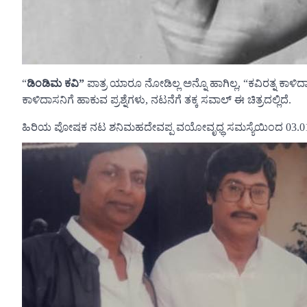
“
ಡಿಂಡಿಮ ಕವಿ”
ಪಾತ್ರ ಯಾರೂ ನೋಡಿಲ್ಲ ಅನ್ನೊ ಹಾಗಿಲ್ಲ, “ಕವಿರತ್ನ ಕಾಳಿ
ಕಾಳಿದಾಸನಿಗೆ ಹಾಕುವ ಪ್ರಶ್ನೆಗಳು, ನಟನೆಗೆ ತಕ್ಕ ಸವಾಲ್ ಈ ಚಿತ್ರದಲ್ಲಿದೆ.
ಹಿರಿಯ ಪೋಷಕ ನಟ ಶನಿಮಹದೇವಪ್ಪ ವಯೋವೃಧ್ಧ ಸಮಸ್ಯೆಯಿಂದ 03.01.2021 ಸಂ