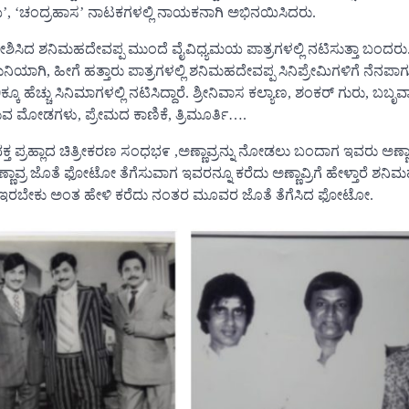
ಿಜಯ’, ‘ಚಂದ್ರಹಾಸ’ ನಾಟಕಗಳಲ್ಲಿ ನಾಯಕನಾಗಿ ಅಭಿನಯಿಸಿದರು.
 ಪ್ರವೇಶಿಸಿದ ಶನಿಮಹದೇವಪ್ಪ ಮುಂದೆ ವೈವಿಧ್ಯಮಯ ಪಾತ್ರಗಳಲ್ಲಿ ನಟಿಸುತ್ತಾ ಬಂದರು. 
ಕುನಿಯಾಗಿ, ಹೀಗೆ ಹತ್ತಾರು ಪಾತ್ರಗಳಲ್ಲಿ ಶನಿಮಹದೇವಪ್ಪ ಸಿನಿಪ್ರೇಮಿಗಳಿಗೆ ನೆನಪಾಗುತ
ೆಚ್ಚು ಸಿನಿಮಾಗಳಲ್ಲಿ ನಟಿಸಿದ್ದಾರೆ. ಶ್ರೀನಿವಾಸ ಕಲ್ಯಾಣ, ಶಂಕರ್ ಗುರು, ಬಬೃ
 ಮೋಡಗಳು, ಪ್ರೇಮದ ಕಾಣಿಕೆ, ತ್ರಿಮೂರ್ತಿ….
ಭಕ್ತ ಪ್ರಹ್ಲಾದ ಚಿತ್ರೀಕರಣ ಸಂಧಭ೯ ,ಅಣ್ಣಾವ್ರನ್ನು ನೋಡಲು ಬಂದಾಗ ಇವರು ಅಣ್
ಣ್ಣಾವ್ರ ಜೊತೆ ಫೋಟೋ ತೆಗೆಸುವಾಗ ಇವರನ್ನೂ ಕರೆದು ಅಣ್ಣಾವ್ರಿಗೆ ಹೇಳ್ತಾರೆ ಶನಿ
ೀವೂ ಇರಬೇಕು ಅಂತ ಹೇಳಿ ಕರೆದು ನಂತರ ಮೂವರ ಜೊತೆ ತೆಗೆಸಿದ ಫೋಟೋ.