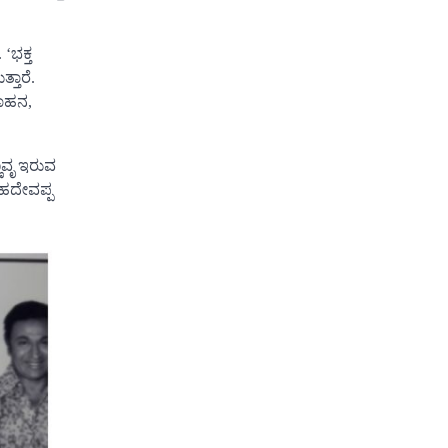
‘ಭಕ್ತ
್ತಾರೆ.
ವಾಹನ,
ಣಾವೃ ಇರುವ
ಮಹದೇವಪ್ಪ