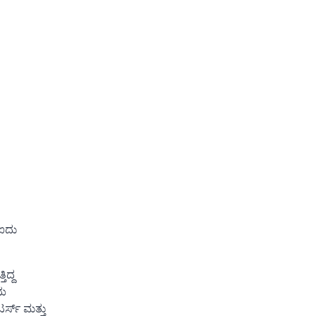
 ಐದು
ಿದ್ದ
’ಯ
್ಸ್ ಮತ್ತು