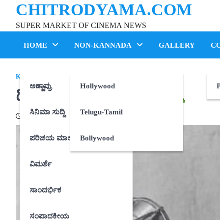
CHITRODYAMA.COM
Skip
to
SUPER MARKET OF CINEMA NEWS
content
HOME
NON-KANNADA
GALLERY
C
KANNADA
ಅಣ್ಣಾವ್ರು
Hollywood
P
ಡಿಂಡಿಮ ಕವಿ ಶ್ರದ್ಧಾಂಜಲಿ
ಸಿನಿಮಾ ಸುದ್ದಿ
Telugu-Tamil
04/01/2021
ಪರಿಚಯ ಮಾಲಿಕೆ
Bollywood
ವಿಮರ್ಶೆ
ಸಾಂದರ್ಭಿಕ
ಸಂಪಾದಕೀಯ