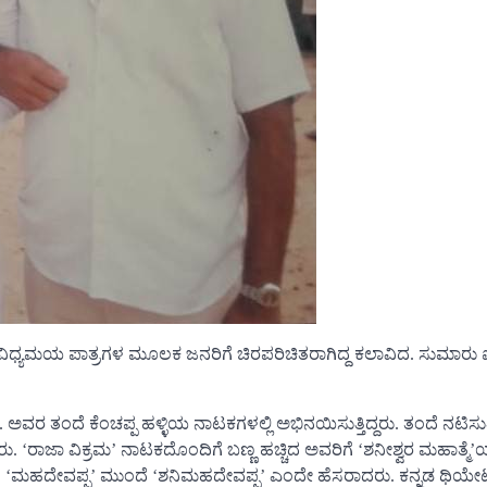
್ಯಮಯ ಪಾತ್ರಗಳ ಮೂಲಕ ಜನರಿಗೆ ಚಿರಪರಿಚಿತರಾಗಿದ್ದ ಕಲಾವಿದ. ಸುಮಾರು
ವರ ತಂದೆ ಕೆಂಚಪ್ಪ ಹಳ್ಳಿಯ ನಾಟಕಗಳಲ್ಲಿ ಅಭಿನಯಿಸುತ್ತಿದ್ದರು. ತಂದೆ ನಟಿಸುತ್ತ
‘ರಾಜಾ ವಿಕ್ರಮ’ ನಾಟಕದೊಂದಿಗೆ ಬಣ್ಣ ಹಚ್ಚಿದ ಅವರಿಗೆ ‘ಶನೀಶ್ವರ ಮಹಾತ್ಮೆ
ಿಗೆ ‘ಮಹದೇವಪ್ಪ’ ಮುಂದೆ ‘ಶನಿಮಹದೇವಪ್ಪ’ ಎಂದೇ ಹೆಸರಾದರು. ಕನ್ನಡ ಥಿಯೇಟರ