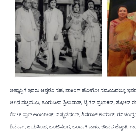
ಅಣ್ಣಾವ್ರಿಗೆ ಇವರು ಆಪ್ತರೂ ಸಹ, ವಾಕಿಂಗ್ ಹೋಗೋ ಸಮಯದಲ್ಲೂ ಇವರ ಜ
ಆಗಿನ ವಜ್ರಮುನಿ, ತೂಗುದೀಪ ಶ್ರೀನಿವಾಸ್, ಟೈಗರ್ ಪ್ರಭಾಕರ್, ಸುಧೀರ್ 
ರೆಬಲ್ ಸ್ಟಾರ್ ಅಂಬರೀಷ್, ವಿಷ್ಣುವರ್ಧನ್, ಶಿವರಾಜ್ ಕುಮಾರ್, ರವಿಚಂದ
ಶಿವನಾಗ, ಜಯಸಿಂಹ, ಒಂಟಿಸಲಗ, ಒಂದಾಗಿ ಬಾಳು, ಜೀವನ ಜ್ಯೋತಿ, ಗುರುಬ್ರಹ