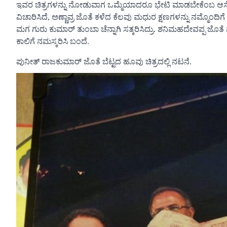
ಇವರ ಚಿತ್ರಗಳನ್ನು ನೋಡುವಾಗ ಒಮ್ಮೆಯಾದರೂ ಭೇಟಿ ಮಾಡಬೇಕೆಂಬ ಆಸೆ 
ವಿಚಾರಿಸಿದೆ, ಅಣ್ಣಾವ್ರ ಜೊತೆ ಕಳೆದ ಕೆಲವು ಮಧುರ ಕ್ಷಣಗಳನ್ನು ನಮ್ಮೊಂ
ಮಗ ಗುರು ಕುಮಾರ್ ತುಂಬಾ ಚೆನ್ನಾಗಿ ಸತ್ಕರಿಸಿದ್ರು. ಶನಿಮಹದೇವಪ್ಪ ಜ
ಕಾಲಿಗೆ ನಮಸ್ಕರಿಸಿ ಬಂದೆ.
ಪುನೀತ್ ರಾಜಕುಮಾರ್ ಜೊತೆ ಬೆಟ್ಟದ ಹೂವು ಚಿತ್ರದಲ್ಲಿ ನಟನೆ.