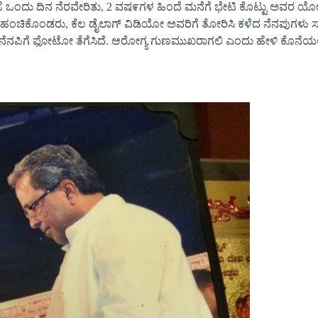
ಒಂದು ದಿನ ನೆರವೇರಿತು, 2 ವಷ೯ಗಳ ಹಿಂದೆ ಮನೆಗೆ ಭೇಟಿ ಕೊಟ್ಟು ಅವರ ಯೋ
ದಿಗೆ ಹಂಚಿಕೊಂಡರು, ಕೆಲ ಡೈಲಾಗ್ ವಿಡಿಯೋ ಅವರಿಗೆ ತೋರಿಸಿ ಕಳೆದ ನೆನಪುಗಳು ಸಾ
ೊತೆ ನೆನಪಿಗೆ ಫೋಟೋ ತೆಗೆಸಿದೆ. ಆರೋಗ್ಯ ಗುಣಮುಖರಾಗಲಿ ಎಂದು ಹೇಳಿ ಕೊನೆಯಲ