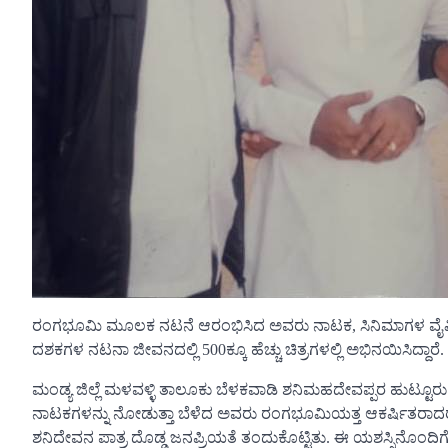
ರಂಗಭೂಮಿ ಮೂಲಕ ನಟನೆ ಆರಂಭಿಸಿದ ಅವರು ನಾಟಕ, ಸಿನಿಮಾಗಳ ವೈವಿಧ
ದಶಕಗಳ ನಟನಾ ಜೀವನದಲ್ಲಿ 500ಕ್ಕೂ ಹೆಚ್ಚು ಚಿತ್ರಗಳಲ್ಲಿ ಅಭಿನಯಿಸಿದ್ದಾರೆ.
ಮಂಡ್ಯ ಜಿಲ್ಲೆ ಮಳವಳ್ಳಿ ತಾಲೂಕು ಬೆಳಕವಾಡಿ ಶನಿಮಹದೇವಪ್ಪರ ಹುಟ್ಟೂರು. ಅ
ನಾಟಕಗಳನ್ನು ನೋಡುತ್ತಾ ಬೆಳೆದ ಅವರು ರಂಗಭೂಮಿಯತ್ತ ಆಕರ್ಷಿತರಾದರು. 
ಶನಿದೇವನ ಪಾತ್ರ ದೊಡ್ಡ ಜನಪ್ರಿಯತೆ ತಂದುಕೊಟ್ಟಿತು. ಈ ಯಶಸ್ಸಿನೊಂದ