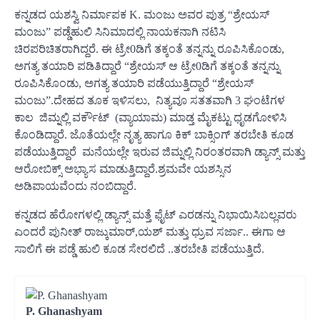
ಕನ್ನಡದ ಯಶಸ್ವಿ ನಿರ್ಮಾಪಕ K. ಮಂಜು ಅವರ ಪುತ್ರ “ಶ್ರೇಯಸ್
ಮಂಜು” ಪಡ್ಡೆಹುಲಿ ಸಿನಿಮಾದಲ್ಲಿ ನಾಯಕನಾಗಿ ನಟಿಸಿ
ಚಿರಪರಿಚಿತರಾಗಿದ್ದರೆ. ಈ ಟ್ರೇ0ಡಿಗೆ ತಕ್ಕಂತೆ ತನ್ನನ್ನು ರೂಪಿಸಿಕೊಂಡು,
ಅಗತ್ಯ ತಯಾರಿ ಪಡಿತಿದ್ದಾರೆ “ಶ್ರೇಯಸ್ ಆ ಟ್ರೇ0ಡಿಗೆ ತಕ್ಕಂತೆ ತನ್ನನ್ನು
ರೂಪಿಸಿಕೊಂಡು, ಅಗತ್ಯ ತಯಾರಿ ಪಡೆಯುತ್ತಿದ್ದಾರೆ “ಶ್ರೇಯಸ್
ಮಂಜು”.ದೇಹದ ತೂಕ ಇಳಿಸಲು, ನಿತ್ಯವೂ ಸತತವಾಗಿ 3 ಘಂಟೆಗಳ
ಕಾಲ ಜಿಮ್ನಲ್ಲಿ ವರ್ಕೌಟ್ (ವ್ಯಾಯಾಮ) ಮಾಡ್ತ ಮೈಕಟ್ಟು ಧೃಡಗೋಳಿಸಿ
ಕೊಂಡಿದ್ದಾರೆ. ಜೊತೆಯಲ್ಲೇ ನೃತ್ಯ ಹಾಗೂ ಕಿಕ್ ಬಾಕ್ಸಿಂಗ್ ತರಬೇತಿ ಕೂಡ
ಪಡೆಯುತ್ತಿದ್ದಾರೆ ಮನೆಯಲ್ಲೇ ಇರುವ ಜಿಮ್ನಲ್ಲಿ ನಿರಂತರವಾಗಿ ಡ್ಯಾನ್ಸ್ ಮತ್ತು
ಆರೋಬಿಕ್ಸ್ ಅಭ್ಯಾಸ ಮಾಡುತ್ತಿದ್ದಾರೆ.ಶ್ರಮವೇ ಯಶಸ್ಸಿನ
ಅಡಿಪಾಯವೆಂದು ನಂಬಿದ್ದಾರೆ.
ಕನ್ನಡದ ಹೆರೋಗಳಲ್ಲಿ ಡ್ಯಾನ್ಸ್ ಮತ್ತೆ ಫೈಟ್ ಎರಡನ್ನು ನಿಭಾಯಿಸಿಬಲ್ಲವರು
ಎಂದರೆ ಪುನೀತ್ ರಾಜ್ಕುಮಾರ್,ಯಶ್ ಮತ್ತು ಧ್ರುವ ಸರ್ಜಾ.. ಈಗಾ ಆ
ಸಾಲಿಗೆ ಈ ಪಡ್ಡೆ ಹುಲಿ ಕೂಡ ಸೇರಲಿದೆ ..ತರಬೇತಿ ಪಡೆಯುತ್ತಿದೆ.
P. Ghanashyam