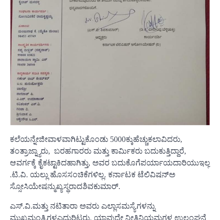
ಕಲೆಯನ್ನೇಜೀವಾಳವಾಗಿಟ್ಟುಕೊಂಡು 5000ಕ್ಕುಹೆಚ್ಚುಕಲಾವಿದರು,
ತಂತ್ರಾಜ್ನ್ಯಾರು, ಬರಹಗಾರರು ಮತ್ತು ಕಾರ್ಮಿಕರು ಬದುಕುತ್ತಿದ್ದಾರೆ,
ಆವರ್ಗಕ್ಕೆ ಕೈಕಟ್ಟಾಕಿದಹಾಗಿತ್ತು, ಅವರ ಬದುಕೊಗೆಪರ್ಯಾಯದಾರಿಯುಇಲ್ಲ
.ಟಿ.ವಿ. ಯಲ್ಲು ಹೊಸಸಂಚಿಕೆಗಳಿಲ್ಲ. ಕರ್ನಾಟಕ ಟೆಲಿವಿಷನ್ಅ
ಸ್ಸೋಸಿಯೇಷನ್ಮುಖ್ಯಸ್ಥರಾದಶಿವಕುಮಾರ್.
ಎಸ್.ವಿ.ಮತ್ತು ನಟಿತಾರಾ ಅವರು ಎಲ್ಲಾಸಮಸ್ಯೆಗಳನ್ನು
ಮುಖ್ಯಮಂತ್ರಿಗಳಎದುರಿಟ್ಟರು. ಯಾವುದೇ ನೀತಿನಿಯಮಗಳ ಉಲ್ಲಂಘನೆ