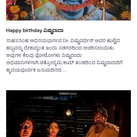
Happy birthday ವಿಷ್ಣುದಾದಾ
ಸಾಹಸಸಿಂಹ ಅಭಿನಯಭಾರ್ಗವ Dr. ವಿಷ್ಣುವರ್ಧನ್ ಅವರ ಹುಟ್ಟಿದ
ಹಬ್ಬವನ್ನು ದೇಶಾದ್ಯಂತ ಇಂದು ಸಡಗರದಿಂದ ಆಚರಿಸಲಾಯಿತು.
ಅವುಗಳ ಕೆಲವು ಫೋಟೋಗಳು ವಿಷ್ಣುದಾದಾ
ಅಭಿಮಾನಿಗಳಿಗಾಗಿ.ಚಿತ್ರೋದ್ಯಮ.ಕಾಮ್ ತಂಡದಿಂದ ವಿಷ್ಣುದಾದಾರಿಗೆ
ಹೃದಯಪೂರ್ವಕ ಜನುಮದಿನದ…