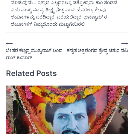
ಮಾಡುವುದು... ಇತ್ಯಾದಿ ಎಲ್ಲದರಲ್ಲೂ ಚಿತ್ರೋದ್ಯಮ.ಕಾಂ ತಂಡದ
ಬಹು ಮುಖ್ಯ ಸದಸ್ಯ. ತೀಕ್ಷ್ಣ ನೇತ್ರ ಎಂಬ ಹೆಸರಲ್ಲೂ ಕೆಲವು
ಲೇಖನಗಳನ್ನು ಬರೆದಿದ್ದಾರೆ, ಬರೆಯಲಿದ್ದಾರೆ. ಘನಶ್ಯಾಮ್ ರ
ಲೇಖನಗಳಿಗೆ ನಿಮ್ಮದೊಂದು ಮೆಚ್ಚುಗೆಯಿರಲಿ
Post
⟵
⟶
ಬೇಡರ ಕಣ್ಣಪ್ಪ ಮುತ್ತುರಾಜ್ ರಿಂದ
ಕನ್ನಡ ಚಿತ್ರರಂಗದ ಶ್ರೇಷ್ಠ ಚತುರ ನಟ
navigation
ರಾಜ್ ಕುಮಾರ್
Related Posts