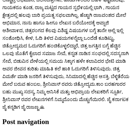
ಗಾಯಕರೂ ಕೂಡ, ರಾಜ್ಯ ಮಟ್ಟದ ಗಾಯನ ಸ್ಪಧೆ೯ಯಲ್ಲಿ ಭಾಗಿ , ಗಾಯನ
ಕ್ಷೇತ್ರದಲ್ಲಿ ಹಲವು ಬಾರಿ ಪ್ರಯತ್ನ ಸಫಲವಾಗಿಲ್ಲ, ಹೆಚ್ಚಾಗಿ ರಾಜವಂಶದ ಮೇಲೆ
ಅಭಿಮಾನ, ನಾನು ಹಾಗೂ ಹೀಗೂ ಲೇಖನ ಬರೆಯೋದಕ್ಕೆ ಅಪ್ಪಾಜಿ
ಆಶೀವಾ೯ದ, ಚಿತ್ರರಂಗದ ಕೆಲವು ವಿಶಿಷ್ಟ ವಿಷಯಗಳ ಬಗ್ಗೆ ತಾನೇ ಅಲ್ಲಿ ಇಲ್ಲಿ
ಸಂಶೋಧಿಸಿ, ಕೇಳಿ, ಓದಿ ತಿಳಿದ ವಿಷಯಗಳನ್ನೆಲ್ಲಾ ಒಂದೆಡೆ ಕೂಡಿಟ್ಟು,
ಚಿತ್ರೋದ್ಯಮದ ಓದುಗರಿಗೆ ಹಂಚಿಕೊಳ್ಳಲಿದ್ದಾರೆ, ಚಿತ್ರ ಜಗತ್ತಿನ ಬಗ್ಗೆ ಹೆಚ್ಚಿನ
ಒಲವು ಜೊತೆಗೆ ಕೈಲಾದ ಸಮಾಜ ಸೇವೆ, ಕನ್ನಡ ನಾಡಿನ ಸಂಘದಲ್ಲಿ ಸದಸ್ಯನಾಗಿ
ಸೇವೆ, ಬಿಡುವಿನ ವೇಳೆಯಲ್ಲಿ ಸಮಯ ಸಿಕ್ಕಾಗ ಹಳೇ ಕಲಾವಿದರ ಭೇಟಿ ಮಾಡಿ
ಅವರ ಜೀವನ ಕುರಿತು ಮಾಹಿತಿ ಕಲೆ ಹಾಕಿ ಓದುಗರಿಗೆ ತಿಳಿಸುವುದು. ಚಿತ್ರ
ವಿಮರ್ಶೆ ಮಾಡಿ ಜನರಿಗೆ ತಿಳಿಸುವುದು, ಸಿನಿಮಾದಲ್ಲಿ ಹೆಚ್ಚಿನ ಆಸಕ್ತಿ, ಬೆಳ್ಳಿತೆರೆಯ
ಮೇಲೆ ಬರುವ ಹಂಬಲ, ಶ್ರೀನಿವಾಸ್ ರವರು ಚಿತ್ರೋದ್ಯಮ.ಕಾಂ ಬರಹಗಾರರ
ಬಹು ಮುಖ್ಯ ಸದಸ್ಯ, ನಿಮ್ಮ ಅನಿಸಿಕೆ ಮತ್ತು ಅಭಿಪ್ರಾಯ ಲೇಖಕರಿಗೆ ಸ್ಪೂರ್ತಿ,
ಶ್ರೀನಿವಾಸ್ ರವರ ಲೇಖನಗಳಿಗೆ ನಿಮ್ಮದೊಂದು ಮೆಚ್ಚುಗೆಯಿರಲಿ. ಜೈ ಕರ್ನಾಟಕ
ಜೈ ಕನ್ನಡಿಗ ಜೈ ರಾಜಣ್ಣ 🙏
Post navigation