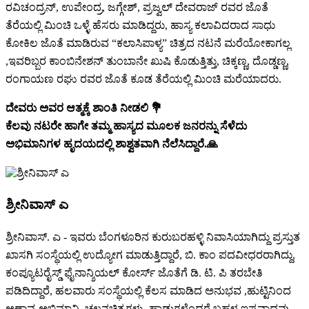
ರವಿಚಂದ್ರನ್, ಉಪೇಂದ್ರ, ಜಗ್ಗೇಶ್, ಪ್ರಜ್ವಲ್ ದೇವರಾಜ್ ರವರ ಜೊತೆ
ತೆರೆಯಲ್ಲಿ ಮಿಂಚಿ ಒಳ್ಳೆ ಹೆಸರು ಮಾಡಿದ್ದರು, ಹಾಸ್ಯ ಕಲಾವಿದರಾದ ಸಾಧು
ಕೋಕಿಲ ಜೊತೆ ಮಾಡಿರುವ “ಕಲಾಸಿಪಾಳ್ಯ” ಚಿತ್ರದ ನಟನೆ ಮರೆಯೋಕಾಗಲ್ಲ
,ಇವರಿಬ್ಬರ ಕಾಂಬಿನೇಶನ್ ತುಂಬಾನೇ ಖುಷಿ ಕೊಡುತ್ತಿತ್ತು, ಚಿಕ್ಕಣ್ಣ, ದೊಡ್ಡಣ್ಣ,
ರಂಗಾಯಣ ರಘು ರವರ ಜೊತೆ ಕೂಡ ತೆರೆಯಲ್ಲಿ ಮಿಂಚಿ ಮರೆಯಾದರು.
ದೇವರು ಅವರ ಆತ್ಮಕ್ಕೆ ಶಾಂತಿ ನೀಡಲಿ 💐
ಕೆಲವು ನಟರೇ ಹಾಗೇ ತಮ್ಮ ಹಾಸ್ಯದ ಮೂಲಕ ಜನರನ್ನು ಸೆಳೆದು
ಅಭಿಮಾನಿಗಳ ಹೃದಯದಲ್ಲಿ ಶಾಶ್ವತವಾಗಿ ನೆಲೆಸಿದ್ದಾರೆ.🙏
ಶ್ರೀನಿವಾಸ್ ಎ
ಶ್ರೀನಿವಾಸ್. ಎ - ಇವರು ಬೆಂಗಳೂರಿನ ಕುರುಬರಹಳ್ಳಿ ನಿವಾಸಿಯಾಗಿದ್ದು ಪ್ರಸ್ತುತ
ಖಾಸಗಿ ಸಂಸ್ಥೆಯಲ್ಲಿ ಉದ್ಯೋಗ ಮಾಡುತ್ತಿದ್ದಾರೆ, ಬಿ. ಕಾಂ ಪದವೀಧರರಾಗಿದ್ದು,
ಕಂಪ್ಯೂಟರೈಸ್ಡ್ ಫೈನಾನ್ಶಿಯಲ್ ಕೋರ್ಸ್ ಜೊತೆಗೆ ಡಿ. ಟಿ. ಪಿ ತರಬೇತಿ
ಪಡಿದಿದ್ದಾರೆ, ಹಲವಾರು ಸಂಸ್ಥೆಯಲ್ಲಿ ಕೆಲಸ ಮಾಡಿದ ಅನುಭವ ,ಹುಟ್ಟಿನಿಂದ
ಅಣ್ಣಾವ್ರ ಅಭಿಮಾನಿ, ಚಲನಚಿತ್ರಗಳು, ಹಾಡುಗಳೆಂದರೆ ಬಹಳ ಇಷ್ಟವಾದವು,