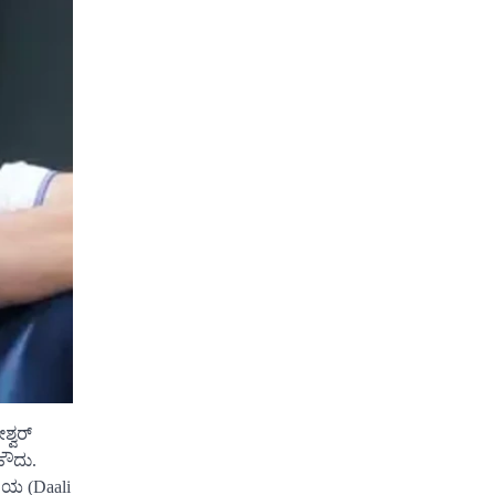
ಶ್ವರ್
ಹೌದು.
ಂಜಯ (Daali