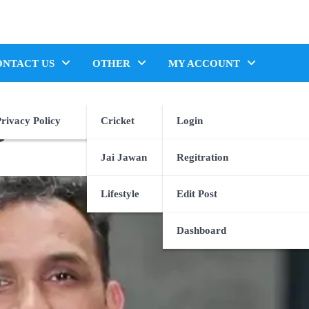
ONTACT US
OTHER
MY ACCOUNT
rivacy Policy
Cricket
Login
ಲ್
Jai Jawan
Regitration
Lifestyle
Edit Post
Dashboard