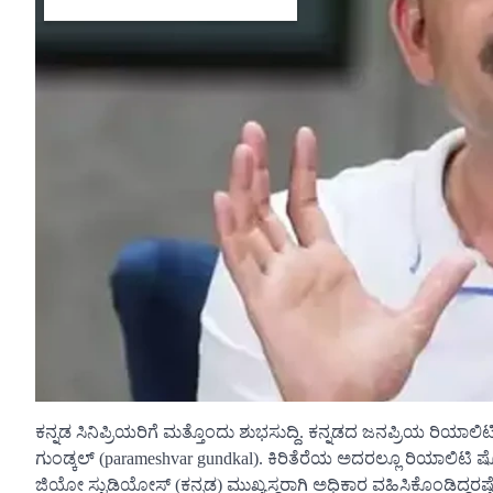
ಕನ್ನಡ ಸಿನಿಪ್ರಿಯರಿಗೆ ಮತ್ತೊಂದು ಶುಭಸುದ್ದಿ. ಕನ್ನಡದ ಜನಪ್ರಿಯ ರಿಯಾಲಿ
ಗುಂಡ್ಕಲ್ (parameshvar gundkal). ಕಿರಿತೆರೆಯ ಅದರಲ್ಲೂ ರಿಯಾಲಿಟ
ಜಿಯೋ ಸ್ಟುಡಿಯೋಸ್ (ಕನ್ನಡ) ಮುಖ್ಯಸ್ಥರಾಗಿ ಅಧಿಕಾರ ವಹಿಸಿಕೊಂಡಿದ್ದರಷ