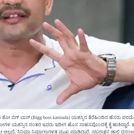
ಟಿ ಶೋ ಬಿಗ್ ಬಾಸ್ (Bigg boss kannada) ಯಶಸ್ಸಿನ ತೆರೆಹಿಂದಿನ ಹೆಸರು ಪರಮೇ
ಿ ಷೋಗಳ ಯಶಸ್ಸಿನ ನಂತರ ಇವರು ಇದೀಗ ಹೊಸ ಸಾಹಸವೊಂದಕ್ಕೆ ಕೈ ಹಾಕಿದ್ದಾರೆ. 
್ಟೇ ಅಲ್ಲದೆ, ಸಿನಿಮಾ ನಿರ್ಮಾಣಗಳತ್ತ ಮುಖ ಮಾಡಿದ್ದಾರೆ. ನಟರಾಕ್ಷಸ ಡಾಲಿ ಧನ