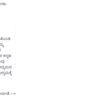
ಂಗಳು
ಸಿಕೊಂಡ
್ಮ
ದ
ರ ಕನ್ನಡ
ಲವು
ರೋದ್ಯಮದ
ದ್ಯಮಕ್ಕೆ
ೇರ್ಪಡೆ.
⟶