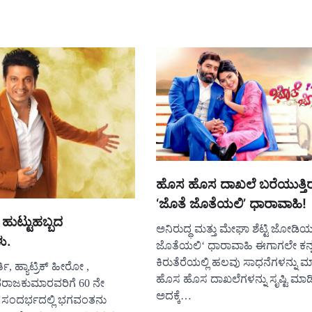
ಹೊಸ ಹೊಸ ದಾಖಲೆ ಬರೆಯುತ್ತಿ
‘ಜೊತೆ ಜೊತೆಯಲಿ’ ಧಾರಾವಾಹಿ!
 ಹುಟ್ಟುಹಬ್ಬದ
ಅನಿರುದ್ಧ ಮತ್ತು ಮೇಘಾ ಶೆಟ್ಟಿ ಜೋಡಿ
ು.
ಜೊತೆಯಲಿ‘ ಧಾರಾವಾಹಿ ಈಗಾಗಲೇ ಕನ್
ಕಿರುತೆರೆಯಲ್ಲಿ ಹಲವು ಸಾಧನೆಗಳನ್ನು ಮ
ಿ, ಹ್ಯಾಟ್ರಿಕ್ ಹೀರೋ ,
ಹೊಸ ಹೊಸ ದಾಖಲೆಗಳನ್ನು ಸೃಷ್ಟಿ ಮಾಡಿ
ರಾಜಕುಮಾರವರಿಗೆ 60 ನೇ
ಅದಕ್ಕೆ…
 ಸಂದರ್ಭದಲ್ಲಿ ಭಗವಂತನು