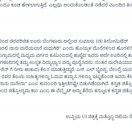
ೆ ಎಂದೂ ಕೂಡ ಹೇಳಲಾಗುತ್ತಿದೆ. ಎಲ್ಲವೂ ಅಂದುಕೊಂಡಂತೆ ನಡೆದರೆ ಮುಂದಿನ ತಿ
ಳಿಂದ ಚಿರಪರಿಚಿತ ಊರು ಬೆಂಗಳೂರು.ಅಲ್ಲಿಂದ ಸುಮಾರು 100 ಕಿಲೋಮಿಟೆರ್
ಲೆ ಇರಲಿ ನಾನು ಮರೆಯಲಾರೆ ಮಧುಗಿರಿ" ಎಂದು ಹೊಯ್ಸಳ ದೊರೆಗಳಿಂದ ಹೊಗಳಿ
ಾಮದಲ್ಲಿ ಮಧ್ಯಮ ವರ್ಗದ ಕುಟುಂಬದಲ್ಲಿ ಹುಟ್ಟಿದ ಇವರು ಅದೇ ಊರಿನಲ್ಲಿ ತಮ
ಂಗಳೂರಿನಲ್ಲಿ ತಮ್ಮ ಉನ್ನತ ವಿದ್ಯಾಭ್ಯಾಸ ವನ್ನು ಪೂರೈಸಿದರು. ನಂತರ ಮಲೇಷಿಯಾ
ನ್ ಗೆ ನೀರು ಹಾಕುವ) ಕೆಲಸ ಮಾಡುತ್ತಿದ್ದಾರೆ. ಎಸ್. ಎಲ್ ಭೈರಪ್ಪ, ಬೇಂದ್ರೆ ಯವ
ರವರ ತೆಲುಗು ಸಾಹಿತ್ಯಗಳನ್ನು ಓದುವ ಹವ್ಯಾಸ ಗಳನ್ನೂ ಇಟ್ಟುಕೊಂಡ ಇವರು ಕೆ
"ನಾನು ನಾನೇನಾ" ಎಂಬ ಕಾದಂಬರಿ ಇತ್ತೀಚೆಗಷ್ಟೇ ಬಿಡುಗಡೆಯಾಗಿದೆ. ಕನ್ನಡ ಚಿತ್
ದ ಚಿತ್ರೋದ್ಯಮ.ಕಾಂ ಎಂಬ ಈ ವೆಬ್ಸೈಟ್ ಅನ್ನು ತೆರೆದು ತನ್ಮೂಲಕ ಕನ್ನಡ ಚಿತ್ರೋ
ಉಪ್ಪಿಯ UI ಚಿತ್ರಕ್ಕೆ ಮತ್ತೊಬ್ಬ ನಟಿಯ ಸ