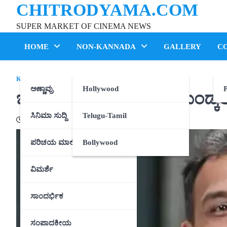
CHITRODYAMA.COM
Skip
to
SUPER MARKET OF CINEMA NEWS
content
HOME
NON-KANNADA
GALLERY
C
KANNADA
,
ಸಿನಿಮಾ ಸುದ್ದಿ
ಅಣ್ಣಾವ್ರು
Hollywood
P
ಬೆಳ್ಳಿತೆರೆಯತ್ತ ಪರಮೇಶ್ವರ್ ಗುಂಡ್ಕ
ಸಿನಿಮಾ ಸುದ್ದಿ
Telugu-Tamil
11/04/2023
ಪರಿಚಯ ಮಾಲಿಕೆ
Bollywood
ವಿಮರ್ಶೆ
ಸಾಂದರ್ಭಿಕ
ಸಂಪಾದಕೀಯ