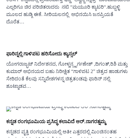
ಎಲ್ಲರಿಗೂ ಚಿರ ಪರಿಚಿತರಾದರು ನಟಿ “ಮಯೂರಿ ಕ್ಯಾಟರಿ“.ಹುಬ್ಬಳ್ಳಿ
ಮೂಲದ ಹುಡ್ಗಿ ಈಕೆ. ಸೀರಿಯಲನಲ್ಲಿ ಅಭಿನಯಿಸಿ ಜನಪ್ರಿಯತೆ
ದೊರೆತ…
ಫಾರಿನ್ನಲ್ಲಿ ಗಾಳಿಪಟ ಹರಿಸೋದು ಕ್ಯಾನ್ಸಲ್
ಯೋಗರಾಜ್ಭಟ್ ನಿರ್ದೇಶನದ, ಗೋಳ್ಡನ್ಸ್ಟರ್ಗಣೇಶ್ ,ದಿಗಂತ್,ರಿಶಿ ಮತ್ತು
ಕುಮಾರ್ ಅಭಿನಯದ ಬಹು ನಿರೀಕ್ಷಿತ “ಗಾಳಿಪಟ 2” ಚಿತ್ರದ ಹಾಡುಗಳು
ಸೇರಿದಂತೆ ಕೆಲವು ಸನ್ನಿವೇಶಗಳನ್ನ ಚಿತ್ರತಂಡವು ಫಾರಿನ್ ನಲ್ಲಿ
ಶೂಟ್ಮಾಡವ…
ಕನ್ನಡ ರಂಗಭೂಮಿಯ ಪ್ರಸಿದ್ಧ ಕಲಾವಿದೆ ಆರ್.ನಾಗರತ್ನಮ್ಮ
ಕನ್ನಡದ ವೃತ್ತಿ ರಂಗಭೂಮಿಯಲ್ಲಿ ಅತೀ ಎತ್ತರದಲ್ಲಿ ಮಿಂಚಿನಂತಹ