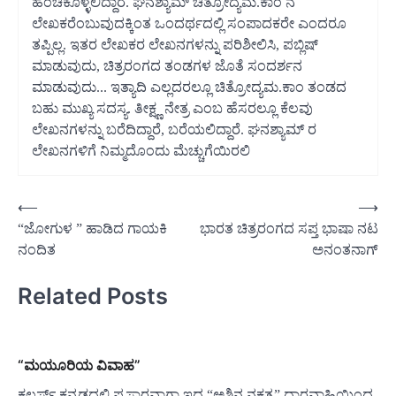
ಹಂಚಿಕೊಳ್ಳಲಿದ್ದಾರೆ. ಘನಶ್ಯಾಮ್ ಚಿತ್ರೋದ್ಯಮ.ಕಾಂ ನ
ಲೇಖಕರೆಂಬುವುದಕ್ಕಿಂತ ಒಂದರ್ಥದಲ್ಲಿ ಸಂಪಾದಕರೇ ಎಂದರೂ
ತಪ್ಪಿಲ್ಲ. ಇತರ ಲೇಖಕರ ಲೇಖನಗಳನ್ನು ಪರಿಶೀಲಿಸಿ, ಪಬ್ಲಿಷ್
ಮಾಡುವುದು, ಚಿತ್ರರಂಗದ ತಂಡಗಳ ಜೊತೆ ಸಂದರ್ಶನ
ಮಾಡುವುದು... ಇತ್ಯಾದಿ ಎಲ್ಲದರಲ್ಲೂ ಚಿತ್ರೋದ್ಯಮ.ಕಾಂ ತಂಡದ
ಬಹು ಮುಖ್ಯ ಸದಸ್ಯ. ತೀಕ್ಷ್ಣ ನೇತ್ರ ಎಂಬ ಹೆಸರಲ್ಲೂ ಕೆಲವು
ಲೇಖನಗಳನ್ನು ಬರೆದಿದ್ದಾರೆ, ಬರೆಯಲಿದ್ದಾರೆ. ಘನಶ್ಯಾಮ್ ರ
ಲೇಖನಗಳಿಗೆ ನಿಮ್ಮದೊಂದು ಮೆಚ್ಚುಗೆಯಿರಲಿ
Post
⟵
⟶
“ಜೋಗುಳ ” ಹಾಡಿದ ಗಾಯಕಿ
ಭಾರತ ಚಿತ್ರರಂಗದ ಸಪ್ತ ಭಾಷಾ ನಟ
navigation
ನಂದಿತ
ಅನಂತನಾಗ್
Related Posts
“ಮಯೂರಿಯ ವಿವಾಹ”
ಕಲರ್ಸ್ ಕನ್ನಡದಲ್ಲಿ ಪ್ರಸಾರವಾಗ್ತಾ ಇದ್ದ “ಅಶ್ವಿನ್ಜ ನಕ್ಷತ್ರ” ದಾರವಾಹಿಯಿಂದ