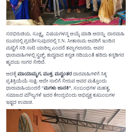
ಸದಭಿರುಚಿಯ, ಸೂಕ್ಷ್ಮ, ವಿಷಯಗಳನ್ನ ಆಯ್ಕೆ ಮಾಡಿ ಅದನ್ನು ದಾರವಾಹಿ
ರೂಪದಲ್ಲಿ ಪ್ರದರ್ಶಿಸುವುದರಲ್ಲಿ T.N. ಸೀತಾರಾಮ ಅವರಿಗೆ ಇಂದಿನ
ಮಟ್ಟಿಗೆ ಸರಿ ಸಾಟಿ ಯಾರಿಲ್ಲ ಎಂದರೆ ತಪ್ಪಾಗಲಾರದು. ಅವರ
ಧಾರಾವಾಹಿಗಳಲ್ಲಿ ಸ್ವಚ್ಛ್, ಶುದ್ಧವಾದ ಕನ್ನಡ ನದಿಯಂತೆ ಹರಿದು ಕನ್ನಡಿಗರ
ಹೃದಯ ಸಾಗರ ಸೇರಿದೆ.
ಅದಕ್ಕೆ
ಮಾಯಾಮೃಗ, ಮುಕ್ತ, ಮನ್ವಂತರ
ದಾರವಾಹಿಗಳಿಗೆ ಸಿಕ್ಕ
ಪ್ರತಿಕ್ರಿಯೆಯೆ ಸಾಕ್ಷಿ, ಅದೇ ಸಾಲಿಗೆ ಸೇರುವ ಅವರ ಮತ್ತೊಂದು
ಧಾರಾವಾಹಿಯಂದರೆ “
ಮಗಳು ಜಾನಕಿ”
, ಸಂಬಂಧಗಳ ಮಹತ್ವ,
ಸಮಾಜದ ಮೌಲ್ಯಗಳೆ ಇದರ ಕೇಂದ್ರಬಿಂದು ಅಭಿವ್ಯಕ್ತ ಕುಟುಂಬಗಳ
ಇಷ್ಟದ ಉವಾಚ.