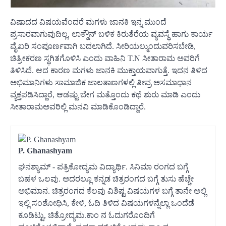
ವಿಷಾದದ ವಿಷಯವೆಂದರೆ ಮಗಳು ಜಾನಕಿ ಇನ್ನ ಮುಂದೆ
ಪ್ರಸಾರವಾಗುವುದಿಲ್ಲ, ಲಾಕ್ಡೌನ್ ಬಳಿಕ ಕಿರುತೆರೆಯ ವ್ಯವಸ್ಥೆ ಹಾಗು ಕಾರ್ಯ
ವೈಖರಿ ಸಂಪೂರ್ಣವಾಗಿ ಬದಲಾಗಿದೆ. ಸೀರಿಯಲ್ಮುಂದುವರಿಸಬೇಡಿ,
ಚಿತ್ರೀಕರಣ ಸ್ಥಗಿತಗೊಳಿಸಿ ಎಂದು ವಾಹಿನಿ T.N ಸೀತಾರಾಮ ಅವರಿಗೆ
ತಿಳಿಸಿದೆ. ಆದ ಕಾರಣ ಮಗಳು ಜಾನಕಿ ಮುಕ್ತಾಯವಾಗುತ್ತೆ. ಇದನ ತಿಳಿದ
ಅಭಿಮಾನಿಗಳು ಸಾಮಾಜಿಕ ಜಾಲತಾಣಗಳಲ್ಲಿ ತೀವ್ರ ಅಸಮಾಧಾನ
ವ್ಯಕ್ತಪಡಿಸಿದ್ದಾರೆ, ಆಡಷ್ಟು ಬೇಗ ಮತ್ತೊಂದು ಕಥೆ ಶುರು ಮಾಡಿ ಎಂದು
ಸೀತಾರಾಮಅವರಿಲ್ಲಿ ಮನವಿ ಮಾಡಿಕೊಂಡಿದ್ದಾರೆ.
P. Ghanashyam
ಘನಶ್ಯಾಮ್ - ಪತ್ರಿಕೋದ್ಯಮ ವಿದ್ಯಾರ್ಥಿ. ಸಿನಿಮಾ ರಂಗದ ಬಗ್ಗೆ
ಬಹಳ ಒಲವು. ಅದರಲ್ಲೂ ಕನ್ನಡ ಚಿತ್ರರಂಗದ ಬಗ್ಗೆ ತುಸು ಹೆಚ್ಚೇ
ಅಭಿಮಾನ. ಚಿತ್ರರಂಗದ ಕೆಲವು ವಿಶಿಷ್ಟ ವಿಷಯಗಳ ಬಗ್ಗೆ ತಾನೇ ಅಲ್ಲಿ
ಇಲ್ಲಿ ಸಂಶೋಧಿಸಿ, ಕೇಳಿ, ಓದಿ ತಿಳಿದ ವಿಷಯಗಳನ್ನೆಲ್ಲಾ ಒಂದೆಡೆ
ಕೂಡಿಟ್ಟು, ಚಿತ್ರೋದ್ಯಮ.ಕಾಂ ನ ಓದುಗರೊಂದಿಗೆ