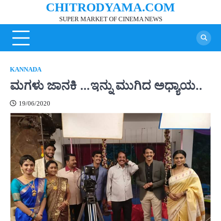
CHITRODYAMA.COM
Skip
to
SUPER MARKET OF CINEMA NEWS
content
KANNADA
ಮಗಳು ಜಾನಕಿ …ಇನ್ನು ಮುಗಿದ ಅಧ್ಯಾಯ..
19/06/2020