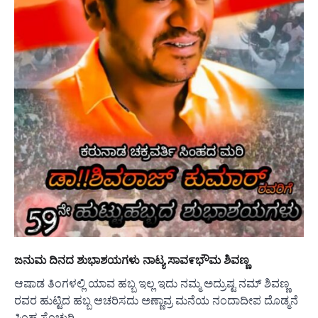
ಜನುಮ ದಿನದ ಶುಭಾಶಯಗಳು ನಾಟ್ಯ ಸಾವ೯ಭೌಮ ಶಿವಣ್ಣ
ಆಷಾಡ ತಿಂಗಳಲ್ಲಿ ಯಾವ ಹಬ್ಬ ಇಲ್ಲ ಇದು ನಮ್ಮ ಅದ್ರುಷ್ಟ ನಮ್ ಶಿವಣ್ಣ
ರವರ ಹುಟ್ಟಿದ ಹಬ್ಬ ಆಚರಿಸದು ಅಣ್ಣಾವ್ರ ಮನೆಯ ನಂದಾದೀಪ ದೊಡ್ಮನೆ
ಸಿಂಹ ಸೆಂಚುರಿ…