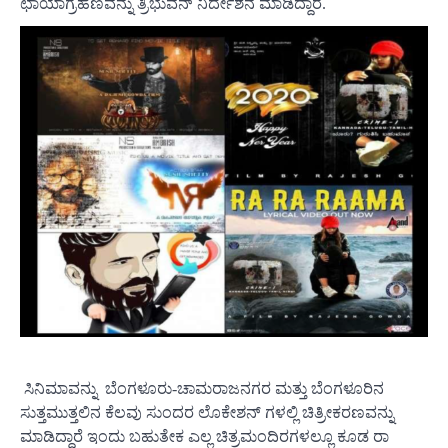
ಛಾಯಾಗ್ರಹಣವನ್ನು ತ್ರಿಭುವನ್ ನಿರ್ದೇಶನ ಮಾಡಿದ್ದಾರೆ.
ಸಿನಿಮಾವನ್ನು ಬೆಂಗಳೂರು-ಚಾಮರಾಜನಗರ ಮತ್ತು ಬೆಂಗಳೂರಿನ
ಸುತ್ತಮುತ್ತಲಿನ ಕೆಲವು ಸುಂದರ ಲೊಕೇಶನ್ ಗಳಲ್ಲಿ ಚಿತ್ರೀಕರಣವನ್ನು
ಮಾಡಿದ್ದಾರೆ ಇಂದು ಬಹುತೇಕ ಎಲ್ಲ ಚಿತ್ರಮಂದಿರಗಳಲ್ಲೂ ಕೂಡ ರಾ