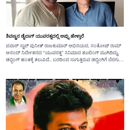
ಶಿವಣ್ಣನ ಡೈಲಾಗ್ ಯುವರತ್ನದಲ್ಲಿ ಅಪ್ಪು ಹೇಳ್ತಾರೆ
ಪವಾರ್ ಸ್ಟಾರ್ ಪುನೀತ್ ರಾಜಕುಮಾರ್ ಅಭಿನಯದ, ಸಂತೋಷ್ ರಾಮ್
ಆನಂದ್ ನಿರ್ದೇಶನದ “ಯುವರತ್ನ” ಸಿನಿಮಾದ ಶೂಟಿಂಗ್ ಮುಗಿದಿದ್ದು,
ಡಬ್ಬಿಂಗ್ ಹಂತಕ್ಕೆ ತಲುಪಿದೆ.. ಬರದಿಂದ ಸಾಗುತ್ತಿರುವ ಡಬ್ಬಿಂಗಿಗೆ ಬೆರಗು…