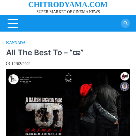
CHITRODYAMA.COM
Skip
to
SUPER MARKET OF CINEMA NEWS
content
KANNADA
All The Best To – “ರಾ”
12/02/2021